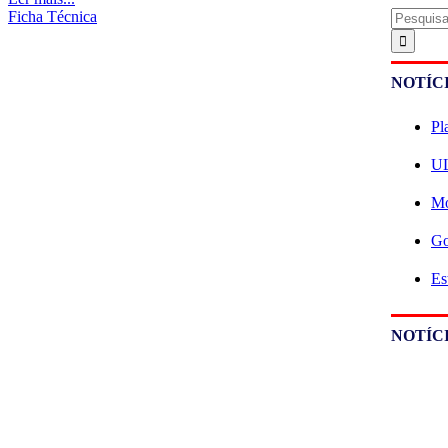
Pesquisa
Ficha Técnica
NOTÍC
Pl
UL
Mo
Go
Es
NOTÍCI