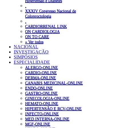
Hipertensão e Diabetes
.
XXXIV Congresso Nacional de
Coloproctologia
.
CARDIORRENAL LINK
ON CARDIOLOGIA
ON TO CARE
» Ver todos
NACIONAL
INVESTIGAÇÃO
SIMPÓSIOS
ESPECIALIDADE
ALERGO-ONLINE
CARDIO-ONLINE
DERMA-ONLINE
CANABIS MEDICINAL-ONLINE
ENDO-ONLINE
GASTRO-ONLINE
GINECOLOGIA-ONLINE
HEMATO-ONLINE
HIPERTENSÃO E RCV-ONLINE
INFECTO-ONLINE
MED.INTERNA-ONLINE
MGF-ONLINE