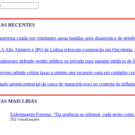
r
IAS RECENTES
ataforma criada por estudantes apoia famílias após diagnóstico de demê
S Alto Alentejo e IPO de Lisboa reforçam cooperação em Oncologia, 
ntenegro defende gestão pública ou privada para garantir médicos de f
verno admite cobrar taxas a utentes que recusem vaga em cuidados co
tudo aponta potencial da casca de maracujá-roxo no controlo da infla
AS MAIS LIDAS
Enfermagem Forense. “Da urgência ao tribunal, cada gesto conta e
202 visualizações