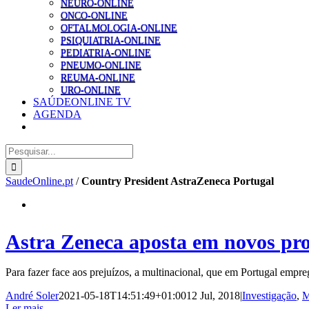
NEURO-ONLINE
ONCO-ONLINE
OFTALMOLOGIA-ONLINE
PSIQUIATRIA-ONLINE
PEDIATRIA-ONLINE
PNEUMO-ONLINE
REUMA-ONLINE
URO-ONLINE
SAÚDEONLINE TV
AGENDA
Pesquisar
SaudeOnline.pt
/
Country President AstraZeneca Portugal
Astra Zeneca aposta em novos pro
Para fazer face aos prejuízos, a multinacional, que em Portugal empr
André Soler
2021-05-18T14:51:49+01:00
12 Jul, 2018
|
Investigação
,
M
Ler mais...