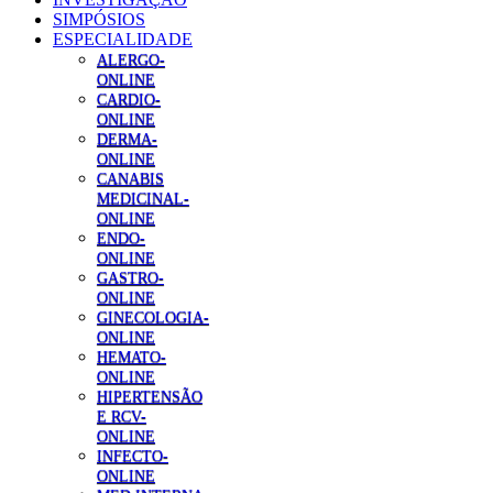
SIMPÓSIOS
ESPECIALIDADE
ALERGO-
ONLINE
CARDIO-
ONLINE
DERMA-
ONLINE
CANABIS
MEDICINAL-
ONLINE
ENDO-
ONLINE
GASTRO-
ONLINE
GINECOLOGIA-
ONLINE
HEMATO-
ONLINE
HIPERTENSÃO
E RCV-
ONLINE
INFECTO-
ONLINE