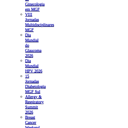
Ginecologia
em MGF
VIII
Jornadas
Multidisciplinares
MGF
Dia
Mundial
do
Glaucoma
2026
Dia
Mundial
HPV 2026
15
Jornadas
Diabetologia
MGF Sul
Allergy &
Respiratory
Summit
2026
Breast
Cancer
Weekend