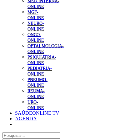
MED.INTERNA-
ONLINE
MGF-
ONLINE
NEURO-
ONLINE
ONCO-
ONLINE
OFTALMOLOGIA-
ONLINE
PSIQUIATRIA-
ONLINE
PEDIATRIA-
ONLINE
PNEUMO-
ONLINE
REUMA-
ONLINE
URO-
ONLINE
SAÚDEONLINE TV
AGENDA
Pesquisar