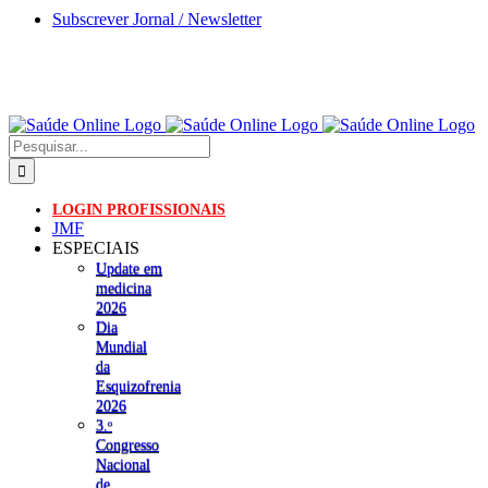
Skip
Subscrever Jornal / Newsletter
to
content
Pesquisar
LOGIN PROFISSIONAIS
JMF
ESPECIAIS
Update em
medicina
2026
Dia
Mundial
da
Esquizofrenia
2026
3.ᵒ
Congresso
Nacional
de