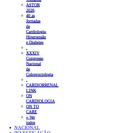
ASTOR
2026
40.as
Jornadas
de
Cardiologia,
Hipertensão
e Diabetes
.
XXXIV
Congresso
Nacional
de
Coloproctologia
.
CARDIORRENAL
LINK
ON
CARDIOLOGIA
ON TO
CARE
» Ver
todos
NACIONAL
INVESTIGAÇÃO