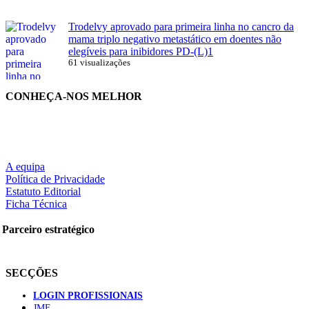
Trodelvy aprovado para primeira linha no cancro da
mama triplo negativo metastático em doentes não
elegíveis para inibidores PD-(L)1
61 visualizações
CONHEÇA-NOS MELHOR
A equipa
Política de Privacidade
Estatuto Editorial
Ficha Técnica
Parceiro estratégico
SECÇÕES
LOGIN PROFISSIONAIS
JMF