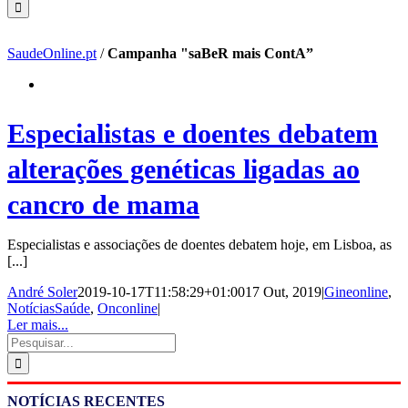
SaudeOnline.pt
/
Campanha "saBeR mais ContA”
Especialistas e doentes debatem
alterações genéticas ligadas ao
cancro de mama
Especialistas e associações de doentes debatem hoje, em Lisboa, as
[...]
André Soler
2019-10-17T11:58:29+01:00
17 Out, 2019
|
Gineonline
,
NotíciasSaúde
,
Onconline
|
Ler mais...
Pesquisar
NOTÍCIAS RECENTES