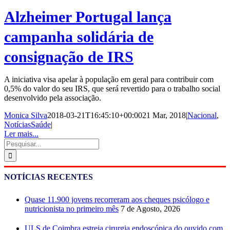
Alzheimer Portugal lança
campanha solidária de
consignação de IRS
A iniciativa visa apelar à população em geral para contribuir com
0,5% do valor do seu IRS, que será revertido para o trabalho social
desenvolvido pela associação.
Monica Silva
2018-03-21T16:45:10+00:00
21 Mar, 2018
|
Nacional
,
NotíciasSaúde
|
Ler mais...
Pesquisar
NOTÍCIAS RECENTES
Quase 11.900 jovens recorreram aos cheques psicólogo e
nutricionista no primeiro mês
7 de Agosto, 2026
ULS de Coimbra estreia cirurgia endoscópica do ouvido com