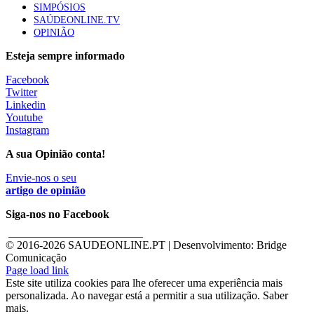
SIMPÓSIOS
SAÚDEONLINE.TV
OPINIÃO
Esteja sempre informado
Facebook
Twitter
Linkedin
Youtube
Instagram
A sua Opinião conta!
Envie-nos o seu
artigo de opinião
Siga-nos no Facebook
________________________
© 2016-
2026 SAUDEONLINE.PT | Desenvolvimento: Bridge
Comunicação
Page load link
Este site utiliza cookies para lhe oferecer uma experiência mais
personalizada. Ao navegar está a permitir a sua utilização. Saber
mais.