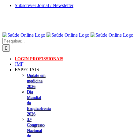
Skip
Subscrever Jornal / Newsletter
to
content
Pesquisar
LOGIN PROFISSIONAIS
JMF
ESPECIAIS
Update em
medicina
2026
Dia
Mundial
da
Esquizofrenia
2026
3.ᵒ
Congresso
Nacional
de