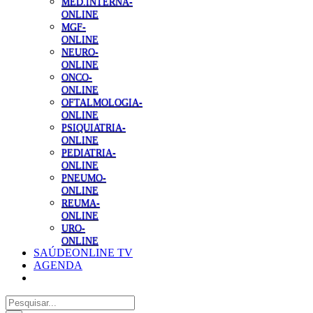
MED.INTERNA-
ONLINE
MGF-
ONLINE
NEURO-
ONLINE
ONCO-
ONLINE
OFTALMOLOGIA-
ONLINE
PSIQUIATRIA-
ONLINE
PEDIATRIA-
ONLINE
PNEUMO-
ONLINE
REUMA-
ONLINE
URO-
ONLINE
SAÚDEONLINE TV
AGENDA
Pesquisar