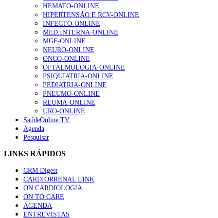
HEMATO-ONLINE
HIPERTENSÃO E RCV-ONLINE
INFECTO-ONLINE
MED.INTERNA-ONLINE
MGF-ONLINE
NEURO-ONLINE
ONCO-ONLINE
OFTALMOLOGIA-ONLINE
PSIQUIATRIA-ONLINE
PEDIATRIA-ONLINE
PNEUMO-ONLINE
REUMA-ONLINE
URO-ONLINE
SaúdeOnline TV
Agenda
Pesquisar
LINKS RÁPIDOS
CRM Digest
CARDIORRENAL LINK
ON CARDIOLOGIA
ON TO CARE
AGENDA
ENTREVISTAS