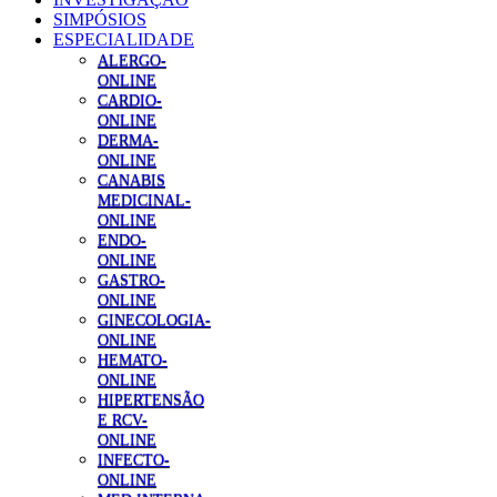
SIMPÓSIOS
ESPECIALIDADE
ALERGO-
ONLINE
CARDIO-
ONLINE
DERMA-
ONLINE
CANABIS
MEDICINAL-
ONLINE
ENDO-
ONLINE
GASTRO-
ONLINE
GINECOLOGIA-
ONLINE
HEMATO-
ONLINE
HIPERTENSÃO
E RCV-
ONLINE
INFECTO-
ONLINE