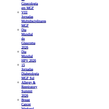
Ginecologia
em MGF
VIII
Jornadas
Multidisciplinares
MGF
Dia
Mundial
do
Glaucoma
2026
Dia
Mundial
HPV 2026
15
Jornadas
Diabetologia
MGF Sul
Allergy &
Respiratory
Summit
2026
Breast
Cancer
Weekend