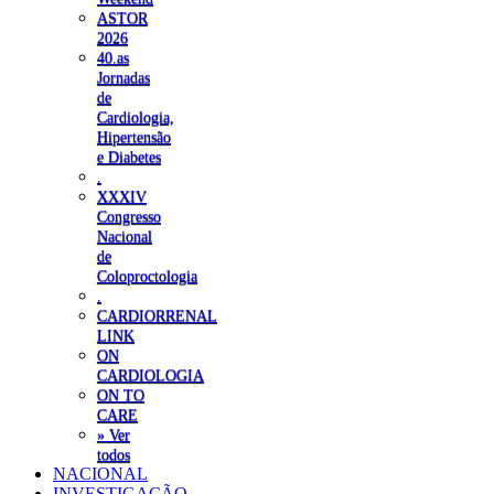
ASTOR
2026
40.as
Jornadas
de
Cardiologia,
Hipertensão
e Diabetes
.
XXXIV
Congresso
Nacional
de
Coloproctologia
.
CARDIORRENAL
LINK
ON
CARDIOLOGIA
ON TO
CARE
» Ver
todos
NACIONAL
INVESTIGAÇÃO