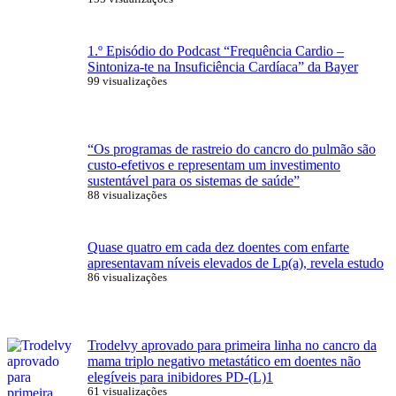
1.º Episódio do Podcast “Frequência Cardio –
Sintoniza-te na Insuficiência Cardíaca” da Bayer
99 visualizações
“Os programas de rastreio do cancro do pulmão são
custo-efetivos e representam um investimento
sustentável para os sistemas de saúde”
88 visualizações
Quase quatro em cada dez doentes com enfarte
apresentavam níveis elevados de Lp(a), revela estudo
86 visualizações
Trodelvy aprovado para primeira linha no cancro da
mama triplo negativo metastático em doentes não
elegíveis para inibidores PD-(L)1
61 visualizações