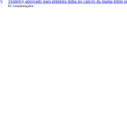
Trodelvy aprovado para primeira linha no cancro da mama triplo n
61 visualizações