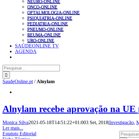
NEURO-ONLINE
ONCO-ONLINE
OFTALMOLOGIA-ONLINE
PSIQUIATRIA-ONLINE
PEDIATRIA-ONLINE
PNEUMO-ONLINE
REUMA-ONLINE
URO-ONLINE
SAÚDEONLINE TV
AGENDA
Pesquisar
SaudeOnline.pt
/
Alnylam
Alnylam recebe aprovação na UE p
Monica Silva
2021-05-18T14:51:22+01:00
3 Set, 2018
|
Investigação
,
M
Ler mais...
Pesquisar
Estatuto Editorial