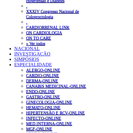
Hipertensão e Diabetes
.
XXXIV Congresso Nacional de
Coloproctologia
.
CARDIORRENAL LINK
ON CARDIOLOGIA
ON TO CARE
» Ver todos
NACIONAL
INVESTIGAÇÃO
SIMPÓSIOS
ESPECIALIDADE
ALERGO-ONLINE
CARDIO-ONLINE
DERMA-ONLINE
CANABIS MEDICINAL-ONLINE
ENDO-ONLINE
GASTRO-ONLINE
GINECOLOGIA-ONLINE
HEMATO-ONLINE
HIPERTENSÃO E RCV-ONLINE
INFECTO-ONLINE
MED.INTERNA-ONLINE
MGF-ONLINE