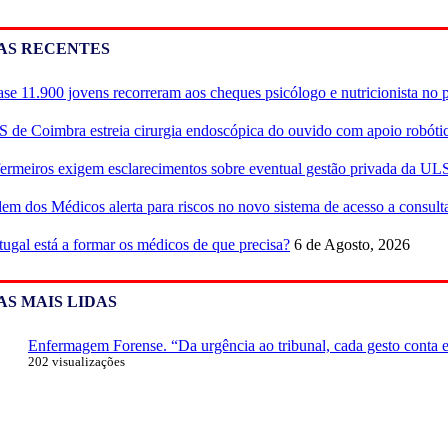
AS RECENTES
se 11.900 jovens recorreram aos cheques psicólogo e nutricionista no 
 de Coimbra estreia cirurgia endoscópica do ouvido com apoio robóti
ermeiros exigem esclarecimentos sobre eventual gestão privada da UL
em dos Médicos alerta para riscos no novo sistema de acesso a consulta
tugal está a formar os médicos de que precisa?
6 de Agosto, 2026
AS MAIS LIDAS
Enfermagem Forense. “Da urgência ao tribunal, cada gesto conta e 
202 visualizações