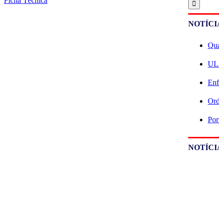
Ficha Técnica
NOTÍCI
Qua
ULS
Enf
Ord
Por
NOTÍCI