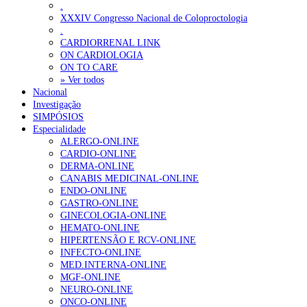
.
XXXIV Congresso Nacional de Coloproctologia
.
CARDIORRENAL LINK
ON CARDIOLOGIA
ON TO CARE
» Ver todos
Nacional
Investigação
SIMPÓSIOS
Especialidade
ALERGO-ONLINE
CARDIO-ONLINE
DERMA-ONLINE
CANABIS MEDICINAL-ONLINE
ENDO-ONLINE
GASTRO-ONLINE
GINECOLOGIA-ONLINE
HEMATO-ONLINE
HIPERTENSÃO E RCV-ONLINE
INFECTO-ONLINE
MED.INTERNA-ONLINE
MGF-ONLINE
NEURO-ONLINE
ONCO-ONLINE