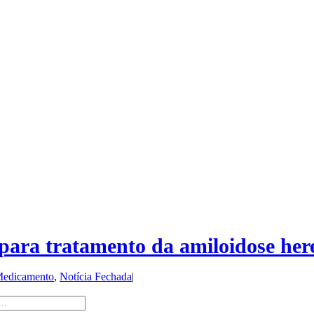
ara tratamento da amiloidose here
edicamento
,
Notícia Fechada
|