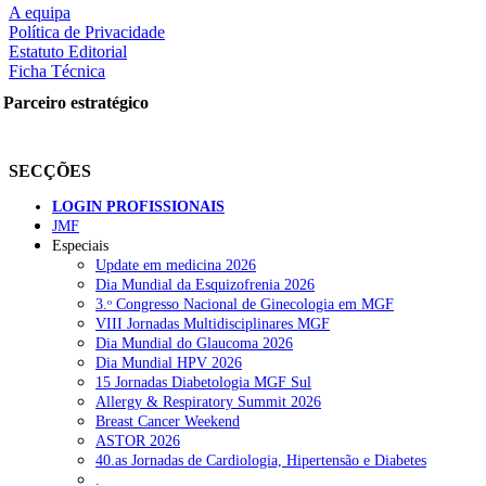
A equipa
Política de Privacidade
Estatuto Editorial
Ficha Técnica
rtilhe nas redes sociais:
Parceiro estratégico
SECÇÕES
LOGIN PROFISSIONAIS
JMF
Especiais
squisar
Update em medicina 2026
Dia Mundial da Esquizofrenia 2026
3.ᵒ Congresso Nacional de Ginecologia em MGF
OTÍCIAS RECENTES
VIII Jornadas Multidisciplinares MGF
Dia Mundial do Glaucoma 2026
Dia Mundial HPV 2026
Portugal está a formar os médicos de que precisa?
6 de Agosto, 202
15 Jornadas Diabetologia MGF Sul
Allergy & Respiratory Summit 2026
Estudantes de Medicina representados na 79.ª World Health Assem
Breast Cancer Weekend
ASTOR 2026
SCORA X-Change Portugal promove formação internacional em saú
40.as Jornadas de Cardiologia, Hipertensão e Diabetes
.