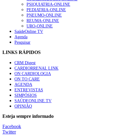
PSIQUIATRIA-ONLINE
“Os programas de rastreio do cancro do pulmão são custo-ef
PEDIATRIA-ONLINE
66 visualizações
PNEUMO-ONLINE
REUMA-ONLINE
URO-ONLINE
SaúdeOnline TV
Agenda
Pesquisar
Trodelvy aprovado para primeira linha no cancro da mama tr
61 visualizações
LINKS RÁPIDOS
CRM Digest
CARDIORRENAL LINK
ON CARDIOLOGIA
Especialistas defendem mais potássio na alimentação para aj
ON TO CARE
57 visualizações
AGENDA
ENTREVISTAS
SIMPÓSIOS
SAÚDEONLINE.TV
OPINIÃO
MAIS NOTÍCIAS
Esteja sempre informado
Sindicato diz que nova carreira de médicos dentistas reforça est
Facebook
6 Ago, 2026
|
0 Comments
Twitter