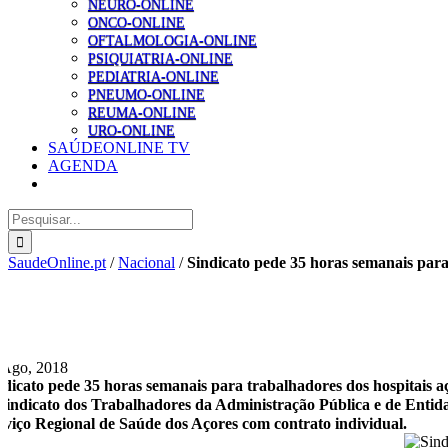
NEURO-ONLINE
ONCO-ONLINE
OFTALMOLOGIA-ONLINE
PSIQUIATRIA-ONLINE
PEDIATRIA-ONLINE
PNEUMO-ONLINE
REUMA-ONLINE
URO-ONLINE
SAÚDEONLINE TV
AGENDA
Pesquisar
SaudeOnline.pt
/
Nacional
/
Sindicato pede 35 horas semanais para
 Ago, 2018
ndicato pede 35 horas semanais para trabalhadores dos hospitais a
Sindicato dos Trabalhadores da Administração Pública e de Entida
rviço Regional de Saúde dos Açores com contrato individual.