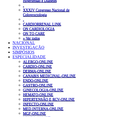
Hipertensão e Diabetes
.
XXXIV Congresso Nacional de
Coloproctologia
.
CARDIORRENAL LINK
ON CARDIOLOGIA
ON TO CARE
» Ver todos
NACIONAL
INVESTIGAÇÃO
SIMPÓSIOS
ESPECIALIDADE
ALERGO-ONLINE
CARDIO-ONLINE
DERMA-ONLINE
CANABIS MEDICINAL-ONLINE
ENDO-ONLINE
GASTRO-ONLINE
GINECOLOGIA-ONLINE
HEMATO-ONLINE
HIPERTENSÃO E RCV-ONLINE
INFECTO-ONLINE
MED.INTERNA-ONLINE
MGF-ONLINE