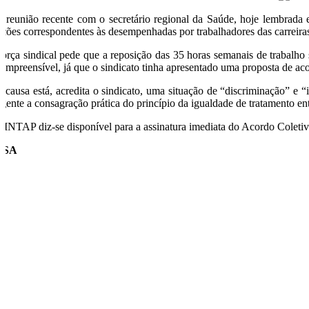
 reunião recente com o secretário regional da Saúde, hoje lembrada
nções correspondentes às desempenhadas por trabalhadores das carreiras 
força sindical pede que a reposição das 35 horas semanais de trabalho 
compreensível, já que o sindicato tinha apresentado uma proposta de a
 causa está, acredita o sindicato, uma situação de “discriminação” e “
rgente a consagração prática do princípio da igualdade de tratamento ent
SINTAP diz-se disponível para a assinatura imediata do Acordo Coletivo 
USA