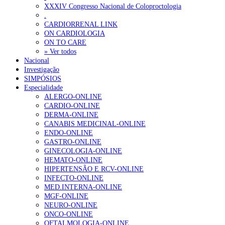
ANEM reúne com coordenador do Pacto Estratégico para a Saúde
XXXIV Congresso Nacional de Coloproctologia
.
Sindicato diz que nova carreira de médicos dentistas reforça estabi
CARDIORRENAL LINK
ON CARDIOLOGIA
ON TO CARE
OTÍCIAS MAIS LIDAS
» Ver todos
Nacional
Investigação
Enfermagem Forense. “Da urgência ao tribunal, cada gesto c
SIMPÓSIOS
202 visualizações
Especialidade
ALERGO-ONLINE
CARDIO-ONLINE
DERMA-ONLINE
CANABIS MEDICINAL-ONLINE
Alguns milhares de utentes podem ficar sem médico de famíl
ENDO-ONLINE
175 visualizações
GASTRO-ONLINE
GINECOLOGIA-ONLINE
HEMATO-ONLINE
HIPERTENSÃO E RCV-ONLINE
INFECTO-ONLINE
Quase quatro em cada dez doentes com enfarte apresentavam
MED.INTERNA-ONLINE
86 visualizações
MGF-ONLINE
NEURO-ONLINE
ONCO-ONLINE
OFTALMOLOGIA-ONLINE