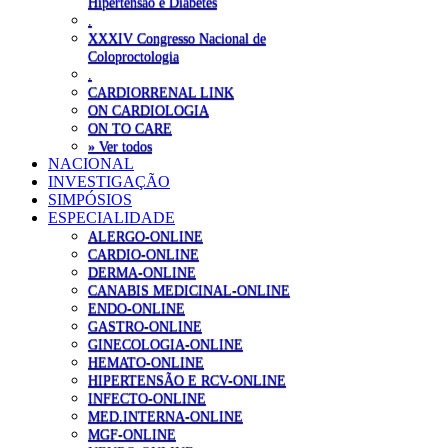
Hipertensão e Diabetes
.
XXXIV Congresso Nacional de
Coloproctologia
.
CARDIORRENAL LINK
ON CARDIOLOGIA
ON TO CARE
» Ver todos
NACIONAL
INVESTIGAÇÃO
SIMPÓSIOS
ESPECIALIDADE
ALERGO-ONLINE
CARDIO-ONLINE
DERMA-ONLINE
CANABIS MEDICINAL-ONLINE
ENDO-ONLINE
GASTRO-ONLINE
GINECOLOGIA-ONLINE
HEMATO-ONLINE
HIPERTENSÃO E RCV-ONLINE
INFECTO-ONLINE
MED.INTERNA-ONLINE
MGF-ONLINE