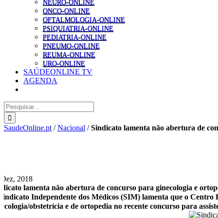
NEURO-ONLINE
ONCO-ONLINE
OFTALMOLOGIA-ONLINE
PSIQUIATRIA-ONLINE
PEDIATRIA-ONLINE
PNEUMO-ONLINE
REUMA-ONLINE
URO-ONLINE
SAÚDEONLINE TV
AGENDA
Pesquisar
SaudeOnline.pt
/
Nacional
/
Sindicato lamenta não abertura de con
 Dez, 2018
ndicato lamenta não abertura de concurso para ginecologia e orto
Sindicato Independente dos Médicos (SIM) lamenta que o Centro H
necologia/obstetrícia e de ortopedia no recente concurso para assist