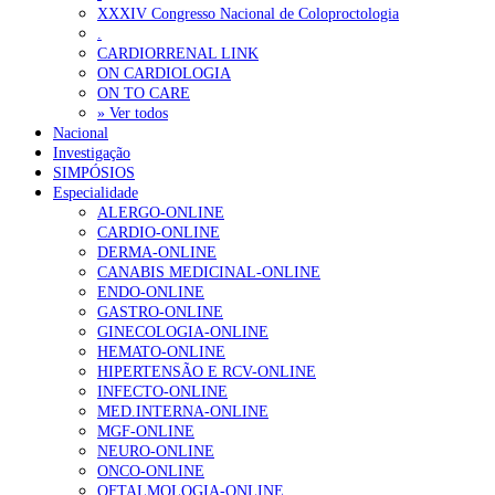
Ordem dos Médicos alerta para riscos no novo sistema de acesso a c
XXXIV Congresso Nacional de Coloproctologia
.
Portugal está a formar os médicos de que precisa?
6 de Agosto, 202
CARDIORRENAL LINK
ON CARDIOLOGIA
ON TO CARE
OTÍCIAS MAIS LIDAS
» Ver todos
Nacional
Investigação
Enfermagem Forense. “Da urgência ao tribunal, cada gesto c
SIMPÓSIOS
203 visualizações
Especialidade
ALERGO-ONLINE
CARDIO-ONLINE
DERMA-ONLINE
CANABIS MEDICINAL-ONLINE
1.º Episódio do Podcast “Frequência Cardio – Sintoniza-te 
ENDO-ONLINE
169 visualizações
GASTRO-ONLINE
GINECOLOGIA-ONLINE
HEMATO-ONLINE
HIPERTENSÃO E RCV-ONLINE
INFECTO-ONLINE
Alguns milhares de utentes podem ficar sem médico de famíl
MED.INTERNA-ONLINE
132 visualizações
MGF-ONLINE
NEURO-ONLINE
ONCO-ONLINE
OFTALMOLOGIA-ONLINE