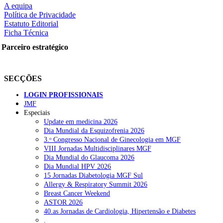
A equipa
Política de Privacidade
Estatuto Editorial
Ficha Técnica
rtilhe nas redes sociais:
Parceiro estratégico
SECÇÕES
LOGIN PROFISSIONAIS
JMF
Especiais
squisar
Update em medicina 2026
Dia Mundial da Esquizofrenia 2026
3.ᵒ Congresso Nacional de Ginecologia em MGF
OTÍCIAS RECENTES
VIII Jornadas Multidisciplinares MGF
Dia Mundial do Glaucoma 2026
Dia Mundial HPV 2026
Quase 11.900 jovens recorreram aos cheques psicólogo e nutricioni
15 Jornadas Diabetologia MGF Sul
Allergy & Respiratory Summit 2026
ULS de Coimbra estreia cirurgia endoscópica do ouvido com apoio
Breast Cancer Weekend
ASTOR 2026
Enfermeiros exigem esclarecimentos sobre eventual gestão privad
40.as Jornadas de Cardiologia, Hipertensão e Diabetes
.