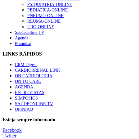
PSIQUIATRIA-ONLINE
“Os programas de rastreio do cancro do pulmão são custo-ef
PEDIATRIA-ONLINE
93 visualizações
PNEUMO-ONLINE
REUMA-ONLINE
URO-ONLINE
SaúdeOnline TV
Agenda
Pesquisar
Quase quatro em cada dez doentes com enfarte apresentavam
87 visualizações
LINKS RÁPIDOS
CRM Digest
CARDIORRENAL LINK
ON CARDIOLOGIA
Trodelvy aprovado para primeira linha no cancro da mama tr
ON TO CARE
61 visualizações
AGENDA
ENTREVISTAS
SIMPÓSIOS
SAÚDEONLINE.TV
OPINIÃO
MAIS NOTÍCIAS
Esteja sempre informado
Facebook
Twitter