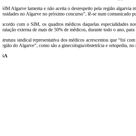
 SIM Algarve lamenta e não aceita o desrespeito pela região algarvia 
cessidades no Algarve no próximo concurso”, lê-se num comunicado publi
 acordo com o SIM, os quadros médicos daquelas especialidades nos 
ntratação externa de mais de 50% de médicos, durante todo o ano, para 
estrutura sindical representativa dos médicos acrescentou que “foi 
 região do Algarve”, como são a ginecologia/obstetrícia e ortopedia, no
USA