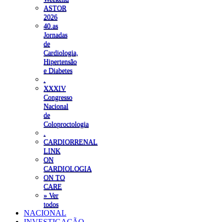
ASTOR
2026
40.as
Jornadas
de
Cardiologia,
Hipertensão
e Diabetes
.
XXXIV
Congresso
Nacional
de
Coloproctologia
.
CARDIORRENAL
LINK
ON
CARDIOLOGIA
ON TO
CARE
» Ver
todos
NACIONAL
INVESTIGAÇÃO