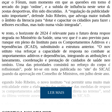
lançar o Fórum, num momento em que as questões em torno d
mercado do jogo ‘online’, e a subida de influência neste setor da
apostas desportivas, têm sido discutidas. A “regulação da publicidade 
muito importante”, defende João Ribeiro, que advoga maior trabalh
no âmbito da literacia para “dotar e capacitar os cidadãos para fazer a
melhores escolhas, mas tudo numa visão integrada”.
De resto, o horizonte de 2024 é relevante para o futuro desta respost
integrada no Ministério da Saúde, uma vez que é o ano previsto para 
arranque em pleno do Instituto para os Comportamentos Aditivos e a
Dependências (ICAD), substituindo a estrutura anterior. “O nov
instituto visa reforçar a capacidade de resposta no combate ao
comportamentos aditivos e dependências, integrando as atribuições d
planeamento, coordenação e prestação de cuidados de saúde nest
domínio. Uma das prioridades consistirá no reforço do corpo d
profissionais”, pode ler-se em nota publicada no ‘site’ do SICAD
aquando da aprovação em Conselho de Ministros, em julho deste ano.
Segundo João Ribeiro, o novo instituto “vai permitir uma muito maio
verticalidade entre a elaboração das políticas e das medidas de respost
aos comportamentos aditivos e a intervenção direta no terreno”, send
LER MAIS
esta última vertente ausente das competências do SICAD.
O técnico realça o trabalho do SICAD a “tirar a fotografia a
problema”, em qualquer adição, a abordagem às dependências se