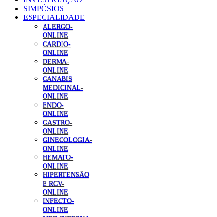
SIMPÓSIOS
ESPECIALIDADE
ALERGO-
ONLINE
CARDIO-
ONLINE
DERMA-
ONLINE
CANABIS
MEDICINAL-
ONLINE
ENDO-
ONLINE
GASTRO-
ONLINE
GINECOLOGIA-
ONLINE
HEMATO-
ONLINE
HIPERTENSÃO
E RCV-
ONLINE
INFECTO-
ONLINE