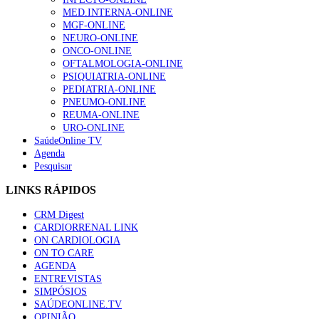
169 visualizações
MED.INTERNA-ONLINE
MGF-ONLINE
NEURO-ONLINE
ONCO-ONLINE
Alguns milhares de utentes podem ficar sem médico de
OFTALMOLOGIA-ONLINE
família com nova regras do registo, alerta associação
PSIQUIATRIA-ONLINE
132 visualizações
PEDIATRIA-ONLINE
PNEUMO-ONLINE
REUMA-ONLINE
URO-ONLINE
SaúdeOnline TV
“Os programas de rastreio do cancro do pulmão são
Agenda
custo-efetivos e representam um investimento
Pesquisar
sustentável para os sistemas de saúde”
93 visualizações
LINKS RÁPIDOS
CRM Digest
Quase quatro em cada dez doentes com enfarte
CARDIORRENAL LINK
apresentavam níveis elevados de Lp(a), revela estudo
ON CARDIOLOGIA
87 visualizações
ON TO CARE
AGENDA
ENTREVISTAS
SIMPÓSIOS
Trodelvy aprovado para primeira linha no cancro da
SAÚDEONLINE.TV
mama triplo negativo metastático em doentes não
OPINIÃO