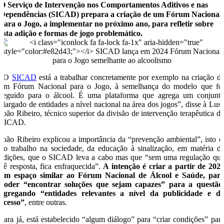
O Serviço de Intervenção nos Comportamentos Aditivos e nas
Dependências (SICAD) prepara a criação de um Fórum Nacional
para o Jogo, a implementar no próximo ano, para refletir sobre
esta adição e formas de jogo problemático.
“O
SICAD
está a trabalhar concretamente por exemplo na criação d
um Fórum Nacional para o Jogo, à semelhança do modelo que fo
seguido para o álcool. É uma plataforma que agrega um conjunt
alargado de entidades a nível nacional na área dos jogos”, disse à Lus
João Ribeiro, técnico superior da divisão de intervenção terapêutica d
SICAD.
João Ribeiro explicou a importância da “prevenção ambiental”, isto é
do trabalho na sociedade, da educação à sinalização, em matéria d
adições, que o SICAD leva a cabo mas que “sem uma regulação qu
dê resposta, fica enfraquecida”.
A intenção é criar a partir de 202
um espaço similar ao Fórum Nacional de Álcool e Saúde, par
poder “encontrar soluções que sejam capazes” para a questão
agregando “entidades relevantes a nível da publicidade e d
acesso”
, entre outras.
Para já, está estabelecido “algum diálogo” para “criar condições” par