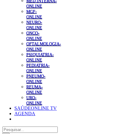
MED.INTERNA-
ONLINE
MGF-
ONLINE
NEURO-
ONLINE
ONCO-
ONLINE
OFTALMOLOGIA-
ONLINE
PSIQUIATRIA-
ONLINE
PEDIATRIA-
ONLINE
PNEUMO-
ONLINE
REUMA-
ONLINE
URO-
ONLINE
SAÚDEONLINE TV
AGENDA
Pesquisar