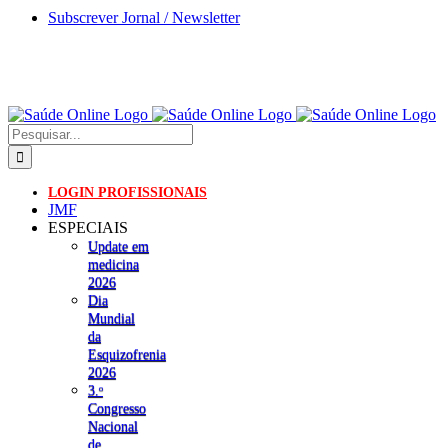
Skip
Subscrever Jornal / Newsletter
to
content
Pesquisar
LOGIN PROFISSIONAIS
JMF
ESPECIAIS
Update em
medicina
2026
Dia
Mundial
da
Esquizofrenia
2026
3.ᵒ
Congresso
Nacional
de