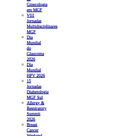
Ginecologia
em MGF
VIII
Jornadas
Multidisciplinares
MGF
Dia
Mundial
do
Glaucoma
2026
Dia
Mundial
HPV 2026
15
Jornadas
Diabetologia
MGF Sul
Allergy &
Respiratory
Summit
2026
Breast
Cancer
Weekend