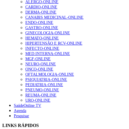
ALERGO-ONLINE
CARDIO-ONLINE
DERMA-ONLINE
CANABIS MEDICINAL-ONLINE
1.º Episódio do Podcast “Frequência Cardio – Sintoniza
ENDO-ONLINE
te na Insuficiência Cardíaca” da Bayer
GASTRO-ONLINE
169 visualizações
GINECOLOGIA-ONLINE
HEMATO-ONLINE
HIPERTENSÃO E RCV-ONLINE
INFECTO-ONLINE
Alguns milhares de utentes podem ficar sem médico de
MED.INTERNA-ONLINE
família com nova regras do registo, alerta associação
MGF-ONLINE
132 visualizações
NEURO-ONLINE
ONCO-ONLINE
OFTALMOLOGIA-ONLINE
PSIQUIATRIA-ONLINE
“Os programas de rastreio do cancro do pulmão são
PEDIATRIA-ONLINE
custo-efetivos e representam um investimento
PNEUMO-ONLINE
sustentável para os sistemas de saúde”
REUMA-ONLINE
93 visualizações
URO-ONLINE
SaúdeOnline TV
Agenda
Pesquisar
Quase quatro em cada dez doentes com enfarte
apresentavam níveis elevados de Lp(a), revela estudo
LINKS RÁPIDOS
87 visualizações