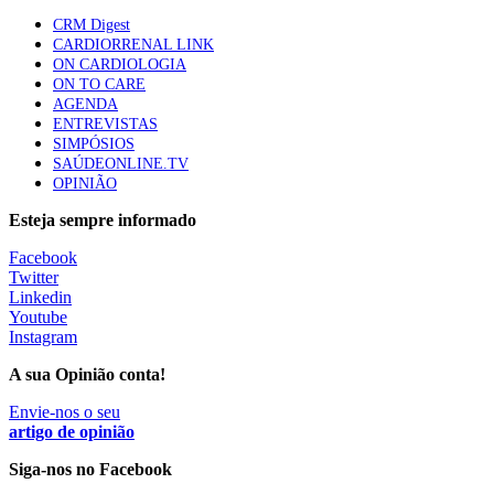
CRM Digest
CARDIORRENAL LINK
ON CARDIOLOGIA
Trodelvy aprovado para primeira linha no cancro da
ON TO CARE
mama triplo negativo metastático em doentes não
AGENDA
elegíveis para inibidores PD-(L)1
ENTREVISTAS
61 visualizações
SIMPÓSIOS
SAÚDEONLINE.TV
OPINIÃO
MAIS NOTÍCIAS
Esteja sempre informado
Facebook
Chefes de equipa das urgências do Hospital Garcia de Orta
Twitter
apresentam demissão
Linkedin
29 Nov, 2022
|
0 Comments
Youtube
Instagram
A sua Opinião conta!
Sida matou 650 mil pessoas em 2021, 6% menos do que no ano
anterior
Envie-nos o seu
29 Nov, 2022
artigo de opinião
Siga-nos no Facebook