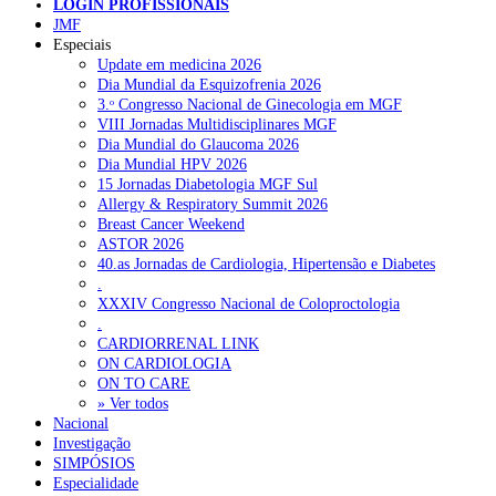
LOGIN PROFISSIONAIS
NOTÍCIAS RECENTES
JMF
Especiais
Update em medicina 2026
Quase 11.900 jovens recorreram aos cheques psicólogo e
Dia Mundial da Esquizofrenia 2026
nutricionista no primeiro mês
7 de Agosto, 2026
3.ᵒ Congresso Nacional de Ginecologia em MGF
VIII Jornadas Multidisciplinares MGF
ULS de Coimbra estreia cirurgia endoscópica do ouvido com
Dia Mundial do Glaucoma 2026
apoio robótico em Portugal
7 de Agosto, 2026
Dia Mundial HPV 2026
15 Jornadas Diabetologia MGF Sul
Enfermeiros exigem esclarecimentos sobre eventual gestão
Allergy & Respiratory Summit 2026
privada da ULS do Algarve
7 de Agosto, 2026
Breast Cancer Weekend
ASTOR 2026
Ordem dos Médicos alerta para riscos no novo sistema de acesso
40.as Jornadas de Cardiologia, Hipertensão e Diabetes
a consultas e cirurgias
7 de Agosto, 2026
.
XXXIV Congresso Nacional de Coloproctologia
Portugal está a formar os médicos de que precisa?
6 de Agosto,
.
2026
CARDIORRENAL LINK
ON CARDIOLOGIA
ON TO CARE
NOTÍCIAS MAIS LIDAS
» Ver todos
Nacional
Investigação
Enfermagem Forense. “Da urgência ao tribunal, cada
SIMPÓSIOS
gesto conta e cada profissional faz a diferença”
Especialidade
203 visualizações