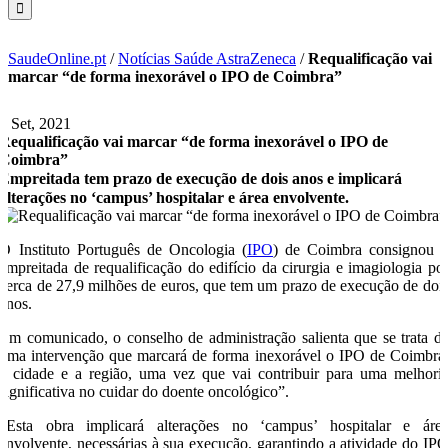
SaudeOnline.pt
/
Notícias Saúde AstraZeneca
/
Requalificação vai
marcar “de forma inexorável o IPO de Coimbra”
9 Set, 2021
Requalificação vai marcar “de forma inexorável o IPO de
Coimbra”
Empreitada tem prazo de execução de dois anos e implicará
alterações no ‘campus’ hospitalar e área envolvente.
O Instituto Português de Oncologia (
IPO
) de Coimbra consignou 
empreitada de requalificação do edifício da cirurgia e imagiologia po
cerca de 27,9 milhões de euros, que tem um prazo de execução de doi
anos.
Em comunicado, o conselho de administração salienta que se trata d
uma intervenção que marcará de forma inexorável o IPO de Coimbra
a cidade e a região, uma vez que vai contribuir para uma melhori
significativa no cuidar do doente oncológico”.
“Esta obra implicará alterações no ‘campus’ hospitalar e áre
envolvente, necessárias à sua execução, garantindo a atividade do IP