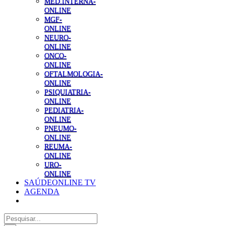
MED.INTERNA-
ONLINE
MGF-
ONLINE
NEURO-
ONLINE
ONCO-
ONLINE
OFTALMOLOGIA-
ONLINE
PSIQUIATRIA-
ONLINE
PEDIATRIA-
ONLINE
PNEUMO-
ONLINE
REUMA-
ONLINE
URO-
ONLINE
SAÚDEONLINE TV
AGENDA
Pesquisar