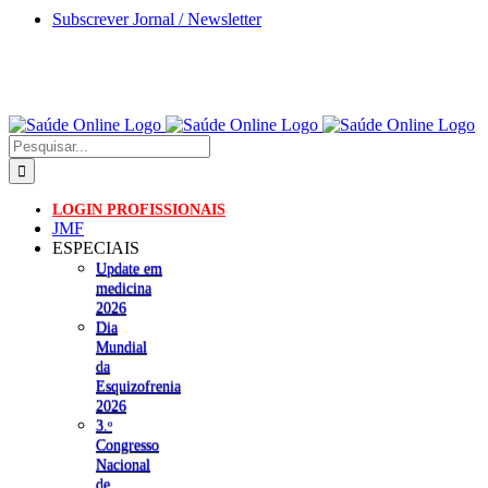
Skip
Subscrever Jornal / Newsletter
to
content
Pesquisar
LOGIN PROFISSIONAIS
JMF
ESPECIAIS
Update em
medicina
2026
Dia
Mundial
da
Esquizofrenia
2026
3.ᵒ
Congresso
Nacional
de