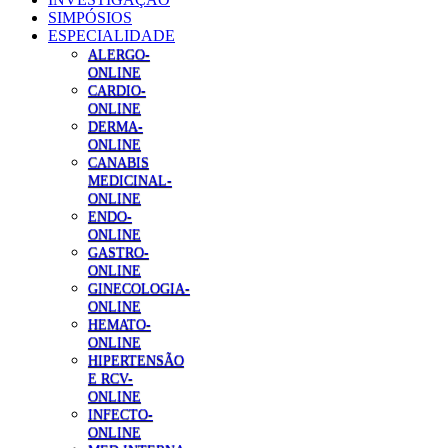
SIMPÓSIOS
ESPECIALIDADE
ALERGO-
ONLINE
CARDIO-
ONLINE
DERMA-
ONLINE
CANABIS
MEDICINAL-
ONLINE
ENDO-
ONLINE
GASTRO-
ONLINE
GINECOLOGIA-
ONLINE
HEMATO-
ONLINE
HIPERTENSÃO
E RCV-
ONLINE
INFECTO-
ONLINE