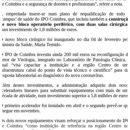
de Coimbra e a segurança de doentes e profissionais”, refere a nota.
A empreitada insere-se num plano de requalificação de todo 
‘campus’ de saúde do IPO Coimbra, que incluiu também a
construçã
de novo bloco operatório periférico, com duas salas cirúrgicas
num investimento de 1,8 milhões de euros.
O novo bloco cirúrgico foi inaugurado no dia 04 de fevereiro pel
ministra da Saúde, Marta Temido.
O IPO de Coimbra investiu ainda 200 mil euros na reconfiguração d
Setor de Virologia, integrado no Laboratório de Patologia Clínica, 
qual “visa capacitar a instituição e a região Centro de um
infraestrutura cabal do ponto de vista técnico e científico” para da
resposta laboratorial ao diagnóstico do novo coronavírus.
Além destes investimentos, a administração adquiriu dois novo
aceleradores lineares para substituir equipamentos com mais de um
década de atividade, num investimento superior a 5,8 milhões de euros.
O primeiro acelerador foi instalado em abril e o segundo prevê-se qu
chegue em novembro.
Os dois novos equipamentos visam reforçar o posicionamento do IP
de Coimbra “como instituição de referência na região Centro no