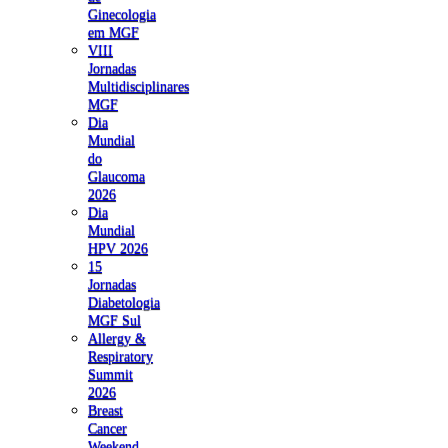
Ginecologia
em MGF
VIII
Jornadas
Multidisciplinares
MGF
Dia
Mundial
do
Glaucoma
2026
Dia
Mundial
HPV 2026
15
Jornadas
Diabetologia
MGF Sul
Allergy &
Respiratory
Summit
2026
Breast
Cancer
Weekend