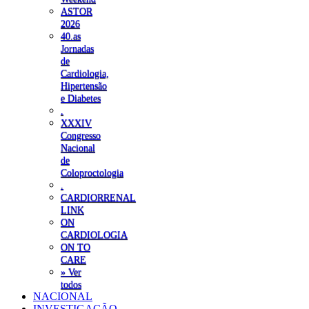
ASTOR
2026
40.as
Jornadas
de
Cardiologia,
Hipertensão
e Diabetes
.
XXXIV
Congresso
Nacional
de
Coloproctologia
.
CARDIORRENAL
LINK
ON
CARDIOLOGIA
ON TO
CARE
» Ver
todos
NACIONAL
INVESTIGAÇÃO