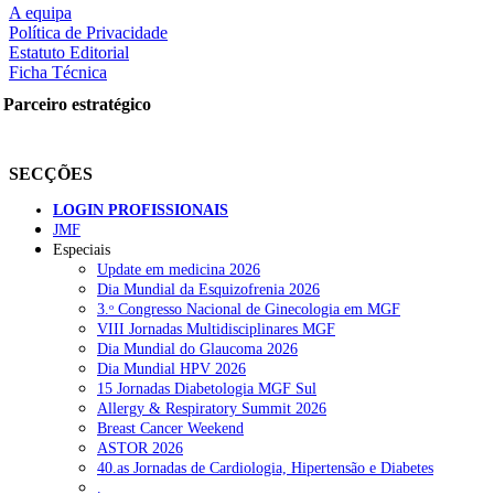
A equipa
Política de Privacidade
rtilhe nas redes sociais:
Estatuto Editorial
Ficha Técnica
Parceiro estratégico
squisar
SECÇÕES
OTÍCIAS RECENTES
LOGIN PROFISSIONAIS
Portugal está a formar os médicos de que precisa?
6 de Agosto, 202
JMF
Especiais
Update em medicina 2026
Estudantes de Medicina representados na 79.ª World Health Assem
Dia Mundial da Esquizofrenia 2026
3.ᵒ Congresso Nacional de Ginecologia em MGF
SCORA X-Change Portugal promove formação internacional em saú
VIII Jornadas Multidisciplinares MGF
Dia Mundial do Glaucoma 2026
ANEM reúne com coordenador do Pacto Estratégico para a Saúde
Dia Mundial HPV 2026
15 Jornadas Diabetologia MGF Sul
Sindicato diz que nova carreira de médicos dentistas reforça estabi
Allergy & Respiratory Summit 2026
Breast Cancer Weekend
ASTOR 2026
OTÍCIAS MAIS LIDAS
40.as Jornadas de Cardiologia, Hipertensão e Diabetes
.