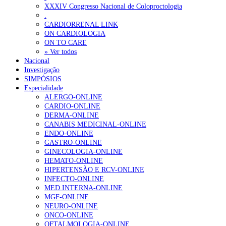
Enfermagem Forense. “Da urgência ao tribunal, cada gesto c
XXXIV Congresso Nacional de Coloproctologia
202 visualizações
.
CARDIORRENAL LINK
ON CARDIOLOGIA
ON TO CARE
» Ver todos
Nacional
Alguns milhares de utentes podem ficar sem médico de famíl
Investigação
175 visualizações
SIMPÓSIOS
Especialidade
ALERGO-ONLINE
CARDIO-ONLINE
DERMA-ONLINE
Quase quatro em cada dez doentes com enfarte apresentavam
CANABIS MEDICINAL-ONLINE
86 visualizações
ENDO-ONLINE
GASTRO-ONLINE
GINECOLOGIA-ONLINE
HEMATO-ONLINE
HIPERTENSÃO E RCV-ONLINE
“Os programas de rastreio do cancro do pulmão são custo-ef
INFECTO-ONLINE
66 visualizações
MED.INTERNA-ONLINE
MGF-ONLINE
NEURO-ONLINE
ONCO-ONLINE
OFTALMOLOGIA-ONLINE