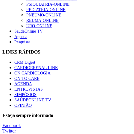
Trodelvy aprovado para primeira linha no cancro da mama tr
PSIQUIATRIA-ONLINE
61 visualizações
PEDIATRIA-ONLINE
PNEUMO-ONLINE
REUMA-ONLINE
URO-ONLINE
SaúdeOnline TV
Especialistas defendem mais potássio na alimentação para aj
Agenda
57 visualizações
Pesquisar
LINKS RÁPIDOS
CRM Digest
MAIS NOTÍCIAS
CARDIORRENAL LINK
ON CARDIOLOGIA
ON TO CARE
Sindicato diz que nova carreira de médicos dentistas reforça est
AGENDA
6 Ago, 2026
|
0 Comments
ENTREVISTAS
SIMPÓSIOS
SAÚDEONLINE.TV
Mais de 400 utentes beneficiaram de comparticipação reforçada 
OPINIÃO
6 Ago, 2026
|
0 Comments
Esteja sempre informado
Facebook
Twitter