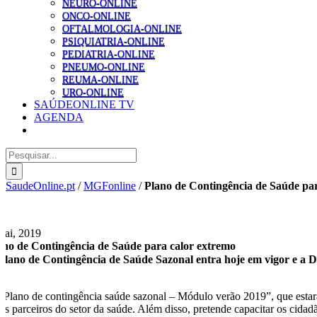
NEURO-ONLINE
ONCO-ONLINE
OFTALMOLOGIA-ONLINE
PSIQUIATRIA-ONLINE
PEDIATRIA-ONLINE
PNEUMO-ONLINE
REUMA-ONLINE
URO-ONLINE
SAÚDEONLINE TV
AGENDA
Pesquisar
SaudeOnline.pt
/
MGFonline
/
Plano de Contingência de Saúde pa
Mai, 2019
ano de Contingência de Saúde para calor extremo
Plano de Contingência de Saúde Sazonal entra hoje em vigor e a 
“Plano de contingência saúde sazonal – Módulo verão 2019”, que estará e
aos parceiros do setor da saúde. Além disso, pretende capacitar os cidad