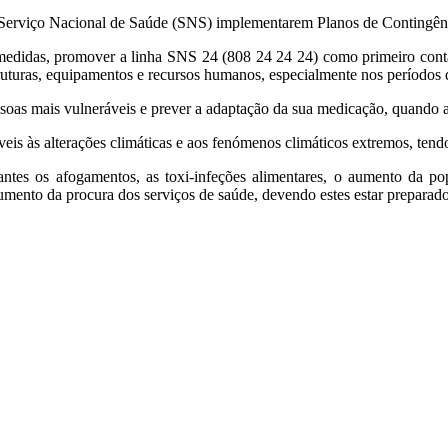
o Serviço Nacional de Saúde (SNS) implementarem Planos de Contingênci
medidas, promover a linha SNS 24 (808 24 24 24) como primeiro contac
struturas, equipamentos e recursos humanos, especialmente nos períodos d
essoas mais vulneráveis e prever a adaptação da sua medicação, quando a
s às alterações climáticas e aos fenómenos climáticos extremos, tendo
antes os afogamentos, as toxi-infeções alimentares, o aumento da pop
mento da procura dos serviços de saúde, devendo estes estar preparado