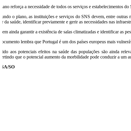
plano reforça a necessidade de todos os serviços e estabelecimentos d
gundo o plano, as instituições e serviços do SNS devem, entre outras 
tor da saúde, identificar previamente e gerir as necessidades nas infrae
vem ainda garantir a existência de salas climatizadas e identificar as p
documento lembra que Portugal é um dos países europeus mais vulnerávei
vido aos potenciais efeitos na saúde das populações são ainda relev
vertindo que o potencial aumento da morbilidade pode conduzir a um au
USA/SO