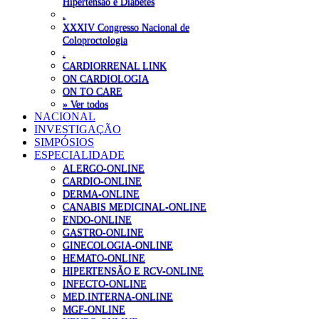
Hipertensão e Diabetes
.
XXXIV Congresso Nacional de
Coloproctologia
.
CARDIORRENAL LINK
ON CARDIOLOGIA
ON TO CARE
» Ver todos
NACIONAL
INVESTIGAÇÃO
SIMPÓSIOS
ESPECIALIDADE
ALERGO-ONLINE
CARDIO-ONLINE
DERMA-ONLINE
CANABIS MEDICINAL-ONLINE
ENDO-ONLINE
GASTRO-ONLINE
GINECOLOGIA-ONLINE
HEMATO-ONLINE
HIPERTENSÃO E RCV-ONLINE
INFECTO-ONLINE
MED.INTERNA-ONLINE
MGF-ONLINE