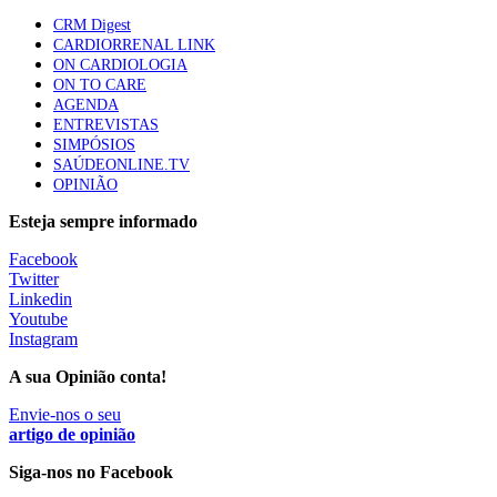
apresentavam níveis elevados de Lp(a), revela estudo
CRM Digest
87 visualizações
CARDIORRENAL LINK
ON CARDIOLOGIA
ON TO CARE
AGENDA
Trodelvy aprovado para primeira linha no cancro da
ENTREVISTAS
mama triplo negativo metastático em doentes não
SIMPÓSIOS
elegíveis para inibidores PD-(L)1
SAÚDEONLINE.TV
61 visualizações
OPINIÃO
Esteja sempre informado
MAIS NOTÍCIAS
Facebook
Twitter
Linkedin
Quase 11.900 jovens recorreram aos cheques psicólogo e
Youtube
nutricionista no primeiro mês
Instagram
7 Ago, 2026
|
0 Comments
A sua Opinião conta!
Envie-nos o seu
ULS de Coimbra estreia cirurgia endoscópica do ouvido com
artigo de opinião
apoio robótico em Portugal
Siga-nos no Facebook
7 Ago, 2026
|
0 Comments