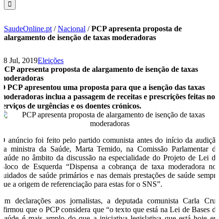
SaudeOnline.pt
/
Nacional
/
PCP apresenta proposta de
alargamento de isenção de taxas moderadoras
18 Jul, 2019
Eleições
PCP apresenta proposta de alargamento de isenção de taxas
moderadoras
O PCP apresentou uma proposta para que a isenção das taxas
moderadoras inclua a passagem de receitas e prescrições feitas nos
serviços de urgências e os doentes crónicos.
O anúncio foi feito pelo partido comunista antes do início da audiçã
da ministra da Saúde, Marta Temido, na Comissão Parlamentar d
Saúde no âmbito da discussão na especialidade do Projeto de Lei d
Bloco de Esquerda “Dispensa a cobrança de taxa moderadora no
cuidados de saúde primários e nas demais prestações de saúde sempr
que a origem de referenciação para estas for o SNS”.
Em declarações aos jornalistas, a deputada comunista Carla Cru
afirmou que o PCP considera que “o texto que está na Lei de Bases d
Saúde é mais amplo do que a iniciativa legislativa que está hoje e