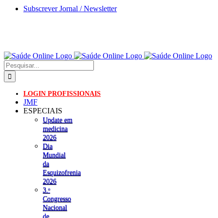
Skip
Subscrever Jornal / Newsletter
to
content
Pesquisar
LOGIN PROFISSIONAIS
JMF
ESPECIAIS
Update em
medicina
2026
Dia
Mundial
da
Esquizofrenia
2026
3.ᵒ
Congresso
Nacional
de