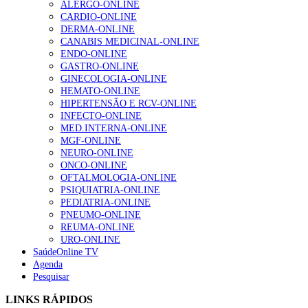
ALERGO-ONLINE
gesto conta e cada profissional faz a diferença”
CARDIO-ONLINE
203 visualizações
DERMA-ONLINE
CANABIS MEDICINAL-ONLINE
ENDO-ONLINE
GASTRO-ONLINE
1.º Episódio do Podcast “Frequência Cardio – Sintoniza
GINECOLOGIA-ONLINE
te na Insuficiência Cardíaca” da Bayer
HEMATO-ONLINE
169 visualizações
HIPERTENSÃO E RCV-ONLINE
INFECTO-ONLINE
MED.INTERNA-ONLINE
MGF-ONLINE
Alguns milhares de utentes podem ficar sem médico de
NEURO-ONLINE
família com nova regras do registo, alerta associação
ONCO-ONLINE
132 visualizações
OFTALMOLOGIA-ONLINE
PSIQUIATRIA-ONLINE
PEDIATRIA-ONLINE
PNEUMO-ONLINE
REUMA-ONLINE
“Os programas de rastreio do cancro do pulmão são
URO-ONLINE
custo-efetivos e representam um investimento
SaúdeOnline TV
sustentável para os sistemas de saúde”
Agenda
93 visualizações
Pesquisar
LINKS RÁPIDOS
Quase quatro em cada dez doentes com enfarte