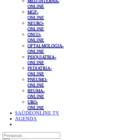
MED.INTERNA-
ONLINE
MGF-
ONLINE
NEURO-
ONLINE
ONCO-
ONLINE
OFTALMOLOGIA-
ONLINE
PSIQUIATRIA-
ONLINE
PEDIATRIA-
ONLINE
PNEUMO-
ONLINE
REUMA-
ONLINE
URO-
ONLINE
SAÚDEONLINE TV
AGENDA
Pesquisar