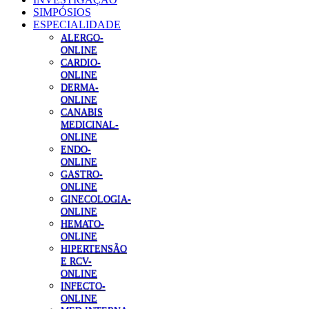
SIMPÓSIOS
ESPECIALIDADE
ALERGO-
ONLINE
CARDIO-
ONLINE
DERMA-
ONLINE
CANABIS
MEDICINAL-
ONLINE
ENDO-
ONLINE
GASTRO-
ONLINE
GINECOLOGIA-
ONLINE
HEMATO-
ONLINE
HIPERTENSÃO
E RCV-
ONLINE
INFECTO-
ONLINE