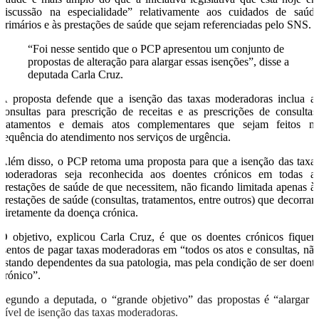
discussão na especialidade” relativamente aos cuidados de saúd
primários e às prestações de saúde que sejam referenciadas pelo SNS.
“Foi nesse sentido que o PCP apresentou um conjunto de
propostas de alteração para alargar essas isenções”, disse a
deputada Carla Cruz.
A proposta defende que a isenção das taxas moderadoras inclua a
consultas para prescrição de receitas e as prescrições de consultas
tratamentos e demais atos complementares que sejam feitos n
sequência do atendimento nos serviços de urgência.
Além disso, o PCP retoma uma proposta para que a isenção das taxa
moderadoras seja reconhecida aos doentes crónicos em todas a
prestações de saúde de que necessitem, não ficando limitada apenas à
prestações de saúde (consultas, tratamentos, entre outros) que decorra
diretamente da doença crónica.
O objetivo, explicou Carla Cruz, é que os doentes crónicos fique
isentos de pagar taxas moderadoras em “todos os atos e consultas, nã
estando dependentes da sua patologia, mas pela condição de ser doent
crónico”.
Segundo a deputada, o “grande objetivo” das propostas é “alargar 
nível de isenção das taxas moderadoras.