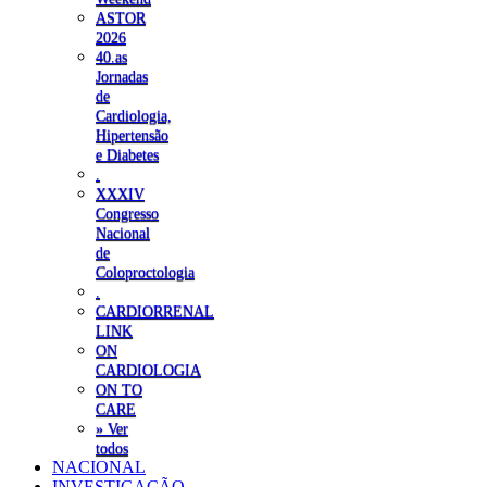
ASTOR
2026
40.as
Jornadas
de
Cardiologia,
Hipertensão
e Diabetes
.
XXXIV
Congresso
Nacional
de
Coloproctologia
.
CARDIORRENAL
LINK
ON
CARDIOLOGIA
ON TO
CARE
» Ver
todos
NACIONAL
INVESTIGAÇÃO