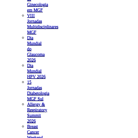
Ginecologia
em MGF
VIII
Jornadas
Multidisciplinares
MGF
Dia
Mundial
do
Glaucoma
2026
Dia
Mundial
HPV 2026
15
Jornadas
Diabetologia
MGF Sul
Allergy &
Respiratory
Summit
2026
Breast
Cancer
Weekend