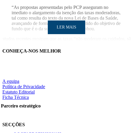
“As propostas apresentadas pelo PCP asseguram no
imediato o alargamento da isenção das taxas moderadoras,
tal como resulta do texto da nova Lei de Bases da Saúde,
avançando de forma progressiva no sentido do objetivo de
LER MAIS
fundo que é o da sua revogação”, sublinhou.
Estudos recentes mostram que as taxas “não moderam os cuidados, sã
sim obstáculo de acesso aos cuidados de saúde e é nesse sentido que 
PCP intervém para alargar as isenções”, rematou.
CONHEÇA-NOS MELHOR
SO/Lusa
LER MAIS
A equipa
Política de Privacidade
Estatuto Editorial
Ficha Técnica
Partilhe nas redes sociais:
Parceiro estratégico
SECÇÕES
Pesquisar