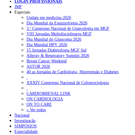
LOGIN PROFISSIONAIS
JMF
Especiais
NOTÍCIAS RECENTES
Update em medicina 2026
Dia Mundial da Esquizofrenia 2026
3.ᵒ Congresso Nacional de Ginecologia em MGF
Quase 11.900 jovens recorreram aos cheques psicólogo e
VIII Jornadas Multidisciplinares MGF
nutricionista no primeiro mês
7 de Agosto, 2026
Dia Mundial do Glaucoma 2026
Dia Mundial HPV 2026
ULS de Coimbra estreia cirurgia endoscópica do ouvido com
15 Jornadas Diabetologia MGF Sul
apoio robótico em Portugal
7 de Agosto, 2026
Allergy & Respiratory Summit 2026
Breast Cancer Weekend
Enfermeiros exigem esclarecimentos sobre eventual gestão
ASTOR 2026
privada da ULS do Algarve
7 de Agosto, 2026
40.as Jornadas de Cardiologia, Hipertensão e Diabetes
.
Ordem dos Médicos alerta para riscos no novo sistema de acesso
XXXIV Congresso Nacional de Coloproctologia
a consultas e cirurgias
7 de Agosto, 2026
.
CARDIORRENAL LINK
Portugal está a formar os médicos de que precisa?
6 de Agosto,
ON CARDIOLOGIA
2026
ON TO CARE
» Ver todos
Nacional
Investigação
NOTÍCIAS MAIS LIDAS
SIMPÓSIOS
Especialidade
Enfermagem Forense. “Da urgência ao tribunal, cada