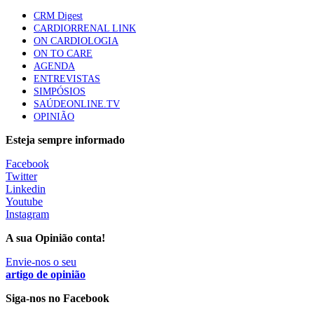
Quase quatro em cada dez doentes com enfarte
CRM Digest
apresentavam níveis elevados de Lp(a), revela estudo
CARDIORRENAL LINK
88 visualizações
ON CARDIOLOGIA
ON TO CARE
AGENDA
ENTREVISTAS
Trodelvy aprovado para primeira linha no cancro da
SIMPÓSIOS
mama triplo negativo metastático em doentes não
SAÚDEONLINE.TV
elegíveis para inibidores PD-(L)1
OPINIÃO
61 visualizações
Esteja sempre informado
MAIS NOTÍCIAS
Facebook
Twitter
Linkedin
Youtube
Ordem dos Médicos pede simplificação urgente das regras para
Instagram
atualização de dados dos utentes
10 Ago, 2026
|
0 Comments
A sua Opinião conta!
Envie-nos o seu
artigo de opinião
Programa Voltar a Casa para doentes com alta clínica só
avança com Orçamento de 2027
Siga-nos no Facebook
10 Ago, 2026
|
0 Comments