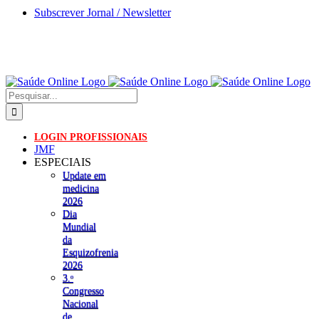
Skip
Subscrever Jornal / Newsletter
to
content
Pesquisar
LOGIN PROFISSIONAIS
JMF
ESPECIAIS
Update em
medicina
2026
Dia
Mundial
da
Esquizofrenia
2026
3.ᵒ
Congresso
Nacional
de