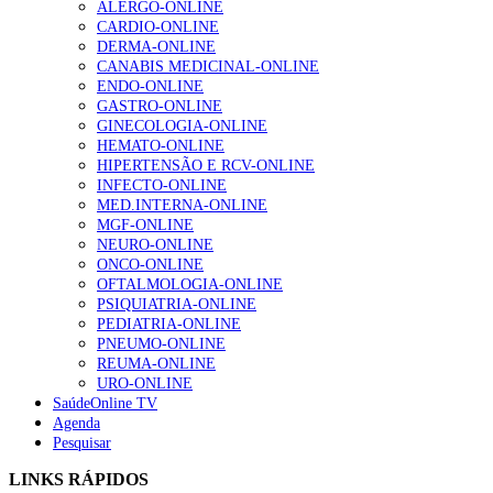
ALERGO-ONLINE
1.º Episódio do Podcast “Frequência Cardio – Sintoniza
CARDIO-ONLINE
te na Insuficiência Cardíaca” da Bayer
DERMA-ONLINE
207 visualizações
CANABIS MEDICINAL-ONLINE
ENDO-ONLINE
GASTRO-ONLINE
GINECOLOGIA-ONLINE
Enfermagem Forense. “Da urgência ao tribunal, cada
HEMATO-ONLINE
gesto conta e cada profissional faz a diferença”
HIPERTENSÃO E RCV-ONLINE
203 visualizações
INFECTO-ONLINE
MED.INTERNA-ONLINE
MGF-ONLINE
NEURO-ONLINE
Alguns milhares de utentes podem ficar sem médico de
ONCO-ONLINE
família com nova regras do registo, alerta associação
OFTALMOLOGIA-ONLINE
162 visualizações
PSIQUIATRIA-ONLINE
PEDIATRIA-ONLINE
PNEUMO-ONLINE
REUMA-ONLINE
URO-ONLINE
“Os programas de rastreio do cancro do pulmão são
SaúdeOnline TV
custo-efetivos e representam um investimento
Agenda
sustentável para os sistemas de saúde”
Pesquisar
94 visualizações
LINKS RÁPIDOS