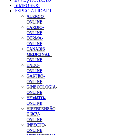
SIMPÓSIOS
ESPECIALIDADE
ALERGO-
ONLINE
CARDIO-
ONLINE
DERMA-
ONLINE
CANABIS
MEDICINAL-
ONLINE
ENDO-
ONLINE
GASTRO-
ONLINE
GINECOLOGIA-
ONLINE
HEMATO-
ONLINE
HIPERTENSÃO
E RCV-
ONLINE
INFECTO-
ONLINE