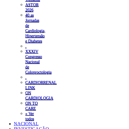
ASTOR
2026
40.as
Jornadas
de
Cardiologia,
Hipertensão
e Diabetes
.
XXXIV
Congresso
Nacional
de
Coloproctologia
.
CARDIORRENAL
LINK
ON
CARDIOLOGIA
ON TO
CARE
» Ver
todos
NACIONAL
INVESTIGAÇÃO