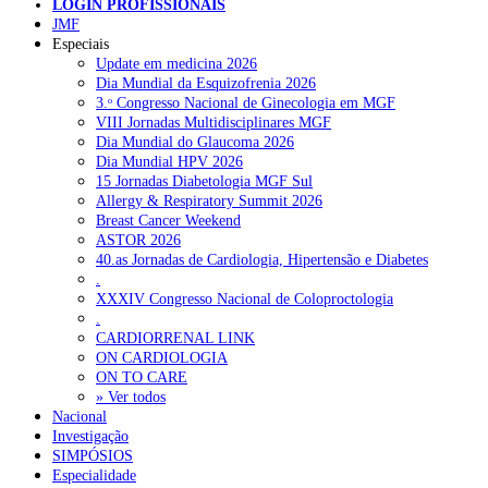
LOGIN PROFISSIONAIS
Pesquisar
JMF
Especiais
Update em medicina 2026
Dia Mundial da Esquizofrenia 2026
NOTÍCIAS RECENTES
3.ᵒ Congresso Nacional de Ginecologia em MGF
VIII Jornadas Multidisciplinares MGF
Ordem dos Médicos pede simplificação urgente das regras para
Dia Mundial do Glaucoma 2026
atualização de dados dos utentes
10 de Agosto, 2026
Dia Mundial HPV 2026
15 Jornadas Diabetologia MGF Sul
Programa Voltar a Casa para doentes com alta clínica só avança
Allergy & Respiratory Summit 2026
com Orçamento de 2027
10 de Agosto, 2026
Breast Cancer Weekend
ASTOR 2026
Ministério prepara regras para acompanhamento da gravidez de
40.as Jornadas de Cardiologia, Hipertensão e Diabetes
baixo risco por enfermeiros especialistas
10 de Agosto, 2026
.
XXXIV Congresso Nacional de Coloproctologia
Presidente da República promulga clarificação dos incentivos a
.
médicos por trabalho suplementar
10 de Agosto, 2026
CARDIORRENAL LINK
ON CARDIOLOGIA
Quase 11.900 jovens recorreram aos cheques psicólogo e
ON TO CARE
nutricionista no primeiro mês
7 de Agosto, 2026
» Ver todos
Nacional
Investigação
SIMPÓSIOS
NOTÍCIAS MAIS LIDAS
Especialidade