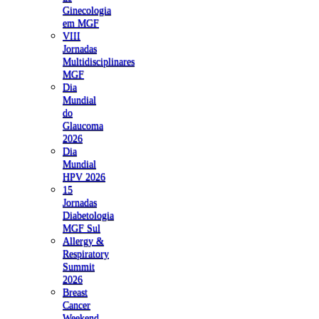
Ginecologia
em MGF
VIII
Jornadas
Multidisciplinares
MGF
Dia
Mundial
do
Glaucoma
2026
Dia
Mundial
HPV 2026
15
Jornadas
Diabetologia
MGF Sul
Allergy &
Respiratory
Summit
2026
Breast
Cancer
Weekend