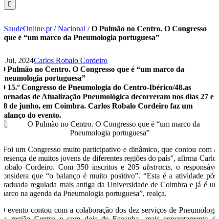
SaudeOnline.pt
/
Nacional
/
O Pulmão no Centro. O Congresso
que é “um marco da Pneumologia portuguesa”
3 Jul, 2024
Carlos Robalo Cordeiro
O Pulmão no Centro. O Congresso que é “um marco da
Pneumologia portuguesa”
O 15.º Congresso de Pneumologia do Centro-Ibérico/48.as
Jornadas de Atualização Pneumológica decorreram nos dias 27 e
28 de junho, em Coimbra. Carlos Robalo Cordeiro faz um
balanço do evento.
“Foi um Congresso muito participativo e dinâmico, que contou com 
presença de muitos jovens de diferentes regiões do país”, afirma Carlo
Robalo Cordeiro. Com 350 inscritos e 205
abstracts
, o responsáve
considera que “o balanço é muito positivo”. “Esta é a atividade pós
graduada regulada mais antiga da Universidade de Coimbra e já é u
marco na agenda da Pneumologia portuguesa”, realça.
O evento contou com a colaboração dos dez serviços de Pneumologi
da região Centro e com dois de Espanha, mais concretamente d