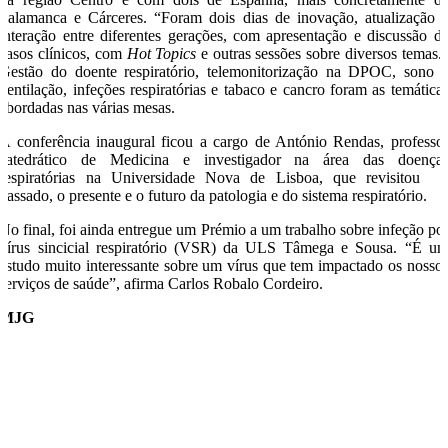
Salamanca e Cárceres. “Foram dois dias de inovação, atualização 
interação entre diferentes gerações, com apresentação e discussão d
casos clínicos, com
Hot Topics
e outras sessões sobre diversos temas.
Gestão do doente respiratório, telemonitorização na DPOC, sono 
ventilação, infeções respiratórias e tabaco e cancro foram as temática
abordadas nas várias mesas.
A conferência inaugural ficou a cargo de António Rendas, professo
catedrático de Medicina e investigador na área das doença
respiratórias na Universidade Nova de Lisboa, que revisitou 
passado, o presente e o futuro da patologia e do sistema respiratório.
No final, foi ainda entregue um Prémio a um trabalho sobre infeção po
vírus sincicial respiratório (VSR) da ULS Tâmega e Sousa. “É u
estudo muito interessante sobre um vírus que tem impactado os nosso
serviços de saúde”, afirma Carlos Robalo Cordeiro.
MJG