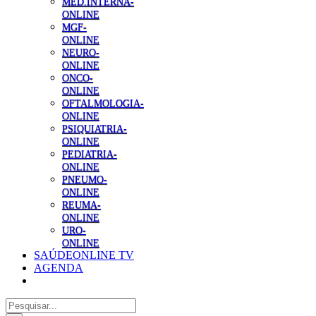
MED.INTERNA-
ONLINE
MGF-
ONLINE
NEURO-
ONLINE
ONCO-
ONLINE
OFTALMOLOGIA-
ONLINE
PSIQUIATRIA-
ONLINE
PEDIATRIA-
ONLINE
PNEUMO-
ONLINE
REUMA-
ONLINE
URO-
ONLINE
SAÚDEONLINE TV
AGENDA
Pesquisar