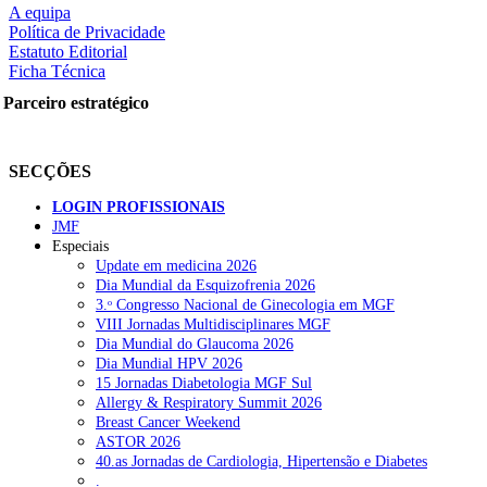
squisar
A equipa
Política de Privacidade
Estatuto Editorial
Ficha Técnica
OTÍCIAS RECENTES
Parceiro estratégico
Quase 11.900 jovens recorreram aos cheques psicólogo e nutricioni
SECÇÕES
ULS de Coimbra estreia cirurgia endoscópica do ouvido com apoio
LOGIN PROFISSIONAIS
Enfermeiros exigem esclarecimentos sobre eventual gestão privad
JMF
Especiais
Ordem dos Médicos alerta para riscos no novo sistema de acesso a c
Update em medicina 2026
Dia Mundial da Esquizofrenia 2026
Portugal está a formar os médicos de que precisa?
6 de Agosto, 202
3.ᵒ Congresso Nacional de Ginecologia em MGF
VIII Jornadas Multidisciplinares MGF
Dia Mundial do Glaucoma 2026
OTÍCIAS MAIS LIDAS
Dia Mundial HPV 2026
15 Jornadas Diabetologia MGF Sul
Allergy & Respiratory Summit 2026
Enfermagem Forense. “Da urgência ao tribunal, cada gesto c
Breast Cancer Weekend
202 visualizações
ASTOR 2026
40.as Jornadas de Cardiologia, Hipertensão e Diabetes
.