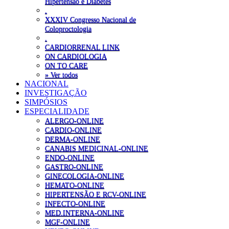
Hipertensão e Diabetes
.
XXXIV Congresso Nacional de
Coloproctologia
.
CARDIORRENAL LINK
ON CARDIOLOGIA
ON TO CARE
» Ver todos
NACIONAL
INVESTIGAÇÃO
SIMPÓSIOS
ESPECIALIDADE
ALERGO-ONLINE
CARDIO-ONLINE
DERMA-ONLINE
CANABIS MEDICINAL-ONLINE
ENDO-ONLINE
GASTRO-ONLINE
GINECOLOGIA-ONLINE
HEMATO-ONLINE
HIPERTENSÃO E RCV-ONLINE
INFECTO-ONLINE
MED.INTERNA-ONLINE
MGF-ONLINE