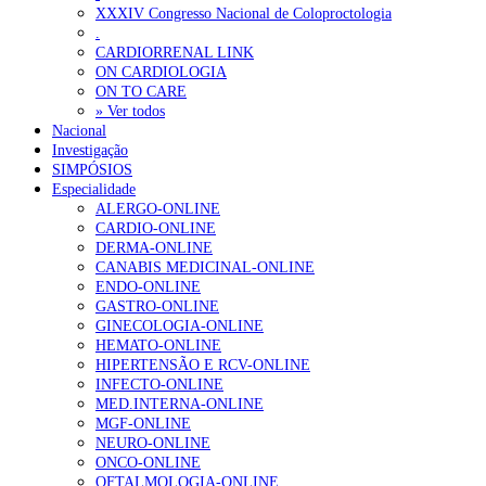
XXXIV Congresso Nacional de Coloproctologia
.
Alguns milhares de utentes podem ficar sem médico de famíl
CARDIORRENAL LINK
155 visualizações
ON CARDIOLOGIA
ON TO CARE
» Ver todos
Nacional
Investigação
1.º Episódio do Podcast “Frequência Cardio – Sintoniza-te 
SIMPÓSIOS
99 visualizações
Especialidade
ALERGO-ONLINE
CARDIO-ONLINE
DERMA-ONLINE
CANABIS MEDICINAL-ONLINE
“Os programas de rastreio do cancro do pulmão são custo-ef
ENDO-ONLINE
88 visualizações
GASTRO-ONLINE
GINECOLOGIA-ONLINE
HEMATO-ONLINE
HIPERTENSÃO E RCV-ONLINE
INFECTO-ONLINE
Quase quatro em cada dez doentes com enfarte apresentavam
MED.INTERNA-ONLINE
86 visualizações
MGF-ONLINE
NEURO-ONLINE
ONCO-ONLINE
OFTALMOLOGIA-ONLINE