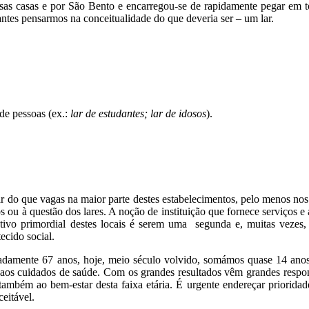
 casas e por São Bento e encarregou-se de rapidamente pegar em tod
ntes pensarmos na conceitualidade do que deveria ser – um lar.
 de pessoas (ex.:
lar de estudantes; lar de idosos
).
ar do que vagas na maior parte destes estabelecimentos, pelo menos nos
os ou à questão dos lares. A noção de instituição que fornece serviços 
ivo primordial destes locais é serem uma segunda e, muitas vezes, 
ecido social.
damente 67 anos, hoje, meio século volvido, somámos quase 14 anos 
 aos cuidados de saúde. Com os grandes resultados vêm grandes respon
ambém ao bem-estar desta faixa etária. É urgente endereçar prioridade
ceitável.