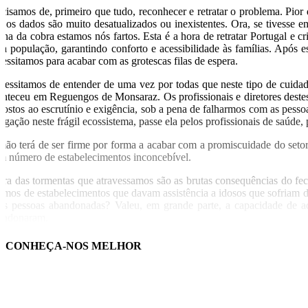
ecisamos de, primeiro que tudo, reconhecer e retratar o problema. Pio
e os dados são muito desatualizados ou inexistentes. Ora, se tivesse
nha da cobra estamos nós fartos. Esta é a hora de retratar Portugal e c
da população, garantindo conforto e acessibilidade às famílias. Após e
cessitamos para acabar com as grotescas filas de espera.
cessitamos de entender de uma vez por todas que neste tipo de cuidad
onteceu em Reguengos de Monsaraz. Os profissionais e diretores destes 
postos ao escrutínio e exigência, sob a pena de falharmos com as pess
igação neste frágil ecossistema, passe ela pelos profissionais de saúde, 
mão terá de ser firme por forma a acabar com a promiscuidade do setor
m número de estabelecimentos inconcebível.
tra das tormentas que atravessamos são as brutas consequências do fe
lamos de estabelecimentos que davam assistência a idosos que sofria
tas pessoas abandonadas? Valeu, em grande parte, a capacidade de ad
andonaram.
sta-me desabafar que, depois de tanto tempo a discutir a eutanásia, s
CONHEÇA-NOS MELHOR
e os temas se confundam, mas tenho em mim que não deveríamos discutir
quanto o elefante continuar impávido e sereno no meio da sala, como
pulações mais vulneráveis. Assim que o virmos e repararmos na sua dime
rtilhe nas redes sociais: