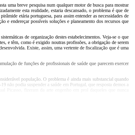
 Basta uma breve pesquisa num qualquer motor de busca para mostrar
zadamente esta realidade, estaria descansado, o problema é que de
a pirâmide etária portuguesa, para assim entender as necessidades de
uação e endereçar possíveis soluções e planeamento dos recursos que
istemáticas de organização destes estabelecimentos. Veja-se o que
tes, e têm, como é exigido noutras profissões, a obrigação de serem
esenvolvida. Existe, assim, uma vertente de fiscalização que é uma
cumulação de funções de profissionais de saúde que parecem exercer
onsiderável população. O problema é ainda mais substancial quando
19 não podia suspender a saúde em Portugal, que resposta demos a
qual Picasso, fizeram da arte engenho em prol daqueles que nunca
gnidade de viver os últimos anos de vida com alguma qualidade, não
 cuidados e da dignidade humana.
 nos conseguiremos olhar e revestir de humanismo para cuidar das
 domesticá-lo enquanto era tempo.