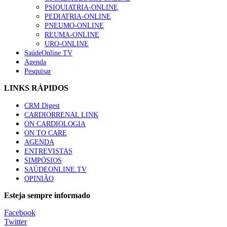
PSIQUIATRIA-ONLINE
Trodelvy aprovado para primeira linha no cancro da mama tr
PEDIATRIA-ONLINE
61 visualizações
PNEUMO-ONLINE
REUMA-ONLINE
URO-ONLINE
SaúdeOnline TV
Agenda
Pesquisar
LINKS RÁPIDOS
CRM Digest
CARDIORRENAL LINK
ON CARDIOLOGIA
ON TO CARE
AGENDA
ENTREVISTAS
SIMPÓSIOS
SAÚDEONLINE.TV
OPINIÃO
Esteja sempre informado
Facebook
Twitter