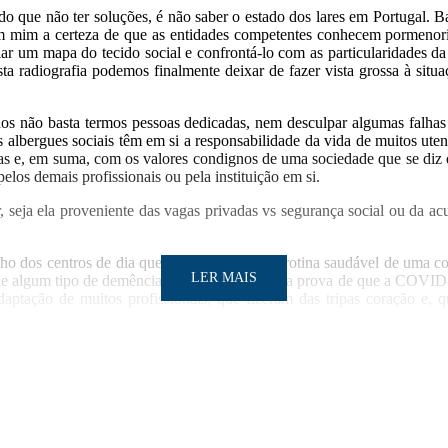
r do que não ter soluções, é não saber o estado dos lares em Portugal.
 em mim a certeza de que as entidades competentes conhecem pormenori
riar um mapa do tecido social e confrontá-lo com as particularidades d
sta radiografia podemos finalmente deixar de fazer vista grossa à sit
os não basta termos pessoas dedicadas, nem desculpar algumas falhas s
albergues sociais têm em si a responsabilidade da vida de muitos uten
oas e, em suma, com os valores condignos de uma sociedade que se diz d
pelos demais profissionais ou pela instituição em si.
, seja ela proveniente das vagas privadas vs segurança social ou da a
cho dos centros de dia que asseguravam uma rotina saudável de uma c
LER MAIS
m de algum tipo de demência. Mais uma vez, uma prova de que a COVID-
aptação de muitos profissionais, que fizeram das tripas coração e, 
into que pusemos muito mais o ónus na dignidade de morrer do que na di
LER MAIS
 os assuntos estruturais avulso, mas, sim, discutir a humanização dos
 que gozando do seu manto de invisibilidade, qual Harry Potter, não
nsão problemática e ilegal, vamos entender que mais valia ter tentado