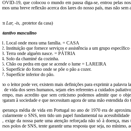
COVID-19, que colocou o mundo em pausa diga-se, entrou pelas nossas
çamos uma breve reflexão acerca dos lares do nosso país, mas não sem a
r
atim
Lar, -is
, .protetor da casa)
bstantivo masculino
Local onde mora uma família. = CASA
Instituição que fornece serviços e assistência a um grupo específico
Terra onde alguém nasce. = PÁTRIA
Solo da chaminé da cozinha.
Chão ou pedra em que se acende o lume = LAREIRA
Superfície do forno onde se põe o pão a cozer.
Superfície inferior do pão.
mo o leitor pode ver, existem mais definições para exprimir a palavra l
nal de vida dos seres humanos, sejam eles referentes a cuidados paliativ
 tempo, mas acredito que sem ceticismo podemos admitir que o objet
tregaram à sociedade e que necessitam agora de uma mão estendida do t
esperança média de vida em Portugal no ano de 1970 era de aproxima
rticularmente o SNS, tem tido um papel fundamental na acessibilidade
da, exige da nossa parte uma atenção reforçada não só à doença, mas t
versos polos de SNS, tente garantir uma resposta que seja, no mínimo, a