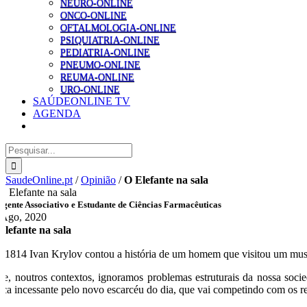
NEURO-ONLINE
ONCO-ONLINE
OFTALMOLOGIA-ONLINE
PSIQUIATRIA-ONLINE
PEDIATRIA-ONLINE
PNEUMO-ONLINE
REUMA-ONLINE
URO-ONLINE
SAÚDEONLINE TV
AGENDA
Pesquisar
SaudeOnline.pt
/
Opinião
/
O Elefante na sala
igente Associativo e Estudante de Ciências Farmacêuticas
 Ago, 2020
Elefante na sala
 1814 Ivan Krylov contou a história de um homem que visitou um muse
je, noutros contextos, ignoramos problemas estruturais da nossa soc
sca incessante pelo novo escarcéu do dia, que vai competindo com os 