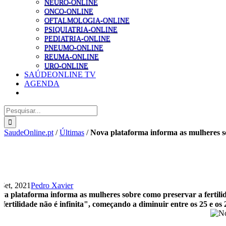
NEURO-ONLINE
ONCO-ONLINE
OFTALMOLOGIA-ONLINE
PSIQUIATRIA-ONLINE
PEDIATRIA-ONLINE
PNEUMO-ONLINE
REUMA-ONLINE
URO-ONLINE
SAÚDEONLINE TV
AGENDA
Pesquisar
SaudeOnline.pt
/
Últimas
/
Nova plataforma informa as mulheres so
 Set, 2021
Pedro Xavier
va plataforma informa as mulheres sobre como preservar a fertili
 fertilidade não é infinita", começando a diminuir entre os 25 e o