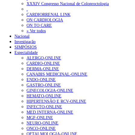
XXXIV Congresso Nacional de Coloproctologia
Plataforma criada por estudantes apoia famílias após diagnóstico d
.
CARDIORRENAL LINK
ON CARDIOLOGIA
OTÍCIAS MAIS LIDAS
ON TO CARE
» Ver todos
Nacional
Enfermagem Forense. “Da urgência ao tribunal, cada gesto c
Investigação
202 visualizações
SIMPÓSIOS
Especialidade
ALERGO-ONLINE
CARDIO-ONLINE
DERMA-ONLINE
Alguns milhares de utentes podem ficar sem médico de famíl
CANABIS MEDICINAL-ONLINE
175 visualizações
ENDO-ONLINE
GASTRO-ONLINE
GINECOLOGIA-ONLINE
HEMATO-ONLINE
HIPERTENSÃO E RCV-ONLINE
Quase quatro em cada dez doentes com enfarte apresentavam
INFECTO-ONLINE
86 visualizações
MED.INTERNA-ONLINE
MGF-ONLINE
NEURO-ONLINE
ONCO-ONLINE
OFTALMOLOGIA-ONLINE