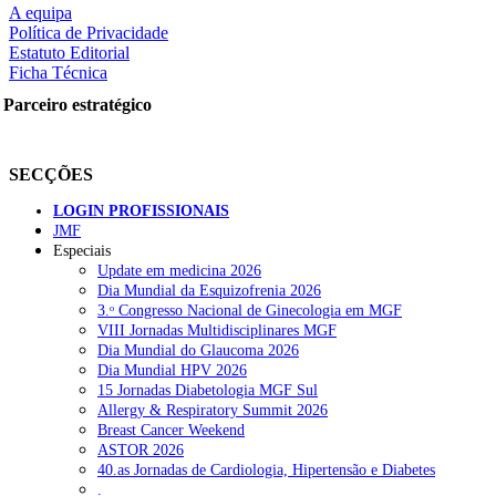
A equipa
Política de Privacidade
Estatuto Editorial
Ficha Técnica
rtilhe nas redes sociais:
Parceiro estratégico
SECÇÕES
LOGIN PROFISSIONAIS
JMF
squisar
Especiais
Update em medicina 2026
Dia Mundial da Esquizofrenia 2026
OTÍCIAS RECENTES
3.ᵒ Congresso Nacional de Ginecologia em MGF
VIII Jornadas Multidisciplinares MGF
Dia Mundial do Glaucoma 2026
Sindicato diz que nova carreira de médicos dentistas reforça estabi
Dia Mundial HPV 2026
15 Jornadas Diabetologia MGF Sul
Mais de 400 utentes beneficiaram de comparticipação reforçada para
Allergy & Respiratory Summit 2026
Breast Cancer Weekend
Sindicato acusa ULS São João de negar direitos de parentalidade a
ASTOR 2026
40.as Jornadas de Cardiologia, Hipertensão e Diabetes
Sindicato critica exclusão dos técnicos na criação de novo curso de
.