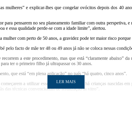
m as mulheres” e explicar-lhes que congelar ovócitos depois dos 40 an
or para pensarem no seu planeamento familiar com outra perspetiva, e
oa e essa qualidade perde-se com a idade limite”, alertou.
ma mulher com perto de 50 anos, a gravidez pode ter maior risco porque
é pelo facto de mãe ter 48 ou 49 anos já não se coloca nessas condiçõe
ecorrem a este procedimento, mas que está “claramente abaixo” da ne
ara ter o primeiro filho já ultrapassar os 30 anos.
nto, que está “em plena aplicação” no país “há quatro, cinco anos”.
LER MAIS
 começarem a utilizar esses ovócitos”, mas já há crianças nascidas 
 das técnicas convencionais de fertilização in vitro”.
LER MAIS