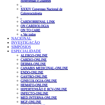
Hipertensão e Diabetes
.
XXXIV Congresso Nacional de
Coloproctologia
.
CARDIORRENAL LINK
ON CARDIOLOGIA
ON TO CARE
» Ver todos
NACIONAL
INVESTIGAÇÃO
SIMPÓSIOS
ESPECIALIDADE
ALERGO-ONLINE
CARDIO-ONLINE
DERMA-ONLINE
CANABIS MEDICINAL-ONLINE
ENDO-ONLINE
GASTRO-ONLINE
GINECOLOGIA-ONLINE
HEMATO-ONLINE
HIPERTENSÃO E RCV-ONLINE
INFECTO-ONLINE
MED.INTERNA-ONLINE
MGF-ONLINE