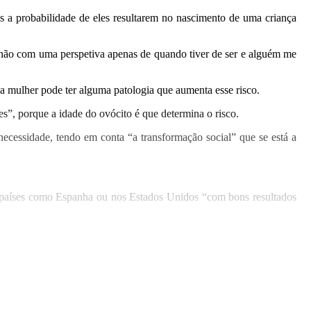
os a probabilidade de eles resultarem no nascimento de uma criança
 não com uma perspetiva apenas de quando tiver de ser e alguém me
 a mulher pode ter alguma patologia que aumenta esse risco.
s”, porque a idade do ovócito é que determina o risco.
cessidade, tendo em conta “a transformação social” que se está a
em países como Espanha ou nos Estados Unidos “com bons resultados