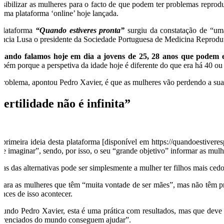
nsibilizar as mulheres para o facto de que podem ter problemas reprodu
 uma plataforma ‘online’ hoje lançada.
plataforma
“Quando estiveres pronta”
surgiu da constatação de “uma
ência Lusa o presidente da Sociedade Portuguesa de Medicina Reprodut
uando falamos hoje em dia a jovens de 25, 28 anos que podem 
mbém porque a perspetiva da idade hoje é diferente do que era há 40 ou
problema, apontou Pedro Xavier, é que as mulheres vão perdendo a sua 
Fertilidade não é infinita”
 primeira ideia desta plataforma [disponível em https://quandoestiveres
de imaginar”, sendo, por isso, o seu “grande objetivo” informar as mulhe
as das alternativas pode ser simplesmente a mulher ter filhos mais cedo
 para as mulheres que têm “muita vontade de ser mães”, mas não têm p
ances de isso acontecer.
gundo Pedro Xavier, esta é uma prática com resultados, mas que deve 
ferenciados do mundo conseguem ajudar”.