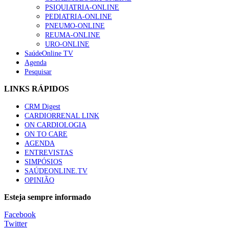
“Os programas de rastreio do cancro do pulmão são custo-ef
PSIQUIATRIA-ONLINE
66 visualizações
PEDIATRIA-ONLINE
PNEUMO-ONLINE
REUMA-ONLINE
URO-ONLINE
SaúdeOnline TV
Agenda
Trodelvy aprovado para primeira linha no cancro da mama tr
Pesquisar
61 visualizações
LINKS RÁPIDOS
CRM Digest
CARDIORRENAL LINK
Especialistas defendem mais potássio na alimentação para aj
ON CARDIOLOGIA
57 visualizações
ON TO CARE
AGENDA
ENTREVISTAS
SIMPÓSIOS
SAÚDEONLINE.TV
MAIS NOTÍCIAS
OPINIÃO
Sindicato diz que nova carreira de médicos dentistas reforça est
Esteja sempre informado
6 Ago, 2026
|
0 Comments
Facebook
Twitter