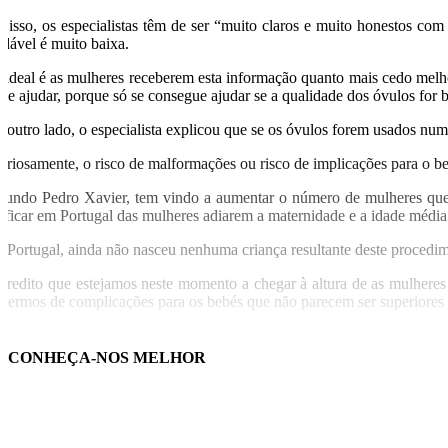
r isso, os especialistas têm de ser “muito claros e muito honestos co
udável é muito baixa.
 ideal é as mulheres receberem esta informação quanto mais cedo melh
 de ajudar, porque só se consegue ajudar se a qualidade dos óvulos for b
r outro lado, o especialista explicou que se os óvulos forem usados nu
uriosamente, o risco de malformações ou risco de implicações para o beb
gundo Pedro Xavier, tem vindo a aumentar o número de mulheres que r
rificar em Portugal das mulheres adiarem a maternidade e a idade média p
 Portugal, ainda não nasceu nenhuma criança resultante deste procedime
credito que estejamos neste momento a chegar à altura de as mulheres
 termos de complicações para os bebés que não parecem ser superiores às
USA
CONHEÇA-NOS MELHOR