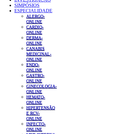
SIMPÓSIOS
ESPECIALIDADE
ALERGO-
ONLINE
CARDIO-
ONLINE
DERMA-
ONLINE
CANABIS
MEDICINAL-
ONLINE
ENDO-
ONLINE
GASTRO-
ONLINE
GINECOLOGIA-
ONLINE
HEMATO-
ONLINE
HIPERTENSÃO
E RCV-
ONLINE
INFECTO-
ONLINE