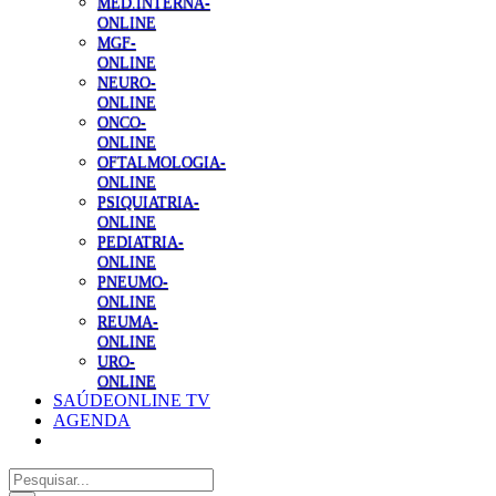
MED.INTERNA-
ONLINE
MGF-
ONLINE
NEURO-
ONLINE
ONCO-
ONLINE
OFTALMOLOGIA-
ONLINE
PSIQUIATRIA-
ONLINE
PEDIATRIA-
ONLINE
PNEUMO-
ONLINE
REUMA-
ONLINE
URO-
ONLINE
SAÚDEONLINE TV
AGENDA
Pesquisar