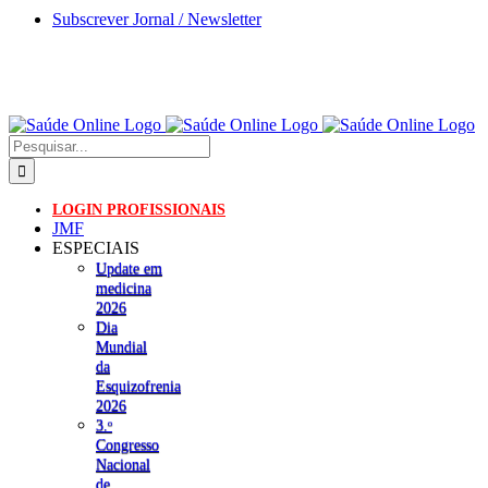
Skip
Subscrever Jornal / Newsletter
to
content
Pesquisar
LOGIN PROFISSIONAIS
JMF
ESPECIAIS
Update em
medicina
2026
Dia
Mundial
da
Esquizofrenia
2026
3.ᵒ
Congresso
Nacional
de