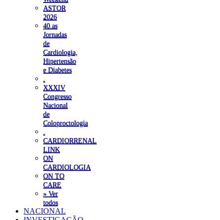
ASTOR
2026
40.as
Jornadas
de
Cardiologia,
Hipertensão
e Diabetes
.
XXXIV
Congresso
Nacional
de
Coloproctologia
.
CARDIORRENAL
LINK
ON
CARDIOLOGIA
ON TO
CARE
» Ver
todos
NACIONAL
INVESTIGAÇÃO