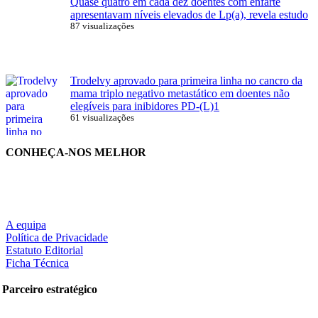
Quase quatro em cada dez doentes com enfarte
apresentavam níveis elevados de Lp(a), revela estudo
87 visualizações
Trodelvy aprovado para primeira linha no cancro da
mama triplo negativo metastático em doentes não
elegíveis para inibidores PD-(L)1
61 visualizações
CONHEÇA-NOS MELHOR
A equipa
Política de Privacidade
Estatuto Editorial
Ficha Técnica
Parceiro estratégico