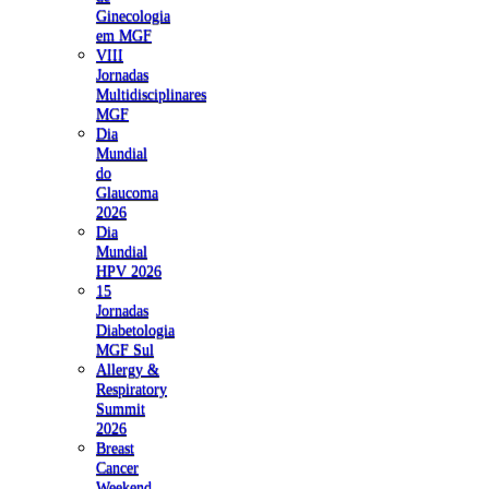
Ginecologia
em MGF
VIII
Jornadas
Multidisciplinares
MGF
Dia
Mundial
do
Glaucoma
2026
Dia
Mundial
HPV 2026
15
Jornadas
Diabetologia
MGF Sul
Allergy &
Respiratory
Summit
2026
Breast
Cancer
Weekend