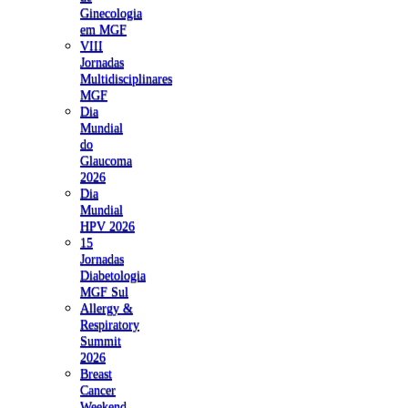
Ginecologia
em MGF
VIII
Jornadas
Multidisciplinares
MGF
Dia
Mundial
do
Glaucoma
2026
Dia
Mundial
HPV 2026
15
Jornadas
Diabetologia
MGF Sul
Allergy &
Respiratory
Summit
2026
Breast
Cancer
Weekend