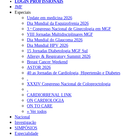
LOGIN PROFISSIONAIS
JMF
NOTÍCIAS RECENTES
Especiais
Update em medicina 2026
Dia Mundial da Esquizofrenia 2026
Quase 11.900 jovens recorreram aos cheques psicólogo e
3.ᵒ Congresso Nacional de Ginecologia em MGF
nutricionista no primeiro mês
7 de Agosto, 2026
VIII Jornadas Multidisciplinares MGF
Dia Mundial do Glaucoma 2026
ULS de Coimbra estreia cirurgia endoscópica do ouvido com
Dia Mundial HPV 2026
apoio robótico em Portugal
7 de Agosto, 2026
15 Jornadas Diabetologia MGF Sul
Allergy & Respiratory Summit 2026
Enfermeiros exigem esclarecimentos sobre eventual gestão
Breast Cancer Weekend
privada da ULS do Algarve
7 de Agosto, 2026
ASTOR 2026
40.as Jornadas de Cardiologia, Hipertensão e Diabetes
Ordem dos Médicos alerta para riscos no novo sistema de acesso
.
a consultas e cirurgias
7 de Agosto, 2026
XXXIV Congresso Nacional de Coloproctologia
.
Portugal está a formar os médicos de que precisa?
6 de Agosto,
CARDIORRENAL LINK
2026
ON CARDIOLOGIA
ON TO CARE
» Ver todos
NOTÍCIAS MAIS LIDAS
Nacional
Investigação
SIMPÓSIOS
Enfermagem Forense. “Da urgência ao tribunal, cada
Especialidade
gesto conta e cada profissional faz a diferença”