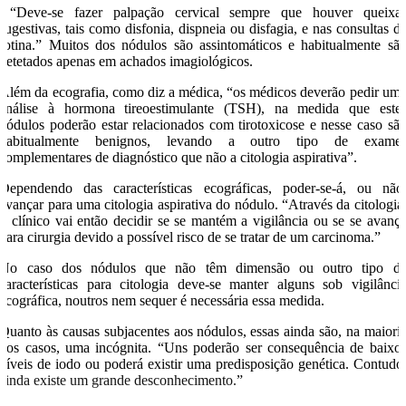
“Deve-se fazer palpação cervical sempre que houver queixa
sugestivas, tais como disfonia, dispneia ou disfagia, e nas consultas d
rotina.” Muitos dos nódulos são assintomáticos e habitualmente sã
detetados apenas em achados imagiológicos.
Além da ecografia, como diz a médica, “os médicos deverão pedir um
análise à hormona tireoestimulante (TSH), na medida que este
nódulos poderão estar relacionados com tirotoxicose e nesse caso sã
habitualmente benignos, levando a outro tipo de exame
complementares de diagnóstico que não a citologia aspirativa”.
Dependendo das características ecográficas, poder-se-á, ou não
avançar para uma citologia aspirativa do nódulo. “Através da citologia
o clínico vai então decidir se se mantém a vigilância ou se se avanç
para cirurgia devido a possível risco de se tratar de um carcinoma.”
No caso dos nódulos que não têm dimensão ou outro tipo d
características para citologia deve-se manter alguns sob vigilânci
ecográfica, noutros nem sequer é necessária essa medida.
Quanto às causas subjacentes aos nódulos, essas ainda são, na maiori
dos casos, uma incógnita. “Uns poderão ser consequência de baixo
níveis de iodo ou poderá existir uma predisposição genética. Contudo
ainda existe um grande desconhecimento.”