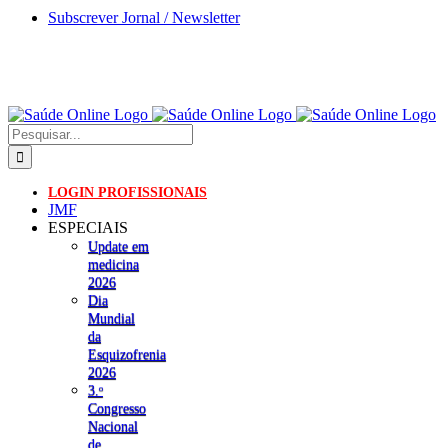
Skip
Subscrever Jornal / Newsletter
to
content
Pesquisar
LOGIN PROFISSIONAIS
JMF
ESPECIAIS
Update em
medicina
2026
Dia
Mundial
da
Esquizofrenia
2026
3.ᵒ
Congresso
Nacional
de