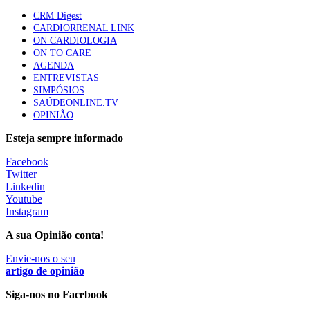
87 visualizações
CRM Digest
CARDIORRENAL LINK
ON CARDIOLOGIA
ON TO CARE
Trodelvy aprovado para primeira linha no cancro da
AGENDA
mama triplo negativo metastático em doentes não
ENTREVISTAS
elegíveis para inibidores PD-(L)1
SIMPÓSIOS
61 visualizações
SAÚDEONLINE.TV
OPINIÃO
MAIS NOTÍCIAS
Esteja sempre informado
Facebook
Entrevista. “A diabetes não é apenas a glicemia”
Twitter
31 Mai, 2023
|
0 Comments
Linkedin
Youtube
Instagram
“Os novos fármacos vieram alterar o paradigma do tratamento
A sua Opinião conta!
da diabetes mellitus”
31 Mai, 2023
|
0 Comments
Envie-nos o seu
artigo de opinião
Siga-nos no Facebook