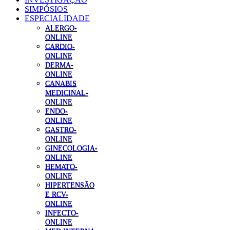
SIMPÓSIOS
ESPECIALIDADE
ALERGO-
ONLINE
CARDIO-
ONLINE
DERMA-
ONLINE
CANABIS
MEDICINAL-
ONLINE
ENDO-
ONLINE
GASTRO-
ONLINE
GINECOLOGIA-
ONLINE
HEMATO-
ONLINE
HIPERTENSÃO
E RCV-
ONLINE
INFECTO-
ONLINE