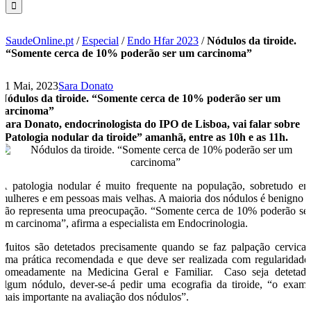
SaudeOnline.pt
/
Especial
/
Endo Hfar 2023
/
Nódulos da tiroide.
“Somente cerca de 10% poderão ser um carcinoma”
31 Mai, 2023
Sara Donato
Nódulos da tiroide. “Somente cerca de 10% poderão ser um
carcinoma”
Sara Donato, endocrinologista do IPO de Lisboa, vai falar sobre
“Patologia nodular da tiroide” amanhã, entre as 10h e as 11h.
A patologia nodular é muito frequente na população, sobretudo e
mulheres e em pessoas mais velhas. A maioria dos nódulos é benigno 
não representa uma preocupação. “Somente cerca de 10% poderão se
um carcinoma”, afirma a especialista em Endocrinologia.
Muitos são detetados precisamente quando se faz palpação cervical
uma prática recomendada e que deve ser realizada com regularidade
nomeadamente na Medicina Geral e Familiar. Caso seja detetad
algum nódulo, dever-se-á pedir uma ecografia da tiroide, “o exam
mais importante na avaliação dos nódulos”.