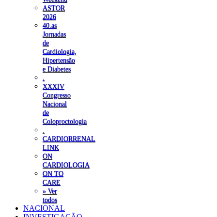
ASTOR
2026
40.as
Jornadas
de
Cardiologia,
Hipertensão
e Diabetes
.
XXXIV
Congresso
Nacional
de
Coloproctologia
.
CARDIORRENAL
LINK
ON
CARDIOLOGIA
ON TO
CARE
» Ver
todos
NACIONAL
INVESTIGAÇÃO