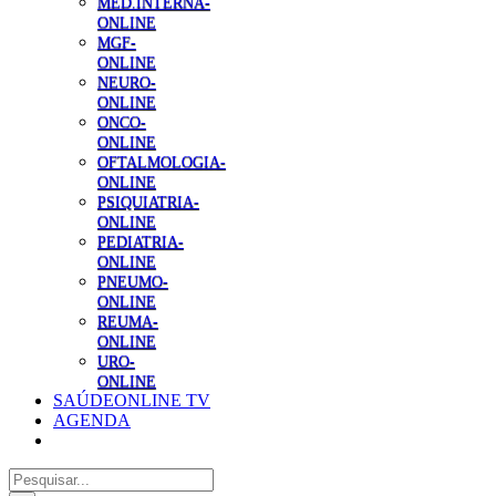
MED.INTERNA-
ONLINE
MGF-
ONLINE
NEURO-
ONLINE
ONCO-
ONLINE
OFTALMOLOGIA-
ONLINE
PSIQUIATRIA-
ONLINE
PEDIATRIA-
ONLINE
PNEUMO-
ONLINE
REUMA-
ONLINE
URO-
ONLINE
SAÚDEONLINE TV
AGENDA
Pesquisar