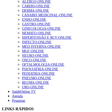
ALERGO-ONLINE
203 visualizações
CARDIO-ONLINE
DERMA-ONLINE
CANABIS MEDICINAL-ONLINE
ENDO-ONLINE
1.º Episódio do Podcast “Frequência Cardio – Sintoniza
GASTRO-ONLINE
te na Insuficiência Cardíaca” da Bayer
GINECOLOGIA-ONLINE
169 visualizações
HEMATO-ONLINE
HIPERTENSÃO E RCV-ONLINE
INFECTO-ONLINE
MED.INTERNA-ONLINE
Alguns milhares de utentes podem ficar sem médico de
MGF-ONLINE
família com nova regras do registo, alerta associação
NEURO-ONLINE
132 visualizações
ONCO-ONLINE
OFTALMOLOGIA-ONLINE
PSIQUIATRIA-ONLINE
PEDIATRIA-ONLINE
“Os programas de rastreio do cancro do pulmão são
PNEUMO-ONLINE
custo-efetivos e representam um investimento
REUMA-ONLINE
sustentável para os sistemas de saúde”
URO-ONLINE
93 visualizações
SaúdeOnline TV
Agenda
Pesquisar
Quase quatro em cada dez doentes com enfarte
LINKS RÁPIDOS
apresentavam níveis elevados de Lp(a), revela estudo