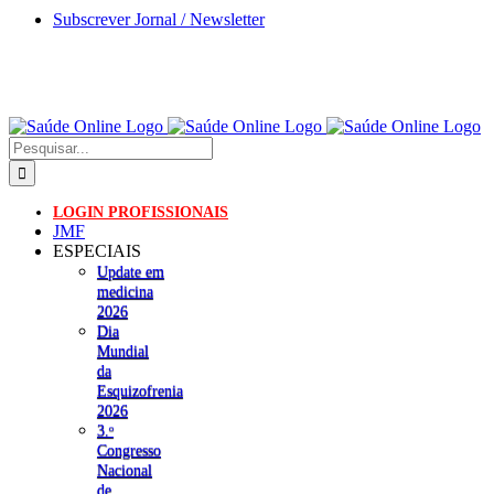
Skip
Subscrever Jornal / Newsletter
to
content
Pesquisar
LOGIN PROFISSIONAIS
JMF
ESPECIAIS
Update em
medicina
2026
Dia
Mundial
da
Esquizofrenia
2026
3.ᵒ
Congresso
Nacional
de