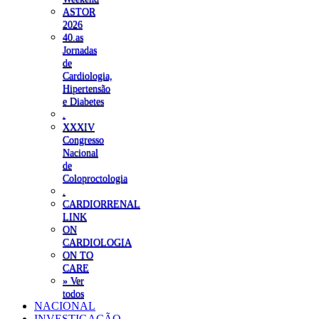
ASTOR
2026
40.as
Jornadas
de
Cardiologia,
Hipertensão
e Diabetes
.
XXXIV
Congresso
Nacional
de
Coloproctologia
.
CARDIORRENAL
LINK
ON
CARDIOLOGIA
ON TO
CARE
» Ver
todos
NACIONAL
INVESTIGAÇÃO