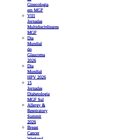
Ginecologia
em MGF
VIII
Jornadas
Multidisciplinares
MGF
Dia
Mundial
do
Glaucoma
2026
Dia
Mundial
HPV 2026
15
Jornadas
Diabetologia
MGF Sul
Allergy &
Respiratory
Summit
2026
Breast
Cancer
Weekend