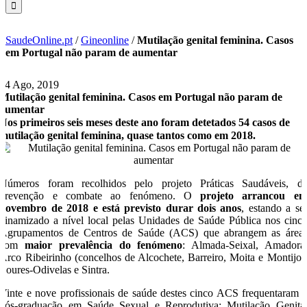
SaudeOnline.pt
/
Gineonline
/
Mutilação genital feminina. Casos
em Portugal não param de aumentar
14 Ago, 2019
Mutilação genital feminina. Casos em Portugal não param de
aumentar
Nos primeiros seis meses deste ano foram detetados 54 casos de
mutilação genital feminina, quase tantos como em 2018.
Números foram recolhidos pelo projeto Práticas Saudáveis, d
prevenção e combate ao fenómeno. O
projeto arrancou e
novembro de 2018 e está previsto durar dois anos
, estando a se
dinamizado a nível local pelas Unidades de Saúde Pública nos cinc
Agrupamentos de Centros de Saúde (ACS) que abrangem as área
com
maior prevalência do fenómeno
: Almada-Seixal, Amadora
Arco Ribeirinho (concelhos de Alcochete, Barreiro, Moita e Montijo)
Loures-Odivelas e Sintra.
Vinte e nove profissionais de saúde destes cinco ACS frequentaram 
pós-graduação em Saúde Sexual e Reprodutiva: Mutilação Genita