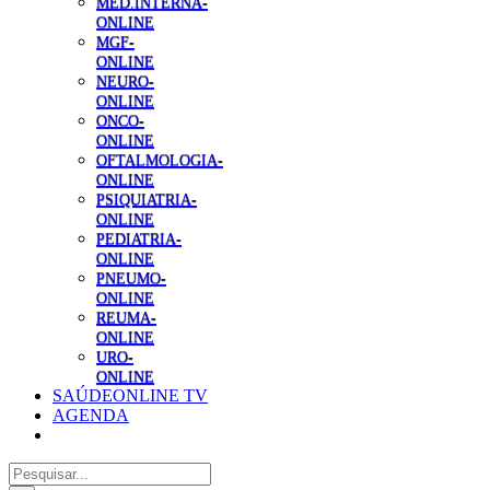
MED.INTERNA-
ONLINE
MGF-
ONLINE
NEURO-
ONLINE
ONCO-
ONLINE
OFTALMOLOGIA-
ONLINE
PSIQUIATRIA-
ONLINE
PEDIATRIA-
ONLINE
PNEUMO-
ONLINE
REUMA-
ONLINE
URO-
ONLINE
SAÚDEONLINE TV
AGENDA
Pesquisar