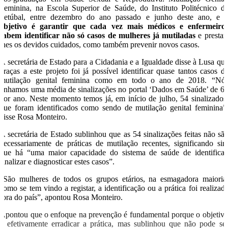
Feminina, na Escola Superior de Saúde, do Instituto Politécnico d
Setúbal, entre dezembro do ano passado e junho deste ano, e 
objetivo é garantir que cada vez mais médicos e enfermeiro
sabem identificar não só casos de mulheres já mutiladas
e prestar
lhes os devidos cuidados, como também prevenir novos casos.
A secretária de Estado para a Cidadania e a Igualdade disse à Lusa qu
graças a este projeto foi já possível identificar quase tantos casos d
mutilação genital feminina como em todo o ano de 2018. “Nó
tínhamos uma média de sinalizações no portal ‘Dados em Saúde’ de 6
por ano. Neste momento temos já, em início de julho, 54 sinalizados
que foram identificados como sendo de mutilação genital feminina”
disse Rosa Monteiro.
A secretária de Estado sublinhou que as 54 sinalizações feitas não sã
necessariamente de práticas de mutilação recentes, significando si
que há “uma maior capacidade do sistema de saúde de identificar
sinalizar e diagnosticar estes casos”.
“São mulheres de todos os grupos etários, na esmagadora maioria
como se tem vindo a registar, a identificação ou a prática foi realizad
fora do país”, apontou Rosa Monteiro.
Apontou que o enfoque na prevenção é fundamental porque o objetiv
é efetivamente erradicar a prática, mas sublinhou que não pode se