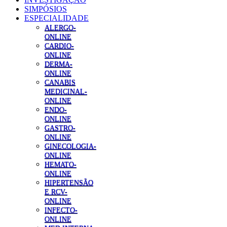
SIMPÓSIOS
ESPECIALIDADE
ALERGO-
ONLINE
CARDIO-
ONLINE
DERMA-
ONLINE
CANABIS
MEDICINAL-
ONLINE
ENDO-
ONLINE
GASTRO-
ONLINE
GINECOLOGIA-
ONLINE
HEMATO-
ONLINE
HIPERTENSÃO
E RCV-
ONLINE
INFECTO-
ONLINE