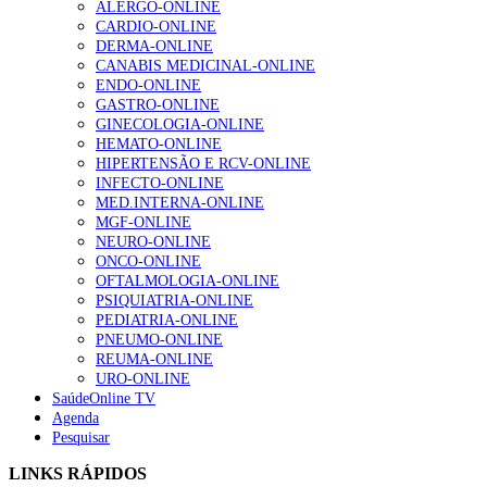
ALERGO-ONLINE
gesto conta e cada profissional faz a diferença”
CARDIO-ONLINE
203 visualizações
DERMA-ONLINE
CANABIS MEDICINAL-ONLINE
ENDO-ONLINE
GASTRO-ONLINE
1.º Episódio do Podcast “Frequência Cardio – Sintoniza
GINECOLOGIA-ONLINE
te na Insuficiência Cardíaca” da Bayer
HEMATO-ONLINE
202 visualizações
HIPERTENSÃO E RCV-ONLINE
INFECTO-ONLINE
MED.INTERNA-ONLINE
MGF-ONLINE
Alguns milhares de utentes podem ficar sem médico de
NEURO-ONLINE
família com nova regras do registo, alerta associação
ONCO-ONLINE
160 visualizações
OFTALMOLOGIA-ONLINE
PSIQUIATRIA-ONLINE
PEDIATRIA-ONLINE
PNEUMO-ONLINE
REUMA-ONLINE
“Os programas de rastreio do cancro do pulmão são
URO-ONLINE
custo-efetivos e representam um investimento
SaúdeOnline TV
sustentável para os sistemas de saúde”
Agenda
94 visualizações
Pesquisar
LINKS RÁPIDOS
Quase quatro em cada dez doentes com enfarte