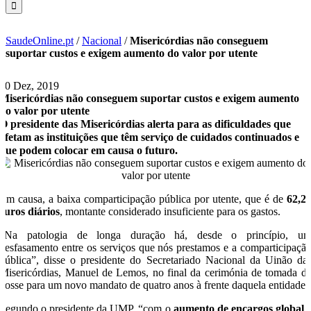
SaudeOnline.pt
/
Nacional
/
Misericórdias não conseguem
suportar custos e exigem aumento do valor por utente
10 Dez, 2019
Misericórdias não conseguem suportar custos e exigem aumento
do valor por utente
O presidente das Misericórdias alerta para as dificuldades que
afetam as instituições que têm serviço de cuidados continuados e
que podem colocar em causa o futuro.
Em causa, a baixa comparticipação pública por utente, que é de
62,2
euros diários
, montante considerado insuficiente para os gastos.
“Na patologia de longa duração há, desde o princípio, u
desfasamento entre os serviços que nós prestamos e a comparticipaçã
pública”, disse o presidente do Secretariado Nacional da Uinão da
Misericórdias, Manuel de Lemos, no final da cerimónia de tomada d
posse para um novo mandato de quatro anos à frente daquela entidade.
Segundo o presidente da UMP, “com o
aumento de encargos global 