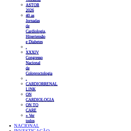
ASTOR
2026
40.as
Jornadas
de
Cardiologia,
Hipertensão
e Diabetes
.
XXXIV
Congresso
Nacional
de
Coloproctologia
.
CARDIORRENAL
LINK
ON
CARDIOLOGIA
ON TO
CARE
» Ver
todos
NACIONAL
INVESTIGAÇÃO