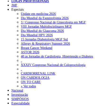
LOGIN PROFISSIONAIS
JMF
Especiais
NOTÍCIAS RECENTES
Update em medicina 2026
Dia Mundial da Esquizofrenia 2026
3.ᵒ Congresso Nacional de Ginecologia em MGF
Quase 11.900 jovens recorreram aos cheques psicólogo e
VIII Jornadas Multidisciplinares MGF
nutricionista no primeiro mês
7 de Agosto, 2026
Dia Mundial do Glaucoma 2026
Dia Mundial HPV 2026
ULS de Coimbra estreia cirurgia endoscópica do ouvido com
15 Jornadas Diabetologia MGF Sul
apoio robótico em Portugal
7 de Agosto, 2026
Allergy & Respiratory Summit 2026
Breast Cancer Weekend
Enfermeiros exigem esclarecimentos sobre eventual gestão
ASTOR 2026
privada da ULS do Algarve
7 de Agosto, 2026
40.as Jornadas de Cardiologia, Hipertensão e Diabetes
.
Ordem dos Médicos alerta para riscos no novo sistema de acesso
XXXIV Congresso Nacional de Coloproctologia
a consultas e cirurgias
7 de Agosto, 2026
.
CARDIORRENAL LINK
Portugal está a formar os médicos de que precisa?
6 de Agosto,
ON CARDIOLOGIA
2026
ON TO CARE
» Ver todos
Nacional
Investigação
NOTÍCIAS MAIS LIDAS
SIMPÓSIOS
Especialidade
Enfermagem Forense. “Da urgência ao tribunal, cada