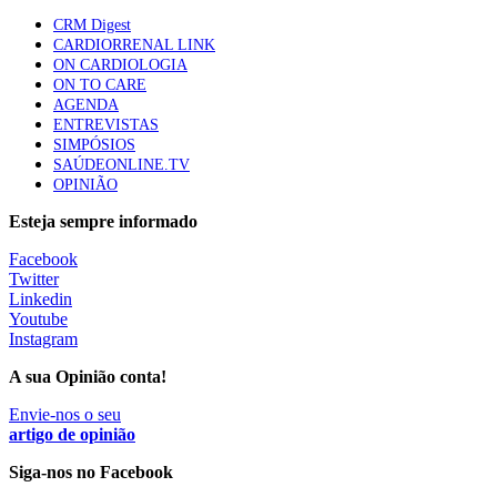
apresentavam níveis elevados de Lp(a), revela estudo
CRM Digest
88 visualizações
CARDIORRENAL LINK
ON CARDIOLOGIA
ON TO CARE
AGENDA
Trodelvy aprovado para primeira linha no cancro da
ENTREVISTAS
mama triplo negativo metastático em doentes não
SIMPÓSIOS
elegíveis para inibidores PD-(L)1
SAÚDEONLINE.TV
61 visualizações
OPINIÃO
Esteja sempre informado
MAIS NOTÍCIAS
Facebook
Twitter
Linkedin
Quase 11.900 jovens recorreram aos cheques psicólogo e
Youtube
nutricionista no primeiro mês
Instagram
7 Ago, 2026
|
0 Comments
A sua Opinião conta!
Envie-nos o seu
ULS de Coimbra estreia cirurgia endoscópica do ouvido com
artigo de opinião
apoio robótico em Portugal
Siga-nos no Facebook
7 Ago, 2026
|
0 Comments