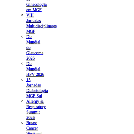
Ginecologia
em MGF
VIII
Jornadas
Multidisciplinares
MGF
Dia
Mundial
do
Glaucoma
2026
Dia
Mundial
HPV 2026
15
Jornadas
Diabetologia
MGF Sul
Allergy &
Respiratory
Summit
2026
Breast
Cancer
Weekend