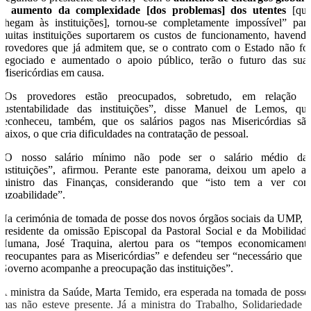
o aumento da complexidade [dos problemas] dos utentes
[qu
chegam às instituições], tornou-se completamente impossível” par
muitas instituições suportarem os custos de funcionamento, havend
provedores que já admitem que, se o contrato com o Estado não fo
negociado e aumentado o apoio público, terão o futuro das sua
Misericórdias em causa.
“Os provedores estão preocupados, sobretudo, em relação 
sustentabilidade das instituições”, disse Manuel de Lemos, qu
reconheceu, também, que os salários pagos nas Misericórdias sã
baixos, o que cria dificuldades na contratação de pessoal.
“O nosso salário mínimo não pode ser o salário médio da
instituições”, afirmou. Perante este panorama, deixou um apelo a
ministro das Finanças, considerando que “isto tem a ver co
razoabilidade”.
Na cerimónia de tomada de posse dos novos órgãos sociais da UMP, 
presidente da omissão Episcopal da Pastoral Social e da Mobilidad
Humana, José Traquina, alertou para os “tempos economicament
preocupantes para as Misericórdias” e defendeu ser “necessário que 
Governo acompanhe a preocupação das instituições”.
A ministra da Saúde, Marta Temido, era esperada na tomada de posse
mas não esteve presente. Já a ministra do Trabalho, Solidariedade 