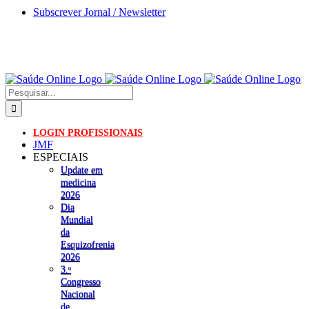
Skip
Subscrever Jornal / Newsletter
to
content
Pesquisar
LOGIN PROFISSIONAIS
JMF
ESPECIAIS
Update em
medicina
2026
Dia
Mundial
da
Esquizofrenia
2026
3.ᵒ
Congresso
Nacional
de