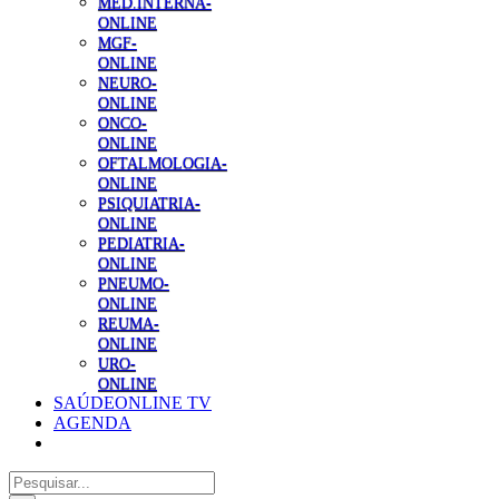
MED.INTERNA-
ONLINE
MGF-
ONLINE
NEURO-
ONLINE
ONCO-
ONLINE
OFTALMOLOGIA-
ONLINE
PSIQUIATRIA-
ONLINE
PEDIATRIA-
ONLINE
PNEUMO-
ONLINE
REUMA-
ONLINE
URO-
ONLINE
SAÚDEONLINE TV
AGENDA
Pesquisar