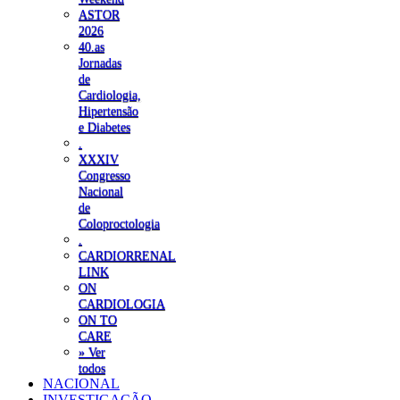
ASTOR
2026
40.as
Jornadas
de
Cardiologia,
Hipertensão
e Diabetes
.
XXXIV
Congresso
Nacional
de
Coloproctologia
.
CARDIORRENAL
LINK
ON
CARDIOLOGIA
ON TO
CARE
» Ver
todos
NACIONAL
INVESTIGAÇÃO