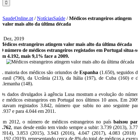
SaudeOnline.pt
/
NotíciasSaúde
/
Médicos estrangeiros atingem
valor mais alto da última década
9 Dez, 2019
Médicos estrangeiros atingem valor mais alto da última década
O número de médicos estrangeiros registados em Portugal situa-se
em 4.192, mais 9,1% face a 2009.
A maioria dos médicos são oriundos de
Espanha
(1.650), seguidos d
Brasil (790), da Ucrânia (213), da Itália (197), de Cuba (160) e d
Alemanha (148).
Os dados divulgados à agência Lusa mostram a evolução do númer
de médicos estrangeiros em Portugal nos últimos 10 anos. Em 2009
estavam registados 3.842, número que subiu no ano seguinte par
3.937 e para 4.044 em 2011.
Em 2012, o número de médicos estrangeiros no país
baixou par
3.762
, mas desde então tem vindo sempre a subir: 3.739 (2013), 3.77
(2014), 3.853 (2015), 3.943 (2016), 4.047 (2017), 4.083 (2018) 
4.192 (2019), representando cerca de 8% do total de médicos a exerce