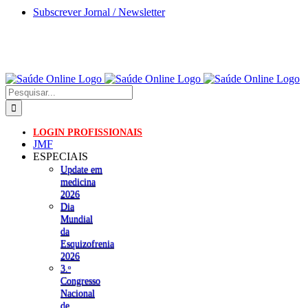
Skip
Subscrever Jornal / Newsletter
to
content
Pesquisar
LOGIN PROFISSIONAIS
JMF
ESPECIAIS
Update em
medicina
2026
Dia
Mundial
da
Esquizofrenia
2026
3.ᵒ
Congresso
Nacional
de