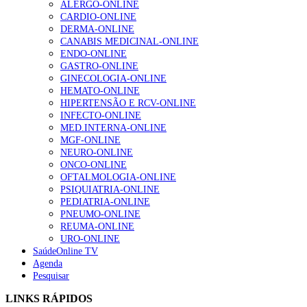
ALERGO-ONLINE
CARDIO-ONLINE
DERMA-ONLINE
Alguns milhares de utentes podem ficar sem médico de
CANABIS MEDICINAL-ONLINE
família com nova regras do registo, alerta associação
ENDO-ONLINE
155 visualizações
GASTRO-ONLINE
GINECOLOGIA-ONLINE
HEMATO-ONLINE
HIPERTENSÃO E RCV-ONLINE
1.º Episódio do Podcast “Frequência Cardio – Sintoniza
INFECTO-ONLINE
te na Insuficiência Cardíaca” da Bayer
MED.INTERNA-ONLINE
99 visualizações
MGF-ONLINE
NEURO-ONLINE
ONCO-ONLINE
OFTALMOLOGIA-ONLINE
“Os programas de rastreio do cancro do pulmão são
PSIQUIATRIA-ONLINE
custo-efetivos e representam um investimento
PEDIATRIA-ONLINE
sustentável para os sistemas de saúde”
PNEUMO-ONLINE
88 visualizações
REUMA-ONLINE
URO-ONLINE
SaúdeOnline TV
Agenda
Quase quatro em cada dez doentes com enfarte
Pesquisar
apresentavam níveis elevados de Lp(a), revela estudo
86 visualizações
LINKS RÁPIDOS