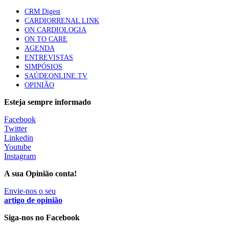
CRM Digest
CARDIORRENAL LINK
Trodelvy aprovado para primeira linha no cancro da
ON CARDIOLOGIA
mama triplo negativo metastático em doentes não
ON TO CARE
elegíveis para inibidores PD-(L)1
AGENDA
61 visualizações
ENTREVISTAS
SIMPÓSIOS
SAÚDEONLINE.TV
MAIS NOTÍCIAS
OPINIÃO
Esteja sempre informado
Quase 11.900 jovens recorreram aos cheques psicólogo e
Facebook
nutricionista no primeiro mês
Twitter
7 Ago, 2026
|
0 Comments
Linkedin
Youtube
Instagram
ULS de Coimbra estreia cirurgia endoscópica do ouvido com
A sua Opinião conta!
apoio robótico em Portugal
7 Ago, 2026
Envie-nos o seu
|
0 Comments
artigo de opinião
Siga-nos no Facebook