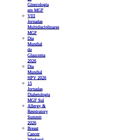
Ginecologia
em MGF
VIII
Jornadas
Multidisciplinares
MGF
Dia
Mundial
do
Glaucoma
2026
Dia
Mundial
HPV 2026
15
Jornadas
Diabetologia
MGF Sul
Allergy &
Respiratory
Summit
2026
Breast
Cancer
Weekend