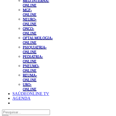
MED.INTERNA-
ONLINE
MGF-
ONLINE
NEURO-
ONLINE
ONCO-
ONLINE
OFTALMOLOGIA-
ONLINE
PSIQUIATRIA-
ONLINE
PEDIATRIA-
ONLINE
PNEUMO-
ONLINE
REUMA-
ONLINE
URO-
ONLINE
SAÚDEONLINE TV
AGENDA
Pesquisar