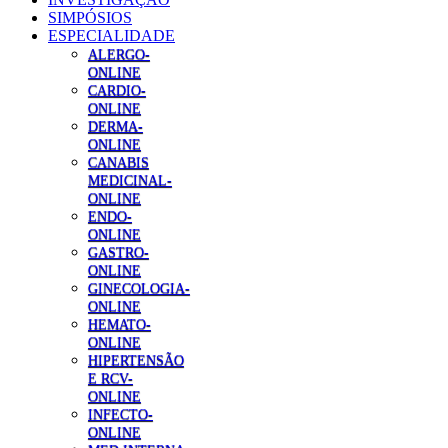
SIMPÓSIOS
ESPECIALIDADE
ALERGO-
ONLINE
CARDIO-
ONLINE
DERMA-
ONLINE
CANABIS
MEDICINAL-
ONLINE
ENDO-
ONLINE
GASTRO-
ONLINE
GINECOLOGIA-
ONLINE
HEMATO-
ONLINE
HIPERTENSÃO
E RCV-
ONLINE
INFECTO-
ONLINE