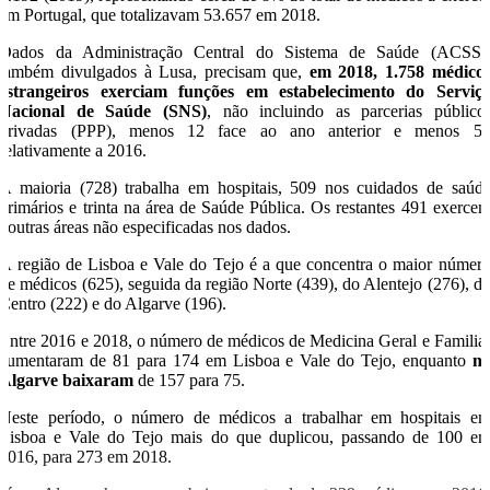
em Portugal, que totalizavam 53.657 em 2018.
Dados da Administração Central do Sistema de Saúde (ACSS)
também divulgados à Lusa, precisam que,
em 2018, 1.758 médico
estrangeiros exerciam funções em estabelecimento do Serviç
Nacional de Saúde (SNS)
, não incluindo as parcerias público
privadas (PPP), menos 12 face ao ano anterior e menos 5
relativamente a 2016.
A maioria (728) trabalha em hospitais, 509 nos cuidados de saúd
primários e trinta na área de Saúde Pública. Os restantes 491 exerce
noutras áreas não especificadas nos dados.
A região de Lisboa e Vale do Tejo é a que concentra o maior númer
de médicos (625), seguida da região Norte (439), do Alentejo (276), d
Centro (222) e do Algarve (196).
Entre 2016 e 2018, o número de médicos de Medicina Geral e Familia
aumentaram de 81 para 174 em Lisboa e Vale do Tejo, enquanto
n
Algarve baixaram
de 157 para 75.
Neste período, o número de médicos a trabalhar em hospitais e
Lisboa e Vale do Tejo mais do que duplicou, passando de 100 e
2016, para 273 em 2018.