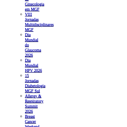
Ginecologia
em MGF
VIII
Jornadas
Multidisciplinares
MGF
Dia
Mundial
do
Glaucoma
2026
Dia
Mundial
HPV 2026
15
Jornadas
Diabetologia
MGF Sul
Allergy &
Respiratory
Summit
2026
Breast
Cancer
Weekend