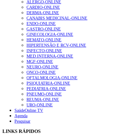
ALERGO-ONLINE
gesto conta e cada profissional faz a diferença”
CARDIO-ONLINE
202 visualizações
DERMA-ONLINE
CANABIS MEDICINAL-ONLINE
ENDO-ONLINE
GASTRO-ONLINE
Alguns milhares de utentes podem ficar sem médico de
GINECOLOGIA-ONLINE
família com nova regras do registo, alerta associação
HEMATO-ONLINE
175 visualizações
HIPERTENSÃO E RCV-ONLINE
INFECTO-ONLINE
MED.INTERNA-ONLINE
MGF-ONLINE
Quase quatro em cada dez doentes com enfarte
NEURO-ONLINE
apresentavam níveis elevados de Lp(a), revela estudo
ONCO-ONLINE
86 visualizações
OFTALMOLOGIA-ONLINE
PSIQUIATRIA-ONLINE
PEDIATRIA-ONLINE
PNEUMO-ONLINE
REUMA-ONLINE
“Os programas de rastreio do cancro do pulmão são
URO-ONLINE
custo-efetivos e representam um investimento
SaúdeOnline TV
sustentável para os sistemas de saúde”
Agenda
66 visualizações
Pesquisar
LINKS RÁPIDOS
Trodelvy aprovado para primeira linha no cancro da