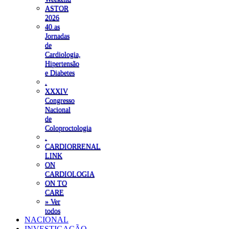
ASTOR
2026
40.as
Jornadas
de
Cardiologia,
Hipertensão
e Diabetes
.
XXXIV
Congresso
Nacional
de
Coloproctologia
.
CARDIORRENAL
LINK
ON
CARDIOLOGIA
ON TO
CARE
» Ver
todos
NACIONAL
INVESTIGAÇÃO