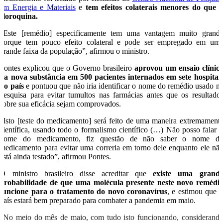
em Energia e Materiais
e
tem efeitos colaterais menores do que 
cloroquina.
“Este [remédio] especificamente tem uma vantagem muito grand
porque tem pouco efeito colateral e pode ser empregado em um
grande faixa da população”, afirmou o ministro.
Pontes explicou que o Governo brasileiro
aprovou um ensaio clínic
da nova substância em 500 pacientes internados em sete hospitai
do país
e pontuou que não iria identificar o nome do remédio usado n
pesquisa para evitar tumultos nas farmácias antes que os resultado
sobre sua eficácia sejam comprovados.
“Isto [teste do medicamento] será feito de uma maneira extremament
científica, usando todo o formalismo científico (…) Não posso falar 
nome do medicamento, fiz questão de não saber o nome d
medicamento para evitar uma correria em torno dele enquanto ele nã
está ainda testado”, afirmou Pontes.
O ministro brasileiro disse acreditar que
existe uma grand
probabilidade de que uma molécula presente neste novo remédi
funcione para o tratamento do novo coronavírus
, e estimou que 
país estará bem preparado para combater a pandemia em maio.
“No meio do mês de maio, com tudo isto funcionando, considerand