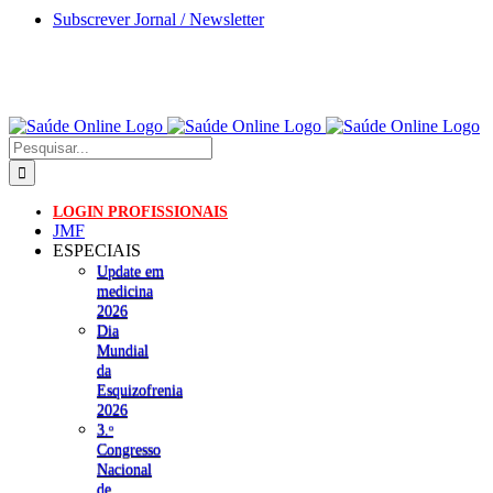
Skip
Subscrever Jornal / Newsletter
to
content
Pesquisar
LOGIN PROFISSIONAIS
JMF
ESPECIAIS
Update em
medicina
2026
Dia
Mundial
da
Esquizofrenia
2026
3.ᵒ
Congresso
Nacional
de