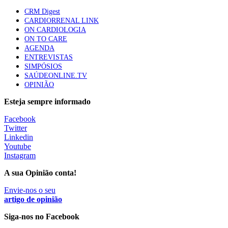
mama triplo negativo metastático em doentes não
CRM Digest
elegíveis para inibidores PD-(L)1
CARDIORRENAL LINK
61 visualizações
ON CARDIOLOGIA
ON TO CARE
AGENDA
Especialistas defendem mais potássio na alimentação
ENTREVISTAS
para ajudar a controlar a hipertensão
SIMPÓSIOS
57 visualizações
SAÚDEONLINE.TV
OPINIÃO
Esteja sempre informado
MAIS NOTÍCIAS
Facebook
Twitter
Linkedin
Estudo aponta potencial da casca de maracujá-roxo no controlo
Youtube
da inflamação da asma
Instagram
5 Ago, 2026
A sua Opinião conta!
Envie-nos o seu
Problema de fabrico condiciona abastecimento de medicamento
artigo de opinião
para saúde mental
Siga-nos no Facebook
5 Ago, 2026