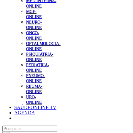
MED.INTERNA-
ONLINE
MGF-
ONLINE
NEURO-
ONLINE
ONCO-
ONLINE
OFTALMOLOGIA-
ONLINE
PSIQUIATRIA-
ONLINE
PEDIATRIA-
ONLINE
PNEUMO-
ONLINE
REUMA-
ONLINE
URO-
ONLINE
SAÚDEONLINE TV
AGENDA
Pesquisar