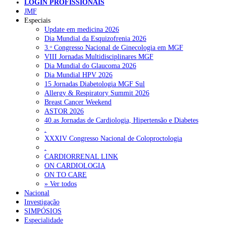
LOGIN PROFISSIONAIS
em 20% de medicamentos mais utilizados no contexto da pandemia.
JMF
Especiais
[/box]
NOTÍCIAS RECENTES
Update em medicina 2026
Dia Mundial da Esquizofrenia 2026
3.ᵒ Congresso Nacional de Ginecologia em MGF
Portugal está a formar os médicos de que precisa?
6 de Agosto,
VIII Jornadas Multidisciplinares MGF
2026
Dia Mundial do Glaucoma 2026
Dia Mundial HPV 2026
Estudantes de Medicina representados na 79.ª World Health
15 Jornadas Diabetologia MGF Sul
Assembly
6 de Agosto, 2026
Allergy & Respiratory Summit 2026
Breast Cancer Weekend
SCORA X-Change Portugal promove formação internacional
ASTOR 2026
em saúde sexual e reprodutiva
6 de Agosto, 2026
40.as Jornadas de Cardiologia, Hipertensão e Diabetes
.
ANEM reúne com coordenador do Pacto Estratégico para a
XXXIV Congresso Nacional de Coloproctologia
Saúde
6 de Agosto, 2026
.
CARDIORRENAL LINK
Sindicato diz que nova carreira de médicos dentistas reforça
ON CARDIOLOGIA
estabilidade no SNS
6 de Agosto, 2026
ON TO CARE
» Ver todos
Nacional
Investigação
NOTÍCIAS MAIS LIDAS
SIMPÓSIOS
Especialidade
Enfermagem Forense. “Da urgência ao tribunal, cada