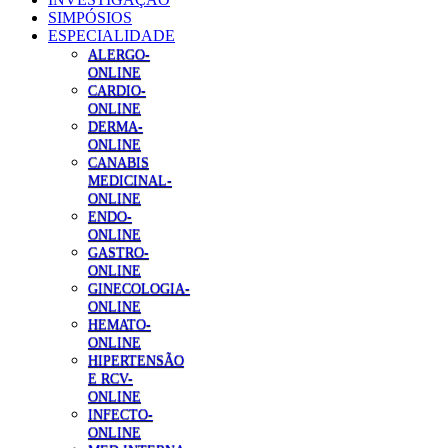
SIMPÓSIOS
ESPECIALIDADE
ALERGO-
ONLINE
CARDIO-
ONLINE
DERMA-
ONLINE
CANABIS
MEDICINAL-
ONLINE
ENDO-
ONLINE
GASTRO-
ONLINE
GINECOLOGIA-
ONLINE
HEMATO-
ONLINE
HIPERTENSÃO
E RCV-
ONLINE
INFECTO-
ONLINE