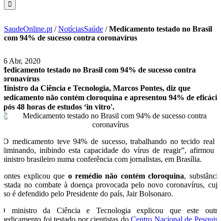
SaudeOnline.pt
/
NotíciasSaúde
/
Medicamento testado no Brasil
com 94% de sucesso contra coronavírus
16 Abr, 2020
Medicamento testado no Brasil com 94% de sucesso contra
coronavírus
Ministro da Ciência e Tecnologia, Marcos Pontes, diz que
medicamento não contém cloroquina e apresentou 94% de eficáci
após 48 horas de estudos ‘in vitro'.
“O medicamento teve 94% de sucesso, trabalhando no tecido real 
eliminando, inibindo esta capacidade do vírus de reagir”, afirmou 
ministro brasileiro numa conferência com jornalistas, em Brasília.
Pontes explicou que
o remédio não contém cloroquina
, substânci
testada no combate à doença provocada pelo novo coronavírus, cuj
uso é defendido pelo Presidente do país, Jair Bolsonaro.
O ministro da Ciência e Tecnologia explicou que este outr
medicamento foi testado por cientistas do
Centro Nacional de Pesquis