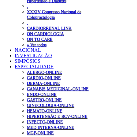
Hipertensão e Diabetes
.
XXXIV Congresso Nacional de
Coloproctologia
.
CARDIORRENAL LINK
ON CARDIOLOGIA
ON TO CARE
» Ver todos
NACIONAL
INVESTIGAÇÃO
SIMPÓSIOS
ESPECIALIDADE
ALERGO-ONLINE
CARDIO-ONLINE
DERMA-ONLINE
CANABIS MEDICINAL-ONLINE
ENDO-ONLINE
GASTRO-ONLINE
GINECOLOGIA-ONLINE
HEMATO-ONLINE
HIPERTENSÃO E RCV-ONLINE
INFECTO-ONLINE
MED.INTERNA-ONLINE
MGF-ONLINE