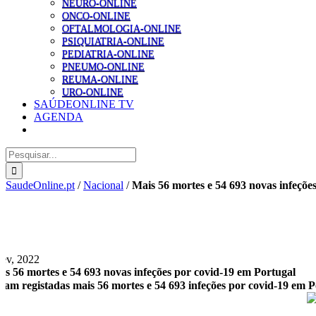
NEURO-ONLINE
ONCO-ONLINE
OFTALMOLOGIA-ONLINE
PSIQUIATRIA-ONLINE
PEDIATRIA-ONLINE
PNEUMO-ONLINE
REUMA-ONLINE
URO-ONLINE
SAÚDEONLINE TV
AGENDA
Pesquisar
SaudeOnline.pt
/
Nacional
/
Mais 56 mortes e 54 693 novas infeçõe
Fev, 2022
is 56 mortes e 54 693 novas infeções por covid-19 em Portugal
ram registadas mais 56 mortes e 54 693 infeções por covid-19 em P