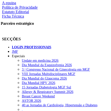
A equipa
Política de Privacidade
Estatuto Editorial
Ficha Técnica
rtilhe nas redes sociais:
Parceiro estratégico
SECÇÕES
LOGIN PROFISSIONAIS
JMF
squisar
Especiais
Update em medicina 2026
Dia Mundial da Esquizofrenia 2026
OTÍCIAS RECENTES
3.ᵒ Congresso Nacional de Ginecologia em MGF
VIII Jornadas Multidisciplinares MGF
Dia Mundial do Glaucoma 2026
Quase 11.900 jovens recorreram aos cheques psicólogo e nutricioni
Dia Mundial HPV 2026
15 Jornadas Diabetologia MGF Sul
ULS de Coimbra estreia cirurgia endoscópica do ouvido com apoio
Allergy & Respiratory Summit 2026
Breast Cancer Weekend
Enfermeiros exigem esclarecimentos sobre eventual gestão privad
ASTOR 2026
40.as Jornadas de Cardiologia, Hipertensão e Diabetes
Ordem dos Médicos alerta para riscos no novo sistema de acesso a c
.