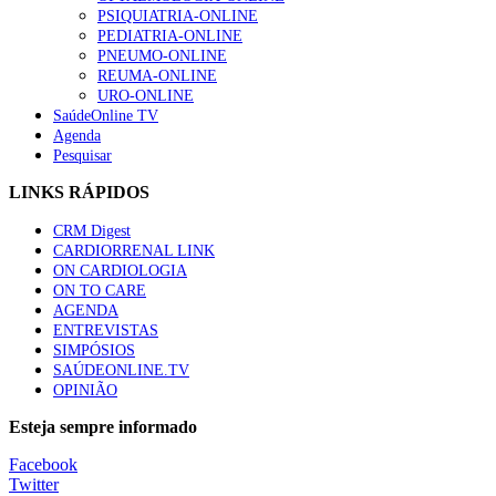
“Os programas de rastreio do cancro do pulmão são custo-ef
PSIQUIATRIA-ONLINE
88 visualizações
PEDIATRIA-ONLINE
PNEUMO-ONLINE
REUMA-ONLINE
URO-ONLINE
SaúdeOnline TV
Agenda
Quase quatro em cada dez doentes com enfarte apresentavam
Pesquisar
86 visualizações
LINKS RÁPIDOS
CRM Digest
CARDIORRENAL LINK
Trodelvy aprovado para primeira linha no cancro da mama tr
ON CARDIOLOGIA
61 visualizações
ON TO CARE
AGENDA
ENTREVISTAS
SIMPÓSIOS
SAÚDEONLINE.TV
MAIS NOTÍCIAS
OPINIÃO
Quase 11.900 jovens recorreram aos cheques psicólogo e nutricio
Esteja sempre informado
7 Ago, 2026
|
0 Comments
Facebook
Twitter