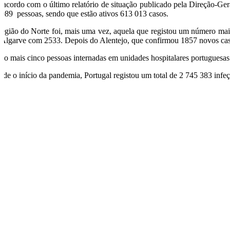
 acordo com o último relatório de situação publicado pela Direção-Ge
 989 pessoas, sendo que estão ativos 613 013 casos.
região do Norte foi, mais uma vez, aquela que registou um número mai
 Algarve com 2533. Depois do Alentejo, que confirmou 1857 novos caso
tão mais cinco pessoas internadas em unidades hospitalares portuguesas
sde o início da pandemia, Portugal registou um total de 2 745 383 infe
O