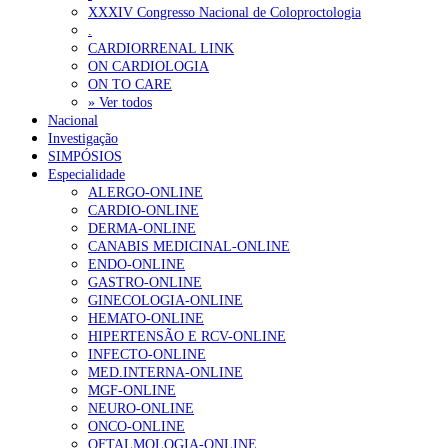
XXXIV Congresso Nacional de Coloproctologia
Portugal está a formar os médicos de que precisa?
6 de Agosto, 202
.
CARDIORRENAL LINK
ON CARDIOLOGIA
OTÍCIAS MAIS LIDAS
ON TO CARE
» Ver todos
Nacional
Enfermagem Forense. “Da urgência ao tribunal, cada gesto c
Investigação
202 visualizações
SIMPÓSIOS
Especialidade
ALERGO-ONLINE
CARDIO-ONLINE
DERMA-ONLINE
Alguns milhares de utentes podem ficar sem médico de famíl
CANABIS MEDICINAL-ONLINE
155 visualizações
ENDO-ONLINE
GASTRO-ONLINE
GINECOLOGIA-ONLINE
HEMATO-ONLINE
HIPERTENSÃO E RCV-ONLINE
1.º Episódio do Podcast “Frequência Cardio – Sintoniza-te 
INFECTO-ONLINE
99 visualizações
MED.INTERNA-ONLINE
MGF-ONLINE
NEURO-ONLINE
ONCO-ONLINE
OFTALMOLOGIA-ONLINE