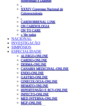
Hipertensão e Diabetes
.
XXXIV Congresso Nacional de
Coloproctologia
.
CARDIORRENAL LINK
ON CARDIOLOGIA
ON TO CARE
» Ver todos
NACIONAL
INVESTIGAÇÃO
SIMPÓSIOS
ESPECIALIDADE
ALERGO-ONLINE
CARDIO-ONLINE
DERMA-ONLINE
CANABIS MEDICINAL-ONLINE
ENDO-ONLINE
GASTRO-ONLINE
GINECOLOGIA-ONLINE
HEMATO-ONLINE
HIPERTENSÃO E RCV-ONLINE
INFECTO-ONLINE
MED.INTERNA-ONLINE
MGF-ONLINE