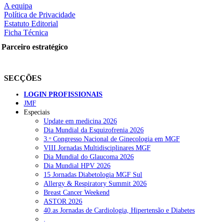
A equipa
Política de Privacidade
Estatuto Editorial
Ficha Técnica
rtilhe nas redes sociais:
Parceiro estratégico
SECÇÕES
LOGIN PROFISSIONAIS
JMF
Especiais
squisar
Update em medicina 2026
Dia Mundial da Esquizofrenia 2026
3.ᵒ Congresso Nacional de Ginecologia em MGF
OTÍCIAS RECENTES
VIII Jornadas Multidisciplinares MGF
Dia Mundial do Glaucoma 2026
Dia Mundial HPV 2026
Quase 11.900 jovens recorreram aos cheques psicólogo e nutricioni
15 Jornadas Diabetologia MGF Sul
Allergy & Respiratory Summit 2026
ULS de Coimbra estreia cirurgia endoscópica do ouvido com apoio
Breast Cancer Weekend
ASTOR 2026
Enfermeiros exigem esclarecimentos sobre eventual gestão privad
40.as Jornadas de Cardiologia, Hipertensão e Diabetes
.