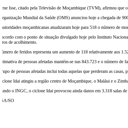
sene Isse, citado pela Televisão de Moçambique (TVM), afirmou que o
Organização Mundial da Saúde (OMS) anunciou hoje a chegada de 900 m
 autoridades moçambicanas atualizaram hoje para 518 o número de mortos
 acordo com o ponto de situação divulgado hoje pelo Instituto Naciona
ntros de acolhimento.
número de feridos representa um aumento de 118 relativamente aos 1.52
estimativa de pessoas afetadas mantém-se nas 843.723 e o número de fam
grupo de pessoas afetadas inclui todas aquelas que perderam as casas, p
ciclone Idai atingiu a região centro de Moçambique, o Maláui e o Zim
gundo o INGC, o ciclone Idai provocou ainda danos em 3.318 salas de 
USA/SO