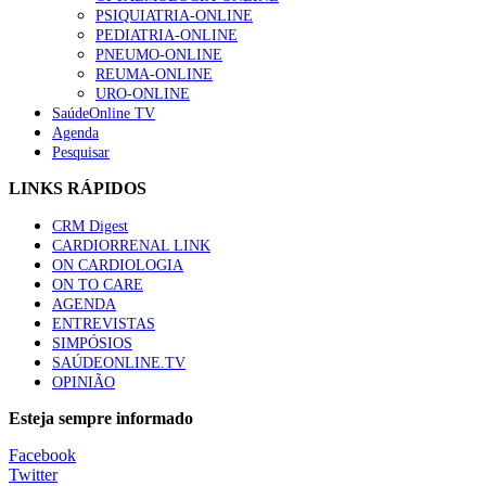
PSIQUIATRIA-ONLINE
“Os programas de rastreio do cancro do pulmão são custo-ef
PEDIATRIA-ONLINE
88 visualizações
PNEUMO-ONLINE
REUMA-ONLINE
URO-ONLINE
SaúdeOnline TV
Agenda
Pesquisar
Quase quatro em cada dez doentes com enfarte apresentavam
86 visualizações
LINKS RÁPIDOS
CRM Digest
CARDIORRENAL LINK
ON CARDIOLOGIA
Trodelvy aprovado para primeira linha no cancro da mama tr
ON TO CARE
61 visualizações
AGENDA
ENTREVISTAS
SIMPÓSIOS
SAÚDEONLINE.TV
OPINIÃO
MAIS NOTÍCIAS
Esteja sempre informado
Estudo relaciona exposição a pesticidas na infância com idade d
Facebook
28 Jul, 2026
Twitter