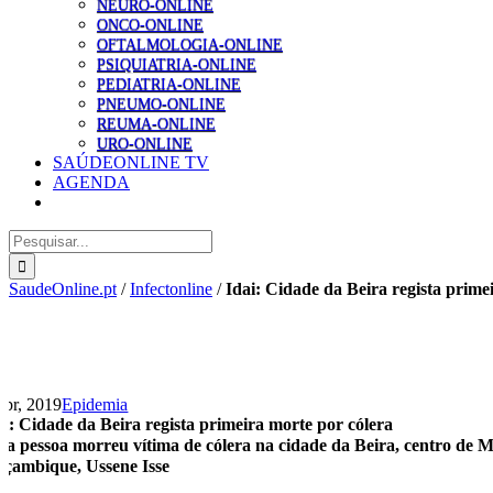
NEURO-ONLINE
ONCO-ONLINE
OFTALMOLOGIA-ONLINE
PSIQUIATRIA-ONLINE
PEDIATRIA-ONLINE
PNEUMO-ONLINE
REUMA-ONLINE
URO-ONLINE
SAÚDEONLINE TV
AGENDA
Pesquisar
SaudeOnline.pt
/
Infectonline
/
Idai: Cidade da Beira regista prime
Abr, 2019
Epidemia
ai: Cidade da Beira regista primeira morte por cólera
a pessoa morreu vítima de cólera na cidade da Beira, centro de M
çambique, Ussene Isse