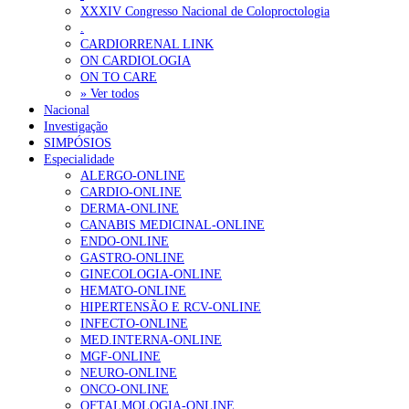
Ordem dos Médicos alerta para riscos no novo sistema de acesso a c
XXXIV Congresso Nacional de Coloproctologia
.
Portugal está a formar os médicos de que precisa?
6 de Agosto, 202
CARDIORRENAL LINK
ON CARDIOLOGIA
ON TO CARE
OTÍCIAS MAIS LIDAS
» Ver todos
Nacional
Investigação
Enfermagem Forense. “Da urgência ao tribunal, cada gesto c
SIMPÓSIOS
202 visualizações
Especialidade
ALERGO-ONLINE
CARDIO-ONLINE
DERMA-ONLINE
CANABIS MEDICINAL-ONLINE
Alguns milhares de utentes podem ficar sem médico de famíl
ENDO-ONLINE
155 visualizações
GASTRO-ONLINE
GINECOLOGIA-ONLINE
HEMATO-ONLINE
HIPERTENSÃO E RCV-ONLINE
INFECTO-ONLINE
1.º Episódio do Podcast “Frequência Cardio – Sintoniza-te 
MED.INTERNA-ONLINE
99 visualizações
MGF-ONLINE
NEURO-ONLINE
ONCO-ONLINE
OFTALMOLOGIA-ONLINE