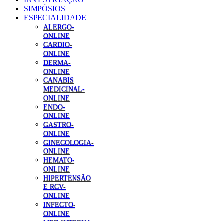
SIMPÓSIOS
ESPECIALIDADE
ALERGO-
ONLINE
CARDIO-
ONLINE
DERMA-
ONLINE
CANABIS
MEDICINAL-
ONLINE
ENDO-
ONLINE
GASTRO-
ONLINE
GINECOLOGIA-
ONLINE
HEMATO-
ONLINE
HIPERTENSÃO
E RCV-
ONLINE
INFECTO-
ONLINE