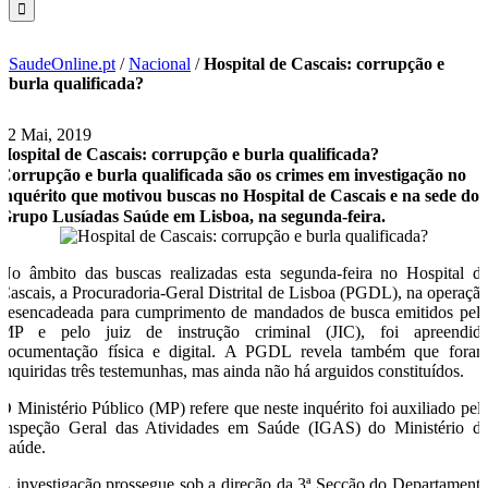
SaudeOnline.pt
/
Nacional
/
Hospital de Cascais: corrupção e
burla qualificada?
22 Mai, 2019
Hospital de Cascais: corrupção e burla qualificada?
Corrupção e burla qualificada são os crimes em investigação no
inquérito que motivou buscas no Hospital de Cascais e na sede do
Grupo Lusíadas Saúde em Lisboa, na segunda-feira.
No âmbito das buscas realizadas esta segunda-feira no Hospital d
Cascais, a Procuradoria-Geral Distrital de Lisboa (PGDL), na operaçã
desencadeada para cumprimento de mandados de busca emitidos pel
MP e pelo juiz de instrução criminal (JIC), foi apreendid
documentação física e digital. A PGDL revela também que fora
inquiridas três testemunhas, mas ainda não há arguidos constituídos.
O Ministério Público (MP) refere que neste inquérito foi auxiliado pel
Inspeção Geral das Atividades em Saúde (IGAS) do Ministério d
Saúde.
A investigação prossegue sob a direção da 3ª Secção do Departament