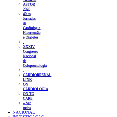
ASTOR
2026
40.as
Jornadas
de
Cardiologia,
Hipertensão
e Diabetes
.
XXXIV
Congresso
Nacional
de
Coloproctologia
.
CARDIORRENAL
LINK
ON
CARDIOLOGIA
ON TO
CARE
» Ver
todos
NACIONAL
INVESTIGAÇÃO