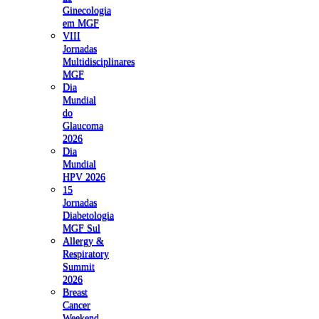
Ginecologia
em MGF
VIII
Jornadas
Multidisciplinares
MGF
Dia
Mundial
do
Glaucoma
2026
Dia
Mundial
HPV 2026
15
Jornadas
Diabetologia
MGF Sul
Allergy &
Respiratory
Summit
2026
Breast
Cancer
Weekend