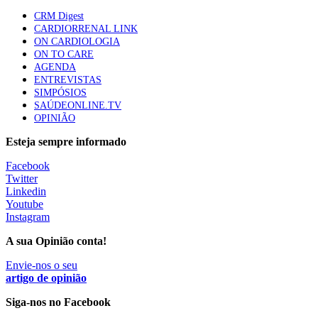
CRM Digest
CARDIORRENAL LINK
ON CARDIOLOGIA
Trodelvy aprovado para primeira linha no cancro da
ON TO CARE
mama triplo negativo metastático em doentes não
AGENDA
elegíveis para inibidores PD-(L)1
ENTREVISTAS
61 visualizações
SIMPÓSIOS
SAÚDEONLINE.TV
OPINIÃO
MAIS NOTÍCIAS
Esteja sempre informado
Facebook
Quase 11.900 jovens recorreram aos cheques psicólogo e
Twitter
nutricionista no primeiro mês
Linkedin
7 Ago, 2026
|
0 Comments
Youtube
Instagram
A sua Opinião conta!
ULS de Coimbra estreia cirurgia endoscópica do ouvido com
apoio robótico em Portugal
Envie-nos o seu
artigo de opinião
7 Ago, 2026
|
0 Comments
Siga-nos no Facebook