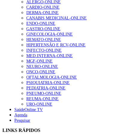
ALERGO-ONLINE
CARDIO-ONLINE
DERMA-ONLINE
CANABIS MEDICINAL-ONLINE
Alguns milhares de utentes podem ficar sem médico de
ENDO-ONLINE
família com nova regras do registo, alerta associação
GASTRO-ONLINE
155 visualizações
GINECOLOGIA-ONLINE
HEMATO-ONLINE
HIPERTENSÃO E RCV-ONLINE
INFECTO-ONLINE
1.º Episódio do Podcast “Frequência Cardio – Sintoniza
MED.INTERNA-ONLINE
te na Insuficiência Cardíaca” da Bayer
MGF-ONLINE
99 visualizações
NEURO-ONLINE
ONCO-ONLINE
OFTALMOLOGIA-ONLINE
PSIQUIATRIA-ONLINE
PEDIATRIA-ONLINE
“Os programas de rastreio do cancro do pulmão são
PNEUMO-ONLINE
custo-efetivos e representam um investimento
REUMA-ONLINE
sustentável para os sistemas de saúde”
URO-ONLINE
88 visualizações
SaúdeOnline TV
Agenda
Pesquisar
Quase quatro em cada dez doentes com enfarte
apresentavam níveis elevados de Lp(a), revela estudo
LINKS RÁPIDOS
86 visualizações