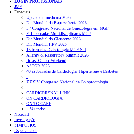
LOGIN PROFISSIONAIS
NOTÍCIAS RECENTES
JMF
Especiais
Update em medicina 2026
Quase 11.900 jovens recorreram aos cheques psicólogo e
Dia Mundial da Esquizofrenia 2026
nutricionista no primeiro mês
7 de Agosto, 2026
3.ᵒ Congresso Nacional de Ginecologia em MGF
VIII Jornadas Multidisciplinares MGF
ULS de Coimbra estreia cirurgia endoscópica do ouvido com
Dia Mundial do Glaucoma 2026
apoio robótico em Portugal
7 de Agosto, 2026
Dia Mundial HPV 2026
15 Jornadas Diabetologia MGF Sul
Enfermeiros exigem esclarecimentos sobre eventual gestão
Allergy & Respiratory Summit 2026
privada da ULS do Algarve
7 de Agosto, 2026
Breast Cancer Weekend
ASTOR 2026
Ordem dos Médicos alerta para riscos no novo sistema de acesso
40.as Jornadas de Cardiologia, Hipertensão e Diabetes
a consultas e cirurgias
7 de Agosto, 2026
.
XXXIV Congresso Nacional de Coloproctologia
Portugal está a formar os médicos de que precisa?
6 de Agosto,
.
2026
CARDIORRENAL LINK
ON CARDIOLOGIA
ON TO CARE
» Ver todos
NOTÍCIAS MAIS LIDAS
Nacional
Investigação
Enfermagem Forense. “Da urgência ao tribunal, cada
SIMPÓSIOS
gesto conta e cada profissional faz a diferença”
Especialidade
202 visualizações