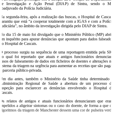
de Investigação e Ação Penal (DIAP) de Sintra, sendo o M
coadjuvado da Polícia Judiciária.
Na segunda-feira, após a realização das buscas, o Hospital de Cascai
garantiu que está “a cooperar totalmente com a IGAS e com a Políci
Judiciária”, no âmbito da investigação dirigida pelo DIAP de Sintra.
No dia 15 de maio foi divulgado que o Ministério Público (MP) abri
um inquérito para apurar denúncias que apontam para dados falseado
no Hospital de Cascais.
O processo surgiu na sequência de uma reportagem emitida pela SI
no qual foi reportado que atuais e antigos funcionários denuncia
casos de falseamento de dados em ficheiros de doentes e alterações n
sistema da triagem na urgência para aumentar as receitas que são paga
à parceria público-privada.
Um dia antes, também o Ministério da Saúde tinha determinado 
Administração Regional de Saúde a abertura de um processo d
inspeção para esclarecer as denúncias envolvendo o Hospital d
Cascais.
Os relatos de antigos e atuais funcionários denunciaram que era
impelidos a aligeirar sintomas ou o caso do doente, de forma a que o
algoritmos da triagem de Manchester dessem uma cor de pulseira verd