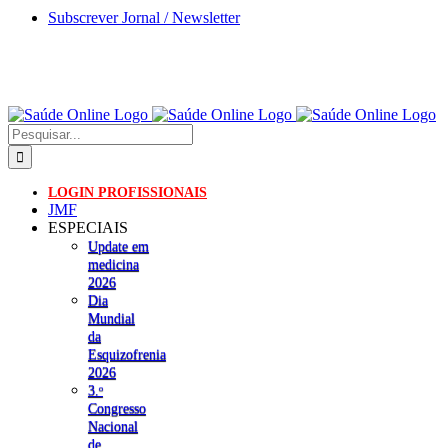
Skip
Subscrever Jornal / Newsletter
to
content
Pesquisar
LOGIN PROFISSIONAIS
JMF
ESPECIAIS
Update em
medicina
2026
Dia
Mundial
da
Esquizofrenia
2026
3.ᵒ
Congresso
Nacional
de