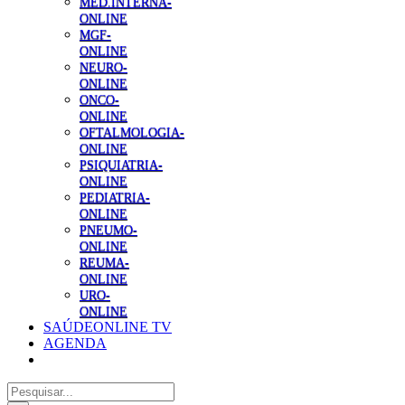
MED.INTERNA-
ONLINE
MGF-
ONLINE
NEURO-
ONLINE
ONCO-
ONLINE
OFTALMOLOGIA-
ONLINE
PSIQUIATRIA-
ONLINE
PEDIATRIA-
ONLINE
PNEUMO-
ONLINE
REUMA-
ONLINE
URO-
ONLINE
SAÚDEONLINE TV
AGENDA
Pesquisar