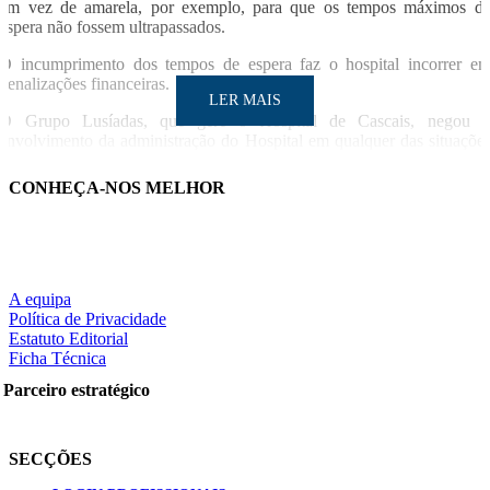
em vez de amarela, por exemplo, para que os tempos máximos d
espera não fossem ultrapassados.
O incumprimento dos tempos de espera faz o hospital incorrer e
penalizações financeiras.
LER MAIS
O Grupo Lusíadas, que gere o Hospital de Cascais, negou 
envolvimento da administração do Hospital em qualquer das situaçõe
relatadas, mas indicou que será feita uma análise, indicando que, a te
havido alguma das questões suscitadas, se deveria a comportamento
CONHEÇA-NOS MELHOR
individuais de profissionais.
LUSA / SO
LER MAIS
A equipa
Política de Privacidade
Estatuto Editorial
Partilhe nas redes sociais:
Ficha Técnica
Parceiro estratégico
Pesquisar
SECÇÕES