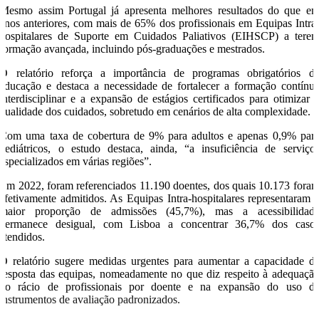
Mesmo assim Portugal já apresenta melhores resultados do que e
anos anteriores, com mais de 65% dos profissionais em Equipas Intra
hospitalares de Suporte em Cuidados Paliativos (EIHSCP) a tere
formação avançada, incluindo pós-graduações e mestrados.
O relatório reforça a importância de programas obrigatórios d
educação e destaca a necessidade de fortalecer a formação contínu
interdisciplinar e a expansão de estágios certificados para otimizar 
qualidade dos cuidados, sobretudo em cenários de alta complexidade.
Com uma taxa de cobertura de 9% para adultos e apenas 0,9% par
pediátricos, o estudo destaca, ainda, “a insuficiência de serviço
especializados em várias regiões”.
Em 2022, foram referenciados 11.190 doentes, dos quais 10.173 fora
efetivamente admitidos. As Equipas Intra-hospitalares representaram 
maior proporção de admissões (45,7%), mas a acessibilidad
permanece desigual, com Lisboa a concentrar 36,7% dos caso
atendidos.
O relatório sugere medidas urgentes para aumentar a capacidade d
resposta das equipas, nomeadamente no que diz respeito à adequaçã
do rácio de profissionais por doente e na expansão do uso d
instrumentos de avaliação padronizados.