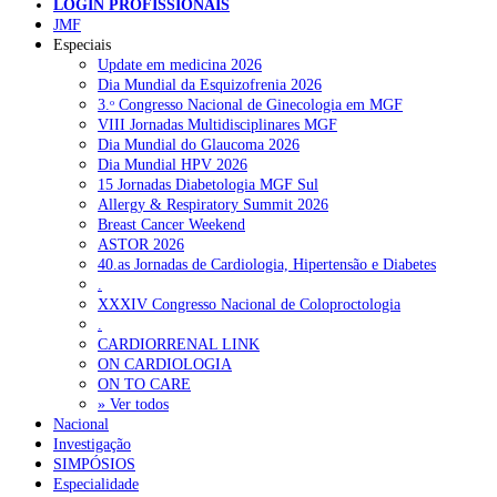
LOGIN PROFISSIONAIS
JMF
Especiais
NOTÍCIAS RECENTES
Update em medicina 2026
Dia Mundial da Esquizofrenia 2026
3.ᵒ Congresso Nacional de Ginecologia em MGF
Quase 11.900 jovens recorreram aos cheques psicólogo e
VIII Jornadas Multidisciplinares MGF
nutricionista no primeiro mês
7 de Agosto, 2026
Dia Mundial do Glaucoma 2026
Dia Mundial HPV 2026
ULS de Coimbra estreia cirurgia endoscópica do ouvido com
15 Jornadas Diabetologia MGF Sul
apoio robótico em Portugal
7 de Agosto, 2026
Allergy & Respiratory Summit 2026
Breast Cancer Weekend
Enfermeiros exigem esclarecimentos sobre eventual gestão
ASTOR 2026
privada da ULS do Algarve
7 de Agosto, 2026
40.as Jornadas de Cardiologia, Hipertensão e Diabetes
.
Ordem dos Médicos alerta para riscos no novo sistema de acesso
XXXIV Congresso Nacional de Coloproctologia
a consultas e cirurgias
7 de Agosto, 2026
.
CARDIORRENAL LINK
Portugal está a formar os médicos de que precisa?
6 de Agosto,
ON CARDIOLOGIA
2026
ON TO CARE
» Ver todos
Nacional
Investigação
NOTÍCIAS MAIS LIDAS
SIMPÓSIOS
Especialidade
Enfermagem Forense. “Da urgência ao tribunal, cada