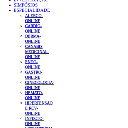
SIMPÓSIOS
ESPECIALIDADE
ALERGO-
ONLINE
CARDIO-
ONLINE
DERMA-
ONLINE
CANABIS
MEDICINAL-
ONLINE
ENDO-
ONLINE
GASTRO-
ONLINE
GINECOLOGIA-
ONLINE
HEMATO-
ONLINE
HIPERTENSÃO
E RCV-
ONLINE
INFECTO-
ONLINE