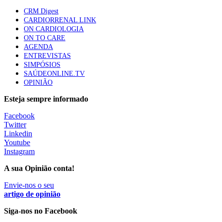
apresentavam níveis elevados de Lp(a), revela estudo
CRM Digest
87 visualizações
CARDIORRENAL LINK
ON CARDIOLOGIA
ON TO CARE
AGENDA
Trodelvy aprovado para primeira linha no cancro da
ENTREVISTAS
mama triplo negativo metastático em doentes não
SIMPÓSIOS
elegíveis para inibidores PD-(L)1
SAÚDEONLINE.TV
61 visualizações
OPINIÃO
Esteja sempre informado
MAIS NOTÍCIAS
Facebook
Twitter
Linkedin
Quase 11.900 jovens recorreram aos cheques psicólogo e
Youtube
nutricionista no primeiro mês
Instagram
7 Ago, 2026
|
0 Comments
A sua Opinião conta!
Envie-nos o seu
ULS de Coimbra estreia cirurgia endoscópica do ouvido com
artigo de opinião
apoio robótico em Portugal
Siga-nos no Facebook
7 Ago, 2026
|
0 Comments