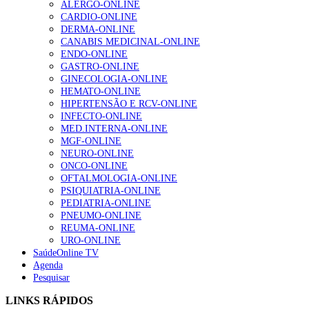
ALERGO-ONLINE
gesto conta e cada profissional faz a diferença”
CARDIO-ONLINE
203 visualizações
DERMA-ONLINE
CANABIS MEDICINAL-ONLINE
ENDO-ONLINE
GASTRO-ONLINE
1.º Episódio do Podcast “Frequência Cardio – Sintoniza
GINECOLOGIA-ONLINE
te na Insuficiência Cardíaca” da Bayer
HEMATO-ONLINE
169 visualizações
HIPERTENSÃO E RCV-ONLINE
INFECTO-ONLINE
MED.INTERNA-ONLINE
MGF-ONLINE
Alguns milhares de utentes podem ficar sem médico de
NEURO-ONLINE
família com nova regras do registo, alerta associação
ONCO-ONLINE
132 visualizações
OFTALMOLOGIA-ONLINE
PSIQUIATRIA-ONLINE
PEDIATRIA-ONLINE
PNEUMO-ONLINE
REUMA-ONLINE
“Os programas de rastreio do cancro do pulmão são
URO-ONLINE
custo-efetivos e representam um investimento
SaúdeOnline TV
sustentável para os sistemas de saúde”
Agenda
93 visualizações
Pesquisar
LINKS RÁPIDOS
Quase quatro em cada dez doentes com enfarte