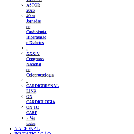
ASTOR
2026
40.as
Jornadas
de
Cardiologia,
Hipertensão
e Diabetes
.
XXXIV
Congresso
Nacional
de
Coloproctologia
.
CARDIORRENAL
LINK
ON
CARDIOLOGIA
ON TO
CARE
» Ver
todos
NACIONAL
INVESTIGAÇÃO