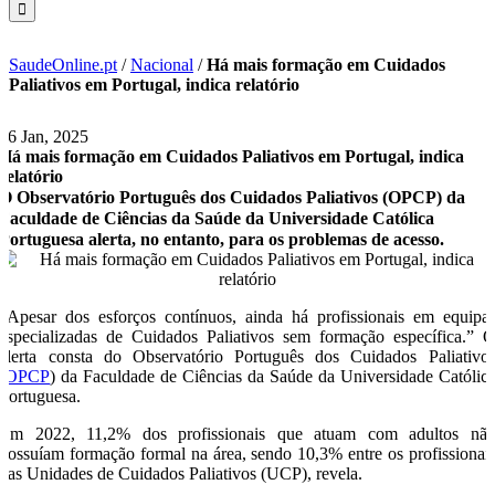
SaudeOnline.pt
/
Nacional
/
Há mais formação em Cuidados
Paliativos em Portugal, indica relatório
16 Jan, 2025
Há mais formação em Cuidados Paliativos em Portugal, indica
relatório
O Observatório Português dos Cuidados Paliativos (OPCP) da
Faculdade de Ciências da Saúde da Universidade Católica
Portuguesa alerta, no entanto, para os problemas de acesso.
“Apesar dos esforços contínuos, ainda há profissionais em equipa
especializadas de Cuidados Paliativos sem formação específica.” 
alerta consta do Observatório Português dos Cuidados Paliativo
(
OPCP
) da Faculdade de Ciências da Saúde da Universidade Católic
Portuguesa.
Em 2022, 11,2% dos profissionais que atuam com adultos nã
possuíam formação formal na área, sendo 10,3% entre os profissionai
das Unidades de Cuidados Paliativos (UCP), revela.