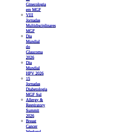
Ginecologia
em MGF
VIII
Jornadas
Multidisciplinares
MGF
Dia
Mundial
do
Glaucoma
2026
Dia
Mundial
HPV 2026
15
Jornadas
Diabetologia
MGF Sul
Allergy &
Respiratory
Summit
2026
Breast
Cancer
Weekend