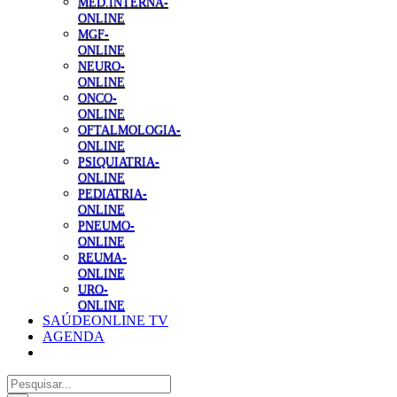
MED.INTERNA-
ONLINE
MGF-
ONLINE
NEURO-
ONLINE
ONCO-
ONLINE
OFTALMOLOGIA-
ONLINE
PSIQUIATRIA-
ONLINE
PEDIATRIA-
ONLINE
PNEUMO-
ONLINE
REUMA-
ONLINE
URO-
ONLINE
SAÚDEONLINE TV
AGENDA
Pesquisar