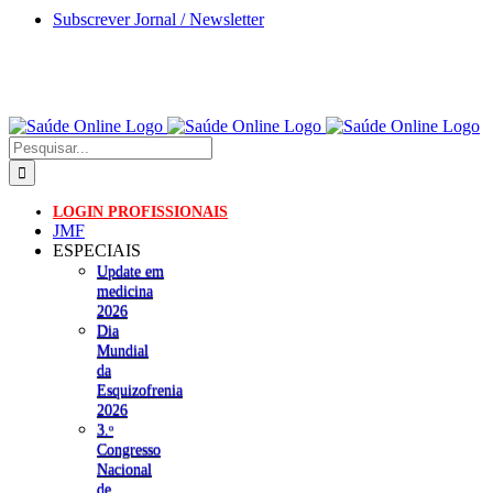
Skip
Subscrever Jornal / Newsletter
to
content
Pesquisar
LOGIN PROFISSIONAIS
JMF
ESPECIAIS
Update em
medicina
2026
Dia
Mundial
da
Esquizofrenia
2026
3.ᵒ
Congresso
Nacional
de