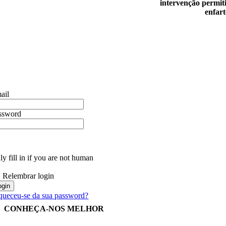
intervenção permit
enfart
ail
ssword
y fill in if you are not human
Relembrar login
queceu-se da sua password?
CONHEÇA-NOS MELHOR