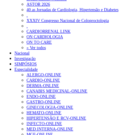
ASTOR 2026
40.as Jornadas de Cardiologia, Hipertensão e Diabetes
.
XXXIV Congresso Nacional de Coloproctologia
.
CARDIORRENAL LINK
ON CARDIOLOGIA
ON TO CARE
» Ver todos
Nacional
Investigação
SIMPÓSIOS
Especialidade
ALERGO-ONLINE
CARDIO-ONLINE
DERMA-ONLINE
CANABIS MEDICINAL-ONLINE
ENDO-ONLINE
GASTRO-ONLINE
GINECOLOGIA-ONLINE
HEMATO-ONLINE
HIPERTENSÃO E RCV-ONLINE
INFECTO-ONLINE
MED.INTERNA-ONLINE
MGF-ONLINE