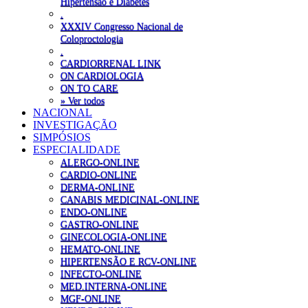
Hipertensão e Diabetes
.
XXXIV Congresso Nacional de
Coloproctologia
.
CARDIORRENAL LINK
ON CARDIOLOGIA
ON TO CARE
» Ver todos
NACIONAL
INVESTIGAÇÃO
SIMPÓSIOS
ESPECIALIDADE
ALERGO-ONLINE
CARDIO-ONLINE
DERMA-ONLINE
CANABIS MEDICINAL-ONLINE
ENDO-ONLINE
GASTRO-ONLINE
GINECOLOGIA-ONLINE
HEMATO-ONLINE
HIPERTENSÃO E RCV-ONLINE
INFECTO-ONLINE
MED.INTERNA-ONLINE
MGF-ONLINE