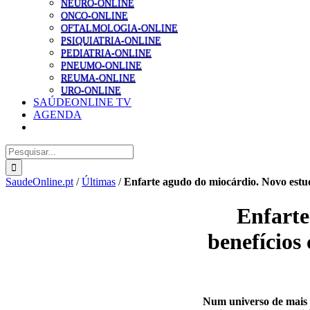
NEURO-ONLINE
ONCO-ONLINE
OFTALMOLOGIA-ONLINE
PSIQUIATRIA-ONLINE
PEDIATRIA-ONLINE
PNEUMO-ONLINE
REUMA-ONLINE
URO-ONLINE
SAÚDEONLINE TV
AGENDA
Pesquisar
SaudeOnline.pt
/
Últimas
/
Enfarte agudo do miocárdio. Novo estudo
Enfarte
benefícios 
Num universo de mais d