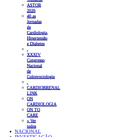
ASTOR
2026
40.as
Jornadas
de
Cardiologia,
Hipertensão
e Diabetes
.
XXXIV
Congresso
Nacional
de
Coloproctologia
.
CARDIORRENAL
LINK
ON
CARDIOLOGIA
ON TO
CARE
» Ver
todos
NACIONAL
INVESTIGAÇÃO