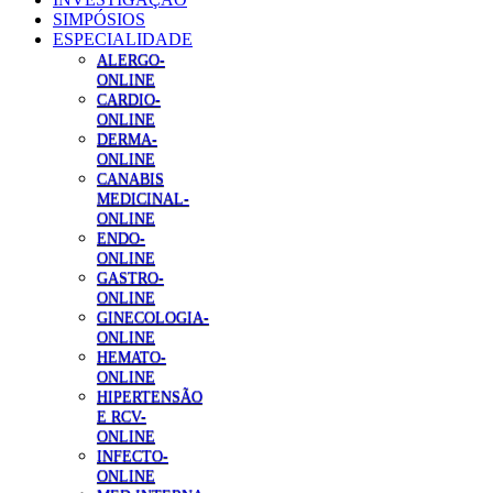
SIMPÓSIOS
ESPECIALIDADE
ALERGO-
ONLINE
CARDIO-
ONLINE
DERMA-
ONLINE
CANABIS
MEDICINAL-
ONLINE
ENDO-
ONLINE
GASTRO-
ONLINE
GINECOLOGIA-
ONLINE
HEMATO-
ONLINE
HIPERTENSÃO
E RCV-
ONLINE
INFECTO-
ONLINE