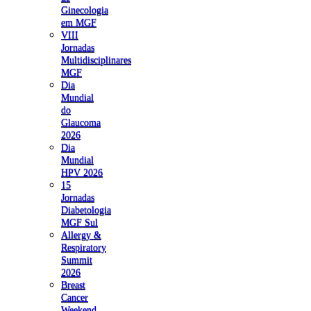
Ginecologia
em MGF
VIII
Jornadas
Multidisciplinares
MGF
Dia
Mundial
do
Glaucoma
2026
Dia
Mundial
HPV 2026
15
Jornadas
Diabetologia
MGF Sul
Allergy &
Respiratory
Summit
2026
Breast
Cancer
Weekend