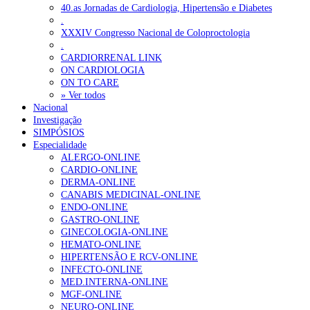
40.as Jornadas de Cardiologia, Hipertensão e Diabetes
.
XXXIV Congresso Nacional de Coloproctologia
.
CARDIORRENAL LINK
ON CARDIOLOGIA
ON TO CARE
» Ver todos
Nacional
Investigação
SIMPÓSIOS
Especialidade
ALERGO-ONLINE
CARDIO-ONLINE
DERMA-ONLINE
CANABIS MEDICINAL-ONLINE
ENDO-ONLINE
GASTRO-ONLINE
GINECOLOGIA-ONLINE
HEMATO-ONLINE
HIPERTENSÃO E RCV-ONLINE
INFECTO-ONLINE
MED.INTERNA-ONLINE
MGF-ONLINE
NEURO-ONLINE