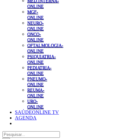
MED.INTERNA-
ONLINE
MGF-
ONLINE
NEURO-
ONLINE
ONCO-
ONLINE
OFTALMOLOGIA-
ONLINE
PSIQUIATRIA-
ONLINE
PEDIATRIA-
ONLINE
PNEUMO-
ONLINE
REUMA-
ONLINE
URO-
ONLINE
SAÚDEONLINE TV
AGENDA
Pesquisar