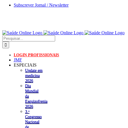
Skip
Subscrever Jornal / Newsletter
to
content
Pesquisar
LOGIN PROFISSIONAIS
JMF
ESPECIAIS
Update em
medicina
2026
Dia
Mundial
da
Esquizofrenia
2026
3.ᵒ
Congresso
Nacional
de