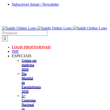
Skip
Subscrever Jornal / Newsletter
to
content
Pesquisar
LOGIN PROFISSIONAIS
JMF
ESPECIAIS
Update em
medicina
2026
Dia
Mundial
da
Esquizofrenia
2026
3.ᵒ
Congresso
Nacional
de