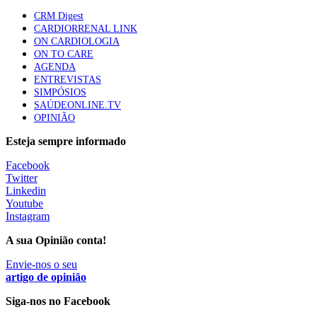
mama triplo negativo metastático em doentes não
CRM Digest
elegíveis para inibidores PD-(L)1
CARDIORRENAL LINK
61 visualizações
ON CARDIOLOGIA
ON TO CARE
AGENDA
Especialistas defendem mais potássio na alimentação
ENTREVISTAS
para ajudar a controlar a hipertensão
SIMPÓSIOS
57 visualizações
SAÚDEONLINE.TV
OPINIÃO
Esteja sempre informado
MAIS NOTÍCIAS
Facebook
Twitter
Linkedin
Sindicato diz que nova carreira de médicos dentistas reforça
Youtube
estabilidade no SNS
Instagram
6 Ago, 2026
|
0 Comments
A sua Opinião conta!
Envie-nos o seu
Mais de 400 utentes beneficiaram de comparticipação reforçada
artigo de opinião
para tratamentos de infertilidade na Madeira
Siga-nos no Facebook
6 Ago, 2026
|
0 Comments