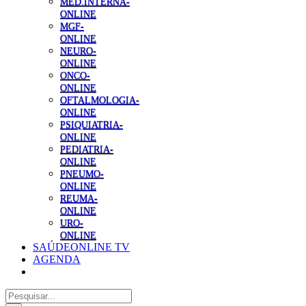
MED.INTERNA-
ONLINE
MGF-
ONLINE
NEURO-
ONLINE
ONCO-
ONLINE
OFTALMOLOGIA-
ONLINE
PSIQUIATRIA-
ONLINE
PEDIATRIA-
ONLINE
PNEUMO-
ONLINE
REUMA-
ONLINE
URO-
ONLINE
SAÚDEONLINE TV
AGENDA
Pesquisar