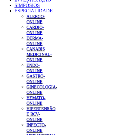
SIMPÓSIOS
ESPECIALIDADE
ALERGO-
ONLINE
CARDIO-
ONLINE
DERMA-
ONLINE
CANABIS
MEDICINAL-
ONLINE
ENDO-
ONLINE
GASTRO-
ONLINE
GINECOLOGIA-
ONLINE
HEMATO-
ONLINE
HIPERTENSÃO
E RCV-
ONLINE
INFECTO-
ONLINE