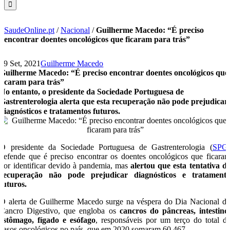
SaudeOnline.pt
/
Nacional
/
Guilherme Macedo: “É preciso
encontrar doentes oncológicos que ficaram para trás”
29 Set, 2021
Guilherme Macedo
Guilherme Macedo: “É preciso encontrar doentes oncológicos que
ficaram para trás”
No entanto, o presidente da Sociedade Portuguesa de
Gastrenterologia alerta que esta recuperação não pode prejudicar
diagnósticos e tratamentos futuros.
O presidente da Sociedade Portuguesa de Gastrenterologia (
SPG
defende que é preciso encontrar os doentes oncológicos que ficara
por identificar devido à pandemia, mas
alertou que esta tentativa d
recuperação não pode prejudicar diagnósticos e tratament
futuros.
O alerta de Guilherme Macedo surge na véspera do Dia Nacional d
Cancro Digestivo, que engloba os
cancros do pâncreas, intestino
estômago, fígado e esófago
, responsáveis por um terço do total d
casos oncológicos no país, que em 2020 somaram 60.467.