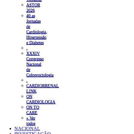
ASTOR
2026
40.as
Jornadas
de
Cardiologia,
Hipertensão
e Diabetes
.
XXXIV
Congresso
Nacional
de
Coloproctologia
.
CARDIORRENAL
LINK
ON
CARDIOLOGIA
ON TO
CARE
» Ver
todos
NACIONAL
INVESTIGAÇÃO