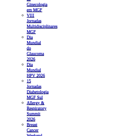
Ginecologia
em MGF
VIII
Jornadas
Multidisciplinares
MGF
Dia
Mundial
do
Glaucoma
2026
Dia
Mundial
HPV 2026
15
Jornadas
Diabetologia
MGF Sul
Allergy &
Respiratory
Summit
2026
Breast
Cancer
Weekend