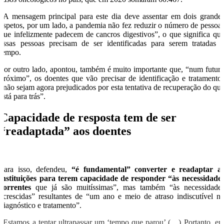
“A mensagem principal para este dia deve assentar em dois grande
aspetos, por um lado, a pandemia não fez reduzir o número de pessoa
que infelizmente padecem de cancros digestivos”, o que significa qu
essas pessoas precisam de ser identificadas para serem tratadas 
tempo.
Por outro lado, apontou, também é muito importante que, “num futur
próximo”, os doentes que vão precisar de identificação e tratamento
“não sejam agora prejudicados por esta tentativa de recuperação do qu
está para trás”.
Capacidade de resposta tem de ser
“readaptada” aos doentes
Para isso, defendeu,
“é fundamental” converter e readaptar a
instituições para terem capacidade de responder “às necessidade
correntes
que já são muitíssimas”, mas também “às necessidade
acrescidas” resultantes de “um ano e meio de atraso indiscutível n
diagnóstico e tratamento”.
“Estamos a tentar ultrapassar um ‘tempo que parou’ (…) Portanto, e