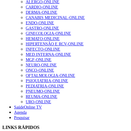
que entre março de 2020 e outubro de 2021 não fizeram o diagnóstic
ALERGO-ONLINE
gesto conta e cada profissional faz a diferença”
(…) para que cheguem aos centros de saúde e sejam reavaliados”.
CARDIO-ONLINE
202 visualizações
DERMA-ONLINE
SO/LUSA
CANABIS MEDICINAL-ONLINE
ENDO-ONLINE
Notícia Relacionad
GASTRO-ONLINE
Alguns milhares de utentes podem ficar sem médico de
GINECOLOGIA-ONLINE
Número de rastreios oncológicos ainda está abaixo dos níveis pré
família com nova regras do registo, alerta associação
HEMATO-ONLINE
pandemi
175 visualizações
HIPERTENSÃO E RCV-ONLINE
INFECTO-ONLINE
MED.INTERNA-ONLINE
MGF-ONLINE
Quase quatro em cada dez doentes com enfarte
NEURO-ONLINE
apresentavam níveis elevados de Lp(a), revela estudo
ONCO-ONLINE
86 visualizações
OFTALMOLOGIA-ONLINE
PSIQUIATRIA-ONLINE
PEDIATRIA-ONLINE
PNEUMO-ONLINE
REUMA-ONLINE
“Os programas de rastreio do cancro do pulmão são
URO-ONLINE
custo-efetivos e representam um investimento
SaúdeOnline TV
sustentável para os sistemas de saúde”
Agenda
66 visualizações
Pesquisar
LINKS RÁPIDOS
Trodelvy aprovado para primeira linha no cancro da