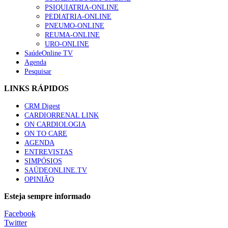
“Os programas de rastreio do cancro do pulmão são custo-ef
PSIQUIATRIA-ONLINE
88 visualizações
PEDIATRIA-ONLINE
PNEUMO-ONLINE
REUMA-ONLINE
URO-ONLINE
SaúdeOnline TV
Agenda
Quase quatro em cada dez doentes com enfarte apresentavam
Pesquisar
86 visualizações
LINKS RÁPIDOS
CRM Digest
CARDIORRENAL LINK
Trodelvy aprovado para primeira linha no cancro da mama tr
ON CARDIOLOGIA
61 visualizações
ON TO CARE
AGENDA
ENTREVISTAS
SIMPÓSIOS
SAÚDEONLINE.TV
MAIS NOTÍCIAS
OPINIÃO
Quase 11.900 jovens recorreram aos cheques psicólogo e nutricio
Esteja sempre informado
7 Ago, 2026
|
0 Comments
Facebook
Twitter