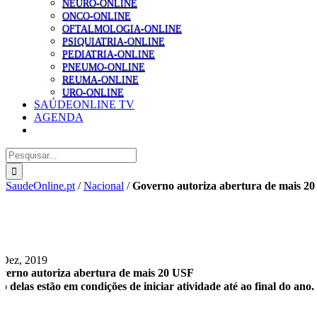
NEURO-ONLINE
ONCO-ONLINE
OFTALMOLOGIA-ONLINE
PSIQUIATRIA-ONLINE
PEDIATRIA-ONLINE
PNEUMO-ONLINE
REUMA-ONLINE
URO-ONLINE
SAÚDEONLINE TV
AGENDA
Pesquisar
SaudeOnline.pt
/
Nacional
/
Governo autoriza abertura de mais 2
 Dez, 2019
verno autoriza abertura de mais 20 USF
to delas estão em condições de iniciar atividade até ao final do ano.