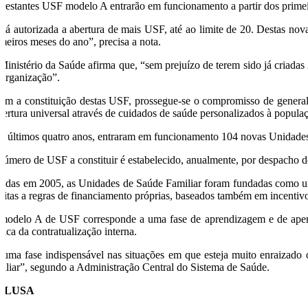
 restantes USF modelo A entrarão em funcionamento a partir dos prime
stá autorizada a abertura de mais USF, até ao limite de 20. Destas nov
imeiros meses do ano”, precisa a nota.
Ministério da Saúde afirma que, “sem prejuízo de terem sido já criada
 organização”.
om a constituição destas USF, prossegue-se o compromisso de generali
bertura universal através de cuidados de saúde personalizados à populaç
s últimos quatro anos, entraram em funcionamento 104 novas Unidades
número de USF a constituir é estabelecido, anualmente, por despacho 
iadas em 2005, as Unidades de Saúde Familiar foram fundadas como um
jeitas a regras de financiamento próprias, baseados também em incentivos
modelo A de USF corresponde a uma fase de aprendizagem e de aperfe
tica da contratualização interna.
 uma fase indispensável nas situações em que esteja muito enraizado 
miliar”, segundo a Administração Central do Sistema de Saúde.
O/LUSA