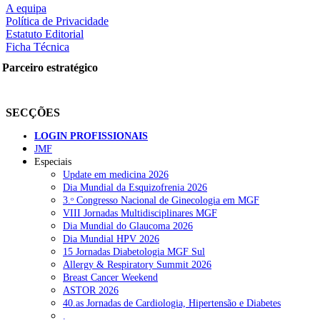
A equipa
Política de Privacidade
Estatuto Editorial
Ficha Técnica
rtilhe nas redes sociais:
Parceiro estratégico
SECÇÕES
LOGIN PROFISSIONAIS
JMF
squisar
Especiais
Update em medicina 2026
Dia Mundial da Esquizofrenia 2026
OTÍCIAS RECENTES
3.ᵒ Congresso Nacional de Ginecologia em MGF
VIII Jornadas Multidisciplinares MGF
Dia Mundial do Glaucoma 2026
Quase 11.900 jovens recorreram aos cheques psicólogo e nutricioni
Dia Mundial HPV 2026
15 Jornadas Diabetologia MGF Sul
ULS de Coimbra estreia cirurgia endoscópica do ouvido com apoio
Allergy & Respiratory Summit 2026
Breast Cancer Weekend
Enfermeiros exigem esclarecimentos sobre eventual gestão privad
ASTOR 2026
40.as Jornadas de Cardiologia, Hipertensão e Diabetes
Ordem dos Médicos alerta para riscos no novo sistema de acesso a c
.