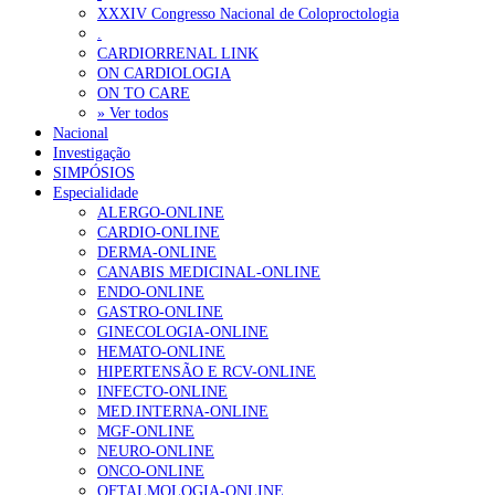
XXXIV Congresso Nacional de Coloproctologia
Portugal está a formar os médicos de que precisa?
6 de Agosto, 202
.
CARDIORRENAL LINK
ON CARDIOLOGIA
OTÍCIAS MAIS LIDAS
ON TO CARE
» Ver todos
Nacional
Enfermagem Forense. “Da urgência ao tribunal, cada gesto c
Investigação
202 visualizações
SIMPÓSIOS
Especialidade
ALERGO-ONLINE
CARDIO-ONLINE
DERMA-ONLINE
Alguns milhares de utentes podem ficar sem médico de famíl
CANABIS MEDICINAL-ONLINE
155 visualizações
ENDO-ONLINE
GASTRO-ONLINE
GINECOLOGIA-ONLINE
HEMATO-ONLINE
HIPERTENSÃO E RCV-ONLINE
1.º Episódio do Podcast “Frequência Cardio – Sintoniza-te 
INFECTO-ONLINE
99 visualizações
MED.INTERNA-ONLINE
MGF-ONLINE
NEURO-ONLINE
ONCO-ONLINE
OFTALMOLOGIA-ONLINE