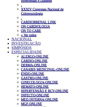
Hipertensão e Diabetes
.
XXXIV Congresso Nacional de
Coloproctologia
.
CARDIORRENAL LINK
ON CARDIOLOGIA
ON TO CARE
» Ver todos
NACIONAL
INVESTIGAÇÃO
SIMPÓSIOS
ESPECIALIDADE
ALERGO-ONLINE
CARDIO-ONLINE
DERMA-ONLINE
CANABIS MEDICINAL-ONLINE
ENDO-ONLINE
GASTRO-ONLINE
GINECOLOGIA-ONLINE
HEMATO-ONLINE
HIPERTENSÃO E RCV-ONLINE
INFECTO-ONLINE
MED.INTERNA-ONLINE
MGF-ONLINE