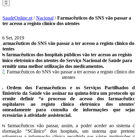
SaudeOnline.pt
/
Nacional
/
Farmacêuticos do SNS vão passar a
ter acesso a registo clínico dos utentes
26 Set, 2019
Farmacêuticos do SNS vão passar a ter acesso a registo clínico dos
utentes
Os farmacêuticos dos hospitais públicos vão ter acesso ao registo
clínico eletrónico dos utentes do Serviço Nacional de Saúde para
permitir uma melhor utilização dos medicamentos.
A Ordem dos Farmacêuticos e os Serviços Partilhados d
Ministério da Saúde vão assinar na quinta-feira um protocolo qu
permite definir “o processo de acesso dos farmacêutico
hospitalares ao registo clínico eletrónico dos utentes”
nomeadamente para consulta de informações que seja
necessárias à atividade assistencial.
Os farmacêuticos vão passar, assim, a poder aceder ao sistema d
informação “SClínico” dos hospitais, um sistema que pretend
uniformizar a informação clínica recolhida nas várias instituições d