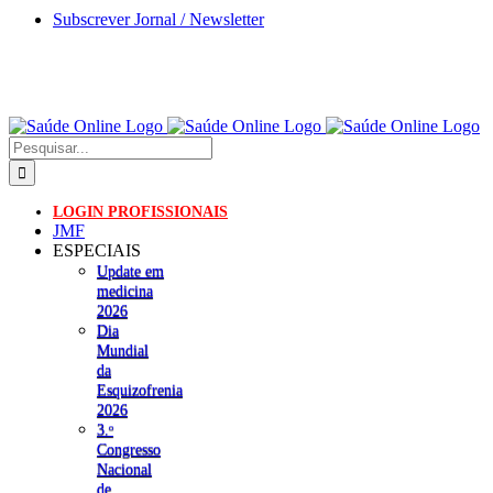
Skip
Subscrever Jornal / Newsletter
to
content
Pesquisar
LOGIN PROFISSIONAIS
JMF
ESPECIAIS
Update em
medicina
2026
Dia
Mundial
da
Esquizofrenia
2026
3.ᵒ
Congresso
Nacional
de