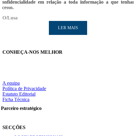
confidencialidade em relação a toda informação a que tenha
acesso.
SO/Lusa
LER MAIS
CONHEÇA-NOS MELHOR
LER MAIS
A equipa
Política de Privacidade
Estatuto Editorial
Ficha Técnica
Partilhe nas redes sociais:
Parceiro estratégico
SECÇÕES
Pesquisar