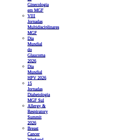
Ginecologia
em MGF
VIII
Jornadas
Multidisciplinares
MGF
Dia
Mundial
do
Glaucoma
2026
Dia
Mundial
HPV 2026
15
Jornadas
Diabetologia
MGF Sul
Allergy &
Respiratory
Summit
2026
Breast
Cancer
Weekend