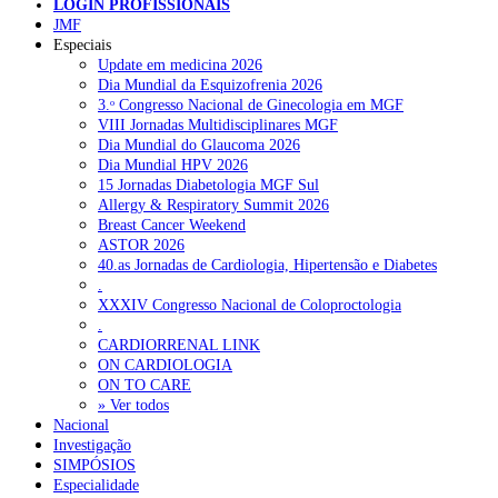
LOGIN PROFISSIONAIS
JMF
Especiais
NOTÍCIAS RECENTES
Update em medicina 2026
Dia Mundial da Esquizofrenia 2026
3.ᵒ Congresso Nacional de Ginecologia em MGF
Portugal está a formar os médicos de que precisa?
6 de Agosto,
VIII Jornadas Multidisciplinares MGF
2026
Dia Mundial do Glaucoma 2026
Dia Mundial HPV 2026
Estudantes de Medicina representados na 79.ª World Health
15 Jornadas Diabetologia MGF Sul
Assembly
6 de Agosto, 2026
Allergy & Respiratory Summit 2026
Breast Cancer Weekend
SCORA X-Change Portugal promove formação internacional
ASTOR 2026
em saúde sexual e reprodutiva
6 de Agosto, 2026
40.as Jornadas de Cardiologia, Hipertensão e Diabetes
.
ANEM reúne com coordenador do Pacto Estratégico para a
XXXIV Congresso Nacional de Coloproctologia
Saúde
6 de Agosto, 2026
.
CARDIORRENAL LINK
Sindicato diz que nova carreira de médicos dentistas reforça
ON CARDIOLOGIA
estabilidade no SNS
6 de Agosto, 2026
ON TO CARE
» Ver todos
Nacional
Investigação
NOTÍCIAS MAIS LIDAS
SIMPÓSIOS
Especialidade
Enfermagem Forense. “Da urgência ao tribunal, cada