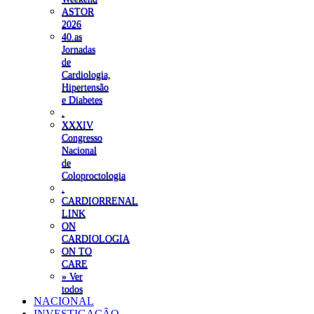
ASTOR
2026
40.as
Jornadas
de
Cardiologia,
Hipertensão
e Diabetes
.
XXXIV
Congresso
Nacional
de
Coloproctologia
.
CARDIORRENAL
LINK
ON
CARDIOLOGIA
ON TO
CARE
» Ver
todos
NACIONAL
INVESTIGAÇÃO