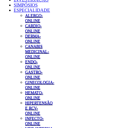
SIMPÓSIOS
ESPECIALIDADE
ALERGO-
ONLINE
CARDIO-
ONLINE
DERMA-
ONLINE
CANABIS
MEDICINAL-
ONLINE
ENDO-
ONLINE
GASTRO-
ONLINE
GINECOLOGIA-
ONLINE
HEMATO-
ONLINE
HIPERTENSÃO
E RCV-
ONLINE
INFECTO-
ONLINE