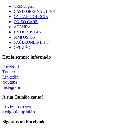
mama triplo negativo metastático em doentes não
CRM Digest
elegíveis para inibidores PD-(L)1
CARDIORRENAL LINK
61 visualizações
ON CARDIOLOGIA
ON TO CARE
AGENDA
Especialistas defendem mais potássio na alimentação
ENTREVISTAS
para ajudar a controlar a hipertensão
SIMPÓSIOS
57 visualizações
SAÚDEONLINE.TV
OPINIÃO
Esteja sempre informado
MAIS NOTÍCIAS
Facebook
Twitter
Linkedin
Sindicato diz que nova carreira de médicos dentistas reforça
Youtube
estabilidade no SNS
Instagram
6 Ago, 2026
|
0 Comments
A sua Opinião conta!
Envie-nos o seu
Mais de 400 utentes beneficiaram de comparticipação reforçada
artigo de opinião
para tratamentos de infertilidade na Madeira
Siga-nos no Facebook
6 Ago, 2026
|
0 Comments