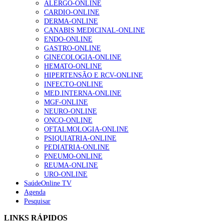
ALERGO-ONLINE
gesto conta e cada profissional faz a diferença”
CARDIO-ONLINE
202 visualizações
DERMA-ONLINE
CANABIS MEDICINAL-ONLINE
ENDO-ONLINE
GASTRO-ONLINE
Alguns milhares de utentes podem ficar sem médico de
GINECOLOGIA-ONLINE
família com nova regras do registo, alerta associação
HEMATO-ONLINE
175 visualizações
HIPERTENSÃO E RCV-ONLINE
INFECTO-ONLINE
MED.INTERNA-ONLINE
MGF-ONLINE
Quase quatro em cada dez doentes com enfarte
NEURO-ONLINE
apresentavam níveis elevados de Lp(a), revela estudo
ONCO-ONLINE
86 visualizações
OFTALMOLOGIA-ONLINE
PSIQUIATRIA-ONLINE
PEDIATRIA-ONLINE
PNEUMO-ONLINE
REUMA-ONLINE
“Os programas de rastreio do cancro do pulmão são
URO-ONLINE
custo-efetivos e representam um investimento
SaúdeOnline TV
sustentável para os sistemas de saúde”
Agenda
66 visualizações
Pesquisar
LINKS RÁPIDOS
Trodelvy aprovado para primeira linha no cancro da