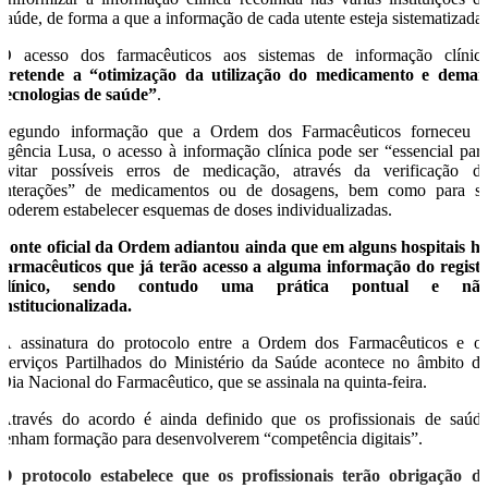
saúde, de forma a que a informação de cada utente esteja sistematizada.
O acesso dos farmacêuticos aos sistemas de informação clínic
pretende a “otimização da utilização do medicamento e demai
tecnologias de saúde”
.
Segundo informação que a Ordem dos Farmacêuticos forneceu 
agência Lusa, o acesso à informação clínica pode ser “essencial par
evitar possíveis erros de medicação, através da verificação d
interações” de medicamentos ou de dosagens, bem como para s
poderem estabelecer esquemas de doses individualizadas.
Fonte oficial da Ordem adiantou ainda que em alguns hospitais h
farmacêuticos que já terão acesso a alguma informação do regist
clínico, sendo contudo uma prática pontual e nã
institucionalizada.
A assinatura do protocolo entre a Ordem dos Farmacêuticos e o
Serviços Partilhados do Ministério da Saúde acontece no âmbito d
Dia Nacional do Farmacêutico, que se assinala na quinta-feira.
Através do acordo é ainda definido que os profissionais de saúd
tenham formação para desenvolverem “competência digitais”.
O protocolo estabelece que os profissionais terão obrigação d