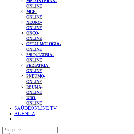
MED.INTERNA-
ONLINE
MGF-
ONLINE
NEURO-
ONLINE
ONCO-
ONLINE
OFTALMOLOGIA-
ONLINE
PSIQUIATRIA-
ONLINE
PEDIATRIA-
ONLINE
PNEUMO-
ONLINE
REUMA-
ONLINE
URO-
ONLINE
SAÚDEONLINE TV
AGENDA
Pesquisar