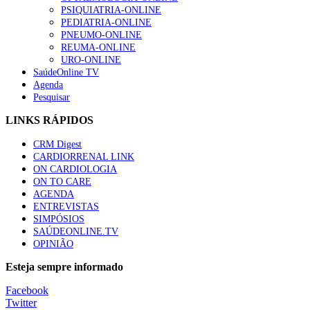
“Os programas de rastreio do cancro do pulmão são custo-ef
PSIQUIATRIA-ONLINE
93 visualizações
PEDIATRIA-ONLINE
PNEUMO-ONLINE
REUMA-ONLINE
URO-ONLINE
SaúdeOnline TV
Agenda
Quase quatro em cada dez doentes com enfarte apresentavam
Pesquisar
87 visualizações
LINKS RÁPIDOS
CRM Digest
CARDIORRENAL LINK
Trodelvy aprovado para primeira linha no cancro da mama tr
ON CARDIOLOGIA
61 visualizações
ON TO CARE
AGENDA
ENTREVISTAS
SIMPÓSIOS
SAÚDEONLINE.TV
MAIS NOTÍCIAS
OPINIÃO
Quase 11.900 jovens recorreram aos cheques psicólogo e nutricio
Esteja sempre informado
7 Ago, 2026
|
0 Comments
Facebook
Twitter