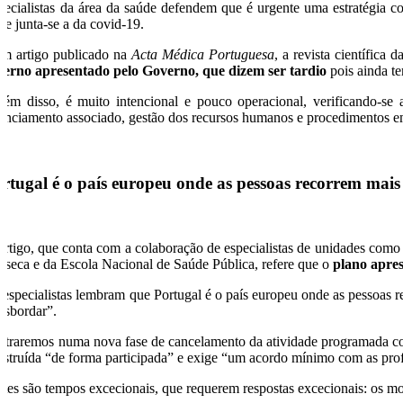
pecialistas da área da saúde defendem que é urgente uma estratégia co
pe junta-se a da covid-19.
m artigo publicado na
Acta Médica Portuguesa
, a revista científica
verno apresentado pelo Governo, que dizem ser tardio
pois ainda t
lém disso, é muito intencional e pouco operacional, verificando-se 
nanciamento associado, gestão dos recursos humanos e procedimentos e
rtugal é o país europeu onde as pessoas recorrem mais
artigo, que conta com a colaboração de especialistas de unidades co
nseca e da Escola Nacional de Saúde Pública, refere que o
plano apres
 especialistas lembram que Portugal é o país europeu onde as pessoas r
ansbordar”.
ntraremos numa nova fase de cancelamento da atividade programada com 
nstruída “de forma participada” e exige “um acordo mínimo com as prof
stes são tempos excecionais, que requerem respostas excecionais: os m