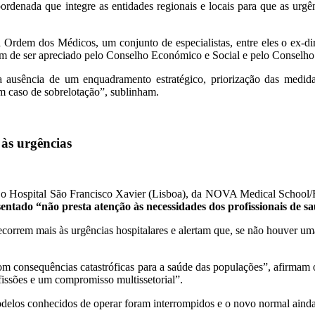
ordenada que integre as entidades regionais e locais para que as urgê
 da Ordem dos Médicos, um conjunto de especialistas, entre eles o ex-d
em de ser apreciado pelo Conselho Económico e Social e pelo Conselho
a ausência de um enquadramento estratégico, priorização das medida
m caso de sobrelotação”, sublinham.
 às urgências
mo o Hospital São Francisco Xavier (Lisboa), da NOVA Medical School/
entado “não presta atenção às necessidades dos profissionais de s
ecorrem mais às urgências hospitalares e alertam que, se não houver um
consequências catastróficas para a saúde das populações”, afirmam os 
issões e um compromisso multissetorial”.
odelos conhecidos de operar foram interrompidos e o novo normal aind