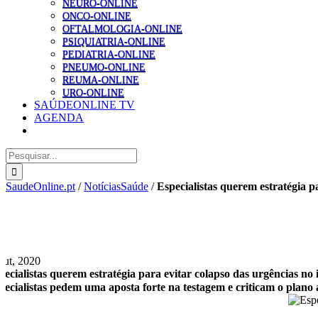
NEURO-ONLINE
ONCO-ONLINE
OFTALMOLOGIA-ONLINE
PSIQUIATRIA-ONLINE
PEDIATRIA-ONLINE
PNEUMO-ONLINE
REUMA-ONLINE
URO-ONLINE
SAÚDEONLINE TV
AGENDA
Pesquisar
SaudeOnline.pt
/
NotíciasSaúde
/
Especialistas querem estratégia p
Out, 2020
pecialistas querem estratégia para evitar colapso das urgências no
pecialistas pedem uma aposta forte na testagem e criticam o plano