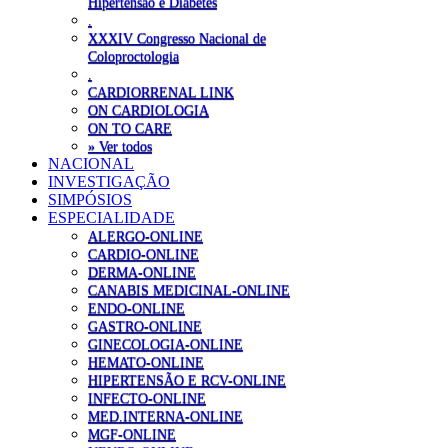
Hipertensão e Diabetes
.
XXXIV Congresso Nacional de
Coloproctologia
.
CARDIORRENAL LINK
ON CARDIOLOGIA
ON TO CARE
» Ver todos
NACIONAL
INVESTIGAÇÃO
SIMPÓSIOS
ESPECIALIDADE
ALERGO-ONLINE
CARDIO-ONLINE
DERMA-ONLINE
CANABIS MEDICINAL-ONLINE
ENDO-ONLINE
GASTRO-ONLINE
GINECOLOGIA-ONLINE
HEMATO-ONLINE
HIPERTENSÃO E RCV-ONLINE
INFECTO-ONLINE
MED.INTERNA-ONLINE
MGF-ONLINE