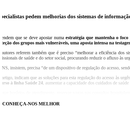
pecialistas pedem melhorias dos sistemas de informaçã
fendem que se deve apostar numa
estratégia que mantenha o foco
oteção dos grupos mais vulneráveis, uma aposta intensa na testag
 autores referem também que é preciso “melhorar a eficiência dos s
ofissionais de saúde e do setor social, procurando reduzir o afluxo às ur
SNS, insistem, precisa “de um dispositivo de regulação do acesso, send
 artigo, indicam que as soluções para esta regulação do acesso às urgên
curso à linha Saúde 24
, aumentar a capacidade dos cuidados de saúde p
argar horários de atendimento, reservar vagas nas consultas hospitala
ilizadores frequentes das urgências, são outras das sugestões apresentada
CONHEÇA-NOS MELHOR
e forma a descongestionar os serviços de urgência será essencial per
irmam, lembrando que estas unidades “já foram ensaiadas durante a pan
este nível, referem que os
testes rápidos para os vários vírus respira