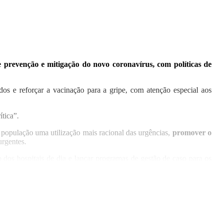
 prevenção e mitigação do novo coronavírus, com políticas de
s e reforçar a vacinação para a gripe, com atenção especial aos
tica”.
a população uma utilização mais racional das urgências,
promover o
urgentes.
 dos hospitais de dia e lançar programas de gestão de caso para os
piratórias em estruturas dedicadas fora do espaço das urgências”,
gia a adotar entre hospitais e cuidados de saúde primários.