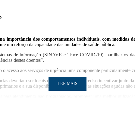
o
 na importância dos comportamentos individuais, com medidas de
em
e um reforço da capacidade das unidades de saúde pública.
istemas de informação (SINAVE e Trace COVID-19), partilhar os dado
gências destes doentes”.
o o acesso aos serviços de urgência uma componente particularmente crí
cias deveriam ser locais e regionais e que é preciso incentivar junto d
LER MAIS
rimários e a sua disponibilidade para atender as situações agudas não 
res para atendimento não programados, promover uma melhor utilização
s.
mitir o atendimento aos doentes com sintomas gripais ou infeções res
demia da gripe A em 2009” e devem ser asseguradas segundo uma estraté
tórios “seria importante para acelerar o fluxo dos doentes”
.
LER MAIS