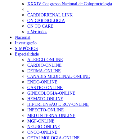
XXXIV Congresso Nacional de Coloproctologia
Portugal está a formar os médicos de que precisa?
6 de Agosto, 202
O/LUSA
.
CARDIORRENAL LINK
ON CARDIOLOGIA
OTÍCIAS MAIS LIDAS
ON TO CARE
» Ver todos
Nacional
Enfermagem Forense. “Da urgência ao tribunal, cada gesto c
Investigação
203 visualizações
SIMPÓSIOS
Especialidade
ALERGO-ONLINE
CARDIO-ONLINE
DERMA-ONLINE
1.º Episódio do Podcast “Frequência Cardio – Sintoniza-te 
CANABIS MEDICINAL-ONLINE
169 visualizações
ENDO-ONLINE
GASTRO-ONLINE
GINECOLOGIA-ONLINE
HEMATO-ONLINE
HIPERTENSÃO E RCV-ONLINE
Alguns milhares de utentes podem ficar sem médico de famíl
INFECTO-ONLINE
132 visualizações
MED.INTERNA-ONLINE
MGF-ONLINE
NEURO-ONLINE
ONCO-ONLINE
OFTALMOLOGIA-ONLINE