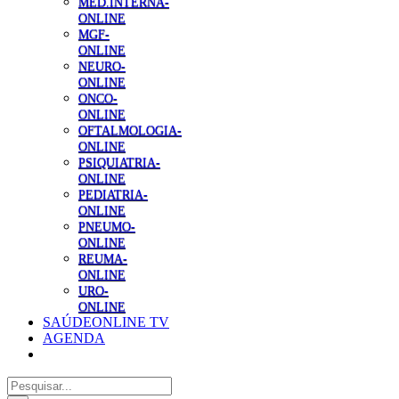
MED.INTERNA-
ONLINE
MGF-
ONLINE
NEURO-
ONLINE
ONCO-
ONLINE
OFTALMOLOGIA-
ONLINE
PSIQUIATRIA-
ONLINE
PEDIATRIA-
ONLINE
PNEUMO-
ONLINE
REUMA-
ONLINE
URO-
ONLINE
SAÚDEONLINE TV
AGENDA
Pesquisar