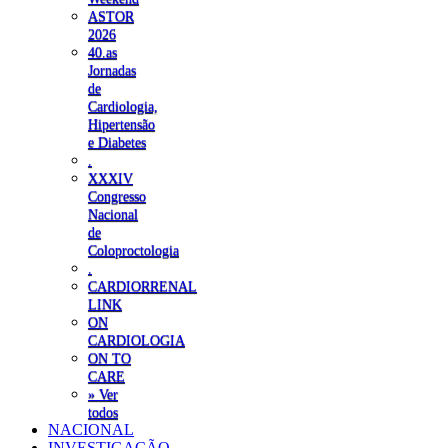
ASTOR
2026
40.as
Jornadas
de
Cardiologia,
Hipertensão
e Diabetes
.
XXXIV
Congresso
Nacional
de
Coloproctologia
.
CARDIORRENAL
LINK
ON
CARDIOLOGIA
ON TO
CARE
» Ver
todos
NACIONAL
INVESTIGAÇÃO