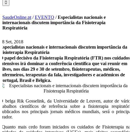
SaudeOnline.pt
/
EVENTO
/
Especialistas nacionais e
internacionais discutem importância da Fisioterapia
Respiratória
28 Set, 2018
Especialistas nacionais e internacionais discutem importância da
Fisioterapia Respiratória
O papel decisivo da Fisioterapia Respiratória (FTR) nos cuidados
intensivos irá dominar a conferência científica que vai reunir em
Silves, nos dias 29 e 30 de setembro, fisioterapeutas, médicos,
enfermeiros, terapeutas da fala, investigadores e académicos de
Portugal, Brasil e Bélgica.
O belga Rik Gosselink, da Universidade de Leuven, autor de vário
trabalhos científicos de referência sobre a fisioterapia respiratóri
publicados nos principais jornais médicos mundiais, será o principa
orador.
“Quanto mais cedo foram iniciados os cuidados de Fisioterapia na