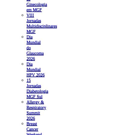
Ginecologia
em MGF
VIII
Jornadas
Multidisciplinares
MGF
Dia
Mundial
do
Glaucoma
2026
Dia
Mundial
HPV 2026
15
Jornadas
Diabetologia
MGF Sul
Allergy &
Respiratory
Summit
2026
Breast
Cancer
Weekend