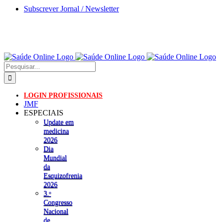
Skip
Subscrever Jornal / Newsletter
to
content
Pesquisar
LOGIN PROFISSIONAIS
JMF
ESPECIAIS
Update em
medicina
2026
Dia
Mundial
da
Esquizofrenia
2026
3.ᵒ
Congresso
Nacional
de