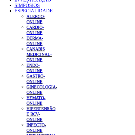
SIMPÓSIOS
ESPECIALIDADE
ALERGO-
ONLINE
CARDIO-
ONLINE
DERMA-
ONLINE
CANABIS
MEDICINAL-
ONLINE
ENDO-
ONLINE
GASTRO-
ONLINE
GINECOLOGIA-
ONLINE
HEMATO-
ONLINE
HIPERTENSÃO
E RCV-
ONLINE
INFECTO-
ONLINE