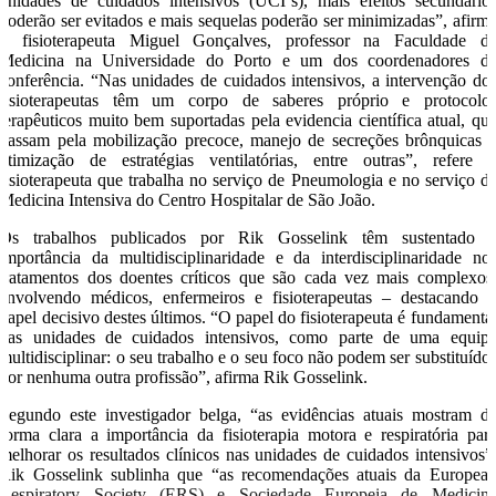
unidades de cuidados intensivos (UCI´s), mais efeitos secundário
poderão ser evitados e mais sequelas poderão ser minimizadas”, afirm
o fisioterapeuta Miguel Gonçalves, professor na Faculdade d
Medicina na Universidade do Porto e um dos coordenadores d
conferência. “Nas unidades de cuidados intensivos, a intervenção do
fisioterapeutas têm um corpo de saberes próprio e protocolo
terapêuticos muito bem suportadas pela evidencia científica atual, qu
passam pela mobilização precoce, manejo de secreções brônquicas 
otimização de estratégias ventilatórias, entre outras”, refere 
fisioterapeuta que trabalha no serviço de Pneumologia e no serviço d
Medicina Intensiva do Centro Hospitalar de São João.
Os trabalhos publicados por Rik Gosselink têm sustentado 
importância da multidisciplinaridade e da interdisciplinaridade no
tratamentos dos doentes críticos que são cada vez mais complexos
envolvendo médicos, enfermeiros e fisioterapeutas – destacando 
papel decisivo destes últimos. “O papel do fisioterapeuta é fundamenta
nas unidades de cuidados intensivos, como parte de uma equip
multidisciplinar: o seu trabalho e o seu foco não podem ser substituído
por nenhuma outra profissão”, afirma Rik Gosselink.
Segundo este investigador belga, “as evidências atuais mostram d
forma clara a importância da fisioterapia motora e respiratória par
melhorar os resultados clínicos nas unidades de cuidados intensivos”
Rik Gosselink sublinha que “as recomendações atuais da Europea
Respiratory Society (ERS) e Sociedade Europeia de Medicin