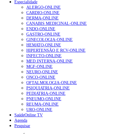
Especialidade
NOTÍCIAS MAIS LIDAS
ALERGO-ONLINE
CARDIO-ONLINE
Enfermagem Forense. “Da urgência ao tribunal, cada
DERMA-ONLINE
gesto conta e cada profissional faz a diferença”
CANABIS MEDICINAL-ONLINE
203 visualizações
ENDO-ONLINE
GASTRO-ONLINE
GINECOLOGIA-ONLINE
HEMATO-ONLINE
1.º Episódio do Podcast “Frequência Cardio – Sintoniza
HIPERTENSÃO E RCV-ONLINE
te na Insuficiência Cardíaca” da Bayer
INFECTO-ONLINE
202 visualizações
MED.INTERNA-ONLINE
MGF-ONLINE
NEURO-ONLINE
ONCO-ONLINE
Alguns milhares de utentes podem ficar sem médico de
OFTALMOLOGIA-ONLINE
família com nova regras do registo, alerta associação
PSIQUIATRIA-ONLINE
160 visualizações
PEDIATRIA-ONLINE
PNEUMO-ONLINE
REUMA-ONLINE
URO-ONLINE
SaúdeOnline TV
“Os programas de rastreio do cancro do pulmão são
Agenda
custo-efetivos e representam um investimento
Pesquisar
sustentável para os sistemas de saúde”
94 visualizações