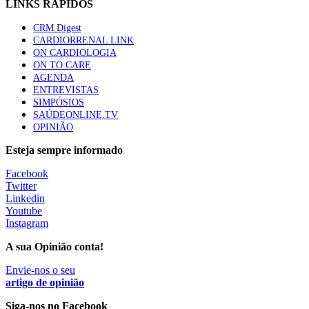
LINKS RÁPIDOS
CRM Digest
Quase quatro em cada dez doentes com enfarte
CARDIORRENAL LINK
apresentavam níveis elevados de Lp(a), revela estudo
ON CARDIOLOGIA
88 visualizações
ON TO CARE
AGENDA
ENTREVISTAS
SIMPÓSIOS
Trodelvy aprovado para primeira linha no cancro da
SAÚDEONLINE.TV
mama triplo negativo metastático em doentes não
OPINIÃO
elegíveis para inibidores PD-(L)1
61 visualizações
Esteja sempre informado
Facebook
MAIS NOTÍCIAS
Twitter
Linkedin
Youtube
Instagram
Quase 11.900 jovens recorreram aos cheques psicólogo e
nutricionista no primeiro mês
A sua Opinião conta!
7 Ago, 2026
|
0 Comments
Envie-nos o seu
artigo de opinião
ULS de Coimbra estreia cirurgia endoscópica do ouvido com
Siga-nos no Facebook