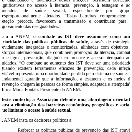
significativos no acesso à literacia, prevenção, à testagem e ao
cuidados de saúde sexual, especialmente por grupo
desproporcionalmente afetados. “Estas barreiras comprometem 
deteção precoce, favorecem a transmissão e contribuem para 
agravamento das desigualdades.”
Para a ANEM,
o combate às IST deve assumir-se como um
prioridade das políticas públicas de saúde
, através de estratégia
devidamente integradas e monitorizadas, alinhadas com objetivos 
esforços internacionais, que combinem promoção da literacia, combat
ao estigma, prevenção, diagnóstico precoce e acesso atempado ao
cuidados. “O combate ao aumento das IST deve ser uma prioridade
Quando existem ferramentas eficazes de prevenção, cada infeçã
evitável representa uma oportunidade perdida pelo sistema de saúde. 
fundamental garantir que a informação, a testagem e os meios d
prevenção chegam às pessoas de forma simples, adaptada e atempada”
afirma Maria Fontão, Presidente da ANEM.
Neste contexto, a Associação defende uma abordagem orientad
para a eliminação das barreiras económicas, geográficas e sociai
que limitam o acesso à saúde sexual.
A ANEM insta os decisores políticos a:
● Reforçar as políticas públicas de prevenção das IST atravé