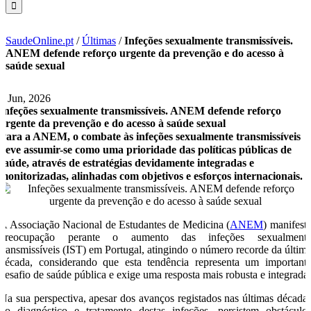
SaudeOnline.pt
/
Últimas
/
Infeções sexualmente transmissíveis.
ANEM defende reforço urgente da prevenção e do acesso à
saúde sexual
2 Jun, 2026
Infeções sexualmente transmissíveis. ANEM defende reforço
urgente da prevenção e do acesso à saúde sexual
Para a ANEM, o combate às infeções sexualmente transmissíveis
deve assumir-se como uma prioridade das políticas públicas de
saúde, através de estratégias devidamente integradas e
monitorizadas, alinhadas com objetivos e esforços internacionais.
A Associação Nacional de Estudantes de Medicina (
ANEM
) manifest
preocupação perante o aumento das infeções sexualment
transmissíveis (IST) em Portugal, atingindo o número recorde da últim
década, considerando que esta tendência representa um important
desafio de saúde pública e exige uma resposta mais robusta e integrada
Na sua perspectiva, apesar dos avanços registados nas últimas década
no diagnóstico e tratamento destas infeções, persistem obstáculo