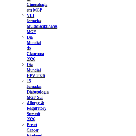
Ginecologia
em MGF
VIII
Jornadas
Multidisciplinares
MGF
Dia
Mundial
do
Glaucoma
2026
Dia
Mundial
HPV 2026
15
Jornadas
Diabetologia
MGF Sul
Allergy &
Respiratory
Summit
2026
Breast
Cancer
Weekend