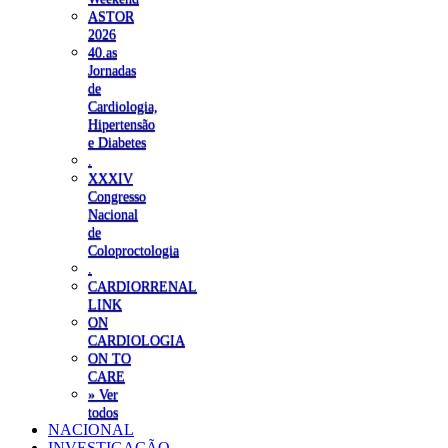
ASTOR
2026
40.as
Jornadas
de
Cardiologia,
Hipertensão
e Diabetes
.
XXXIV
Congresso
Nacional
de
Coloproctologia
.
CARDIORRENAL
LINK
ON
CARDIOLOGIA
ON TO
CARE
» Ver
todos
NACIONAL
INVESTIGAÇÃO