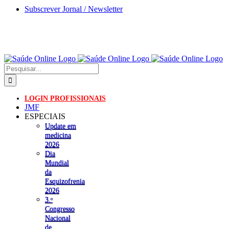
Skip
Subscrever Jornal / Newsletter
to
content
Pesquisar
LOGIN PROFISSIONAIS
JMF
ESPECIAIS
Update em
medicina
2026
Dia
Mundial
da
Esquizofrenia
2026
3.ᵒ
Congresso
Nacional
de