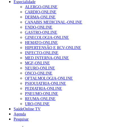
Especialidade
ALERGO-ONLINE
Enfermagem Forense. “Da urgência ao tribunal, cada
CARDIO-ONLINE
gesto conta e cada profissional faz a diferença”
DERMA-ONLINE
203 visualizações
CANABIS MEDICINAL-ONLINE
ENDO-ONLINE
GASTRO-ONLINE
GINECOLOGIA-ONLINE
1.º Episódio do Podcast “Frequência Cardio – Sintoniza
HEMATO-ONLINE
te na Insuficiência Cardíaca” da Bayer
HIPERTENSÃO E RCV-ONLINE
169 visualizações
INFECTO-ONLINE
MED.INTERNA-ONLINE
MGF-ONLINE
NEURO-ONLINE
Alguns milhares de utentes podem ficar sem médico de
ONCO-ONLINE
família com nova regras do registo, alerta associação
OFTALMOLOGIA-ONLINE
132 visualizações
PSIQUIATRIA-ONLINE
PEDIATRIA-ONLINE
PNEUMO-ONLINE
REUMA-ONLINE
URO-ONLINE
“Os programas de rastreio do cancro do pulmão são
SaúdeOnline TV
custo-efetivos e representam um investimento
Agenda
sustentável para os sistemas de saúde”
Pesquisar
93 visualizações