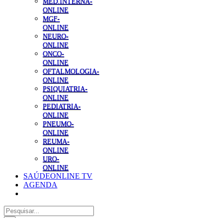
MED.INTERNA-
ONLINE
MGF-
ONLINE
NEURO-
ONLINE
ONCO-
ONLINE
OFTALMOLOGIA-
ONLINE
PSIQUIATRIA-
ONLINE
PEDIATRIA-
ONLINE
PNEUMO-
ONLINE
REUMA-
ONLINE
URO-
ONLINE
SAÚDEONLINE TV
AGENDA
Pesquisar