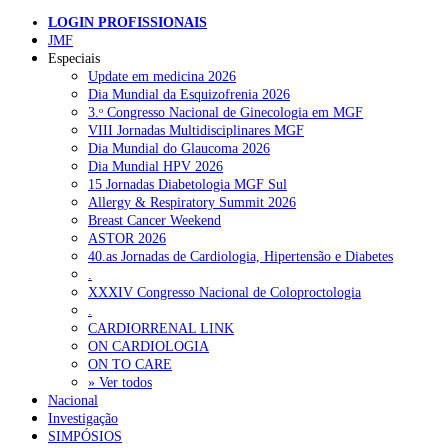
SO/COMUNICADO
LOGIN PROFISSIONAIS
Pesquisar
Notícia relacionad
JMF
Especiais
Infeções sexualmente transmissíveis. “Temos de aumentar 
Update em medicina 2026
acessibilidade ao rastreio em consultas e de forma anónima 
Dia Mundial da Esquizofrenia 2026
NOTÍCIAS RECENTES
confidencial
3.ᵒ Congresso Nacional de Ginecologia em MGF
VIII Jornadas Multidisciplinares MGF
Quase 11.900 jovens recorreram aos cheques psicólogo e
Dia Mundial do Glaucoma 2026
nutricionista no primeiro mês
7 de Agosto, 2026
Dia Mundial HPV 2026
15 Jornadas Diabetologia MGF Sul
ULS de Coimbra estreia cirurgia endoscópica do ouvido com
Allergy & Respiratory Summit 2026
apoio robótico em Portugal
7 de Agosto, 2026
Breast Cancer Weekend
ASTOR 2026
Enfermeiros exigem esclarecimentos sobre eventual gestão
40.as Jornadas de Cardiologia, Hipertensão e Diabetes
privada da ULS do Algarve
7 de Agosto, 2026
.
XXXIV Congresso Nacional de Coloproctologia
Ordem dos Médicos alerta para riscos no novo sistema de acesso
.
a consultas e cirurgias
7 de Agosto, 2026
CARDIORRENAL LINK
ON CARDIOLOGIA
Portugal está a formar os médicos de que precisa?
6 de Agosto,
ON TO CARE
2026
» Ver todos
Nacional
Investigação
SIMPÓSIOS
NOTÍCIAS MAIS LIDAS