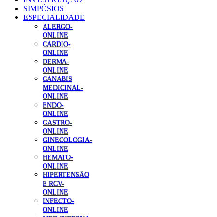
SIMPÓSIOS
ESPECIALIDADE
ALERGO-
ONLINE
CARDIO-
ONLINE
DERMA-
ONLINE
CANABIS
MEDICINAL-
ONLINE
ENDO-
ONLINE
GASTRO-
ONLINE
GINECOLOGIA-
ONLINE
HEMATO-
ONLINE
HIPERTENSÃO
E RCV-
ONLINE
INFECTO-
ONLINE