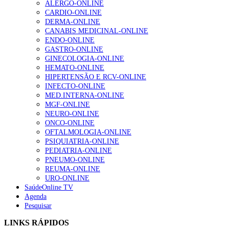
ALERGO-ONLINE
CARDIO-ONLINE
DERMA-ONLINE
CANABIS MEDICINAL-ONLINE
Alguns milhares de utentes podem ficar sem médico de
ENDO-ONLINE
família com nova regras do registo, alerta associação
GASTRO-ONLINE
175 visualizações
GINECOLOGIA-ONLINE
HEMATO-ONLINE
HIPERTENSÃO E RCV-ONLINE
INFECTO-ONLINE
Quase quatro em cada dez doentes com enfarte
MED.INTERNA-ONLINE
apresentavam níveis elevados de Lp(a), revela estudo
MGF-ONLINE
86 visualizações
NEURO-ONLINE
ONCO-ONLINE
OFTALMOLOGIA-ONLINE
PSIQUIATRIA-ONLINE
PEDIATRIA-ONLINE
“Os programas de rastreio do cancro do pulmão são
PNEUMO-ONLINE
custo-efetivos e representam um investimento
REUMA-ONLINE
sustentável para os sistemas de saúde”
URO-ONLINE
66 visualizações
SaúdeOnline TV
Agenda
Pesquisar
Trodelvy aprovado para primeira linha no cancro da
mama triplo negativo metastático em doentes não
LINKS RÁPIDOS
elegíveis para inibidores PD-(L)1