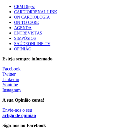
61 visualizações
CRM Digest
CARDIORRENAL LINK
ON CARDIOLOGIA
Especialistas defendem mais potássio na alimentação
ON TO CARE
para ajudar a controlar a hipertensão
AGENDA
57 visualizações
ENTREVISTAS
SIMPÓSIOS
SAÚDEONLINE.TV
OPINIÃO
MAIS NOTÍCIAS
Esteja sempre informado
Facebook
Sindicato diz que nova carreira de médicos dentistas reforça
Twitter
estabilidade no SNS
Linkedin
6 Ago, 2026
|
0 Comments
Youtube
Instagram
A sua Opinião conta!
Mais de 400 utentes beneficiaram de comparticipação reforçada
para tratamentos de infertilidade na Madeira
Envie-nos o seu
artigo de opinião
6 Ago, 2026
|
0 Comments
Siga-nos no Facebook