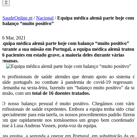
SaudeOnline.pt
/
Nacional
/
Equipa médica alemã parte hoje com
balanço “muito positivo”
26 Mar, 2021
Equipa médica alemã parte hoje com balanço “muito positivo”
Durante a sua missão em Portugal, a equipa médica alemã tratou
16 pacientes em estado grave, a maioria deles durante várias
semanas.
Os profissionais de saúde alemães que deram apoio ao sistema d
saúde português no combate à pandemia de covid-19 regressam 
Alemanha na sexta-feira, fazendo um “balanço muito positivo” da su
missão, com um
total de 16 doentes tratados.
“O nosso balanço pessoal é muito positivo. Chegámos com vário
profissionais de saúde experientes. Embora a equipa tenha sido criad
especialmente para esta tarefa, os nossos procedimentos padrão fizera
com que rapidamente nos tornássemos um grupo bem coordenado”
disse à Lusa Andreas Vossen, porta-voz da equipa.
Esta equipa, a segunda a operar em Portugal, em substituição da qu