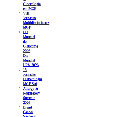
Ginecologia
em MGF
VIII
Jornadas
Multidisciplinares
MGF
Dia
Mundial
do
Glaucoma
2026
Dia
Mundial
HPV 2026
15
Jornadas
Diabetologia
MGF Sul
Allergy &
Respiratory
Summit
2026
Breast
Cancer
Weekend