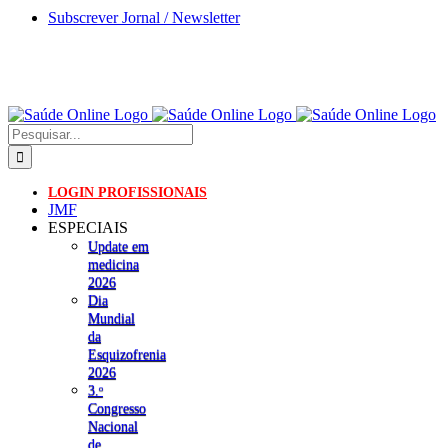
Skip
Subscrever Jornal / Newsletter
to
content
Pesquisar
LOGIN PROFISSIONAIS
JMF
ESPECIAIS
Update em
medicina
2026
Dia
Mundial
da
Esquizofrenia
2026
3.ᵒ
Congresso
Nacional
de