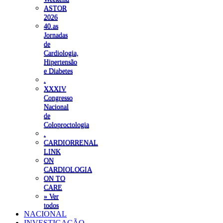
ASTOR
2026
40.as
Jornadas
de
Cardiologia,
Hipertensão
e Diabetes
.
XXXIV
Congresso
Nacional
de
Coloproctologia
.
CARDIORRENAL
LINK
ON
CARDIOLOGIA
ON TO
CARE
» Ver
todos
NACIONAL
INVESTIGAÇÃO