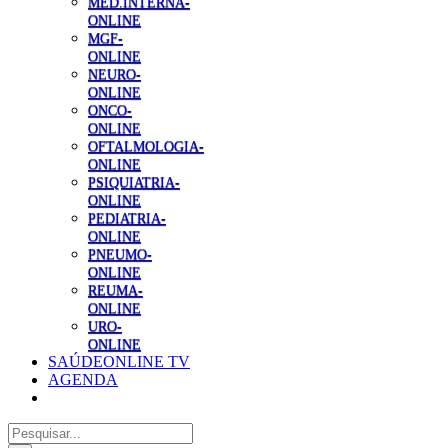
MED.INTERNA-
ONLINE
MGF-
ONLINE
NEURO-
ONLINE
ONCO-
ONLINE
OFTALMOLOGIA-
ONLINE
PSIQUIATRIA-
ONLINE
PEDIATRIA-
ONLINE
PNEUMO-
ONLINE
REUMA-
ONLINE
URO-
ONLINE
SAÚDEONLINE TV
AGENDA
Pesquisar