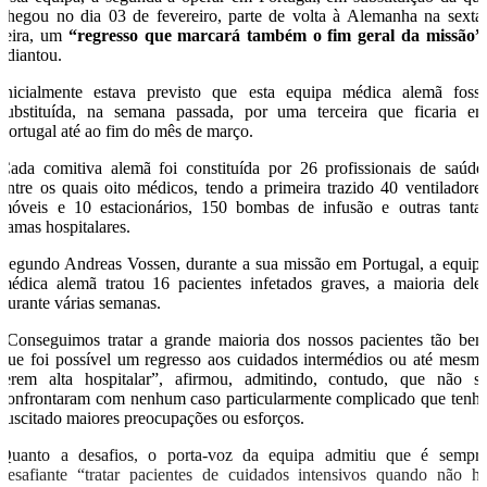
chegou no dia 03 de fevereiro, parte de volta à Alemanha na sexta
feira, um
“regresso que marcará também o fim geral da missão”
adiantou.
Inicialmente estava previsto que esta equipa médica alemã foss
substituída, na semana passada, por uma terceira que ficaria e
Portugal até ao fim do mês de março.
Cada comitiva alemã foi constituída por 26 profissionais de saúde
entre os quais oito médicos, tendo a primeira trazido 40 ventiladore
móveis e 10 estacionários, 150 bombas de infusão e outras tanta
camas hospitalares.
Segundo Andreas Vossen, durante a sua missão em Portugal, a equip
médica alemã tratou 16 pacientes infetados graves, a maioria dele
durante várias semanas.
“Conseguimos tratar a grande maioria dos nossos pacientes tão be
que foi possível um regresso aos cuidados intermédios ou até mesm
terem alta hospitalar”, afirmou, admitindo, contudo, que não s
confrontaram com nenhum caso particularmente complicado que tenh
suscitado maiores preocupações ou esforços.
Quanto a desafios, o porta-voz da equipa admitiu que é sempr
desafiante “tratar pacientes de cuidados intensivos quando não h