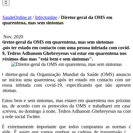
SaudeOnline.pt
/
Infectonline
/
Diretor-geral da OMS em
quarentena, mas sem sintomas
2 Nov, 2020
Diretor-geral da OMS em quarentena, mas sem sintomas
Após ter estado em contacto com uma pessoa infetada com covid-
19, Tedros Adhanom Ghebreyesus vai estar em quarentena nos
próximos dias mas "está bem e sem sintomas".
O diretor-geral da Organização Mundial da Saúde (OMS) anuncio
que iniciou uma quarentena, após ter estado em contacto com um
pessoa infetada com covid-19, especificando que não apresent
sintomas.
“Estou bem e sem sintomas, mas estarei em quarentena nos próximo
dias, de acordo com os protocolos da OMS e trabalharei em casa”
escreveu, no domingo à noite, Tedros Adhanom Ghebreyesus na cont
na rede social Twitter.
“É extremamente importante que todos cumpramos as normas d
saúde. É assim que vamos quebrar as cadeias de transmissão (…)