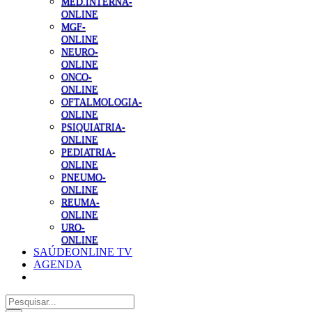
MED.INTERNA-
ONLINE
MGF-
ONLINE
NEURO-
ONLINE
ONCO-
ONLINE
OFTALMOLOGIA-
ONLINE
PSIQUIATRIA-
ONLINE
PEDIATRIA-
ONLINE
PNEUMO-
ONLINE
REUMA-
ONLINE
URO-
ONLINE
SAÚDEONLINE TV
AGENDA
Pesquisar