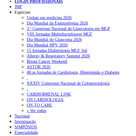
LOGIN PROFISSIONAIS
NOTÍCIAS RECENTES
JMF
Especiais
Update em medicina 2026
Quase 11.900 jovens recorreram aos cheques psicólogo e
Dia Mundial da Esquizofrenia 2026
nutricionista no primeiro mês
7 de Agosto, 2026
3.ᵒ Congresso Nacional de Ginecologia em MGF
VIII Jornadas Multidisciplinares MGF
ULS de Coimbra estreia cirurgia endoscópica do ouvido com
Dia Mundial do Glaucoma 2026
apoio robótico em Portugal
7 de Agosto, 2026
Dia Mundial HPV 2026
15 Jornadas Diabetologia MGF Sul
Enfermeiros exigem esclarecimentos sobre eventual gestão
Allergy & Respiratory Summit 2026
privada da ULS do Algarve
7 de Agosto, 2026
Breast Cancer Weekend
ASTOR 2026
Ordem dos Médicos alerta para riscos no novo sistema de acesso
40.as Jornadas de Cardiologia, Hipertensão e Diabetes
a consultas e cirurgias
7 de Agosto, 2026
.
XXXIV Congresso Nacional de Coloproctologia
Portugal está a formar os médicos de que precisa?
6 de Agosto,
.
2026
CARDIORRENAL LINK
ON CARDIOLOGIA
ON TO CARE
» Ver todos
NOTÍCIAS MAIS LIDAS
Nacional
Investigação
Enfermagem Forense. “Da urgência ao tribunal, cada
SIMPÓSIOS
gesto conta e cada profissional faz a diferença”
Especialidade
203 visualizações