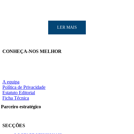
LER MAIS
CONHEÇA-NOS MELHOR
LER MAIS
A equipa
Política de Privacidade
Estatuto Editorial
Partilhe nas redes sociais:
Ficha Técnica
Parceiro estratégico
Pesquisar
SECÇÕES