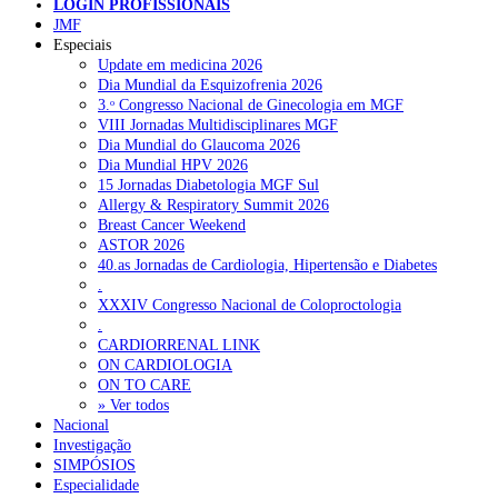
LOGIN PROFISSIONAIS
Pesquisar
JMF
Especiais
Update em medicina 2026
Dia Mundial da Esquizofrenia 2026
NOTÍCIAS RECENTES
3.ᵒ Congresso Nacional de Ginecologia em MGF
VIII Jornadas Multidisciplinares MGF
Quase 11.900 jovens recorreram aos cheques psicólogo e
Dia Mundial do Glaucoma 2026
nutricionista no primeiro mês
7 de Agosto, 2026
Dia Mundial HPV 2026
15 Jornadas Diabetologia MGF Sul
ULS de Coimbra estreia cirurgia endoscópica do ouvido com
Allergy & Respiratory Summit 2026
apoio robótico em Portugal
7 de Agosto, 2026
Breast Cancer Weekend
ASTOR 2026
Enfermeiros exigem esclarecimentos sobre eventual gestão
40.as Jornadas de Cardiologia, Hipertensão e Diabetes
privada da ULS do Algarve
7 de Agosto, 2026
.
XXXIV Congresso Nacional de Coloproctologia
Ordem dos Médicos alerta para riscos no novo sistema de acesso
.
a consultas e cirurgias
7 de Agosto, 2026
CARDIORRENAL LINK
ON CARDIOLOGIA
Portugal está a formar os médicos de que precisa?
6 de Agosto,
ON TO CARE
2026
» Ver todos
Nacional
Investigação
SIMPÓSIOS
NOTÍCIAS MAIS LIDAS
Especialidade