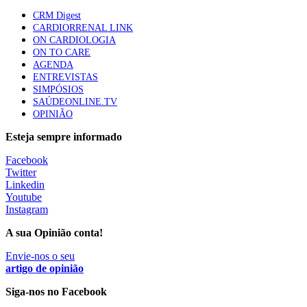
Quase quatro em cada dez doentes com enfarte
CRM Digest
apresentavam níveis elevados de Lp(a), revela estudo
CARDIORRENAL LINK
87 visualizações
ON CARDIOLOGIA
ON TO CARE
AGENDA
ENTREVISTAS
Trodelvy aprovado para primeira linha no cancro da
SIMPÓSIOS
mama triplo negativo metastático em doentes não
SAÚDEONLINE.TV
elegíveis para inibidores PD-(L)1
OPINIÃO
61 visualizações
Esteja sempre informado
MAIS NOTÍCIAS
Facebook
Twitter
Linkedin
Youtube
Quase 11.900 jovens recorreram aos cheques psicólogo e
Instagram
nutricionista no primeiro mês
7 Ago, 2026
|
0 Comments
A sua Opinião conta!
Envie-nos o seu
artigo de opinião
ULS de Coimbra estreia cirurgia endoscópica do ouvido com
apoio robótico em Portugal
Siga-nos no Facebook
7 Ago, 2026
|
0 Comments