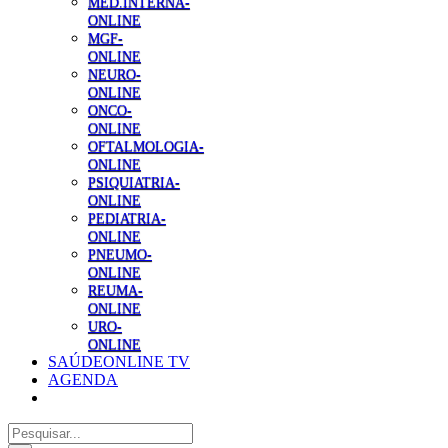
MED.INTERNA-
ONLINE
MGF-
ONLINE
NEURO-
ONLINE
ONCO-
ONLINE
OFTALMOLOGIA-
ONLINE
PSIQUIATRIA-
ONLINE
PEDIATRIA-
ONLINE
PNEUMO-
ONLINE
REUMA-
ONLINE
URO-
ONLINE
SAÚDEONLINE TV
AGENDA
Pesquisar