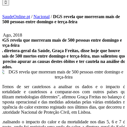
SaudeOnline.pt
/
Nacional
/
DGS revela que morreram mais de
500 pessoas entre domingo e terça-feira
8 Ago, 2018
DGS revela que morreram mais de 500 pessoas entre domingo e
terça-feira
A diretora-geral da Saúde, Graça Freitas, disse hoje que houve
mais de 500 mortos entre domingo e terça-feira, mas salientou que
é preciso apurar as causas destes óbitos e ter cautela na análise do
dados.
“Temos de ser cautelosos a analisar os dados e o impacto d
mortalidade e cautelosos a comparar-nos com outros países qu
utilizam metodologias diferentes”, afirmou Graça Freitas no balanço d
resposta operacional e das medidas adotadas pelas várias entidades n
sequência do calor extremo registado nos últimos dias, que decorreu n
Autoridade Nacional de Proteção Civil, em Lisboa.
Analisando o impacto do calor e da mortalidade nos dias 5, 6 e 7 d
agosto, onde foi registada uma onda de calor, a diretora-geral da Saúd