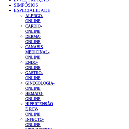
SIMPÓSIOS
ESPECIALIDADE
ALERGO-
ONLINE
CARDIO-
ONLINE
DERMA-
ONLINE
CANABIS
MEDICINAL-
ONLINE
ENDO-
ONLINE
GASTRO-
ONLINE
GINECOLOGIA-
ONLINE
HEMATO-
ONLINE
HIPERTENSÃO
E RCV-
ONLINE
INFECTO-
ONLINE