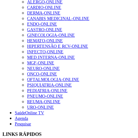
ALERGO-ONLINE
Enfermagem Forense. “Da urgência ao tribunal, cada
CARDIO-ONLINE
gesto conta e cada profissional faz a diferença”
DERMA-ONLINE
203 visualizações
CANABIS MEDICINAL-ONLINE
ENDO-ONLINE
GASTRO-ONLINE
GINECOLOGIA-ONLINE
1.º Episódio do Podcast “Frequência Cardio – Sintoniza
HEMATO-ONLINE
te na Insuficiência Cardíaca” da Bayer
HIPERTENSÃO E RCV-ONLINE
169 visualizações
INFECTO-ONLINE
MED.INTERNA-ONLINE
MGF-ONLINE
NEURO-ONLINE
Alguns milhares de utentes podem ficar sem médico de
ONCO-ONLINE
família com nova regras do registo, alerta associação
OFTALMOLOGIA-ONLINE
132 visualizações
PSIQUIATRIA-ONLINE
PEDIATRIA-ONLINE
PNEUMO-ONLINE
REUMA-ONLINE
URO-ONLINE
“Os programas de rastreio do cancro do pulmão são
SaúdeOnline TV
custo-efetivos e representam um investimento
Agenda
sustentável para os sistemas de saúde”
Pesquisar
93 visualizações
LINKS RÁPIDOS