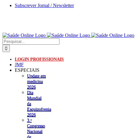
Skip
Subscrever Jornal / Newsletter
to
content
Pesquisar
LOGIN PROFISSIONAIS
JMF
ESPECIAIS
Update em
medicina
2026
Dia
Mundial
da
Esquizofrenia
2026
3.ᵒ
Congresso
Nacional
de