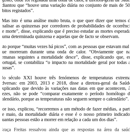
adiantou que “houve uma variação diária no conjunto de mais de 50
óbitos registados”.
“Mas isto é uma análise muito bruta, o que quer dizer que temos d
analisar as quinzenas por corredores de probabilidades de ocorrênci
de morte”, disse, explicando que é preciso estudar as mortes esperada
numa determinada quinzena e aquelas que de facto se observam.
Isto porque “muitas vezes há picos”, com as pessoas que estavam mal 
que morreram durante uma onda de calor. “Obviamente que na
semanas seguintes a mortalidade desce”, disse, explicando que, e
Portugal, se contabiliza “o impacto na mortalidade geral por todas a
causas”.
No século XXI houve três fenómenos de temperaturas extrema
adversas: em 2003, 2013 e 2018, disse a diretora-geral da Saúde
explicando que devido às variações nas datas em que acontecem, à
vezes, não se pode “comparar exatamente o período homólogo d
calendário, porque as temperaturas não seguem sempre o calendário”.
Por isso, explicou, “recorremos a um método de fazer médias, a parti
de maio, da mortalidade diária e esse é o nosso primeiro indicador
quantas pessoas estão a morrer em relação a cada um dos dias”.
Graça Freitas ressalvou ainda que as respostas na área da saúd