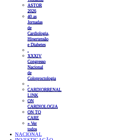
ASTOR
2026
40.as
Jornadas
de
Cardiologia,
Hipertensão
e Diabetes
.
XXXIV
Congresso
Nacional
de
Coloproctologia
.
CARDIORRENAL
LINK
ON
CARDIOLOGIA
ON TO
CARE
» Ver
todos
NACIONAL
INVESTIGAÇÃO