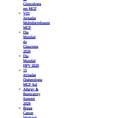
Ginecologia
em MGF
VIII
Jornadas
Multidisciplinares
MGF
Dia
Mundial
do
Glaucoma
2026
Dia
Mundial
HPV 2026
15
Jornadas
Diabetologia
MGF Sul
Allergy &
Respiratory
Summit
2026
Breast
Cancer
Weekend