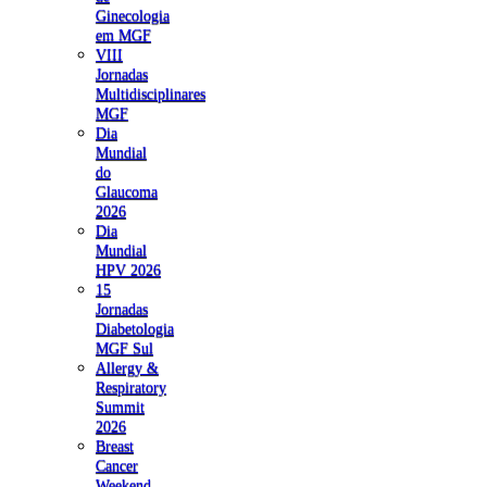
Ginecologia
em MGF
VIII
Jornadas
Multidisciplinares
MGF
Dia
Mundial
do
Glaucoma
2026
Dia
Mundial
HPV 2026
15
Jornadas
Diabetologia
MGF Sul
Allergy &
Respiratory
Summit
2026
Breast
Cancer
Weekend