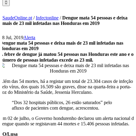
SaudeOnline.pt
/
Infectonline
/
Dengue mata 54 pessoas e deixa
mais de 23 mil infetadas nas Honduras em 2019
18 Jul, 2019
Alerta
Dengue mata 54 pessoas e deixa mais de 23 mil infetadas nas
Honduras em 2019
A febre de dengue já matou 54 pessoas nas Honduras este ano e o
número de pessoas infetadas excede as 23 mil.
Além das 54 mortes, há a registar um total de 23.304 casos de infeção
pelo vírus, dos quais 16.509 são graves, disse na quarta-feira a porta-
voz do Ministério da Saúde, Jessenia Herculano.
“Dos 32 hospitais públicos, 26 estão saturados” pelo
afluxo de pacientes com dengue, acrescentou.
Em 02 de julho, o Governo hondurenho declarou um alerta nacional d
dengue quando se registavam 44 mortes e 15.406 pessoas infetadas.
SO/Lusa