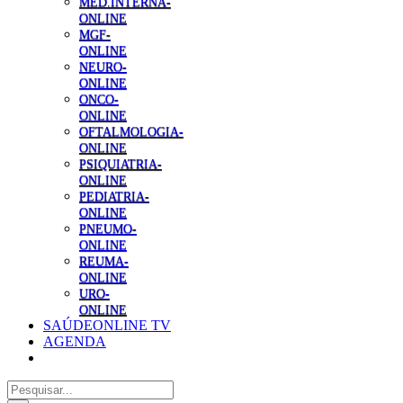
MED.INTERNA-
ONLINE
MGF-
ONLINE
NEURO-
ONLINE
ONCO-
ONLINE
OFTALMOLOGIA-
ONLINE
PSIQUIATRIA-
ONLINE
PEDIATRIA-
ONLINE
PNEUMO-
ONLINE
REUMA-
ONLINE
URO-
ONLINE
SAÚDEONLINE TV
AGENDA
Pesquisar