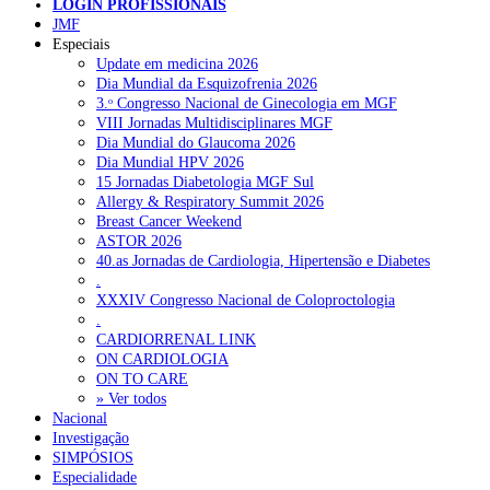
LOGIN PROFISSIONAIS
JMF
NOTÍCIAS RECENTES
Especiais
Update em medicina 2026
Dia Mundial da Esquizofrenia 2026
Portugal está a formar os médicos de que precisa?
6 de Agosto,
3.ᵒ Congresso Nacional de Ginecologia em MGF
2026
VIII Jornadas Multidisciplinares MGF
Dia Mundial do Glaucoma 2026
Estudantes de Medicina representados na 79.ª World Health
Dia Mundial HPV 2026
Assembly
6 de Agosto, 2026
15 Jornadas Diabetologia MGF Sul
Allergy & Respiratory Summit 2026
SCORA X-Change Portugal promove formação internacional
Breast Cancer Weekend
em saúde sexual e reprodutiva
6 de Agosto, 2026
ASTOR 2026
40.as Jornadas de Cardiologia, Hipertensão e Diabetes
ANEM reúne com coordenador do Pacto Estratégico para a
.
Saúde
6 de Agosto, 2026
XXXIV Congresso Nacional de Coloproctologia
.
Sindicato diz que nova carreira de médicos dentistas reforça
CARDIORRENAL LINK
estabilidade no SNS
6 de Agosto, 2026
ON CARDIOLOGIA
ON TO CARE
» Ver todos
NOTÍCIAS MAIS LIDAS
Nacional
Investigação
SIMPÓSIOS
Enfermagem Forense. “Da urgência ao tribunal, cada
Especialidade
gesto conta e cada profissional faz a diferença”