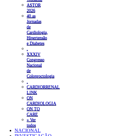
ASTOR
2026
40.as
Jornadas
de
Cardiologia,
Hipertensão
e Diabetes
.
XXXIV
Congresso
Nacional
de
Coloproctologia
.
CARDIORRENAL
LINK
ON
CARDIOLOGIA
ON TO
CARE
» Ver
todos
NACIONAL
INVESTIGAÇÃO