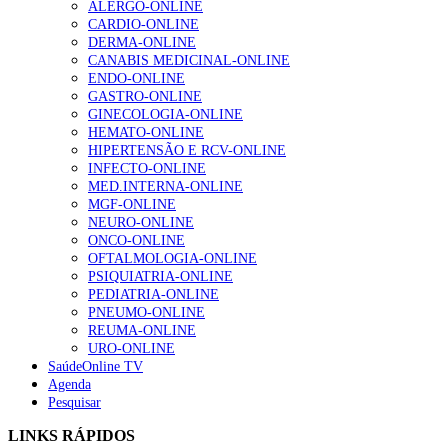
ALERGO-ONLINE
202 visualizações
CARDIO-ONLINE
DERMA-ONLINE
CANABIS MEDICINAL-ONLINE
ENDO-ONLINE
Alguns milhares de utentes podem ficar sem médico de
GASTRO-ONLINE
família com nova regras do registo, alerta associação
GINECOLOGIA-ONLINE
175 visualizações
HEMATO-ONLINE
HIPERTENSÃO E RCV-ONLINE
INFECTO-ONLINE
MED.INTERNA-ONLINE
Quase quatro em cada dez doentes com enfarte
MGF-ONLINE
apresentavam níveis elevados de Lp(a), revela estudo
NEURO-ONLINE
86 visualizações
ONCO-ONLINE
OFTALMOLOGIA-ONLINE
PSIQUIATRIA-ONLINE
PEDIATRIA-ONLINE
“Os programas de rastreio do cancro do pulmão são
PNEUMO-ONLINE
custo-efetivos e representam um investimento
REUMA-ONLINE
sustentável para os sistemas de saúde”
URO-ONLINE
66 visualizações
SaúdeOnline TV
Agenda
Pesquisar
Trodelvy aprovado para primeira linha no cancro da
LINKS RÁPIDOS
mama triplo negativo metastático em doentes não