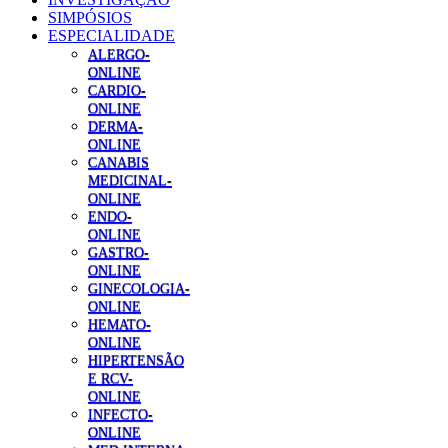
SIMPÓSIOS
ESPECIALIDADE
ALERGO-
ONLINE
CARDIO-
ONLINE
DERMA-
ONLINE
CANABIS
MEDICINAL-
ONLINE
ENDO-
ONLINE
GASTRO-
ONLINE
GINECOLOGIA-
ONLINE
HEMATO-
ONLINE
HIPERTENSÃO
E RCV-
ONLINE
INFECTO-
ONLINE