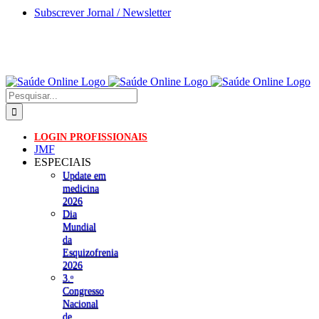
Skip
Subscrever Jornal / Newsletter
to
content
Pesquisar
LOGIN PROFISSIONAIS
JMF
ESPECIAIS
Update em
medicina
2026
Dia
Mundial
da
Esquizofrenia
2026
3.ᵒ
Congresso
Nacional
de