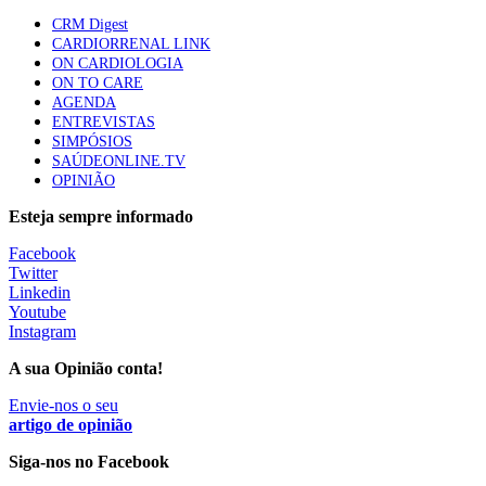
elegíveis para inibidores PD-(L)1
CRM Digest
61 visualizações
CARDIORRENAL LINK
ON CARDIOLOGIA
ON TO CARE
Especialistas defendem mais potássio na alimentação
AGENDA
para ajudar a controlar a hipertensão
ENTREVISTAS
57 visualizações
SIMPÓSIOS
SAÚDEONLINE.TV
OPINIÃO
MAIS NOTÍCIAS
Esteja sempre informado
Facebook
Twitter
Estudo relaciona exposição a pesticidas na infância com idade
Linkedin
da primeira menstruação
Youtube
28 Jul, 2026
Instagram
A sua Opinião conta!
Mulher cega recupera visão com transplante inédito em Itália
28 Jul, 2026
|
0 Comments
Envie-nos o seu
artigo de opinião
Siga-nos no Facebook