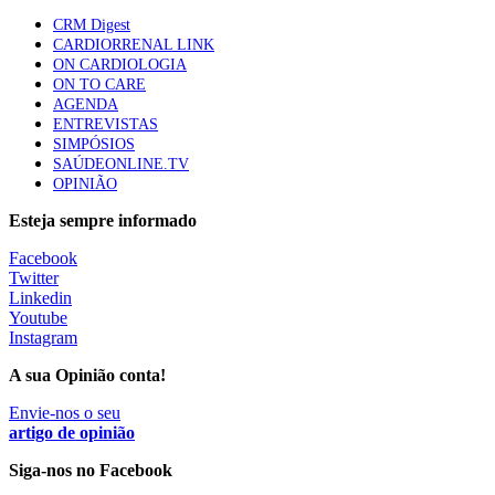
mama triplo negativo metastático em doentes não
CRM Digest
elegíveis para inibidores PD-(L)1
CARDIORRENAL LINK
61 visualizações
ON CARDIOLOGIA
ON TO CARE
AGENDA
Especialistas defendem mais potássio na alimentação
ENTREVISTAS
para ajudar a controlar a hipertensão
SIMPÓSIOS
57 visualizações
SAÚDEONLINE.TV
OPINIÃO
Esteja sempre informado
MAIS NOTÍCIAS
Facebook
Twitter
Linkedin
Sindicato diz que nova carreira de médicos dentistas reforça
Youtube
estabilidade no SNS
Instagram
6 Ago, 2026
|
0 Comments
A sua Opinião conta!
Envie-nos o seu
Mais de 400 utentes beneficiaram de comparticipação reforçada
artigo de opinião
para tratamentos de infertilidade na Madeira
Siga-nos no Facebook
6 Ago, 2026
|
0 Comments