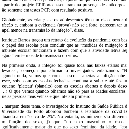
a partir do projeto EPIPorto assentaram na presença de anticorpos 
não somente em testes PCR com resultado positivo.
“Globalmente, as crianças e os adolescentes têm um risco menor d
infeção e, embora a evidencia (prova) não seja forte, parecem ter u
papel menor na transmissão da infeção”, disse.
Henrique Barros traçou um retrato da evolução da pandemia com bas
no papel das escolas para concluir que as “medidas de mitigação d
ambiente escolar funcionam e fazem com que a atividade letiva sej
segura” em termos de transmissão do vírus.
“Na primeira onda, a infeção foi quase toda nas faixas etárias mai
elevadas”, começou por afirmar o investigador, enfatizando: “N
segunda onda, vemos que com as escolas abertas a infeção sobe 
desce, sobe com as escolas fechadas, continua a subir e até faz u
pequeno ‘plateau’ (planalto) com as escolas abertas e depois desce
(…) O que vemos quando olhamos não só para as idades escolares 
que as pessoas mais velhas é que infetam primeiro”.
À margem deste tema, o investigador do Instituto de Saúde Pública d
Universidade do Porto abordou também a letalidade da covid-19
situando-a em “cerca de 2%”. No entanto, os números são diferente
em função do sexo, já que “no sexo masculino o risco 
significativamente maior do que no sexo feminino; da idade, “co