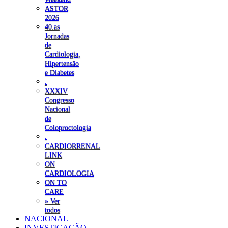
ASTOR
2026
40.as
Jornadas
de
Cardiologia,
Hipertensão
e Diabetes
.
XXXIV
Congresso
Nacional
de
Coloproctologia
.
CARDIORRENAL
LINK
ON
CARDIOLOGIA
ON TO
CARE
» Ver
todos
NACIONAL
INVESTIGAÇÃO