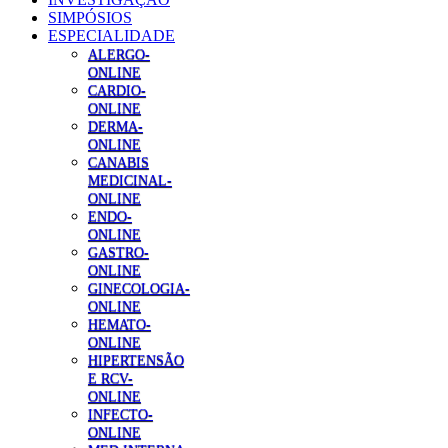
SIMPÓSIOS
ESPECIALIDADE
ALERGO-
ONLINE
CARDIO-
ONLINE
DERMA-
ONLINE
CANABIS
MEDICINAL-
ONLINE
ENDO-
ONLINE
GASTRO-
ONLINE
GINECOLOGIA-
ONLINE
HEMATO-
ONLINE
HIPERTENSÃO
E RCV-
ONLINE
INFECTO-
ONLINE