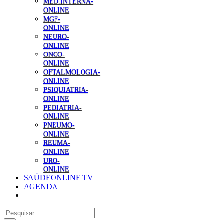
MED.INTERNA-
ONLINE
MGF-
ONLINE
NEURO-
ONLINE
ONCO-
ONLINE
OFTALMOLOGIA-
ONLINE
PSIQUIATRIA-
ONLINE
PEDIATRIA-
ONLINE
PNEUMO-
ONLINE
REUMA-
ONLINE
URO-
ONLINE
SAÚDEONLINE TV
AGENDA
Pesquisar