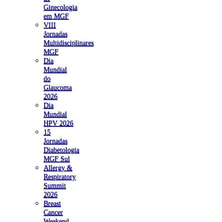
Ginecologia
em MGF
VIII
Jornadas
Multidisciplinares
MGF
Dia
Mundial
do
Glaucoma
2026
Dia
Mundial
HPV 2026
15
Jornadas
Diabetologia
MGF Sul
Allergy &
Respiratory
Summit
2026
Breast
Cancer
Weekend