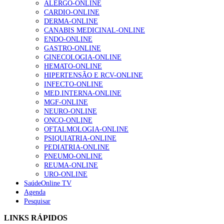
ALERGO-ONLINE
gesto conta e cada profissional faz a diferença”
CARDIO-ONLINE
202 visualizações
DERMA-ONLINE
CANABIS MEDICINAL-ONLINE
ENDO-ONLINE
GASTRO-ONLINE
Alguns milhares de utentes podem ficar sem médico de
GINECOLOGIA-ONLINE
família com nova regras do registo, alerta associação
HEMATO-ONLINE
175 visualizações
HIPERTENSÃO E RCV-ONLINE
INFECTO-ONLINE
MED.INTERNA-ONLINE
MGF-ONLINE
Quase quatro em cada dez doentes com enfarte
NEURO-ONLINE
apresentavam níveis elevados de Lp(a), revela estudo
ONCO-ONLINE
86 visualizações
OFTALMOLOGIA-ONLINE
PSIQUIATRIA-ONLINE
PEDIATRIA-ONLINE
PNEUMO-ONLINE
REUMA-ONLINE
“Os programas de rastreio do cancro do pulmão são
URO-ONLINE
custo-efetivos e representam um investimento
SaúdeOnline TV
sustentável para os sistemas de saúde”
Agenda
66 visualizações
Pesquisar
LINKS RÁPIDOS
Trodelvy aprovado para primeira linha no cancro da