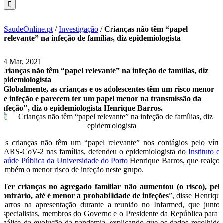
SaudeOnline.pt
/
Investigação
/
Crianças não têm “papel
relevante” na infeção de famílias, diz epidemiologista
24 Mar, 2021
Crianças não têm “papel relevante” na infeção de famílias, diz
epidemiologista
“Globalmente, as crianças e os adolescentes têm um risco menor
de infeção e parecem ter um papel menor na transmissão da
infeção", diz o epidemiologista Henrique Barros.
As crianças não têm um “papel relevante” nos contágios pelo víru
SARS-CoV-2 nas famílias, defendeu o epidemiologista do
Instituto d
Saúde Pública da Universidade do Porto
Henrique Barros, que realço
também o menor risco de infeção neste grupo.
“
Ter crianças no agregado familiar não aumentou (o risco), pel
contrário, até é menor a probabilidade de infeções
”, disse Henriqu
Barros na apresentação durante a reunião no Infarmed, que junto
especialistas, membros do Governo e o Presidente da República para 
análise da evolução da pandemia, explicando que os dados recolhido