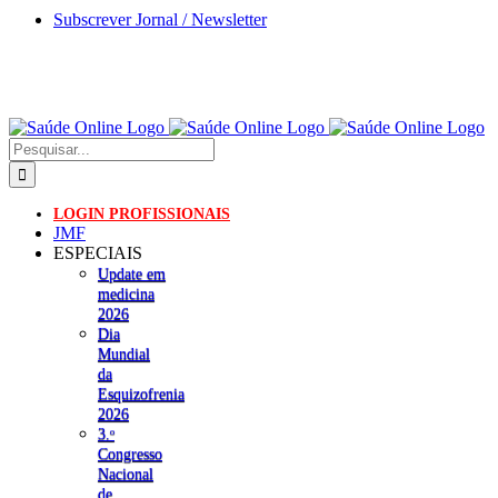
Skip
Subscrever Jornal / Newsletter
to
content
Pesquisar
LOGIN PROFISSIONAIS
JMF
ESPECIAIS
Update em
medicina
2026
Dia
Mundial
da
Esquizofrenia
2026
3.ᵒ
Congresso
Nacional
de