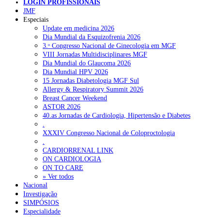
LOGIN PROFISSIONAIS
JMF
Especiais
NOTÍCIAS RECENTES
Update em medicina 2026
Dia Mundial da Esquizofrenia 2026
3.ᵒ Congresso Nacional de Ginecologia em MGF
Portugal está a formar os médicos de que precisa?
6 de Agosto,
VIII Jornadas Multidisciplinares MGF
2026
Dia Mundial do Glaucoma 2026
Dia Mundial HPV 2026
Estudantes de Medicina representados na 79.ª World Health
15 Jornadas Diabetologia MGF Sul
Assembly
6 de Agosto, 2026
Allergy & Respiratory Summit 2026
Breast Cancer Weekend
SCORA X-Change Portugal promove formação internacional
ASTOR 2026
em saúde sexual e reprodutiva
6 de Agosto, 2026
40.as Jornadas de Cardiologia, Hipertensão e Diabetes
.
ANEM reúne com coordenador do Pacto Estratégico para a
XXXIV Congresso Nacional de Coloproctologia
Saúde
6 de Agosto, 2026
.
CARDIORRENAL LINK
Sindicato diz que nova carreira de médicos dentistas reforça
ON CARDIOLOGIA
estabilidade no SNS
6 de Agosto, 2026
ON TO CARE
» Ver todos
Nacional
Investigação
NOTÍCIAS MAIS LIDAS
SIMPÓSIOS
Especialidade
Enfermagem Forense. “Da urgência ao tribunal, cada