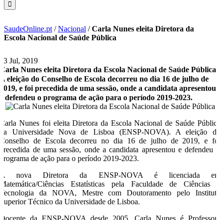
SaudeOnline.pt
/
Nacional
/
Carla Nunes eleita Diretora da
Escola Nacional de Saúde Pública
23 Jul, 2019
Carla Nunes eleita Diretora da Escola Nacional de Saúde Pública
A eleição do Conselho de Escola decorreu no dia 16 de julho de
2019, e foi precedida de uma sessão, onde a candidata apresentou
e defendeu o programa de ação para o período 2019-2023.
Carla Nunes foi eleita Diretora da Escola Nacional de Saúde Públic
da Universidade Nova de Lisboa (ENSP-NOVA). A eleição d
Conselho de Escola decorreu no dia 16 de julho de 2019, e fo
precedida de uma sessão, onde a candidata apresentou e defendeu 
programa de ação para o período 2019-2023.
A nova Diretora da ENSP-NOVA é licenciada e
Matemática/Ciências Estatísticas pela Faculdade de Ciências 
Tecnologia da NOVA, Mestre com Doutoramento pelo Institut
Superior Técnico da Universidade de Lisboa.
Docente da ENSP-NOVA desde 2005, Carla Nunes é Professor