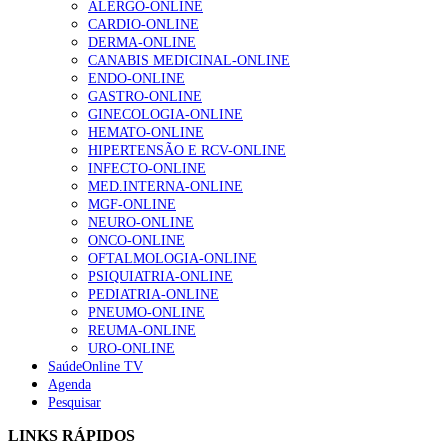
ALERGO-ONLINE
CARDIO-ONLINE
DERMA-ONLINE
CANABIS MEDICINAL-ONLINE
1.º Episódio do Podcast “Frequência Cardio – Sintoniza
ENDO-ONLINE
te na Insuficiência Cardíaca” da Bayer
GASTRO-ONLINE
169 visualizações
GINECOLOGIA-ONLINE
HEMATO-ONLINE
HIPERTENSÃO E RCV-ONLINE
INFECTO-ONLINE
Alguns milhares de utentes podem ficar sem médico de
MED.INTERNA-ONLINE
família com nova regras do registo, alerta associação
MGF-ONLINE
132 visualizações
NEURO-ONLINE
ONCO-ONLINE
OFTALMOLOGIA-ONLINE
PSIQUIATRIA-ONLINE
PEDIATRIA-ONLINE
“Os programas de rastreio do cancro do pulmão são
PNEUMO-ONLINE
custo-efetivos e representam um investimento
REUMA-ONLINE
sustentável para os sistemas de saúde”
URO-ONLINE
93 visualizações
SaúdeOnline TV
Agenda
Pesquisar
Quase quatro em cada dez doentes com enfarte
apresentavam níveis elevados de Lp(a), revela estudo
LINKS RÁPIDOS
87 visualizações