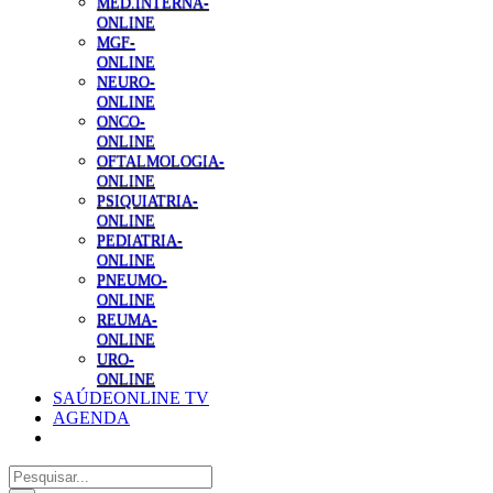
MED.INTERNA-
ONLINE
MGF-
ONLINE
NEURO-
ONLINE
ONCO-
ONLINE
OFTALMOLOGIA-
ONLINE
PSIQUIATRIA-
ONLINE
PEDIATRIA-
ONLINE
PNEUMO-
ONLINE
REUMA-
ONLINE
URO-
ONLINE
SAÚDEONLINE TV
AGENDA
Pesquisar