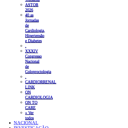
ASTOR
2026
40.as
Jornadas
de
Cardiologia,
Hipertensão
e Diabetes
.
XXXIV
Congresso
Nacional
de
Coloproctologia
.
CARDIORRENAL
LINK
ON
CARDIOLOGIA
ON TO
CARE
» Ver
todos
NACIONAL
INVESTIGAÇÃO