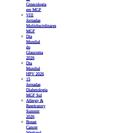
Ginecologia
em MGF
VIII
Jornadas
Multidisciplinares
MGF
Dia
Mundial
do
Glaucoma
2026
Dia
Mundial
HPV 2026
15
Jornadas
Diabetologia
MGF Sul
Allergy &
Respiratory
Summit
2026
Breast
Cancer
Weekend