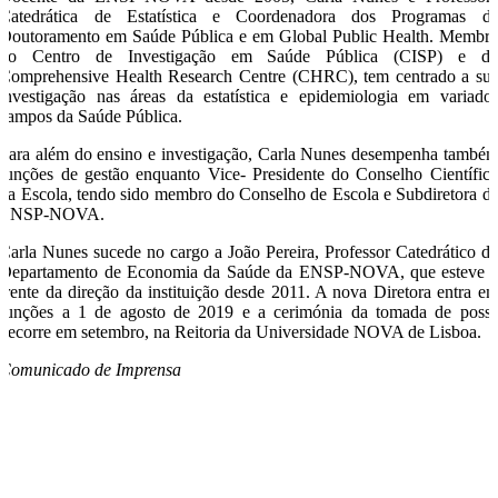
Catedrática de Estatística e Coordenadora dos Programas d
Doutoramento em Saúde Pública e em Global Public Health. Membr
do Centro de Investigação em Saúde Pública (CISP) e d
Comprehensive Health Research Centre (CHRC), tem centrado a su
investigação nas áreas da estatística e epidemiologia em variado
campos da Saúde Pública.
Para além do ensino e investigação, Carla Nunes desempenha també
funções de gestão enquanto Vice- Presidente do Conselho Científic
da Escola, tendo sido membro do Conselho de Escola e Subdiretora d
ENSP-NOVA.
Carla Nunes sucede no cargo a João Pereira, Professor Catedrático d
Departamento de Economia da Saúde da ENSP-NOVA, que esteve 
frente da direção da instituição desde 2011. A nova Diretora entra e
funções a 1 de agosto de 2019 e a cerimónia da tomada de poss
decorre em setembro, na Reitoria da Universidade NOVA de Lisboa.
Comunicado de Imprensa