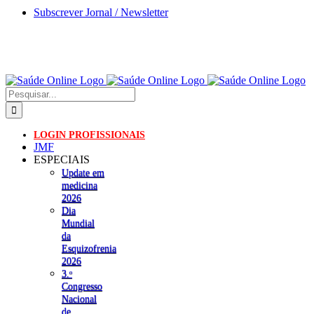
Skip
Subscrever Jornal / Newsletter
to
content
Pesquisar
LOGIN PROFISSIONAIS
JMF
ESPECIAIS
Update em
medicina
2026
Dia
Mundial
da
Esquizofrenia
2026
3.ᵒ
Congresso
Nacional
de