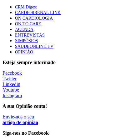
CRM Digest
CARDIORRENAL LINK
ON CARDIOLOGIA
Trodelvy aprovado para primeira linha no cancro da
ON TO CARE
mama triplo negativo metastático em doentes não
AGENDA
elegíveis para inibidores PD-(L)1
ENTREVISTAS
61 visualizações
SIMPÓSIOS
SAÚDEONLINE.TV
OPINIÃO
MAIS NOTÍCIAS
Esteja sempre informado
Facebook
Quase 11.900 jovens recorreram aos cheques psicólogo e
Twitter
nutricionista no primeiro mês
Linkedin
7 Ago, 2026
|
0 Comments
Youtube
Instagram
A sua Opinião conta!
ULS de Coimbra estreia cirurgia endoscópica do ouvido com
apoio robótico em Portugal
Envie-nos o seu
artigo de opinião
7 Ago, 2026
|
0 Comments
Siga-nos no Facebook