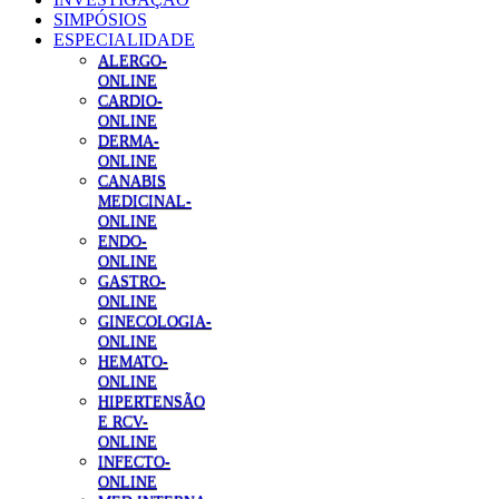
SIMPÓSIOS
ESPECIALIDADE
ALERGO-
ONLINE
CARDIO-
ONLINE
DERMA-
ONLINE
CANABIS
MEDICINAL-
ONLINE
ENDO-
ONLINE
GASTRO-
ONLINE
GINECOLOGIA-
ONLINE
HEMATO-
ONLINE
HIPERTENSÃO
E RCV-
ONLINE
INFECTO-
ONLINE