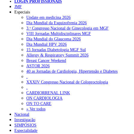
LOGIN PROFISSIONAIS
NOTÍCIAS RECENTES
JMF
Especiais
Update em medicina 2026
Quase 11.900 jovens recorreram aos cheques psicólogo e
Dia Mundial da Esquizofrenia 2026
nutricionista no primeiro mês
7 de Agosto, 2026
3.ᵒ Congresso Nacional de Ginecologia em MGF
VIII Jornadas Multidisciplinares MGF
ULS de Coimbra estreia cirurgia endoscópica do ouvido com
Dia Mundial do Glaucoma 2026
apoio robótico em Portugal
7 de Agosto, 2026
Dia Mundial HPV 2026
15 Jornadas Diabetologia MGF Sul
Enfermeiros exigem esclarecimentos sobre eventual gestão
Allergy & Respiratory Summit 2026
privada da ULS do Algarve
7 de Agosto, 2026
Breast Cancer Weekend
ASTOR 2026
Ordem dos Médicos alerta para riscos no novo sistema de acesso
40.as Jornadas de Cardiologia, Hipertensão e Diabetes
a consultas e cirurgias
7 de Agosto, 2026
.
XXXIV Congresso Nacional de Coloproctologia
Portugal está a formar os médicos de que precisa?
6 de Agosto,
.
2026
CARDIORRENAL LINK
ON CARDIOLOGIA
ON TO CARE
» Ver todos
NOTÍCIAS MAIS LIDAS
Nacional
Investigação
Enfermagem Forense. “Da urgência ao tribunal, cada
SIMPÓSIOS
gesto conta e cada profissional faz a diferença”
Especialidade
203 visualizações