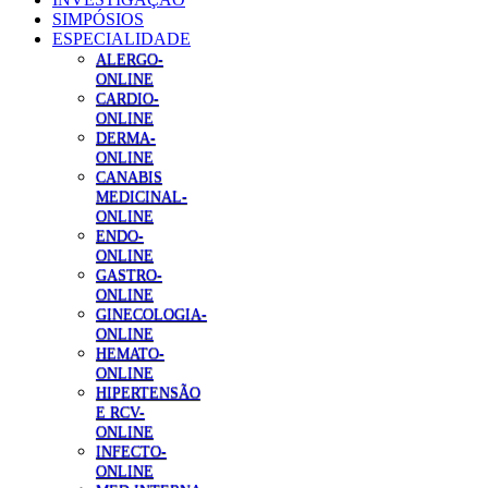
SIMPÓSIOS
ESPECIALIDADE
ALERGO-
ONLINE
CARDIO-
ONLINE
DERMA-
ONLINE
CANABIS
MEDICINAL-
ONLINE
ENDO-
ONLINE
GASTRO-
ONLINE
GINECOLOGIA-
ONLINE
HEMATO-
ONLINE
HIPERTENSÃO
E RCV-
ONLINE
INFECTO-
ONLINE