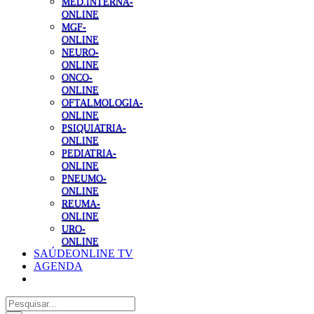
MED.INTERNA-
ONLINE
MGF-
ONLINE
NEURO-
ONLINE
ONCO-
ONLINE
OFTALMOLOGIA-
ONLINE
PSIQUIATRIA-
ONLINE
PEDIATRIA-
ONLINE
PNEUMO-
ONLINE
REUMA-
ONLINE
URO-
ONLINE
SAÚDEONLINE TV
AGENDA
Pesquisar