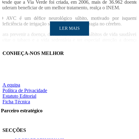
Desde que a Via Verde foi criada, em 2006, mais de 36.962 doente
puderam beneficiar de um melhor tratamento, realça o INEM.
O AVC é um défice neurológico súbito, motivado por isquemi
(deficiência de irrigação sanguínea) ou hemorragia no cérebro.
LER MAIS
Para prevenir a doença, devem ser adotados hábitos de vida saudáveis
evitar o tabaco e a vida sedentária e ter especial atenção a doença
como hipertensão, diabetes ou arritmias cardíacas.
CONHEÇA-NOS MELHOR
SO/LUSA
LER MAIS
A equipa
Política de Privacidade
Estatuto Editorial
Partilhe nas redes sociais:
Ficha Técnica
Parceiro estratégico
Pesquisar
SECÇÕES