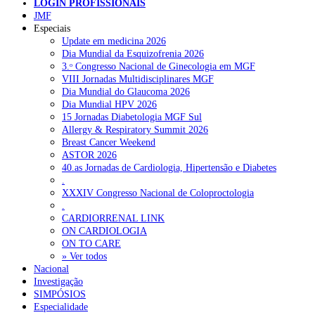
LOGIN PROFISSIONAIS
NOTÍCIAS RECENTES
JMF
Especiais
Update em medicina 2026
Portugal está a formar os médicos de que precisa?
6 de Agosto,
Dia Mundial da Esquizofrenia 2026
2026
3.ᵒ Congresso Nacional de Ginecologia em MGF
VIII Jornadas Multidisciplinares MGF
Estudantes de Medicina representados na 79.ª World Health
Dia Mundial do Glaucoma 2026
Assembly
6 de Agosto, 2026
Dia Mundial HPV 2026
15 Jornadas Diabetologia MGF Sul
SCORA X-Change Portugal promove formação internacional
Allergy & Respiratory Summit 2026
em saúde sexual e reprodutiva
6 de Agosto, 2026
Breast Cancer Weekend
ASTOR 2026
ANEM reúne com coordenador do Pacto Estratégico para a
40.as Jornadas de Cardiologia, Hipertensão e Diabetes
Saúde
6 de Agosto, 2026
.
XXXIV Congresso Nacional de Coloproctologia
Sindicato diz que nova carreira de médicos dentistas reforça
.
estabilidade no SNS
6 de Agosto, 2026
CARDIORRENAL LINK
ON CARDIOLOGIA
ON TO CARE
» Ver todos
NOTÍCIAS MAIS LIDAS
Nacional
Investigação
Enfermagem Forense. “Da urgência ao tribunal, cada
SIMPÓSIOS
gesto conta e cada profissional faz a diferença”
Especialidade
202 visualizações