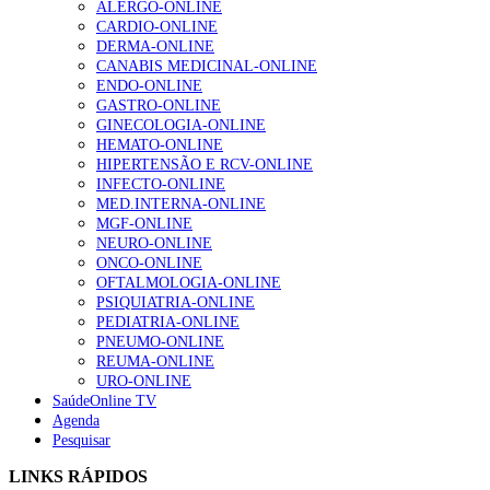
ALERGO-ONLINE
CARDIO-ONLINE
DERMA-ONLINE
CANABIS MEDICINAL-ONLINE
Alguns milhares de utentes podem ficar sem médico de
ENDO-ONLINE
família com nova regras do registo, alerta associação
GASTRO-ONLINE
175 visualizações
GINECOLOGIA-ONLINE
HEMATO-ONLINE
HIPERTENSÃO E RCV-ONLINE
INFECTO-ONLINE
Quase quatro em cada dez doentes com enfarte
MED.INTERNA-ONLINE
apresentavam níveis elevados de Lp(a), revela estudo
MGF-ONLINE
86 visualizações
NEURO-ONLINE
ONCO-ONLINE
OFTALMOLOGIA-ONLINE
PSIQUIATRIA-ONLINE
PEDIATRIA-ONLINE
“Os programas de rastreio do cancro do pulmão são
PNEUMO-ONLINE
custo-efetivos e representam um investimento
REUMA-ONLINE
sustentável para os sistemas de saúde”
URO-ONLINE
66 visualizações
SaúdeOnline TV
Agenda
Pesquisar
Trodelvy aprovado para primeira linha no cancro da
mama triplo negativo metastático em doentes não
LINKS RÁPIDOS
elegíveis para inibidores PD-(L)1