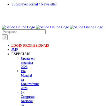
Skip
Subscrever Jornal / Newsletter
to
content
Pesquisar
LOGIN PROFISSIONAIS
JMF
ESPECIAIS
Update em
medicina
2026
Dia
Mundial
da
Esquizofrenia
2026
3.ᵒ
Congresso
Nacional
de