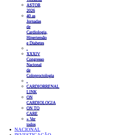
ASTOR
2026
40.as
Jornadas
de
Cardiologia,
Hipertensão
e Diabetes
.
XXXIV
Congresso
Nacional
de
Coloproctologia
.
CARDIORRENAL
LINK
ON
CARDIOLOGIA
ON TO
CARE
» Ver
todos
NACIONAL
INVESTIGAÇÃO