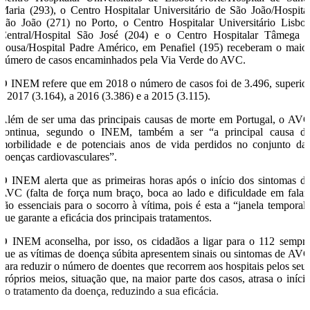
Maria (293), o Centro Hospitalar Universitário de São João/Hospita
São João (271) no Porto, o Centro Hospitalar Universitário Lisbo
Central/Hospital São José (204) e o Centro Hospitalar Tâmega 
Sousa/Hospital Padre Américo, em Penafiel (195) receberam o maio
número de casos encaminhados pela Via Verde do AVC.
O INEM refere que em 2018 o número de casos foi de 3.496, superio
a 2017 (3.164), a 2016 (3.386) e a 2015 (3.115).
Além de ser uma das principais causas de morte em Portugal, o AV
continua, segundo o INEM, também a ser “a principal causa d
morbilidade e de potenciais anos de vida perdidos no conjunto da
doenças cardiovasculares”.
O INEM alerta que as primeiras horas após o início dos sintomas d
AVC (falta de força num braço, boca ao lado e dificuldade em falar
são essenciais para o socorro à vítima, pois é esta a “janela temporal
que garante a eficácia dos principais tratamentos.
O INEM aconselha, por isso, os cidadãos a ligar para o 112 sempr
que as vítimas de doença súbita apresentem sinais ou sintomas de AV
para reduzir o número de doentes que recorrem aos hospitais pelos seu
próprios meios, situação que, na maior parte dos casos, atrasa o iníci
do tratamento da doença, reduzindo a sua eficácia.