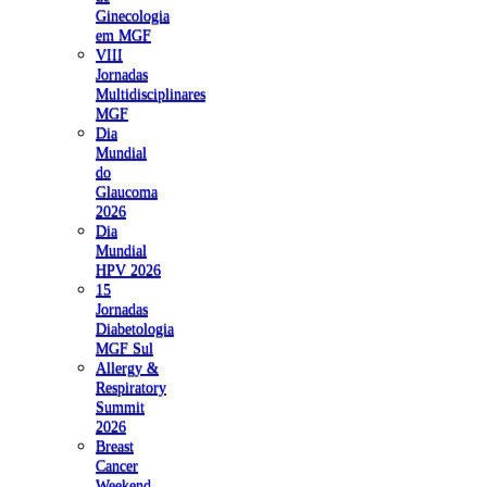
Ginecologia
em MGF
VIII
Jornadas
Multidisciplinares
MGF
Dia
Mundial
do
Glaucoma
2026
Dia
Mundial
HPV 2026
15
Jornadas
Diabetologia
MGF Sul
Allergy &
Respiratory
Summit
2026
Breast
Cancer
Weekend