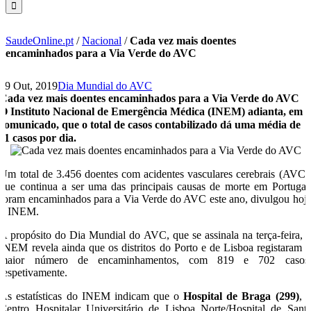
SaudeOnline.pt
/
Nacional
/
Cada vez mais doentes
encaminhados para a Via Verde do AVC
29 Out, 2019
Dia Mundial do AVC
Cada vez mais doentes encaminhados para a Via Verde do AVC
O Instituto Nacional de Emergência Médica (INEM) adianta, em
comunicado, que o total de casos contabilizado dá uma média de
11 casos por dia.
Um total de 3.456 doentes com acidentes vasculares cerebrais (AVC)
que continua a ser uma das principais causas de morte em Portugal
foram encaminhados para a Via Verde do AVC este ano, divulgou hoj
o INEM.
A propósito do Dia Mundial do AVC, que se assinala na terça-feira, 
INEM revela ainda que os distritos do Porto e de Lisboa registaram 
maior número de encaminhamentos, com 819 e 702 casos
respetivamente.
As estatísticas do INEM indicam que o
Hospital de Braga (299)
, 
Centro Hospitalar Universitário de Lisboa Norte/Hospital de Sant