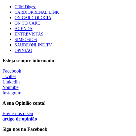
61 visualizações
CRM Digest
CARDIORRENAL LINK
ON CARDIOLOGIA
Especialistas defendem mais potássio na alimentação
ON TO CARE
para ajudar a controlar a hipertensão
AGENDA
57 visualizações
ENTREVISTAS
SIMPÓSIOS
SAÚDEONLINE.TV
OPINIÃO
MAIS NOTÍCIAS
Esteja sempre informado
Facebook
Sindicato diz que nova carreira de médicos dentistas reforça
Twitter
estabilidade no SNS
Linkedin
6 Ago, 2026
|
0 Comments
Youtube
Instagram
A sua Opinião conta!
Mais de 400 utentes beneficiaram de comparticipação reforçada
para tratamentos de infertilidade na Madeira
Envie-nos o seu
artigo de opinião
6 Ago, 2026
|
0 Comments
Siga-nos no Facebook