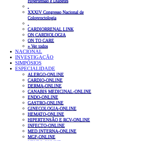
Hipertensão e Diabetes
.
XXXIV Congresso Nacional de
Coloproctologia
.
CARDIORRENAL LINK
ON CARDIOLOGIA
ON TO CARE
» Ver todos
NACIONAL
INVESTIGAÇÃO
SIMPÓSIOS
ESPECIALIDADE
ALERGO-ONLINE
CARDIO-ONLINE
DERMA-ONLINE
CANABIS MEDICINAL-ONLINE
ENDO-ONLINE
GASTRO-ONLINE
GINECOLOGIA-ONLINE
HEMATO-ONLINE
HIPERTENSÃO E RCV-ONLINE
INFECTO-ONLINE
MED.INTERNA-ONLINE
MGF-ONLINE