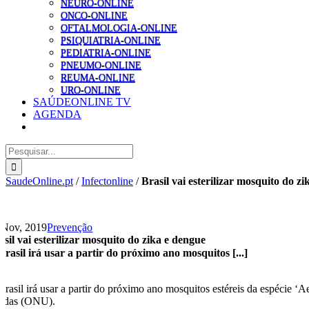
NEURO-ONLINE
ONCO-ONLINE
OFTALMOLOGIA-ONLINE
PSIQUIATRIA-ONLINE
PEDIATRIA-ONLINE
PNEUMO-ONLINE
REUMA-ONLINE
URO-ONLINE
SAÚDEONLINE TV
AGENDA
Pesquisar
SaudeOnline.pt
/
Infectonline
/
Brasil vai esterilizar mosquito do z
 Nov, 2019
Prevenção
asil vai esterilizar mosquito do zika e dengue
Brasil irá usar a partir do próximo ano mosquitos [...]
Brasil irá usar a partir do próximo ano mosquitos estéreis da espécie 
idas (ONU).