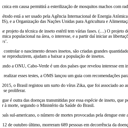
técnica em causa permitirá a esterilização de mosquitos machos com rad
método está a ser usado pela Agência Internacional de Energia Atómi
MS), e a Organização das Nações Unidas para Agricultura e Alimenta
sse projeto da técnica de inseto estéril tem várias fases. (…) O projeto
nâmica populacional na área, o interesse, e a partir daí iniciar as libe
ws’.
ra controlar o nascimento desses insetos, são criadas grandes quantidad
o se reproduzirem, ajudam a baixar a população de insetos.
gundo a ONU, Cabo-Verde é um dos países que revelou interesse em imple
ra realizar esses testes, a OMS lançou um guia com recomendações para o
 2015, o Brasil registou um surto do vírus Zika, que foi associado ao 
a se proliferar.
ngue é outra das doenças transmitidas por essa espécie de inseto, que p
var à morte, segundo o Ministério da Saúde do Brasil.
 país sul-americano, o número de mortes provocadas pela dengue este a
é 12 de outubro último, morreram 689 pessoas em decorrência da doenç