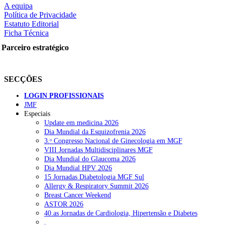
A equipa
Política de Privacidade
rtilhe nas redes sociais:
Estatuto Editorial
Ficha Técnica
Parceiro estratégico
squisar
SECÇÕES
OTÍCIAS RECENTES
LOGIN PROFISSIONAIS
Quase 11.900 jovens recorreram aos cheques psicólogo e nutricioni
JMF
Especiais
Update em medicina 2026
ULS de Coimbra estreia cirurgia endoscópica do ouvido com apoio
Dia Mundial da Esquizofrenia 2026
3.ᵒ Congresso Nacional de Ginecologia em MGF
Enfermeiros exigem esclarecimentos sobre eventual gestão privad
VIII Jornadas Multidisciplinares MGF
Dia Mundial do Glaucoma 2026
Ordem dos Médicos alerta para riscos no novo sistema de acesso a c
Dia Mundial HPV 2026
15 Jornadas Diabetologia MGF Sul
Portugal está a formar os médicos de que precisa?
6 de Agosto, 202
Allergy & Respiratory Summit 2026
Breast Cancer Weekend
ASTOR 2026
OTÍCIAS MAIS LIDAS
40.as Jornadas de Cardiologia, Hipertensão e Diabetes
.