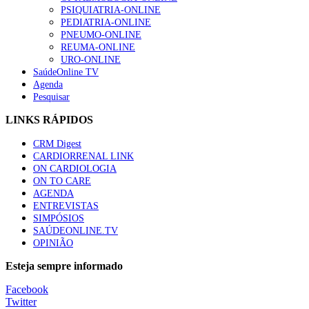
Quase quatro em cada dez doentes com enfarte apresentavam
PSIQUIATRIA-ONLINE
86 visualizações
PEDIATRIA-ONLINE
PNEUMO-ONLINE
REUMA-ONLINE
URO-ONLINE
SaúdeOnline TV
Trodelvy aprovado para primeira linha no cancro da mama tr
Agenda
61 visualizações
Pesquisar
LINKS RÁPIDOS
CRM Digest
MAIS NOTÍCIAS
CARDIORRENAL LINK
ON CARDIOLOGIA
ON TO CARE
Estudo relaciona exposição a pesticidas na infância com idade d
AGENDA
28 Jul, 2026
ENTREVISTAS
SIMPÓSIOS
SAÚDEONLINE.TV
Mulher cega recupera visão com transplante inédito em Itália
OPINIÃO
28 Jul, 2026
|
0 Comments
Esteja sempre informado
Facebook
Twitter