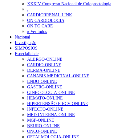
Enfermagem Forense. “Da urgência ao tribunal, cada gesto c
XXXIV Congresso Nacional de Coloproctologia
202 visualizações
.
CARDIORRENAL LINK
ON CARDIOLOGIA
ON TO CARE
» Ver todos
Nacional
Alguns milhares de utentes podem ficar sem médico de famíl
Investigação
155 visualizações
SIMPÓSIOS
Especialidade
ALERGO-ONLINE
CARDIO-ONLINE
DERMA-ONLINE
1.º Episódio do Podcast “Frequência Cardio – Sintoniza-te 
CANABIS MEDICINAL-ONLINE
99 visualizações
ENDO-ONLINE
GASTRO-ONLINE
GINECOLOGIA-ONLINE
HEMATO-ONLINE
HIPERTENSÃO E RCV-ONLINE
“Os programas de rastreio do cancro do pulmão são custo-ef
INFECTO-ONLINE
88 visualizações
MED.INTERNA-ONLINE
MGF-ONLINE
NEURO-ONLINE
ONCO-ONLINE
OFTALMOLOGIA-ONLINE