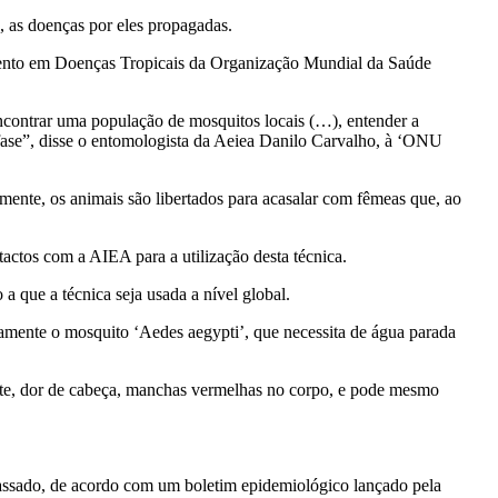
, as doenças por eles propagadas.
mento em Doenças Tropicais da Organização Mundial da Saúde
e encontrar uma população de mosquitos locais (…), entender a
sa fase”, disse o entomologista da Aeiea Danilo Carvalho, à ‘ONU
rmente, os animais são libertados para acasalar com fêmeas que, ao
actos com a AIEA para a utilização desta técnica.
a que a técnica seja usada a nível global.
samente o mosquito ‘Aedes aegypti’, que necessita de água parada
petite, dor de cabeça, manchas vermelhas no corpo, e pode mesmo
assado, de acordo com um boletim epidemiológico lançado pela