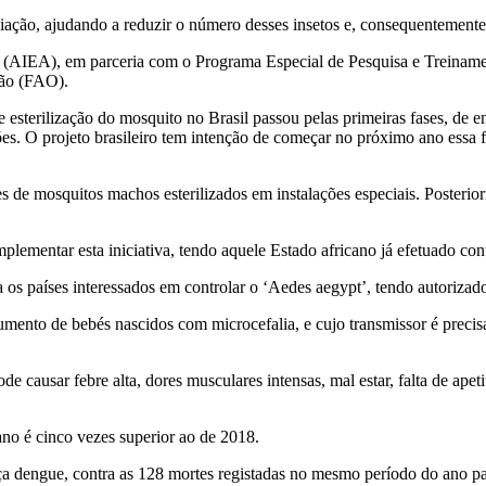
iação, ajudando a reduzir o número desses insetos e, consequentemente
ca (AIEA), em parceria com o Programa Especial de Pesquisa e Treina
ção (FAO).
 de esterilização do mosquito no Brasil passou pelas primeiras fases, d
rtações. O projeto brasileiro tem intenção de começar no próximo ano es
es de mosquitos machos esterilizados em instalações especiais. Posterio
mentar esta iniciativa, tendo aquele Estado africano já efetuado cont
s países interessados em controlar o ‘Aedes aegypt’, tendo autorizado 
aumento de bebés nascidos com microcefalia, e cujo transmissor é preci
ode causar febre alta, dores musculares intensas, mal estar, falta de a
no é cinco vezes superior ao de 2018.
a dengue, contra as 128 mortes registadas no mesmo período do ano p