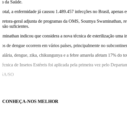
sta da Saúde.
 total, a enfermidade já causou 1.489.457 infecções no Brasil, apenas
diretora-geral adjunta de programas da OMS, Soumya Swaminathan, reve
 são suficientes.
aminathan indicou que considera a nova técnica de esterilização uma in
sos de dengue ocorrem em vários países, principalmente no subcontinen
malária, dengue, zika, chikungunya e a febre amarela afetam 17% do t
Técnica de Insetos Estéreis foi aplicada pela primeira vez pelo Depart
USA/SO
CONHEÇA-NOS MELHOR