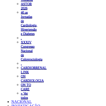
ASTOR
2026
40.as
Jornadas
de
Cardiologia,
Hipertensão
e Diabetes
.
XXXIV
Congresso
Nacional
de
Coloproctologia
.
CARDIORRENAL
LINK
ON
CARDIOLOGIA
ON TO
CARE
» Ver
todos
NACIONAL
INVESTIGAÇÃO