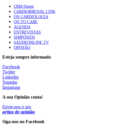
87 visualizações
CRM Digest
CARDIORRENAL LINK
ON CARDIOLOGIA
ON TO CARE
Trodelvy aprovado para primeira linha no cancro da
AGENDA
mama triplo negativo metastático em doentes não
ENTREVISTAS
elegíveis para inibidores PD-(L)1
SIMPÓSIOS
61 visualizações
SAÚDEONLINE.TV
OPINIÃO
MAIS NOTÍCIAS
Esteja sempre informado
Facebook
Twitter
Enfermeiros exigem esclarecimentos sobre eventual gestão
Linkedin
privada da ULS do Algarve
Youtube
7 Ago, 2026
|
0 Comments
Instagram
A sua Opinião conta!
Estudantes de Medicina representados na 79.ª World Health
Envie-nos o seu
Assembly
artigo de opinião
6 Ago, 2026
|
0 Comments
Siga-nos no Facebook