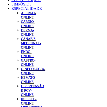
SIMPÓSIOS
ESPECIALIDADE
ALERGO-
ONLINE
CARDIO-
ONLINE
DERMA-
ONLINE
CANABIS
MEDICINAL-
ONLINE
ENDO-
ONLINE
GASTRO-
ONLINE
GINECOLOGIA-
ONLINE
HEMATO-
ONLINE
HIPERTENSÃO
E RCV-
ONLINE
INFECTO-
ONLINE