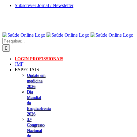
Skip
Subscrever Jornal / Newsletter
to
content
Pesquisar
LOGIN PROFISSIONAIS
JMF
ESPECIAIS
Update em
medicina
2026
Dia
Mundial
da
Esquizofrenia
2026
3.ᵒ
Congresso
Nacional
de