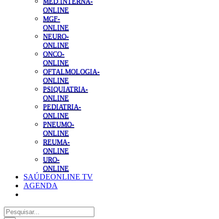
MED.INTERNA-
ONLINE
MGF-
ONLINE
NEURO-
ONLINE
ONCO-
ONLINE
OFTALMOLOGIA-
ONLINE
PSIQUIATRIA-
ONLINE
PEDIATRIA-
ONLINE
PNEUMO-
ONLINE
REUMA-
ONLINE
URO-
ONLINE
SAÚDEONLINE TV
AGENDA
Pesquisar