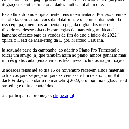
integrações e outras funcionalidades multicanal all in one.
“Esta altura do ano é tipicamente mais movimentada. Por isso criamos
esta oferta: com as soluções da plataforma e o acompanhamento da
nossa equipa, queremos aumentar a pegada digital dos nossos
utilizadores, desenvolvendo estratégias de marketing multicanal
altamente eficazes para as vendas de fim do ano e início de 2022”,
explica o Head de Marketing da E-goi, Marcelo Caruana.
Na segunda parte da campanha, ao aderir o Plano Pro Trimestral e
indicar um amigo (a) que também adira ao plano, ambos ganham mais
um mês grátis cada, para além dos três meses incluídos na promoção.
As adesões feitas até ao dia 15 de novembro recebem ainda materiais
exclusivos para se preparar para as vendas de fim de ano, com Kit
Black Friday, calendário de marketing 2022, cronograma e glossário d
marketing e outros conteúdos.
Para participar da promoção,
clique aqui
!