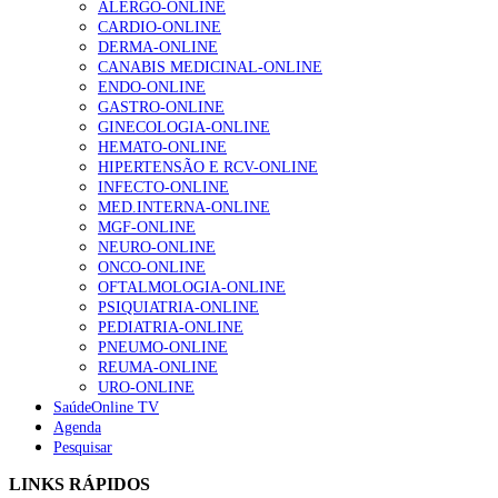
ALERGO-ONLINE
203 visualizações
CARDIO-ONLINE
DERMA-ONLINE
CANABIS MEDICINAL-ONLINE
ENDO-ONLINE
1.º Episódio do Podcast “Frequência Cardio – Sintoniza
GASTRO-ONLINE
te na Insuficiência Cardíaca” da Bayer
GINECOLOGIA-ONLINE
169 visualizações
HEMATO-ONLINE
HIPERTENSÃO E RCV-ONLINE
INFECTO-ONLINE
MED.INTERNA-ONLINE
Alguns milhares de utentes podem ficar sem médico de
MGF-ONLINE
família com nova regras do registo, alerta associação
NEURO-ONLINE
132 visualizações
ONCO-ONLINE
OFTALMOLOGIA-ONLINE
PSIQUIATRIA-ONLINE
PEDIATRIA-ONLINE
“Os programas de rastreio do cancro do pulmão são
PNEUMO-ONLINE
custo-efetivos e representam um investimento
REUMA-ONLINE
sustentável para os sistemas de saúde”
URO-ONLINE
93 visualizações
SaúdeOnline TV
Agenda
Pesquisar
Quase quatro em cada dez doentes com enfarte
LINKS RÁPIDOS
apresentavam níveis elevados de Lp(a), revela estudo