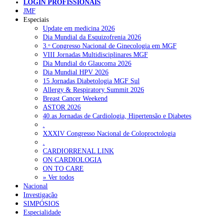
LOGIN PROFISSIONAIS
JMF
NOTÍCIAS RECENTES
Especiais
Update em medicina 2026
Dia Mundial da Esquizofrenia 2026
Quase 11.900 jovens recorreram aos cheques psicólogo e
3.ᵒ Congresso Nacional de Ginecologia em MGF
nutricionista no primeiro mês
7 de Agosto, 2026
VIII Jornadas Multidisciplinares MGF
Dia Mundial do Glaucoma 2026
ULS de Coimbra estreia cirurgia endoscópica do ouvido com
Dia Mundial HPV 2026
apoio robótico em Portugal
7 de Agosto, 2026
15 Jornadas Diabetologia MGF Sul
Allergy & Respiratory Summit 2026
Enfermeiros exigem esclarecimentos sobre eventual gestão
Breast Cancer Weekend
privada da ULS do Algarve
7 de Agosto, 2026
ASTOR 2026
40.as Jornadas de Cardiologia, Hipertensão e Diabetes
Ordem dos Médicos alerta para riscos no novo sistema de acesso
.
a consultas e cirurgias
7 de Agosto, 2026
XXXIV Congresso Nacional de Coloproctologia
.
Portugal está a formar os médicos de que precisa?
6 de Agosto,
CARDIORRENAL LINK
2026
ON CARDIOLOGIA
ON TO CARE
» Ver todos
NOTÍCIAS MAIS LIDAS
Nacional
Investigação
SIMPÓSIOS
Enfermagem Forense. “Da urgência ao tribunal, cada
Especialidade
gesto conta e cada profissional faz a diferença”