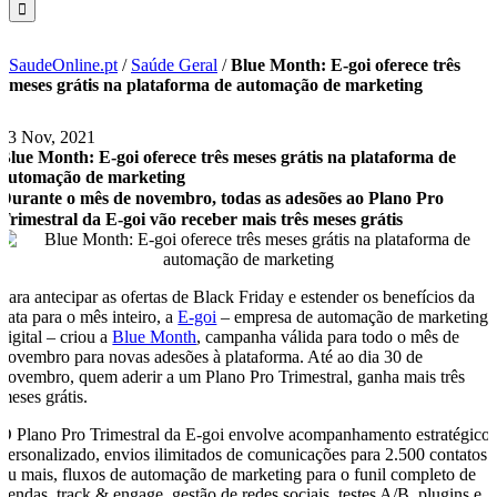
SaudeOnline.pt
/
Saúde Geral
/
Blue Month: E-goi oferece três
meses grátis na plataforma de automação de marketing
23 Nov, 2021
Blue Month: E-goi oferece três meses grátis na plataforma de
automação de marketing
Durante o mês de novembro, todas as adesões ao Plano Pro
Trimestral da E-goi vão receber mais três meses grátis
Para antecipar as ofertas de Black Friday e estender os benefícios da
data para o mês inteiro, a
E-goi
– empresa de automação de marketing
digital – criou a
Blue Month
, campanha válida para todo o mês de
novembro para novas adesões à plataforma. Até ao dia 30 de
novembro, quem aderir a um Plano Pro Trimestral, ganha mais três
meses grátis.
O Plano Pro Trimestral da E-goi envolve acompanhamento estratégico
personalizado, envios ilimitados de comunicações para 2.500 contatos
ou mais, fluxos de automação de marketing para o funil completo de
vendas, track & engage, gestão de redes sociais, testes A/B, plugins e