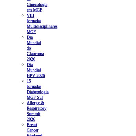
Ginecologia
em MGF
VIII
Jornadas
Multidisciplinares
MGF
Dia
Mundial
do
Glaucoma
2026
Dia
Mundial
HPV 2026
15
Jornadas
Diabetologia
MGF Sul
Allergy &
Respiratory
Summit
2026
Breast
Cancer
Weekend