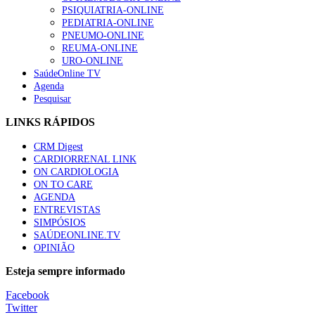
PSIQUIATRIA-ONLINE
“Os programas de rastreio do cancro do pulmão são custo-ef
PEDIATRIA-ONLINE
88 visualizações
PNEUMO-ONLINE
REUMA-ONLINE
URO-ONLINE
SaúdeOnline TV
Agenda
Pesquisar
Quase quatro em cada dez doentes com enfarte apresentavam
86 visualizações
LINKS RÁPIDOS
CRM Digest
CARDIORRENAL LINK
ON CARDIOLOGIA
Trodelvy aprovado para primeira linha no cancro da mama tr
ON TO CARE
61 visualizações
AGENDA
ENTREVISTAS
SIMPÓSIOS
SAÚDEONLINE.TV
OPINIÃO
MAIS NOTÍCIAS
Esteja sempre informado
ULS Alto Alentejo e IPO de Lisboa reforçam cooperação em Onco
Facebook
5 Ago, 2026
|
0 Comments
Twitter