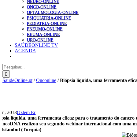
NEURO-ONLINE
ONCO-ONLINE
OFTALMOLOGIA-ONLINE
PSIQUIATRIA-ONLINE
PEDIATRIA-ONLINE
PNEUMO-ONLINE
REUMA-ONLINE
URO-ONLINE
SAÚDEONLINE TV
AGENDA
Pesquisar
SaudeOnline.pt
/
Onconline
/
Biópsia líquida, uma ferramenta efi
Jun, 2018
Özlem Er
ópsia líquida, uma ferramenta eficaz para o tratamento do cancro
OncoDNA realizou seu segundo webinar internacional com uma mas
 Istambul (Turquia)