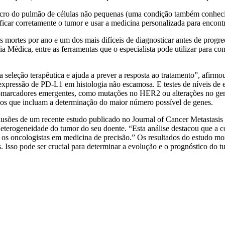
cancro do pulmão de células não pequenas (uma condição também conhec
ficar corretamente o tumor e usar a medicina personalizada para encont
tes por ano e um dos mais difíceis de diagnosticar antes de progredir
ica, entre as ferramentas que o especialista pode utilizar para conhe
a seleção terapêutica e ajuda a prever a resposta ao tratamento”, afirm
essão de PD-L1 em histologia não escamosa. E testes de níveis de ex
omarcadores emergentes, como mutações no HER2 ou alterações no gene
nsos que incluam a determinação do maior número possível de genes.
clusões de um recente estudo publicado no Journal of Cancer Metastasi
a heterogeneidade do tumor do seu doente. “Esta análise destacou que 
r os oncologistas em medicina de precisão.” Os resultados do estudo mo
so pode ser crucial para determinar a evolução e o prognóstico do tum