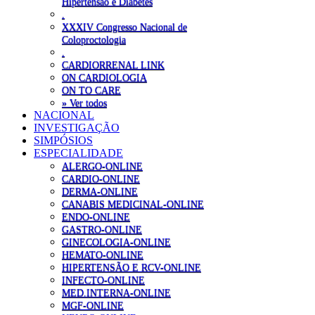
Hipertensão e Diabetes
.
XXXIV Congresso Nacional de
Coloproctologia
.
CARDIORRENAL LINK
ON CARDIOLOGIA
ON TO CARE
» Ver todos
NACIONAL
INVESTIGAÇÃO
SIMPÓSIOS
ESPECIALIDADE
ALERGO-ONLINE
CARDIO-ONLINE
DERMA-ONLINE
CANABIS MEDICINAL-ONLINE
ENDO-ONLINE
GASTRO-ONLINE
GINECOLOGIA-ONLINE
HEMATO-ONLINE
HIPERTENSÃO E RCV-ONLINE
INFECTO-ONLINE
MED.INTERNA-ONLINE
MGF-ONLINE