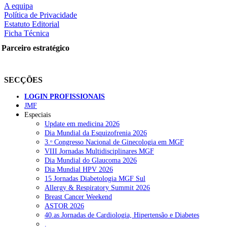
A equipa
Política de Privacidade
Estatuto Editorial
Ficha Técnica
rtilhe nas redes sociais:
Parceiro estratégico
SECÇÕES
LOGIN PROFISSIONAIS
JMF
Especiais
squisar
Update em medicina 2026
Dia Mundial da Esquizofrenia 2026
3.ᵒ Congresso Nacional de Ginecologia em MGF
OTÍCIAS RECENTES
VIII Jornadas Multidisciplinares MGF
Dia Mundial do Glaucoma 2026
Dia Mundial HPV 2026
Quase 11.900 jovens recorreram aos cheques psicólogo e nutricioni
15 Jornadas Diabetologia MGF Sul
Allergy & Respiratory Summit 2026
ULS de Coimbra estreia cirurgia endoscópica do ouvido com apoio
Breast Cancer Weekend
ASTOR 2026
Enfermeiros exigem esclarecimentos sobre eventual gestão privad
40.as Jornadas de Cardiologia, Hipertensão e Diabetes
.