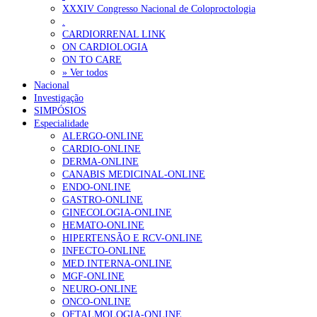
Ordem dos Médicos alerta para riscos no novo sistema de acesso a c
XXXIV Congresso Nacional de Coloproctologia
.
Portugal está a formar os médicos de que precisa?
6 de Agosto, 202
CARDIORRENAL LINK
ON CARDIOLOGIA
ON TO CARE
OTÍCIAS MAIS LIDAS
» Ver todos
Nacional
Investigação
Enfermagem Forense. “Da urgência ao tribunal, cada gesto c
SIMPÓSIOS
202 visualizações
Especialidade
ALERGO-ONLINE
CARDIO-ONLINE
DERMA-ONLINE
CANABIS MEDICINAL-ONLINE
Alguns milhares de utentes podem ficar sem médico de famíl
ENDO-ONLINE
155 visualizações
GASTRO-ONLINE
GINECOLOGIA-ONLINE
HEMATO-ONLINE
HIPERTENSÃO E RCV-ONLINE
INFECTO-ONLINE
1.º Episódio do Podcast “Frequência Cardio – Sintoniza-te 
MED.INTERNA-ONLINE
99 visualizações
MGF-ONLINE
NEURO-ONLINE
ONCO-ONLINE
OFTALMOLOGIA-ONLINE