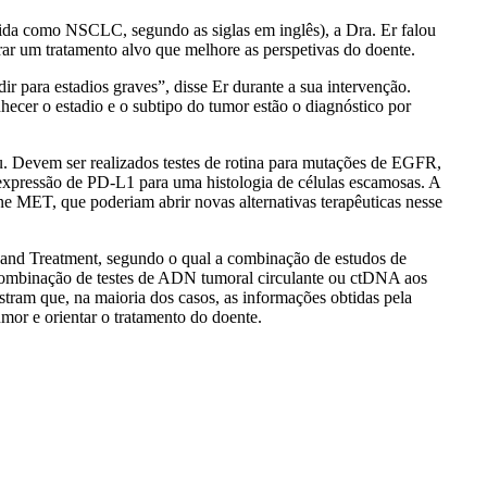
ida como NSCLC, segundo as siglas em inglês), a Dra. Er falou
rar um tratamento alvo que melhore as perspetivas do doente.
 para estadios graves”, disse Er durante a sua intervenção.
cer o estadio e o subtipo do tumor estão o diagnóstico por
ou. Devem ser realizados testes de rotina para mutações de EGFR,
pressão de PD-L1 para uma histologia de células escamosas. A
 MET, que poderiam abrir novas alternativas terapêuticas nesse
s and Treatment, segundo o qual a combinação de estudos de
a combinação de testes de ADN tumoral circulante ou ctDNA aos
stram que, na maioria dos casos, as informações obtidas pela
or e orientar o tratamento do doente.