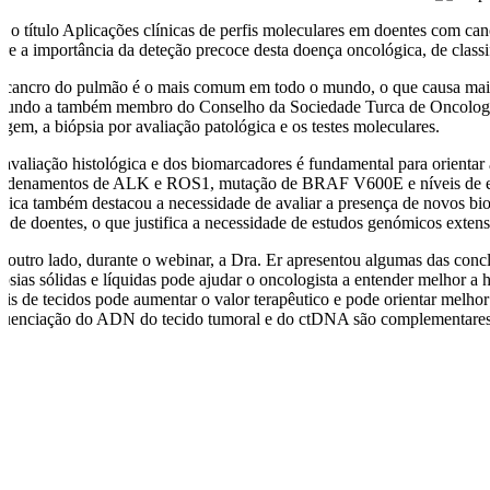
b o título Aplicações clínicas de perfis moleculares em doentes com 
bre a importância da deteção precoce desta doença oncológica, de classi
 cancro do pulmão é o mais comum em todo o mundo, o que causa mais mor
gundo a também membro do Conselho da Sociedade Turca de Oncologia Méd
agem, a biópsia por avaliação patológica e os testes moleculares.
 avaliação histológica e dos biomarcadores é fundamental para orientar 
ordenamentos de ALK e ROS1, mutação de BRAF V600E e níveis de expr
dica também destacou a necessidade de avaliar a presença de novos bi
po de doentes, o que justifica a necessidade de estudos genómicos exte
r outro lado, durante o webinar, a Dra. Er apresentou algumas das con
ópsias sólidas e líquidas pode ajudar o oncologista a entender melhor 
rfis de tecidos pode aumentar o valor terapêutico e pode orientar melho
quenciação do ADN do tecido tumoral e do ctDNA são complementares. Is