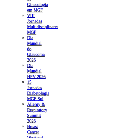
Ginecologia
em MGF
VIII
Jornadas
Multidisciplinares
MGF
Dia
Mundial
do
Glaucoma
2026
Dia
Mundial
HPV 2026
15
Jornadas
Diabetologia
MGF Sul
Allergy &
Respiratory
Summit
2026
Breast
Cancer
Weekend