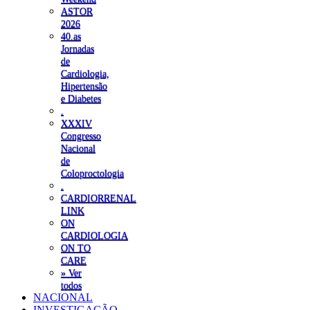
ASTOR
2026
40.as
Jornadas
de
Cardiologia,
Hipertensão
e Diabetes
.
XXXIV
Congresso
Nacional
de
Coloproctologia
.
CARDIORRENAL
LINK
ON
CARDIOLOGIA
ON TO
CARE
» Ver
todos
NACIONAL
INVESTIGAÇÃO