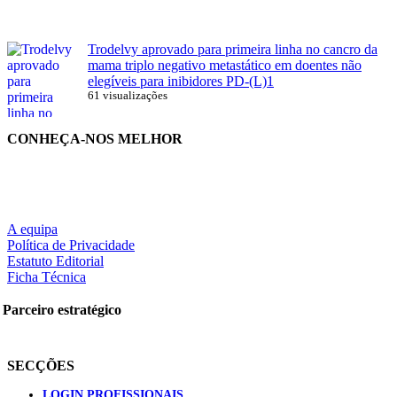
Trodelvy aprovado para primeira linha no cancro da
mama triplo negativo metastático em doentes não
elegíveis para inibidores PD-(L)1
61 visualizações
CONHEÇA-NOS MELHOR
A equipa
Política de Privacidade
Estatuto Editorial
Ficha Técnica
Parceiro estratégico
SECÇÕES
LOGIN PROFISSIONAIS