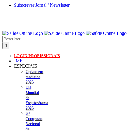
Skip
Subscrever Jornal / Newsletter
to
content
Pesquisar
LOGIN PROFISSIONAIS
JMF
ESPECIAIS
Update em
medicina
2026
Dia
Mundial
da
Esquizofrenia
2026
3.ᵒ
Congresso
Nacional
de