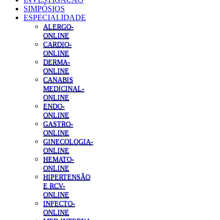
SIMPÓSIOS
ESPECIALIDADE
ALERGO-
ONLINE
CARDIO-
ONLINE
DERMA-
ONLINE
CANABIS
MEDICINAL-
ONLINE
ENDO-
ONLINE
GASTRO-
ONLINE
GINECOLOGIA-
ONLINE
HEMATO-
ONLINE
HIPERTENSÃO
E RCV-
ONLINE
INFECTO-
ONLINE