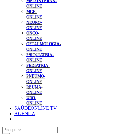
MED.INTERNA-
ONLINE
MGF-
ONLINE
NEURO-
ONLINE
ONCO-
ONLINE
OFTALMOLOGIA-
ONLINE
PSIQUIATRIA-
ONLINE
PEDIATRIA-
ONLINE
PNEUMO-
ONLINE
REUMA-
ONLINE
URO-
ONLINE
SAÚDEONLINE TV
AGENDA
Pesquisar