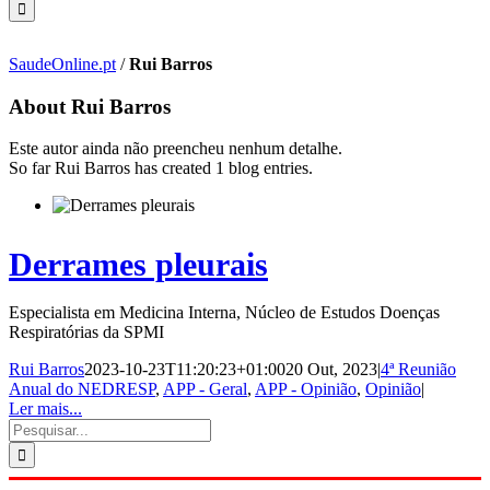
SaudeOnline.pt
/
Rui Barros
About
Rui Barros
Este autor ainda não preencheu nenhum detalhe.
So far Rui Barros has created 1 blog entries.
Derrames pleurais
Especialista em Medicina Interna, Núcleo de Estudos Doenças
Respiratórias da SPMI
Rui Barros
2023-10-23T11:20:23+01:00
20 Out, 2023
|
4ª Reunião
Anual do NEDRESP
,
APP - Geral
,
APP - Opinião
,
Opinião
|
Ler mais...
Pesquisar