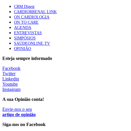
87 visualizações
CRM Digest
CARDIORRENAL LINK
ON CARDIOLOGIA
ON TO CARE
Trodelvy aprovado para primeira linha no cancro da
AGENDA
mama triplo negativo metastático em doentes não
ENTREVISTAS
elegíveis para inibidores PD-(L)1
SIMPÓSIOS
61 visualizações
SAÚDEONLINE.TV
OPINIÃO
MAIS NOTÍCIAS
Esteja sempre informado
Facebook
Twitter
Quase 11.900 jovens recorreram aos cheques psicólogo e
Linkedin
nutricionista no primeiro mês
Youtube
7 Ago, 2026
|
0 Comments
Instagram
A sua Opinião conta!
ULS de Coimbra estreia cirurgia endoscópica do ouvido com
Envie-nos o seu
apoio robótico em Portugal
artigo de opinião
7 Ago, 2026
|
0 Comments
Siga-nos no Facebook