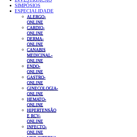
SIMPÓSIOS
ESPECIALIDADE
ALERGO-
ONLINE
CARDIO-
ONLINE
DERMA-
ONLINE
CANABIS
MEDICINAL-
ONLINE
ENDO-
ONLINE
GASTRO-
ONLINE
GINECOLOGIA-
ONLINE
HEMATO-
ONLINE
HIPERTENSÃO
E RCV-
ONLINE
INFECTO-
ONLINE