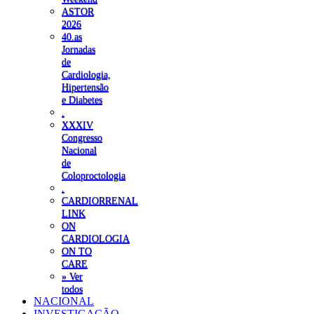
ASTOR
2026
40.as
Jornadas
de
Cardiologia,
Hipertensão
e Diabetes
.
XXXIV
Congresso
Nacional
de
Coloproctologia
.
CARDIORRENAL
LINK
ON
CARDIOLOGIA
ON TO
CARE
» Ver
todos
NACIONAL
INVESTIGAÇÃO