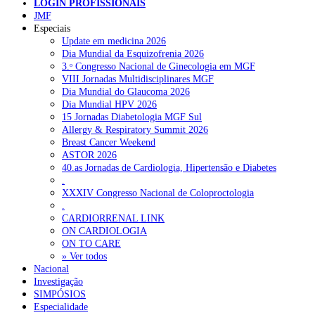
LOGIN PROFISSIONAIS
JMF
Especiais
NOTÍCIAS RECENTES
Update em medicina 2026
Dia Mundial da Esquizofrenia 2026
Quase 11.900 jovens recorreram aos cheques psicólogo e
3.ᵒ Congresso Nacional de Ginecologia em MGF
nutricionista no primeiro mês
7 de Agosto, 2026
VIII Jornadas Multidisciplinares MGF
Dia Mundial do Glaucoma 2026
ULS de Coimbra estreia cirurgia endoscópica do ouvido com
Dia Mundial HPV 2026
apoio robótico em Portugal
7 de Agosto, 2026
15 Jornadas Diabetologia MGF Sul
Allergy & Respiratory Summit 2026
Enfermeiros exigem esclarecimentos sobre eventual gestão
Breast Cancer Weekend
privada da ULS do Algarve
7 de Agosto, 2026
ASTOR 2026
40.as Jornadas de Cardiologia, Hipertensão e Diabetes
Ordem dos Médicos alerta para riscos no novo sistema de acesso
.
a consultas e cirurgias
7 de Agosto, 2026
XXXIV Congresso Nacional de Coloproctologia
.
Portugal está a formar os médicos de que precisa?
6 de Agosto,
CARDIORRENAL LINK
2026
ON CARDIOLOGIA
ON TO CARE
» Ver todos
Nacional
NOTÍCIAS MAIS LIDAS
Investigação
SIMPÓSIOS
Enfermagem Forense. “Da urgência ao tribunal, cada
Especialidade
gesto conta e cada profissional faz a diferença”