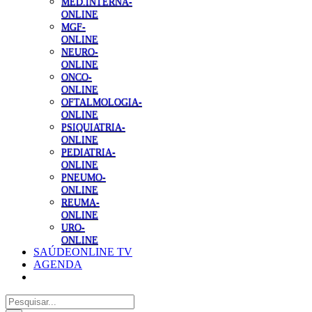
MED.INTERNA-
ONLINE
MGF-
ONLINE
NEURO-
ONLINE
ONCO-
ONLINE
OFTALMOLOGIA-
ONLINE
PSIQUIATRIA-
ONLINE
PEDIATRIA-
ONLINE
PNEUMO-
ONLINE
REUMA-
ONLINE
URO-
ONLINE
SAÚDEONLINE TV
AGENDA
Pesquisar