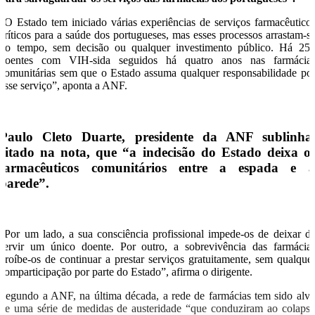
“O Estado tem iniciado várias experiências de serviços farmacêutico
críticos para a saúde dos portugueses, mas esses processos arrastam-s
no tempo, sem decisão ou qualquer investimento público. Há 25
doentes com VIH-sida seguidos há quatro anos nas farmácia
comunitárias sem que o Estado assuma qualquer responsabilidade po
esse serviço”, aponta a ANF.
Paulo Cleto Duarte, presidente da ANF sublinha
citado na nota, que “a indecisão do Estado deixa o
farmacêuticos comunitários entre a espada e 
parede”.
“Por um lado, a sua consciência profissional impede-os de deixar d
servir um único doente. Por outro, a sobrevivência das farmácia
proíbe-os de continuar a prestar serviços gratuitamente, sem qualque
comparticipação por parte do Estado”, afirma o dirigente.
Segundo a ANF, na última década, a rede de farmácias tem sido alv
de uma série de medidas de austeridade “que conduziram ao colaps