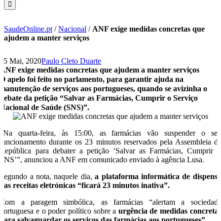
SaudeOnline.pt
/
Nacional
/
ANF exige medidas concretas que
ajudem a manter serviços
25 Mai, 2020
Paulo Cleto Duarte
ANF exige medidas concretas que ajudem a manter serviços
O apelo foi feito no parlamento, para garantir ajuda na
manutenção de serviços aos portugueses, quando se avizinha o
debate da petição “Salvar as Farmácias, Cumprir o Serviço
Nacional de Saúde (SNS)”.
“Na quarta-feira, às 15:00, as farmácias vão suspender o se
funcionamento durante os 23 minutos reservados pela Assembleia d
República para debater a petição ‘Salvar as Farmácias, Cumprir 
SNS’”, anunciou a ANF em comunicado enviado à agência Lusa.
Segundo a nota, naquele dia,
a plataforma informática de dispens
das receitas eletrónicas “ficará 23 minutos inativa”.
Com a paragem simbólica, as farmácias “alertam a sociedad
portuguesa e o poder político sobre a
urgência de medidas concreta
para salvaguardar os serviços das farmácias aos portugueses”.