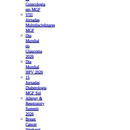
Ginecologia
em MGF
VIII
Jornadas
Multidisciplinares
MGF
Dia
Mundial
do
Glaucoma
2026
Dia
Mundial
HPV 2026
15
Jornadas
Diabetologia
MGF Sul
Allergy &
Respiratory
Summit
2026
Breast
Cancer
Weekend