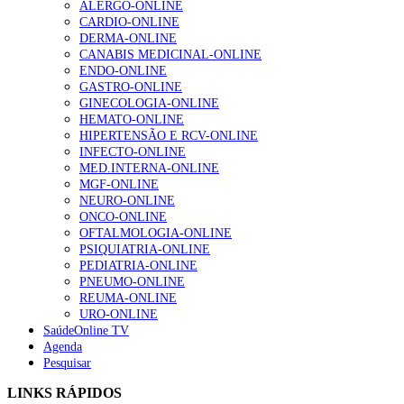
ALERGO-ONLINE
203 visualizações
CARDIO-ONLINE
DERMA-ONLINE
CANABIS MEDICINAL-ONLINE
ENDO-ONLINE
1.º Episódio do Podcast “Frequência Cardio – Sintoniza
GASTRO-ONLINE
te na Insuficiência Cardíaca” da Bayer
GINECOLOGIA-ONLINE
169 visualizações
HEMATO-ONLINE
HIPERTENSÃO E RCV-ONLINE
INFECTO-ONLINE
MED.INTERNA-ONLINE
Alguns milhares de utentes podem ficar sem médico de
MGF-ONLINE
família com nova regras do registo, alerta associação
NEURO-ONLINE
132 visualizações
ONCO-ONLINE
OFTALMOLOGIA-ONLINE
PSIQUIATRIA-ONLINE
PEDIATRIA-ONLINE
PNEUMO-ONLINE
“Os programas de rastreio do cancro do pulmão são
REUMA-ONLINE
custo-efetivos e representam um investimento
URO-ONLINE
sustentável para os sistemas de saúde”
SaúdeOnline TV
93 visualizações
Agenda
Pesquisar
Quase quatro em cada dez doentes com enfarte
LINKS RÁPIDOS
apresentavam níveis elevados de Lp(a), revela estudo