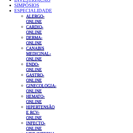
SIMPÓSIOS
ESPECIALIDADE
ALERGO-
ONLINE
CARDIO-
ONLINE
DERMA-
ONLINE
CANABIS
MEDICINAL-
ONLINE
ENDO-
ONLINE
GASTRO-
ONLINE
GINECOLOGIA-
ONLINE
HEMATO-
ONLINE
HIPERTENSÃO
E RCV-
ONLINE
INFECTO-
ONLINE