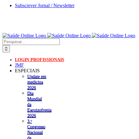
Skip
Subscrever Jornal / Newsletter
to
content
Pesquisar
LOGIN PROFISSIONAIS
JMF
ESPECIAIS
Update em
medicina
2026
Dia
Mundial
da
Esquizofrenia
2026
3.ᵒ
Congresso
Nacional
de