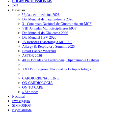
LOGIN PROFISSIONAIS
JMF
Especiais
NOTÍCIAS RECENTES
Update em medicina 2026
Dia Mundial da Esquizofrenia 2026
3.ᵒ Congresso Nacional de Ginecologia em MGF
Quase 11.900 jovens recorreram aos cheques psicólogo e
VIII Jornadas Multidisciplinares MGF
nutricionista no primeiro mês
7 de Agosto, 2026
Dia Mundial do Glaucoma 2026
Dia Mundial HPV 2026
ULS de Coimbra estreia cirurgia endoscópica do ouvido com
15 Jornadas Diabetologia MGF Sul
apoio robótico em Portugal
7 de Agosto, 2026
Allergy & Respiratory Summit 2026
Breast Cancer Weekend
Enfermeiros exigem esclarecimentos sobre eventual gestão
ASTOR 2026
privada da ULS do Algarve
7 de Agosto, 2026
40.as Jornadas de Cardiologia, Hipertensão e Diabetes
.
Ordem dos Médicos alerta para riscos no novo sistema de acesso
XXXIV Congresso Nacional de Coloproctologia
a consultas e cirurgias
7 de Agosto, 2026
.
CARDIORRENAL LINK
Portugal está a formar os médicos de que precisa?
6 de Agosto,
ON CARDIOLOGIA
2026
ON TO CARE
» Ver todos
Nacional
Investigação
NOTÍCIAS MAIS LIDAS
SIMPÓSIOS
Especialidade
Enfermagem Forense. “Da urgência ao tribunal, cada