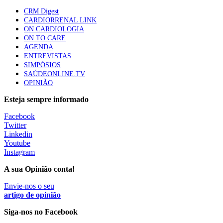
apresentavam níveis elevados de Lp(a), revela estudo
CRM Digest
88 visualizações
CARDIORRENAL LINK
ON CARDIOLOGIA
ON TO CARE
AGENDA
Trodelvy aprovado para primeira linha no cancro da
ENTREVISTAS
mama triplo negativo metastático em doentes não
SIMPÓSIOS
elegíveis para inibidores PD-(L)1
SAÚDEONLINE.TV
61 visualizações
OPINIÃO
Esteja sempre informado
MAIS NOTÍCIAS
Facebook
Twitter
Linkedin
Quase 11.900 jovens recorreram aos cheques psicólogo e
Youtube
nutricionista no primeiro mês
Instagram
7 Ago, 2026
|
0 Comments
A sua Opinião conta!
Envie-nos o seu
ULS de Coimbra estreia cirurgia endoscópica do ouvido com
artigo de opinião
apoio robótico em Portugal
Siga-nos no Facebook
7 Ago, 2026
|
0 Comments