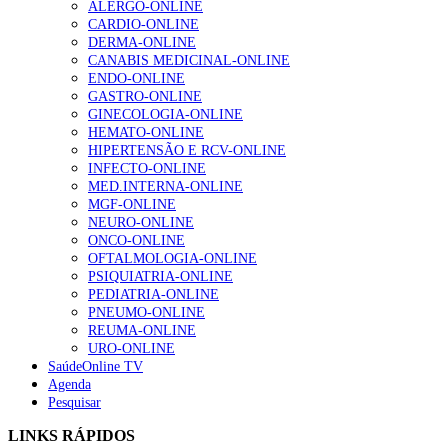
ALERGO-ONLINE
gesto conta e cada profissional faz a diferença”
CARDIO-ONLINE
203 visualizações
DERMA-ONLINE
CANABIS MEDICINAL-ONLINE
ENDO-ONLINE
GASTRO-ONLINE
1.º Episódio do Podcast “Frequência Cardio – Sintoniza
GINECOLOGIA-ONLINE
te na Insuficiência Cardíaca” da Bayer
HEMATO-ONLINE
202 visualizações
HIPERTENSÃO E RCV-ONLINE
INFECTO-ONLINE
MED.INTERNA-ONLINE
MGF-ONLINE
Alguns milhares de utentes podem ficar sem médico de
NEURO-ONLINE
família com nova regras do registo, alerta associação
ONCO-ONLINE
160 visualizações
OFTALMOLOGIA-ONLINE
PSIQUIATRIA-ONLINE
PEDIATRIA-ONLINE
PNEUMO-ONLINE
REUMA-ONLINE
“Os programas de rastreio do cancro do pulmão são
URO-ONLINE
custo-efetivos e representam um investimento
SaúdeOnline TV
sustentável para os sistemas de saúde”
Agenda
94 visualizações
Pesquisar
LINKS RÁPIDOS
Quase quatro em cada dez doentes com enfarte