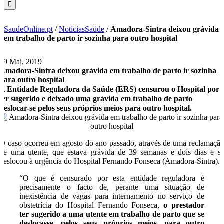
SaudeOnline.pt
/
NotíciasSaúde
/
Amadora-Sintra deixou grávida
em trabalho de parto ir sozinha para outro hospital
29 Mai, 2019
Amadora-Sintra deixou grávida em trabalho de parto ir sozinha
para outro hospital
A Entidade Reguladora da Saúde (ERS) censurou o Hospital por
ter sugerido e deixado uma grávida em trabalho de parto
deslocar-se pelos seus próprios meios para outro hospital.
O caso ocorreu em agosto do ano passado, através de uma reclamaçã
de uma utente, que estava grávida de 39 semanas e dois dias e s
deslocou à urgência do Hospital Fernando Fonseca (Amadora-Sintra).
“O que é censurado por esta entidade reguladora é
precisamente o facto de, perante uma situação de
inexistência de vagas para internamento no serviço de
obstetrícia do Hospital Fernando Fonseca,
o prestador
ter sugerido a uma utente em trabalho de parto que se
deslocasse, pelos seus próprios meios, para outro