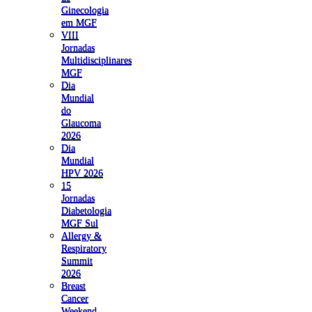
Ginecologia
em MGF
VIII
Jornadas
Multidisciplinares
MGF
Dia
Mundial
do
Glaucoma
2026
Dia
Mundial
HPV 2026
15
Jornadas
Diabetologia
MGF Sul
Allergy &
Respiratory
Summit
2026
Breast
Cancer
Weekend