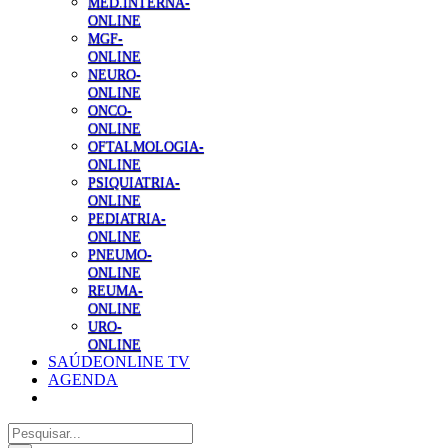
MED.INTERNA-
ONLINE
MGF-
ONLINE
NEURO-
ONLINE
ONCO-
ONLINE
OFTALMOLOGIA-
ONLINE
PSIQUIATRIA-
ONLINE
PEDIATRIA-
ONLINE
PNEUMO-
ONLINE
REUMA-
ONLINE
URO-
ONLINE
SAÚDEONLINE TV
AGENDA
Pesquisar