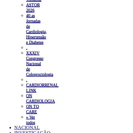
ASTOR
2026
40.as
Jornadas
de
Cardiologia,
Hipertensão
e Diabetes
.
XXXIV
Congresso
Nacional
de
Coloproctologia
.
CARDIORRENAL
LINK
ON
CARDIOLOGIA
ON TO
CARE
» Ver
todos
NACIONAL
INVESTIGAÇÃO