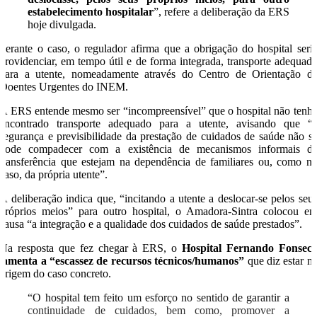
estabelecimento hospitalar
”, refere a deliberação da ERS
hoje divulgada.
Perante o caso, o regulador afirma que a obrigação do hospital seri
providenciar, em tempo útil e de forma integrada, transporte adequad
para a utente, nomeadamente através do Centro de Orientação d
Doentes Urgentes do INEM.
A ERS entende mesmo ser “incompreensível” que o hospital não tenh
encontrado transporte adequado para a utente, avisando que “
segurança e previsibilidade da prestação de cuidados de saúde não s
pode compadecer com a existência de mecanismos informais d
transferência que estejam na dependência de familiares ou, como n
caso, da própria utente”.
A deliberação indica que, “incitando a utente a deslocar-se pelos seu
próprios meios” para outro hospital, o Amadora-Sintra colocou e
causa “a integração e a qualidade dos cuidados de saúde prestados”.
Na resposta que fez chegar à ERS, o
Hospital Fernando Fonsec
lamenta a “escassez de recursos técnicos/humanos”
que diz estar n
origem do caso concreto.
“O hospital tem feito um esforço no sentido de garantir a
continuidade de cuidados, bem como, promover a