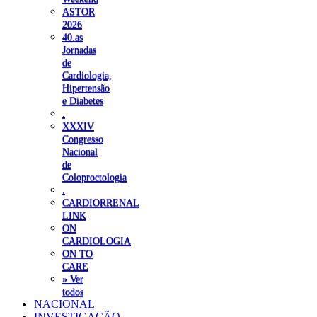
ASTOR
2026
40.as
Jornadas
de
Cardiologia,
Hipertensão
e Diabetes
.
XXXIV
Congresso
Nacional
de
Coloproctologia
.
CARDIORRENAL
LINK
ON
CARDIOLOGIA
ON TO
CARE
» Ver
todos
NACIONAL
INVESTIGAÇÃO