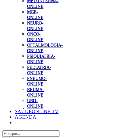
MED.INTERNA-
ONLINE
MGF-
ONLINE
NEURO-
ONLINE
ONCO-
ONLINE
OFTALMOLOGIA-
ONLINE
PSIQUIATRIA-
ONLINE
PEDIATRIA-
ONLINE
PNEUMO-
ONLINE
REUMA-
ONLINE
URO-
ONLINE
SAÚDEONLINE TV
AGENDA
Pesquisar