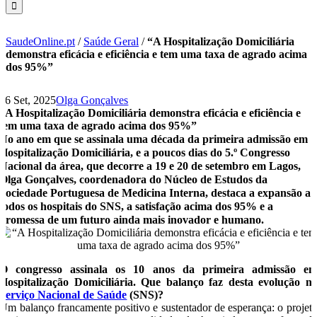
SaudeOnline.pt
/
Saúde Geral
/
“A Hospitalização Domiciliária
demonstra eficácia e eficiência e tem uma taxa de agrado acima
dos 95%”
16 Set, 2025
Olga Gonçalves
“A Hospitalização Domiciliária demonstra eficácia e eficiência e
tem uma taxa de agrado acima dos 95%”
No ano em que se assinala uma década da primeira admissão em
Hospitalização Domiciliária, e a poucos dias do 5.º Congresso
Nacional da área, que decorre a 19 e 20 de setembro em Lagos,
Olga Gonçalves, coordenadora do Núcleo de Estudos da
Sociedade Portuguesa de Medicina Interna, destaca a expansão a
todos os hospitais do SNS, a satisfação acima dos 95% e a
promessa de um futuro ainda mais inovador e humano.
O congresso assinala os 10 anos da primeira admissão e
Hospitalização Domiciliária. Que balanço faz desta evolução n
Serviço Nacional de Saúde
(SNS)?
Um balanço francamente positivo e sustentador de esperança: o projet