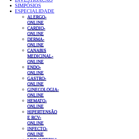
SIMPÓSIOS
ESPECIALIDADE
ALERGO-
ONLINE
CARDIO-
ONLINE
DERMA-
ONLINE
CANABIS
MEDICINAL-
ONLINE
ENDO-
ONLINE
GASTRO-
ONLINE
GINECOLOGIA-
ONLINE
HEMATO-
ONLINE
HIPERTENSÃO
E RCV-
ONLINE
INFECTO-
ONLINE