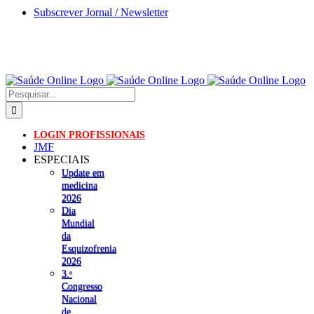
Skip
Subscrever Jornal / Newsletter
to
content
Pesquisar
LOGIN PROFISSIONAIS
JMF
ESPECIAIS
Update em
medicina
2026
Dia
Mundial
da
Esquizofrenia
2026
3.ᵒ
Congresso
Nacional
de