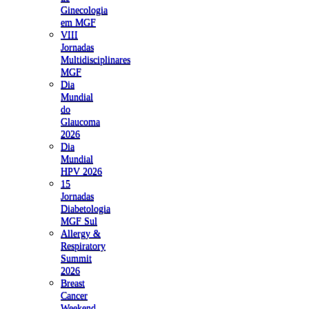
Ginecologia
em MGF
VIII
Jornadas
Multidisciplinares
MGF
Dia
Mundial
do
Glaucoma
2026
Dia
Mundial
HPV 2026
15
Jornadas
Diabetologia
MGF Sul
Allergy &
Respiratory
Summit
2026
Breast
Cancer
Weekend