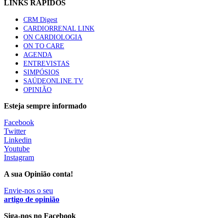
LINKS RÁPIDOS
sustentável para os sistemas de saúde”
66 visualizações
CRM Digest
CARDIORRENAL LINK
ON CARDIOLOGIA
Trodelvy aprovado para primeira linha no cancro da
ON TO CARE
mama triplo negativo metastático em doentes não
AGENDA
elegíveis para inibidores PD-(L)1
ENTREVISTAS
61 visualizações
SIMPÓSIOS
SAÚDEONLINE.TV
OPINIÃO
Especialistas defendem mais potássio na alimentação
Esteja sempre informado
para ajudar a controlar a hipertensão
57 visualizações
Facebook
Twitter
Linkedin
MAIS NOTÍCIAS
Youtube
Instagram
A sua Opinião conta!
Mais de 400 utentes beneficiaram de comparticipação reforçada
para tratamentos de infertilidade na Madeira
Envie-nos o seu
artigo de opinião
6 Ago, 2026
|
0 Comments
Siga-nos no Facebook