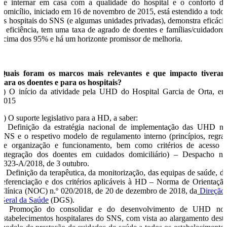
de internar em casa com a qualidade do hospital e o conforto d
domicílio, iniciado em 16 de novembro de 2015, está estendido a todo
os hospitais do SNS (e algumas unidades privadas), demonstra eficáci
e eficiência, tem uma taxa de agrado de doentes e famílias/cuidadore
acima dos 95% e há um horizonte promissor de melhoria.
Quais foram os marcos mais relevantes e que impacto tivera
para os doentes e para os hospitais?
a) O início da atividade pela UHD do Hospital Garcia de Orta, e
2015
b) O suporte legislativo para a HD, a saber:
– Definição da estratégia nacional de implementação das UHD n
SNS e o respetivo modelo de regulamento interno (princípios, regra
de organização e funcionamento, bem como critérios de acesso 
integração dos doentes em cuidados domiciliário)
–
Despacho n.
9323-A/2018, de 3 outubro.
– Definição da terapêutica, da monitorização, das equipas de saúde, d
referenciação e dos critérios aplicáveis à HD – Norma de Orientaçã
Clínica (NOC) n.º 020/2018, de 20 de dezembro de 2018, da
Direção
Geral da Saúde
(DGS).
– Promoção do consolidar e do desenvolvimento de UHD no
estabelecimentos hospitalares do SNS, com vista ao alargamento dest