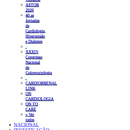
ASTOR
2026
40.as
Jornadas
de
Cardiologia,
Hipertensão
e Diabetes
.
XXXIV
Congresso
Nacional
de
Coloproctologia
.
CARDIORRENAL
LINK
ON
CARDIOLOGIA
ON TO
CARE
» Ver
todos
NACIONAL
INVESTIGAÇÃO