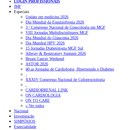
LOGIN PROFISSIONAIS
NOTÍCIAS RECENTES
JMF
Especiais
Update em medicina 2026
Quase 11.900 jovens recorreram aos cheques psicólogo e
Dia Mundial da Esquizofrenia 2026
nutricionista no primeiro mês
7 de Agosto, 2026
3.ᵒ Congresso Nacional de Ginecologia em MGF
VIII Jornadas Multidisciplinares MGF
ULS de Coimbra estreia cirurgia endoscópica do ouvido com
Dia Mundial do Glaucoma 2026
apoio robótico em Portugal
7 de Agosto, 2026
Dia Mundial HPV 2026
15 Jornadas Diabetologia MGF Sul
Enfermeiros exigem esclarecimentos sobre eventual gestão
Allergy & Respiratory Summit 2026
privada da ULS do Algarve
7 de Agosto, 2026
Breast Cancer Weekend
ASTOR 2026
Ordem dos Médicos alerta para riscos no novo sistema de acesso
40.as Jornadas de Cardiologia, Hipertensão e Diabetes
a consultas e cirurgias
7 de Agosto, 2026
.
XXXIV Congresso Nacional de Coloproctologia
Portugal está a formar os médicos de que precisa?
6 de Agosto,
.
2026
CARDIORRENAL LINK
ON CARDIOLOGIA
ON TO CARE
» Ver todos
NOTÍCIAS MAIS LIDAS
Nacional
Investigação
Enfermagem Forense. “Da urgência ao tribunal, cada
SIMPÓSIOS
gesto conta e cada profissional faz a diferença”
Especialidade
202 visualizações