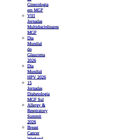
Ginecologia
em MGF
VIII
Jornadas
Multidisciplinares
MGF
Dia
Mundial
do
Glaucoma
2026
Dia
Mundial
HPV 2026
15
Jornadas
Diabetologia
MGF Sul
Allergy &
Respiratory
Summit
2026
Breast
Cancer
Weekend