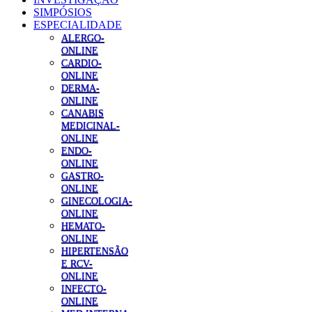
SIMPÓSIOS
ESPECIALIDADE
ALERGO-
ONLINE
CARDIO-
ONLINE
DERMA-
ONLINE
CANABIS
MEDICINAL-
ONLINE
ENDO-
ONLINE
GASTRO-
ONLINE
GINECOLOGIA-
ONLINE
HEMATO-
ONLINE
HIPERTENSÃO
E RCV-
ONLINE
INFECTO-
ONLINE