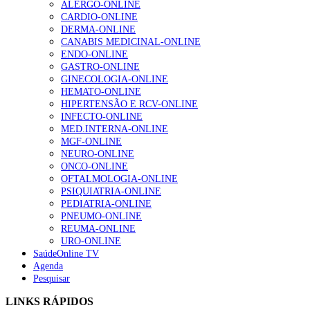
ALERGO-ONLINE
CARDIO-ONLINE
DERMA-ONLINE
CANABIS MEDICINAL-ONLINE
Alguns milhares de utentes podem ficar sem médico de
ENDO-ONLINE
família com nova regras do registo, alerta associação
GASTRO-ONLINE
155 visualizações
GINECOLOGIA-ONLINE
HEMATO-ONLINE
HIPERTENSÃO E RCV-ONLINE
INFECTO-ONLINE
1.º Episódio do Podcast “Frequência Cardio – Sintoniza
MED.INTERNA-ONLINE
te na Insuficiência Cardíaca” da Bayer
MGF-ONLINE
99 visualizações
NEURO-ONLINE
ONCO-ONLINE
OFTALMOLOGIA-ONLINE
PSIQUIATRIA-ONLINE
PEDIATRIA-ONLINE
“Os programas de rastreio do cancro do pulmão são
PNEUMO-ONLINE
custo-efetivos e representam um investimento
REUMA-ONLINE
sustentável para os sistemas de saúde”
URO-ONLINE
88 visualizações
SaúdeOnline TV
Agenda
Pesquisar
Quase quatro em cada dez doentes com enfarte
apresentavam níveis elevados de Lp(a), revela estudo
LINKS RÁPIDOS
86 visualizações