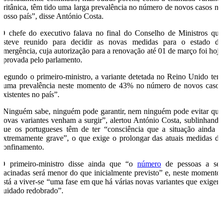
britânica, têm tido uma larga prevalência no número de novos casos n
nosso país”, disse António Costa.
O chefe do executivo falava no final do Conselho de Ministros qu
esteve reunido para decidir as novas medidas para o estado d
emergência, cuja autorização para a renovação até 01 de março foi hoj
aprovada pelo parlamento.
Segundo o primeiro-ministro, a variante detetada no Reino Unido te
“uma prevalência neste momento de 43% no número de novos caso
existentes no país”.
“Ninguém sabe, ninguém pode garantir, nem ninguém pode evitar qu
novas variantes venham a surgir”, alertou António Costa, sublinhand
que os portugueses têm de ter “consciência que a situação ainda 
extremamente grave”, o que exige o prolongar das atuais medidas d
confinamento.
O primeiro-ministro disse ainda que “o
número
de pessoas a se
vacinadas será menor do que inicialmente previsto” e, neste momento
está a viver-se “uma fase em que há várias novas variantes que exige
cuidado redobrado”.