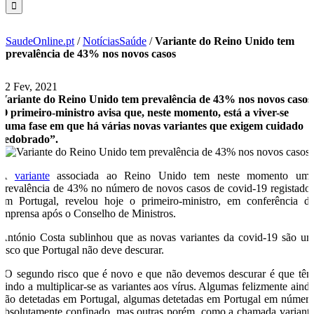
SaudeOnline.pt
/
NotíciasSaúde
/
Variante do Reino Unido tem
prevalência de 43% nos novos casos
12 Fev, 2021
Variante do Reino Unido tem prevalência de 43% nos novos casos
O primeiro-ministro avisa que, neste momento, está a viver-se
“uma fase em que há várias novas variantes que exigem cuidado
redobrado”.
A
variante
associada ao Reino Unido tem neste momento um
prevalência de 43% no número de novos casos de covid-19 registado
em Portugal, revelou hoje o primeiro-ministro, em conferência d
imprensa após o Conselho de Ministros.
António Costa sublinhou que as novas variantes da covid-19 são u
risco que Portugal não deve descurar.
“O segundo risco que é novo e que não devemos descurar é que tê
vindo a multiplicar-se as variantes aos vírus. Algumas felizmente aind
não detetadas em Portugal, algumas detetadas em Portugal em númer
absolutamente confinado, mas outras porém, como a chamada variant