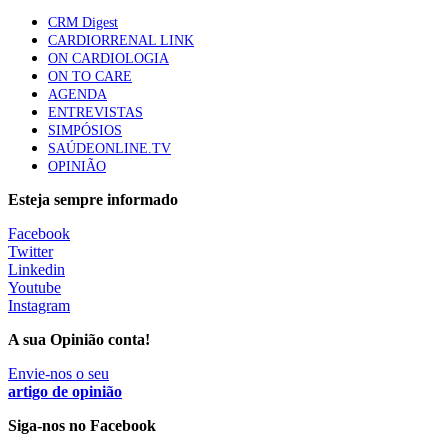
CRM Digest
CARDIORRENAL LINK
ON CARDIOLOGIA
Trodelvy aprovado para primeira linha no cancro da
ON TO CARE
mama triplo negativo metastático em doentes não
AGENDA
elegíveis para inibidores PD-(L)1
ENTREVISTAS
61 visualizações
SIMPÓSIOS
SAÚDEONLINE.TV
OPINIÃO
MAIS NOTÍCIAS
Esteja sempre informado
Facebook
Quase 11.900 jovens recorreram aos cheques psicólogo e
Twitter
nutricionista no primeiro mês
Linkedin
7 Ago, 2026
|
0 Comments
Youtube
Instagram
A sua Opinião conta!
ULS de Coimbra estreia cirurgia endoscópica do ouvido com
apoio robótico em Portugal
Envie-nos o seu
artigo de opinião
7 Ago, 2026
|
0 Comments
Siga-nos no Facebook