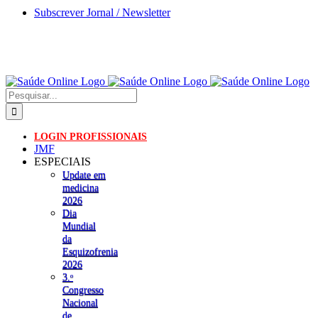
Skip
Subscrever Jornal / Newsletter
to
content
Pesquisar
LOGIN PROFISSIONAIS
JMF
ESPECIAIS
Update em
medicina
2026
Dia
Mundial
da
Esquizofrenia
2026
3.ᵒ
Congresso
Nacional
de