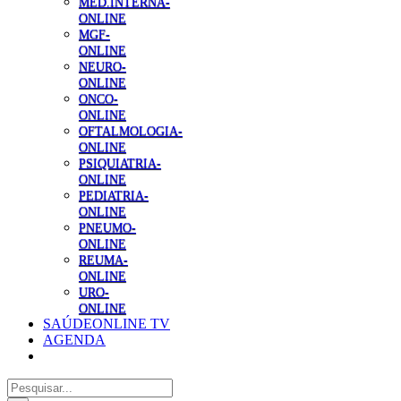
MED.INTERNA-
ONLINE
MGF-
ONLINE
NEURO-
ONLINE
ONCO-
ONLINE
OFTALMOLOGIA-
ONLINE
PSIQUIATRIA-
ONLINE
PEDIATRIA-
ONLINE
PNEUMO-
ONLINE
REUMA-
ONLINE
URO-
ONLINE
SAÚDEONLINE TV
AGENDA
Pesquisar