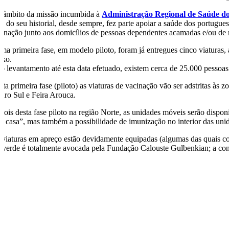
 âmbito da missão incumbida à
Administração Regional de Saúde d
e, do seu historial, desde sempre, fez parte apoiar a saúde dos portugu
cinação junto aos domicílios de pessoas dependentes acamadas e/ou de 
ma primeira fase, em modelo piloto, foram já entregues cinco viaturas, 
exo.
lo levantamento até esta data efetuado, existem cerca de 25.000 pessoas
sta primeira fase (piloto) as viaturas de vacinação vão ser adstritas 
uro Sul e Feira Arouca.
pois desta fase piloto na região Norte, as unidades móveis serão dispo
m casa”, mas também a possibilidade de imunização no interior das unid
 viaturas em apreço estão devidamente equipadas (algumas das quais com
a verde é totalmente avocada pela Fundação Calouste Gulbenkian; a c