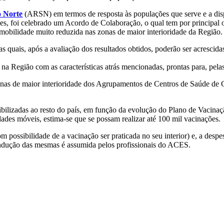
o Norte
(ARSN) em termos de resposta às populações que serve e a dis
eses, foi celebrado um Acordo de Colaboração, o qual tem por principal 
mobilidade muito reduzida nas zonas de maior interioridade da Região.
as quais, após a avaliação dos resultados obtidos, poderão ser acrescid
 na Região com as características atrás mencionadas, prontas para, pela
às zonas de maior interioridade dos Agrupamentos de Centros de Saúde 
nibilizadas ao resto do país, em função da evolução do Plano de Vacina
ades móveis, estima-se que se possam realizar até 100 mil vacinações.
 possibilidade de a vacinação ser praticada no seu interior) e, a desp
ondução das mesmas é assumida pelos profissionais do ACES.