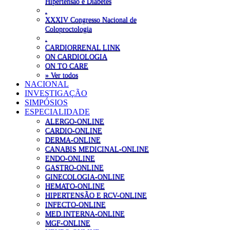
Hipertensão e Diabetes
.
XXXIV Congresso Nacional de
Coloproctologia
.
CARDIORRENAL LINK
ON CARDIOLOGIA
ON TO CARE
» Ver todos
NACIONAL
INVESTIGAÇÃO
SIMPÓSIOS
ESPECIALIDADE
ALERGO-ONLINE
CARDIO-ONLINE
DERMA-ONLINE
CANABIS MEDICINAL-ONLINE
ENDO-ONLINE
GASTRO-ONLINE
GINECOLOGIA-ONLINE
HEMATO-ONLINE
HIPERTENSÃO E RCV-ONLINE
INFECTO-ONLINE
MED.INTERNA-ONLINE
MGF-ONLINE