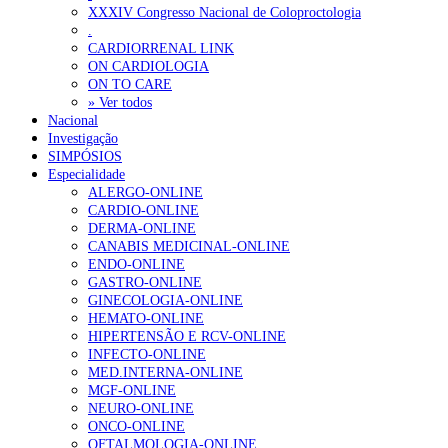
ANEM reúne com coordenador do Pacto Estratégico para a Saúde
XXXIV Congresso Nacional de Coloproctologia
.
Sindicato diz que nova carreira de médicos dentistas reforça estabi
CARDIORRENAL LINK
ON CARDIOLOGIA
ON TO CARE
OTÍCIAS MAIS LIDAS
» Ver todos
Nacional
Investigação
Enfermagem Forense. “Da urgência ao tribunal, cada gesto c
SIMPÓSIOS
202 visualizações
Especialidade
ALERGO-ONLINE
CARDIO-ONLINE
DERMA-ONLINE
CANABIS MEDICINAL-ONLINE
Alguns milhares de utentes podem ficar sem médico de famíl
ENDO-ONLINE
175 visualizações
GASTRO-ONLINE
GINECOLOGIA-ONLINE
HEMATO-ONLINE
HIPERTENSÃO E RCV-ONLINE
INFECTO-ONLINE
Quase quatro em cada dez doentes com enfarte apresentavam
MED.INTERNA-ONLINE
86 visualizações
MGF-ONLINE
NEURO-ONLINE
ONCO-ONLINE
OFTALMOLOGIA-ONLINE