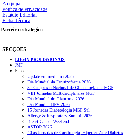
A equipa
Política de Privacidade
Estatuto Editorial
Ficha Técnica
rtilhe nas redes sociais:
Parceiro estratégico
SECÇÕES
LOGIN PROFISSIONAIS
JMF
Especiais
squisar
Update em medicina 2026
Dia Mundial da Esquizofrenia 2026
3.ᵒ Congresso Nacional de Ginecologia em MGF
OTÍCIAS RECENTES
VIII Jornadas Multidisciplinares MGF
Dia Mundial do Glaucoma 2026
Dia Mundial HPV 2026
Portugal está a formar os médicos de que precisa?
6 de Agosto, 202
15 Jornadas Diabetologia MGF Sul
Allergy & Respiratory Summit 2026
Estudantes de Medicina representados na 79.ª World Health Assem
Breast Cancer Weekend
ASTOR 2026
SCORA X-Change Portugal promove formação internacional em saú
40.as Jornadas de Cardiologia, Hipertensão e Diabetes
.