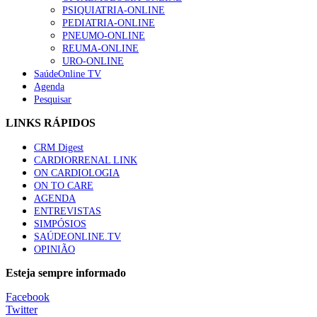
PSIQUIATRIA-ONLINE
“Os programas de rastreio do cancro do pulmão são custo-ef
PEDIATRIA-ONLINE
66 visualizações
PNEUMO-ONLINE
REUMA-ONLINE
URO-ONLINE
SaúdeOnline TV
Agenda
Pesquisar
Trodelvy aprovado para primeira linha no cancro da mama tr
61 visualizações
LINKS RÁPIDOS
CRM Digest
CARDIORRENAL LINK
ON CARDIOLOGIA
Especialistas defendem mais potássio na alimentação para aj
ON TO CARE
57 visualizações
AGENDA
ENTREVISTAS
SIMPÓSIOS
SAÚDEONLINE.TV
OPINIÃO
MAIS NOTÍCIAS
Esteja sempre informado
Estudantes de Medicina representados na 79.ª World Health Ass
Facebook
6 Ago, 2026
|
0 Comments
Twitter