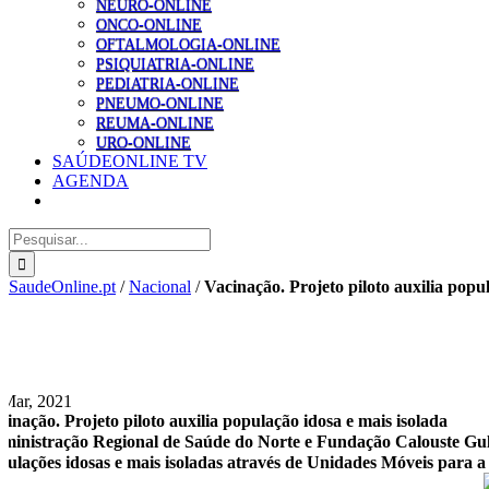
NEURO-ONLINE
ONCO-ONLINE
OFTALMOLOGIA-ONLINE
PSIQUIATRIA-ONLINE
PEDIATRIA-ONLINE
PNEUMO-ONLINE
REUMA-ONLINE
URO-ONLINE
SAÚDEONLINE TV
AGENDA
Pesquisar
SaudeOnline.pt
/
Nacional
/
Vacinação. Projeto piloto auxilia popu
 Mar, 2021
cinação. Projeto piloto auxilia população idosa e mais isolada
ministração Regional de Saúde do Norte e Fundação Calouste Gul
pulações idosas e mais isoladas através de Unidades Móveis para a