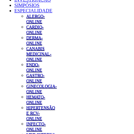
SIMPÓSIOS
ESPECIALIDADE
ALERGO-
ONLINE
CARDIO-
ONLINE
DERMA-
ONLINE
CANABIS
MEDICINAL-
ONLINE
ENDO-
ONLINE
GASTRO-
ONLINE
GINECOLOGIA-
ONLINE
HEMATO-
ONLINE
HIPERTENSÃO
E RCV-
ONLINE
INFECTO-
ONLINE