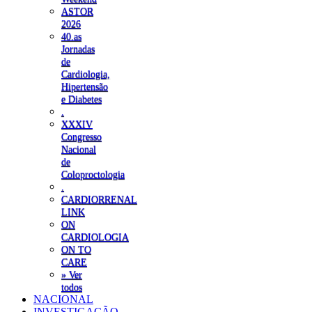
ASTOR
2026
40.as
Jornadas
de
Cardiologia,
Hipertensão
e Diabetes
.
XXXIV
Congresso
Nacional
de
Coloproctologia
.
CARDIORRENAL
LINK
ON
CARDIOLOGIA
ON TO
CARE
» Ver
todos
NACIONAL
INVESTIGAÇÃO