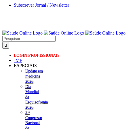
Skip
Subscrever Jornal / Newsletter
to
content
Pesquisar
LOGIN PROFISSIONAIS
JMF
ESPECIAIS
Update em
medicina
2026
Dia
Mundial
da
Esquizofrenia
2026
3.ᵒ
Congresso
Nacional
de