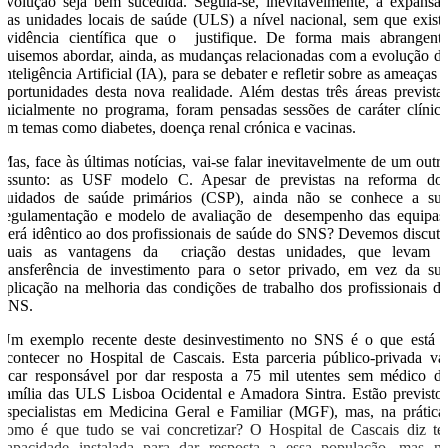
evolução seja bem sucedida. Seguia-se, inevitavelmente, a expansã
das unidades locais de saúde (ULS) a nível nacional, sem que exist
evidência científica que o justifique. De forma mais abrangent
quisemos abordar, ainda, as mudanças relacionadas com a evolução d
Inteligência Artificial (IA), para se debater e refletir sobre as ameaças 
oportunidades desta nova realidade. Além destas três áreas prevista
inicialmente no programa, foram pensadas sessões de caráter clínic
em temas como diabetes, doença renal crónica e vacinas.
Mas, face às últimas notícias, vai-se falar inevitavelmente de um outr
assunto: as USF modelo C. Apesar de previstas na reforma do
cuidados de saúde primários (CSP), ainda não se conhece a su
regulamentação e modelo de avaliação de desempenho das equipas
Será idêntico ao dos profissionais de saúde do SNS? Devemos discuti
quais as vantagens da criação destas unidades, que levam 
transferência de investimento para o setor privado, em vez da su
aplicação na melhoria das condições de trabalho dos profissionais d
SNS.
Um exemplo recente deste desinvestimento no SNS é o que está 
acontecer no Hospital de Cascais. Esta parceria público-privada va
ficar responsável por dar resposta a 75 mil utentes sem médico d
família das ULS Lisboa Ocidental e Amadora Sintra. Estão previsto
especialistas em Medicina Geral e Familiar (MGF), mas, na prática
como é que tudo se vai concretizar? O Hospital de Cascais diz te
capacidade instalada para dar resposta a essa população, mas n