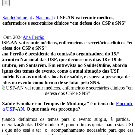
SaudeOnline.pt
/
Nacional
/
USF-AN vai reunir médicos,
enfermeiros e secretários clínicos “em defesa dos CSP e SNS”
3 Out, 2024
Ana Ferrão
USF-AN vai reunir médicos, enfermeiros e secretários clínicos “e
defesa dos CSP e SNS”
Ana Ferrão é presidente da comissão organizadora do 15.º
Encontro Nacional das USF, que decorre nos dias 18 e 19 de
outubro, em Santarém. Em entrevista ao SaúdeOnline, aborda
alguns dos temas do evento, como a atual situação das USF
modelo B ou as unidades locais de saúde, e espera a presença de
todos no evento como forma de se lutar pelo SNS.
“Saúde Familiar em Tempos de Mudança” é o tema do
Encontr
da USF-AN
. O que mais vos preocupa?
Quando definimos os temas para o evento surgiu, à partida, 
generalização das USF modelo B, pondo fim às quotas para estas USF
já que não está a ter o acompanhamento necessário para que ess