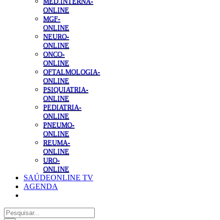
MED.INTERNA-
ONLINE
MGF-
ONLINE
NEURO-
ONLINE
ONCO-
ONLINE
OFTALMOLOGIA-
ONLINE
PSIQUIATRIA-
ONLINE
PEDIATRIA-
ONLINE
PNEUMO-
ONLINE
REUMA-
ONLINE
URO-
ONLINE
SAÚDEONLINE TV
AGENDA
Pesquisar