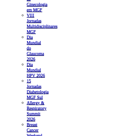
Ginecologia
em MGF
VIII
Jornadas
Multidisciplinares
MGF
Dia
Mundial
do
Glaucoma
2026
Dia
Mundial
HPV 2026
15
Jornadas
Diabetologia
MGF Sul
Allergy &
Respiratory
Summit
2026
Breast
Cancer
Weekend