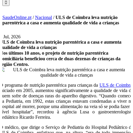
SaudeOnline.pt
/
Nacional
/
ULS de Coimbra leva nutrição
parentérica a casa e aumenta qualidade de vida a crianças
6 Jul, 2026
ULS de Coimbra leva nutrição parentérica a casa e aumenta
qualidade de vida a crianças
Nos últimos 10 anos, o projeto de nutrição parentérica
domiciliária beneficiou cerca de duas dezenas de crianças da
região Centro.
O programa de nutrição parentérica para crianças da
ULS de Coimbra
iniciado em 2005, aumentou significativamente a qualidade de vida d
quem sofre de doenças raras do aparelho digestivo. “Quando comece
na Pediatria, em 1992, estas crianças estavam condenadas a viver n
hospital até morrer, porque uma alimentação na veia só se podia fazer 
nível hospitalar”, recordou à agência Lusa o gastroenterologist
pediátrico Ricardo Ferreira.
O médico, que dirige o Serviço de Pediatria do Hospital Pediátrico d
ULS de Coimbra, enfatizou que, na altura, “era de todo impensáve