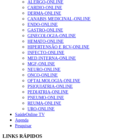
ALERGO-ONLINE
gesto conta e cada profissional faz a diferença”
CARDIO-ONLINE
203 visualizações
DERMA-ONLINE
CANABIS MEDICINAL-ONLINE
ENDO-ONLINE
GASTRO-ONLINE
1.º Episódio do Podcast “Frequência Cardio – Sintoniza
GINECOLOGIA-ONLINE
te na Insuficiência Cardíaca” da Bayer
HEMATO-ONLINE
169 visualizações
HIPERTENSÃO E RCV-ONLINE
INFECTO-ONLINE
MED.INTERNA-ONLINE
MGF-ONLINE
Alguns milhares de utentes podem ficar sem médico de
NEURO-ONLINE
família com nova regras do registo, alerta associação
ONCO-ONLINE
132 visualizações
OFTALMOLOGIA-ONLINE
PSIQUIATRIA-ONLINE
PEDIATRIA-ONLINE
PNEUMO-ONLINE
REUMA-ONLINE
“Os programas de rastreio do cancro do pulmão são
URO-ONLINE
custo-efetivos e representam um investimento
SaúdeOnline TV
sustentável para os sistemas de saúde”
Agenda
93 visualizações
Pesquisar
LINKS RÁPIDOS
Quase quatro em cada dez doentes com enfarte