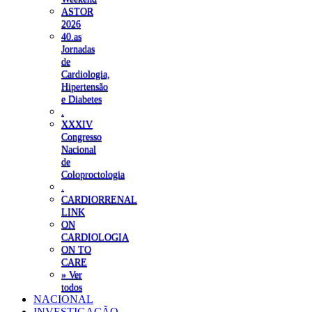
ASTOR
2026
40.as
Jornadas
de
Cardiologia,
Hipertensão
e Diabetes
.
XXXIV
Congresso
Nacional
de
Coloproctologia
.
CARDIORRENAL
LINK
ON
CARDIOLOGIA
ON TO
CARE
» Ver
todos
NACIONAL
INVESTIGAÇÃO