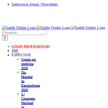
Skip
Subscrever Jornal / Newsletter
to
content
Pesquisar
LOGIN PROFISSIONAIS
JMF
ESPECIAIS
Update em
medicina
2026
Dia
Mundial
da
Esquizofrenia
2026
3.ᵒ
Congresso
Nacional
de