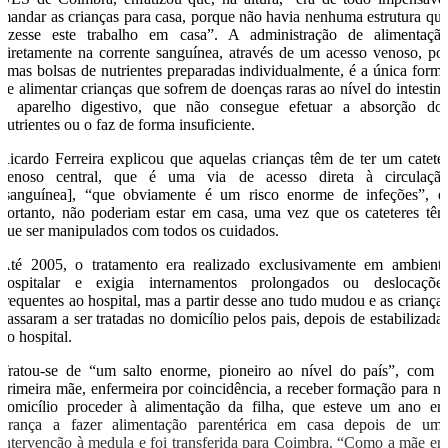
mandar as crianças para casa, porque não havia nenhuma estrutura qu
fizesse este trabalho em casa”. A administração de alimentaçã
diretamente na corrente sanguínea, através de um acesso venoso, po
umas bolsas de nutrientes preparadas individualmente, é a única form
de alimentar crianças que sofrem de doenças raras ao nível do intestin
e aparelho digestivo, que não consegue efetuar a absorção do
nutrientes ou o faz de forma insuficiente.
Ricardo Ferreira explicou que aquelas crianças têm de ter um catete
venoso central, que é uma via de acesso direta à circulaçã
[sanguínea], “que obviamente é um risco enorme de infeções”, e
portanto, não poderiam estar em casa, uma vez que os cateteres tê
que ser manipulados com todos os cuidados.
Até 2005, o tratamento era realizado exclusivamente em ambient
hospitalar e exigia internamentos prolongados ou deslocaçõe
frequentes ao hospital, mas a partir desse ano tudo mudou e as criança
passaram a ser tratadas no domicílio pelos pais, depois de estabilizada
no hospital.
Tratou-se de “um salto enorme, pioneiro ao nível do país”, com 
primeira mãe, enfermeira por coincidência, a receber formação para n
domicílio proceder à alimentação da filha, que esteve um ano e
França a fazer alimentação parentérica em casa depois de um
intervenção à medula e foi transferida para Coimbra. “Como a mãe er