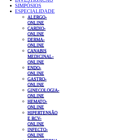
SIMPÓSIOS
ESPECIALIDADE
ALERGO-
ONLINE
CARDIO-
ONLINE
DERMA-
ONLINE
CANABIS
MEDICINAL-
ONLINE
ENDO-
ONLINE
GASTRO-
ONLINE
GINECOLOGIA-
ONLINE
HEMATO-
ONLINE
HIPERTENSÃO
E RCV-
ONLINE
INFECTO-
ONLINE