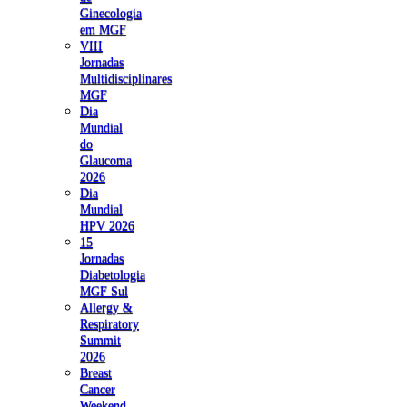
Ginecologia
em MGF
VIII
Jornadas
Multidisciplinares
MGF
Dia
Mundial
do
Glaucoma
2026
Dia
Mundial
HPV 2026
15
Jornadas
Diabetologia
MGF Sul
Allergy &
Respiratory
Summit
2026
Breast
Cancer
Weekend