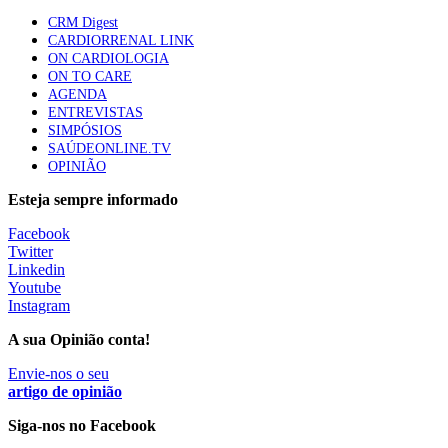
apresentavam níveis elevados de Lp(a), revela estudo
CRM Digest
87 visualizações
CARDIORRENAL LINK
ON CARDIOLOGIA
ON TO CARE
AGENDA
Trodelvy aprovado para primeira linha no cancro da
ENTREVISTAS
mama triplo negativo metastático em doentes não
SIMPÓSIOS
elegíveis para inibidores PD-(L)1
SAÚDEONLINE.TV
61 visualizações
OPINIÃO
Esteja sempre informado
MAIS NOTÍCIAS
Facebook
Twitter
Linkedin
Quase 11.900 jovens recorreram aos cheques psicólogo e
Youtube
nutricionista no primeiro mês
Instagram
7 Ago, 2026
|
0 Comments
A sua Opinião conta!
Envie-nos o seu
ULS de Coimbra estreia cirurgia endoscópica do ouvido com
artigo de opinião
apoio robótico em Portugal
Siga-nos no Facebook
7 Ago, 2026
|
0 Comments