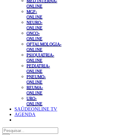
MED.INTERNA-
ONLINE
MGF-
ONLINE
NEURO-
ONLINE
ONCO-
ONLINE
OFTALMOLOGIA-
ONLINE
PSIQUIATRIA-
ONLINE
PEDIATRIA-
ONLINE
PNEUMO-
ONLINE
REUMA-
ONLINE
URO-
ONLINE
SAÚDEONLINE TV
AGENDA
Pesquisar