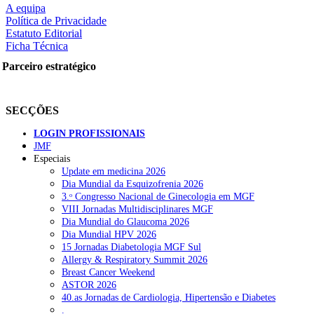
A equipa
Política de Privacidade
Estatuto Editorial
Ficha Técnica
Parceiro estratégico
SECÇÕES
LOGIN PROFISSIONAIS
JMF
Especiais
Update em medicina 2026
Dia Mundial da Esquizofrenia 2026
3.ᵒ Congresso Nacional de Ginecologia em MGF
VIII Jornadas Multidisciplinares MGF
Dia Mundial do Glaucoma 2026
Dia Mundial HPV 2026
15 Jornadas Diabetologia MGF Sul
Allergy & Respiratory Summit 2026
Breast Cancer Weekend
ASTOR 2026
40.as Jornadas de Cardiologia, Hipertensão e Diabetes
rtilhe nas redes sociais:
.