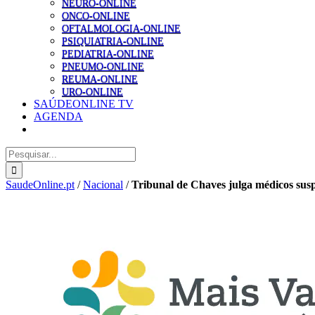
NEURO-ONLINE
ONCO-ONLINE
OFTALMOLOGIA-ONLINE
PSIQUIATRIA-ONLINE
PEDIATRIA-ONLINE
PNEUMO-ONLINE
REUMA-ONLINE
URO-ONLINE
SAÚDEONLINE TV
AGENDA
Pesquisar
SaudeOnline.pt
/
Nacional
/
Tribunal de Chaves julga médicos susp