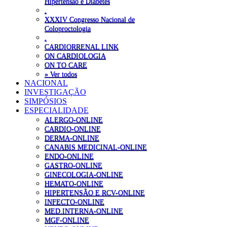
Hipertensão e Diabetes
.
XXXIV Congresso Nacional de
Coloproctologia
.
CARDIORRENAL LINK
ON CARDIOLOGIA
ON TO CARE
» Ver todos
NACIONAL
INVESTIGAÇÃO
SIMPÓSIOS
ESPECIALIDADE
ALERGO-ONLINE
CARDIO-ONLINE
DERMA-ONLINE
CANABIS MEDICINAL-ONLINE
ENDO-ONLINE
GASTRO-ONLINE
GINECOLOGIA-ONLINE
HEMATO-ONLINE
HIPERTENSÃO E RCV-ONLINE
INFECTO-ONLINE
MED.INTERNA-ONLINE
MGF-ONLINE