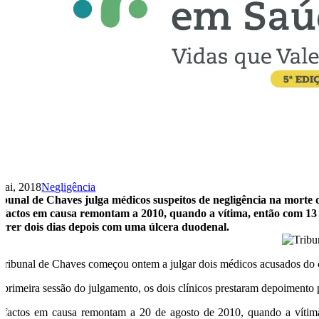
Mai, 2018
Negligência
ibunal de Chaves julga médicos suspeitos de negligência na morte 
 factos em causa remontam a 2010, quando a vítima, então com 13 a
rrer dois dias depois com uma úlcera duodenal.
Tribunal de Chaves começou ontem a julgar dois médicos acusados do c
 primeira sessão do julgamento, os dois clínicos prestaram depoimento 
 factos em causa remontam a 20 de agosto de 2010, quando a vítima