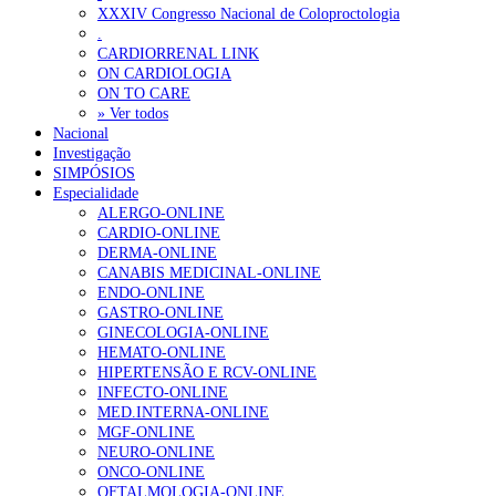
XXXIV Congresso Nacional de Coloproctologia
.
CARDIORRENAL LINK
ON CARDIOLOGIA
ON TO CARE
» Ver todos
Nacional
squisar
Investigação
SIMPÓSIOS
Especialidade
OTÍCIAS RECENTES
ALERGO-ONLINE
CARDIO-ONLINE
DERMA-ONLINE
Plataforma criada por estudantes apoia famílias após diagnóstico d
CANABIS MEDICINAL-ONLINE
ENDO-ONLINE
ULS Alto Alentejo e IPO de Lisboa reforçam cooperação em Oncolo
GASTRO-ONLINE
GINECOLOGIA-ONLINE
Montenegro defende gestão pública ou privada para garantir médico
HEMATO-ONLINE
HIPERTENSÃO E RCV-ONLINE
Governo admite cobrar taxas a utentes que recusem vaga em cuida
INFECTO-ONLINE
MED.INTERNA-ONLINE
Estudo aponta potencial da casca de maracujá-roxo no controlo da
MGF-ONLINE
NEURO-ONLINE
ONCO-ONLINE
OTÍCIAS MAIS LIDAS
OFTALMOLOGIA-ONLINE