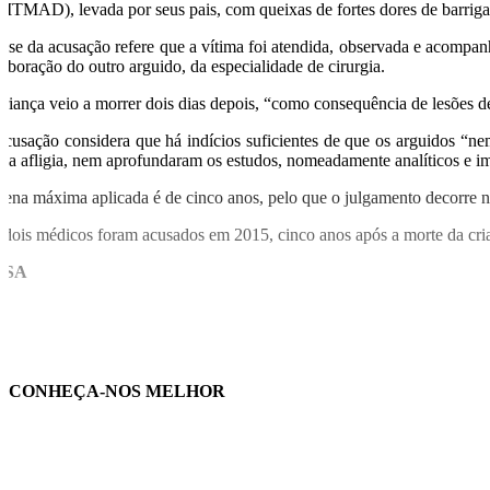
MTMAD), levada por seus pais, com queixas de fortes dores de barriga 
tese da acusação refere que a vítima foi atendida, observada e acompanh
laboração do outro arguido, da especialidade de cirurgia.
criança veio a morrer dois dias depois, “como consequência de lesões 
acusação considera que há indícios suficientes de que os arguidos “ne
e a afligia, nem aprofundaram os estudos, nomeadamente analíticos e im
pena máxima aplicada é de cinco anos, pelo que o julgamento decorre nu
 dois médicos foram acusados em 2015, cinco anos após a morte da cri
USA
CONHEÇA-NOS MELHOR