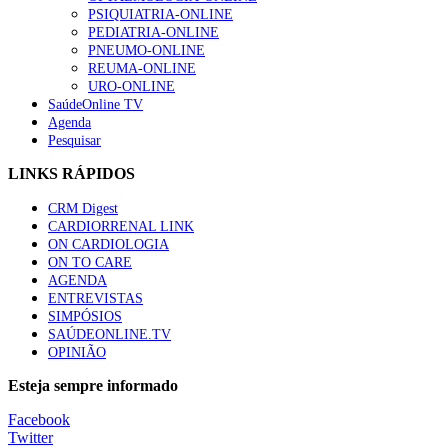
PSIQUIATRIA-ONLINE
PEDIATRIA-ONLINE
Enfermagem Forense. “Da urgência ao tribunal, cada gesto c
PNEUMO-ONLINE
202 visualizações
REUMA-ONLINE
URO-ONLINE
SaúdeOnline TV
Agenda
Pesquisar
Alguns milhares de utentes podem ficar sem médico de famíl
167 visualizações
LINKS RÁPIDOS
CRM Digest
CARDIORRENAL LINK
ON CARDIOLOGIA
ON TO CARE
Quase quatro em cada dez doentes com enfarte apresentavam
AGENDA
84 visualizações
ENTREVISTAS
SIMPÓSIOS
SAÚDEONLINE.TV
OPINIÃO
Trodelvy aprovado para primeira linha no cancro da mama tr
Esteja sempre informado
58 visualizações
Facebook
Twitter